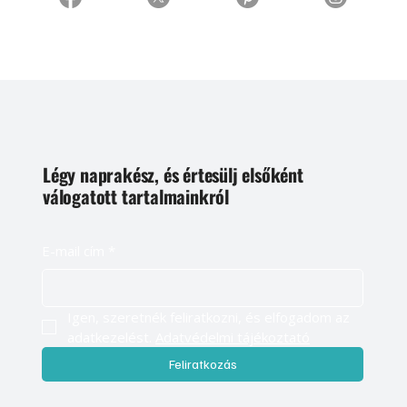
Légy naprakész, és értesülj elsőként
válogatott tartalmainkról
E-mail cím
*
Igen, szeretnék feliratkozni, és elfogadom az 
adatkezelést. 
Adatvédelmi tájékoztató
Feliratkozás