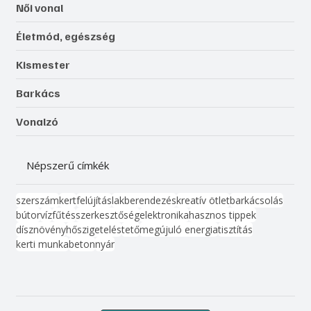
Női vonal
Életmód, egészség
Kismester
Barkács
Vonalzó
Népszerű címkék
szerszám
kert
felújítás
lakberendezés
kreatív ötlet
barkácsolás
bútor
víz
fűtés
szerkesztőség
elektronika
hasznos tippek
dísznövény
hőszigetelés
tető
megújuló energia
tisztítás
kerti munka
beton
nyár