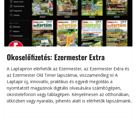
Okoselőfizetés: Ezermester Extra
A Laptapiron elérhetők az Ezermester, az Ezermester Extra és
az Ezermester Old Timer lapszámai, visszamenőleg is! A
Laptapir új, innovatív, praktikus és egyedi megoldás a
L
nyomtatott magazinok digitális olvasására számítógépen,
okostelefonon vagy táblagépen. Kényelmesen az otthonában,
útközben vagy nyaralás, pihenés alatt is elérhetők lapszámaink.
ú
Bárhol, bármikor, akár külföldön élve vagy dolgozva is
B
olvashatók az Ezermester lapszámai. A Laptapir kényelmes
megoldás, mert: – t