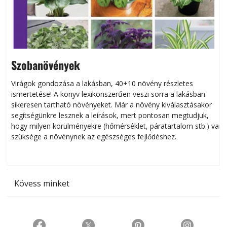
Szobanövények
Virágok gondozása a lakásban, 40+10 növény részletes
ismertetése! A könyv lexikonszerűen veszi sorra a lakásban
s
sikeresen tart­ha­tó növényeket. Már a növény kiválasztásakor
h
segítségünkre lesznek a leírások, mert pontosan megtudjuk,
k
hogy milyen körülményekre (hőmérséklet, páratartalom stb.) van
szüksége a növénynek az egészséges fejlődéshez.
t
Kövess minket