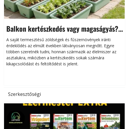
Balkon kertészkedés vagy magaságyás?
Helytakarékos kertészkedés
A saját termesztésű zöldségek és fűszernövények iránti
érdeklődés az elmúlt években látványosan megnőtt. Egyre
többen szeretnék tudni, honnan származik az élelmiszer az
l
asztalukra, miközben a kertészkedés sokak számára
kikapcsolódást és feltöltődést is jelent.
é
d
Szerkesztőségi