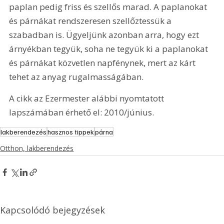
paplan pedig friss és szellős marad. A paplanokat 
és párnákat rendszeresen szellőztessük a 
szabadban is. Ügyeljünk azonban arra, hogy ezt 
árnyékban tegyük, soha ne tegyük ki a paplanokat 
és párnákat közvetlen napfénynek, mert az kárt 
tehet az anyag rugalmasságában. 
A cikk az Ezermester alábbi nyomtatott 
lapszámában érhető el: 2010/június.
lakberendezés
hasznos tippek
párna
Otthon, lakberendezés
Kapcsolódó bejegyzések