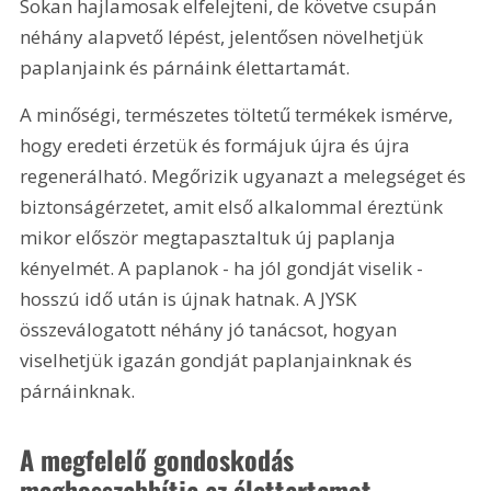
Sokan hajlamosak elfelejteni, de követve csupán 
néhány alapvető lépést, jelentősen növelhetjük 
paplanjaink és párnáink élettartamát.
A minőségi, természetes töltetű termékek ismérve, 
hogy eredeti érzetük és formájuk újra és újra 
regenerálható. Megőrizik ugyanazt a melegséget és 
biztonságérzetet, amit első alkalommal éreztünk 
mikor először megtapasztaltuk új paplanja 
kényelmét. A paplanok - ha jól gondját viselik - 
hosszú idő után is újnak hatnak. A JYSK 
összeválogatott néhány jó tanácsot, hogyan 
viselhetjük igazán gondját paplanjainknak és 
párnáinknak.
A megfelelő gondoskodás 
meghosszabbítja az élettartamot