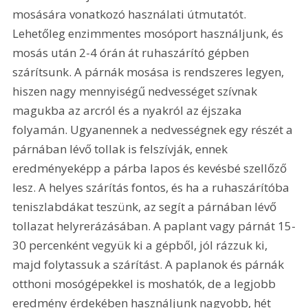
mosására vonatkozó használati útmutatót. 
Lehetőleg enzimmentes mosóport használjunk, és 
mosás után 2-4 órán át ruhaszárító gépben 
szárítsunk. A párnák mosása is rendszeres legyen, 
hiszen nagy mennyiségű nedvességet szívnak 
magukba az arcról és a nyakról az éjszaka 
folyamán. Ugyanennek a nedvességnek egy részét a 
párnában lévő tollak is felszívják, ennek 
eredményeképp a párba lapos és kevésbé szellőző 
lesz. A helyes szárítás fontos, és ha a ruhaszárítóba 
teniszlabdákat teszünk, az segít a párnában lévő 
tollazat helyrerázásában. A paplant vagy párnát 15-
30 percenként vegyük ki a gépből, jól rázzuk ki, 
majd folytassuk a szárítást. A paplanok és párnák 
otthoni mosógépekkel is moshatók, de a legjobb 
eredmény érdekében használjunk nagyobb, hét 