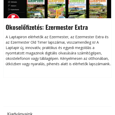
Okoselőfizetés: Ezermester Extra
A Laptapiron elérhetők az Ezermester, az Ezermester Extra és
az Ezermester Old Timer lapszámai, visszamenőleg is! A
Laptapir új, innovatív, praktikus és egyedi megoldás a
L
nyomtatott magazinok digitális olvasására számítógépen,
okostelefonon vagy táblagépen. Kényelmesen az otthonában,
útközben vagy nyaralás, pihenés alatt is elérhetők lapszámaink.
ú
Bárhol, bármikor, akár külföldön élve vagy dolgozva is
B
olvashatók az Ezermester lapszámai. A Laptapir kényelmes
megoldás, mert: – t
Kiadványaink