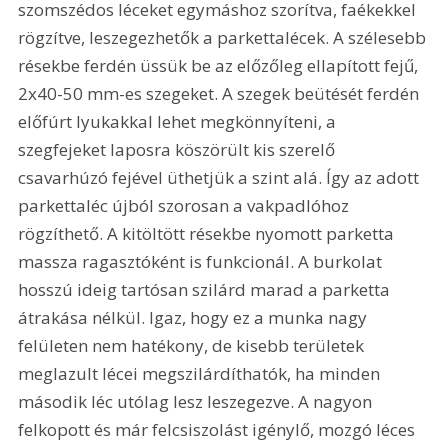
szomszédos léceket egymáshoz szorítva, faékekkel 
rögzítve, leszegezhetők a parkettalécek. A szélesebb 
résekbe ferdén üssük be az előzőleg ellapított fejű, 
2x40-50 mm-es szegeket. A szegek beütését ferdén 
előfúrt lyukakkal lehet megkönnyíteni, a 
szegfejeket laposra köszörült kis szerelő 
csavarhúzó fejével üthetjük a szint alá. Így az adott 
parkettaléc újból szorosan a vakpadlóhoz 
rögzíthető. A kitöltött résekbe nyomott parketta 
massza ragasztóként is funkcionál. A burkolat 
hosszú ideig tartósan szilárd marad a parketta 
átrakása nélkül. Igaz, hogy ez a munka nagy 
felületen nem hatékony, de kisebb területek 
meglazult lécei megszilárdíthatók, ha minden 
második léc utólag lesz leszegezve. A nagyon 
felkopott és már felcsiszolást igénylő, mozgó léces 