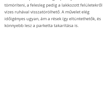
tömöríteni, a felesleg pedig a lakkozott felületekről 
vizes ruhával visszatörölhető. A művelet elég 
időigényes ugyan, ám a rések így eltüntethetők, és 
könnyebb lesz a parketta takarítása is.