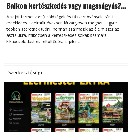
Balkon kertészkedés vagy magaságyás?
Helytakarékos kertészkedés
A saját termesztésű zöldségek és fűszernövények iránti
érdeklődés az elmúlt években látványosan megnőtt. Egyre
többen szeretnék tudni, honnan származik az élelmiszer az
l
asztalukra, miközben a kertészkedés sokak számára
kikapcsolódást és feltöltődést is jelent.
é
d
Szerkesztőségi