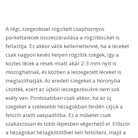
A régi, szegezéssel rögzített csaphornyos 
parkettalécek összeszáradása a rögzítésüket is 
fellazítja. Ez akkor válik kellemetlenné, ha a léceket 
csak nagyon kevés helyen rögzítik szegek, így a 
köztes lécek a rések miatt akár 2-3 mm-nyit is 
mozoghatnak, és közben a leszegezett léceket is 
meglazíthatják. Az eredeti szegeket a horonyba 
ütötték, ezért az újbóli leszegezésükre nem sok 
esély van. Pontosabban csak akkor, ha az új 
szegeket a szélesebb hézagokban ferdén ütjük a 
felszín alatti vakpadlóba. Ez a művelet csak 
szakaszosan és több lépésben végezhető el. Először 
a hézagokat hézagkitöltővel kell feltölteni, majd a 