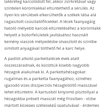
lakkréteg karcolódott fel, akkor zsírkrétával vagy 
színtelen körömlakkal eltüntethető a sérülés. Az 
ilyen kis sérülések elkerülhetők a székek lába alá 
ragasztott csúsztatófilcekkel. A lécek faanyagáig 
hatoló mélyebb karcok eltüntetéséhez a körömlakk 
helyett a bútorfelületek javításához használt 
kemény viaszok mélyedésbe olvasztott és szintbe 
simított anyagával tölthető fel a karc helye.
A padlót alkotó parkettalécek évek alatt 
összeszáradnak, és közöttük kisebb nagyobb 
hézagok alakulnak ki. A parkettahézagokat 
rugalmas és a parketta faanyagához, színéhez 
igazodó vizes diszperziós hézagkitöltő masszával 
lehet eltüntetni. A kartusból kinyomó pisztollyal a 
hézagokba préselt masszát még frissiben - vízbe 
mártott közepes szélességű spatulyával - érdemes 