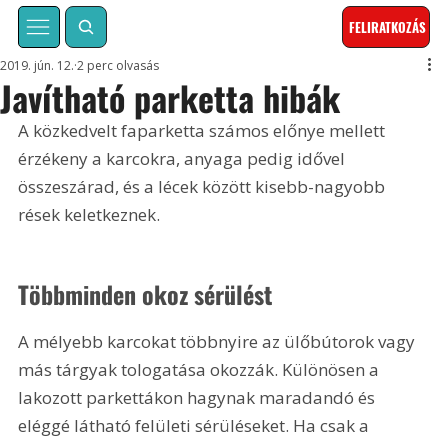
FELIRATKOZÁS
2019. jún. 12.
2 perc olvasás
Javítható parketta hibák
A közkedvelt faparketta számos előnye mellett 
érzékeny a karcokra, anyaga pedig idővel 
összeszárad, és a lécek között kisebb-nagyobb 
rések keletkeznek.
Többminden okoz sérülést
A mélyebb karcokat többnyire az ülőbútorok vagy 
más tárgyak tologatása okozzák. Különösen a 
lakozott parkettákon hagynak maradandó és 
eléggé látható felületi sérüléseket. Ha csak a 