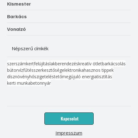
Kismester
Barkács
Vonalzó
Népszerű címkék
szerszám
kert
felújítás
lakberendezés
kreatív ötlet
barkácsolás
bútor
víz
fűtés
szerkesztőség
elektronika
hasznos tippek
dísznövény
hőszigetelés
tető
megújuló energia
tisztítás
kerti munka
beton
nyár
Kapcsolat
Impresszum