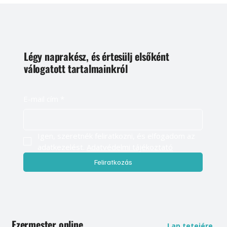
Légy naprakész, és értesülj elsőként
válogatott tartalmainkról
E-mail cím
*
Igen, szeretnék feliratkozni, és elfogadom az 
adatkezelést. 
Adatvédelmi tájékoztató
Feliratkozás
Ezermester online
Lap tetejére