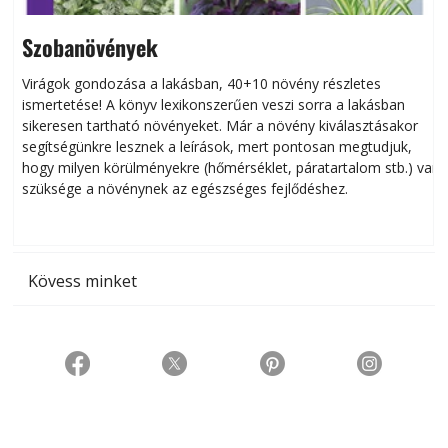
Szobanövények
Virágok gondozása a lakásban, 40+10 növény részletes
ismertetése! A könyv lexikonszerűen veszi sorra a lakásban
s
sikeresen tart­ha­tó növényeket. Már a növény kiválasztásakor
h
segítségünkre lesznek a leírások, mert pontosan megtudjuk,
k
hogy milyen körülményekre (hőmérséklet, páratartalom stb.) van
szüksége a növénynek az egészséges fejlődéshez.
t
Kövess minket