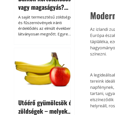
vagy magaságyás?
Modern
Helytakarékos
A saját termesztésű zöldségek
kertészkedés
és fűszernövények iránti
érdeklődés az elmúlt években
Az izlandi z
látványosan megnőtt. Egyre
Európa észak
többen szeretnék tudni, honnan
tápláléka, e
származik az élelmiszer az
hagyományos 
asztalukra, miközben a
színezni.
kertészkedés sokak számára
kikapcsolódást és feltöltődést
is jelent.
A legideális
tereink ideál
napfénynek, 
tartani, ugy
elszíneződik
Utóérő gyümölcsök és
helyreáll, ro
zöldségek – melyek