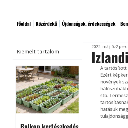
Főoldal
Közérdekű
Újdonságok, érdekességek
Bem
2022. máj. 5.
2 perc
Izland
Kiemelt tartalom
A tartósítot
Ezért képkere
növények szá
hálószobákba
stb. Termész
tartósításna
hatásuk meg
tulajdonságg
Balkon kertészkedés