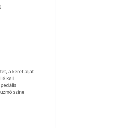
ű
t, a keret alját 
é kell 
peciális 
zuzmó színe 