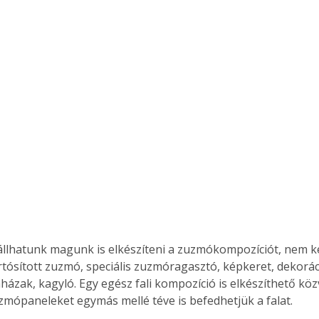
állhatunk magunk is elkészíteni a zuzmókompozíciót, nem k
rtósított zuzmó, speciális zuzmóragasztó, képkeret, dekorác
házak, kagyló. Egy egész fali kompozíció is elkészíthető közv
zmópaneleket egymás mellé téve is befedhetjük a falat.