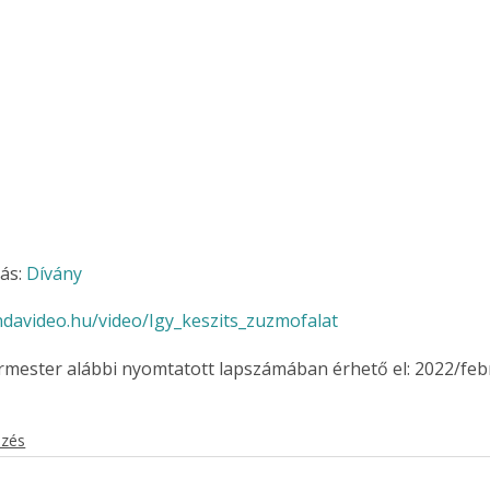
. A
megoldás,
ás: 
Dívány
ndavideo.hu/video/Igy_keszits_zuzmofalat
ermester alábbi nyomtatott lapszámában érhető el: 2022/feb
ezés