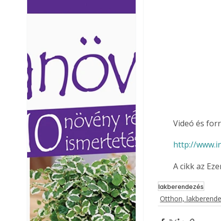
Ezermester lapszámai. A
Ezermester lapszámai
Laptapir kényelmes megoldás,
Laptapir kényelmes 
mert: – t
mert: – t
Videó és forr
http://www.i
A cikk az Ez
lakberendezés
Otthon, lakberend