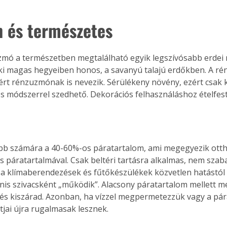
 és természetes
uzmó a természetben megtalálható egyik legszívósabb erdei 
i magas hegyeiben honos, a savanyú talajú erdőkben. A rén
zért rénzuzmónak is nevezik. Sérülékeny növény, ezért csak k
módszerrel szedhető. Dekorációs felhasználáshoz ételfest
abb számára a 40-60%-os páratartalom, ami megegyezik otth
is páratartalmával. Csak beltéri tartásra alkalmas, nem szab
a klímaberendezések és fűtőkészülékek közvetlen hatástól is
anis szivacsként „működik”. Alacsony páratartalom mellett 
 és kiszárad. Azonban, ha vízzel megpermetezzük vagy a pá
stjai újra rugalmasak lesznek.