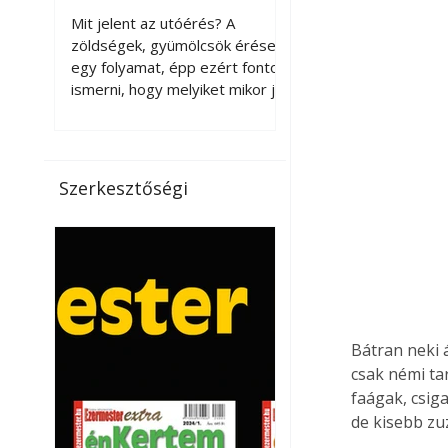
érnek tovább leszedés
Mit jelent az utóérés? A
után?
zöldségek, gyümölcsök érése
egy folyamat, épp ezért fontos
ismerni, hogy melyiket mikor jó
leszedni. Meg kell különböztetni
a gazdasági és a biológiai
érettséget. Például a
paradicsomot sokszor
Szerkesztőségi
gazdasági érettségben, azaz
félig éretten szedik le, ezután
utaztatják hosszan, és még
pulton tartható kell legyen.
Utóérik eközben, de nem lesz
olyan ízű, mint amit a saját
kertünkben, biológiai
Bátran neki 
érettségben szedünk le. Teljes
csak némi ta
érettségben szedve nem
tárolható h
faágak, csiga
de kisebb zu