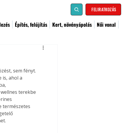
FELIRATKOZÁS
dezés
Építés, felújítás
Kert, növényápolás
Női vonal
zést, sem fényt. 
is, ahol a 
ba, 
 wellnes terekbe 
rines 
e természetes 
etelő 
et.