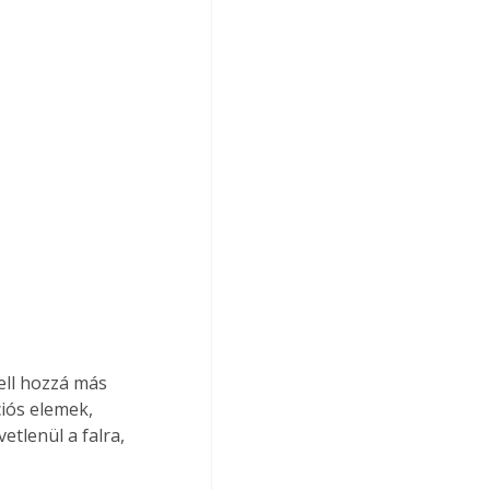
ell hozzá más 
iós elemek, 
etlenül a falra, 