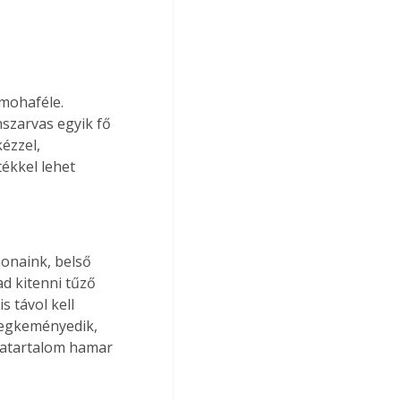
mohaféle. 
szarvas egyik fő 
ézzel, 
ékkel lehet 
onaink, belső 
ad kitenni tűző 
 távol kell 
megkeményedik, 
ratartalom hamar 