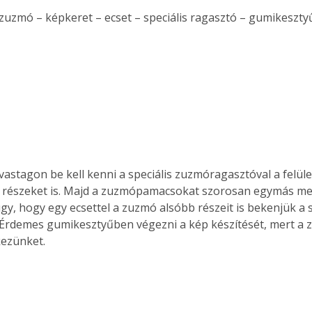
t zuzmó – képkeret – ecset – speciális ragasztó – gumikeszty
Együtt jobban megéri!
Bővebb információ itt!
k az
Együtt jobban megéri! A
mester
könyvek tetszőleges
er Old
párosítással kedvezményes
áron, 0 Ft postaköltséggel
ptapir új,
megrendelhetők!
és egyedi
astagon be kell kenni a speciális zuzmóragasztóval a felülete
tt
ó részeket is. Majd a zuzmópamacsokat szorosan egymás mell
lvasására
y, hogy egy ecsettel a zuzmó alsóbb részeit is bekenjük a s
elefonon
 Érdemes gumikesztyűben végezni a kép készítését, mert a 
nyelmesen
kezünket.
ben vagy
t is
. Bárhol,
ön élve
ashatók az