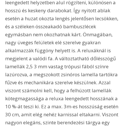
leengedett helyzetben alul rögzíteni, különösen a 
hosszú és keskeny darabokat. Így nyitott ablak 
esetén a huzat okozta lengés jelentősen lecsökken, 
és a széleken összeakadó bambuszlécek 
egymásban nem okozhatnak kárt. Önmagában, 
nagy üveges felületek elé szerelve gyakran 
alkalmazzák függöny helyett is. A reluxáknál is 
megjelent a valódi fa. A változtatható dőlésszögű 
lamellák 2,5 3 mm vastag trópusi fából színre 
lazúrozva, a megszokott zsinóros lamella tartókra 
fűzve és mechanikára szerelve készülnek. Azzal 
viszont számolni kell, hogy a felhúzott lamellák 
kötegmagassága a reluxa leengedett hosszának a 
10 %-át teszi ki. Ez a max. 3m-es hosszúság esetén 
30 cm, amit elég nehéz karnissal eltakarni. Viszont 
nagyon elegáns, szinte berendezési tárgya egy 