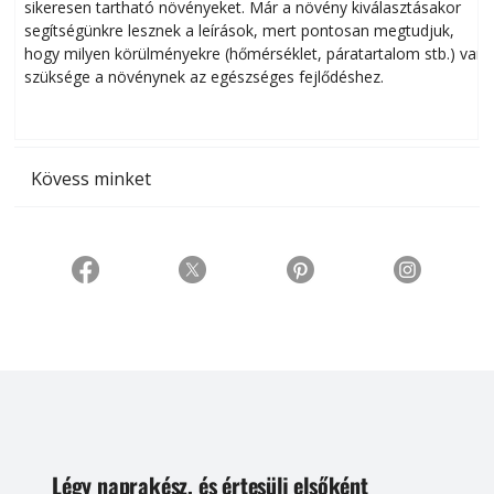
sikeresen tart­ha­tó növényeket. Már a növény kiválasztásakor
h
segítségünkre lesznek a leírások, mert pontosan megtudjuk,
k
hogy milyen körülményekre (hőmérséklet, páratartalom stb.) van
szüksége a növénynek az egészséges fejlődéshez.
t
Kövess minket
Légy naprakész, és értesülj elsőként