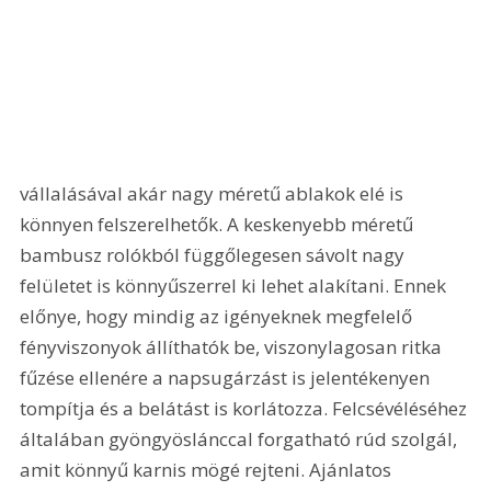
vállalásával akár nagy méretű ablakok elé is 
könnyen felszerelhetők. A keskenyebb méretű 
bambusz rolókból függőlegesen sávolt nagy 
felületet is könnyűszerrel ki lehet alakítani. Ennek 
előnye, hogy mindig az igényeknek megfelelő 
fényviszonyok állíthatók be, viszonylagosan ritka 
fűzése ellenére a napsugárzást is jelentékenyen 
tompítja és a belátást is korlátozza. Felcsévéléséhez 
általában gyöngyöslánccal forgatható rúd szolgál, 
amit könnyű karnis mögé rejteni. Ajánlatos 