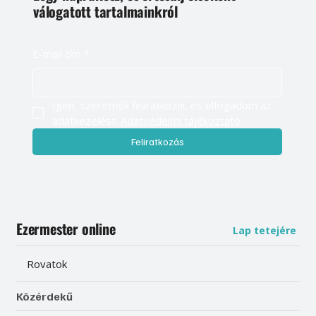
válogatott tartalmainkról
E-mail cím
*
Igen, szeretnék feliratkozni, és elfogadom az 
adatkezelést. 
Adatvédelmi tájékoztató
Feliratkozás
Ezermester online
Lap tetejére
Rovatok
Közérdekű