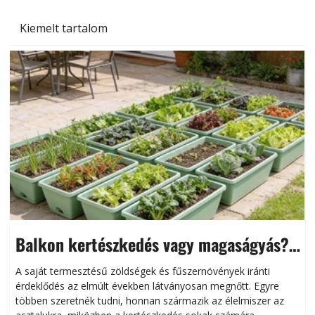
Kiemelt tartalom
Balkon kertészkedés vagy magaságyás?
Helytakarékos kertészkedés
A saját termesztésű zöldségek és fűszernövények iránti
érdeklődés az elmúlt években látványosan megnőtt. Egyre
többen szeretnék tudni, honnan származik az élelmiszer az
l