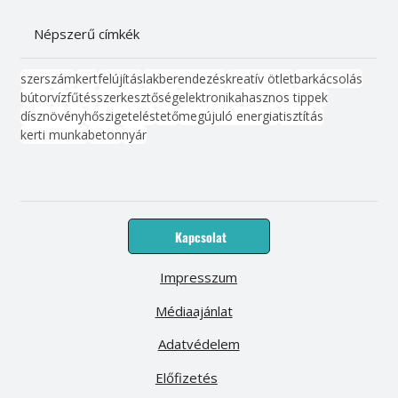
Népszerű címkék
szerszám
kert
felújítás
lakberendezés
kreatív ötlet
barkácsolás
bútor
víz
fűtés
szerkesztőség
elektronika
hasznos tippek
dísznövény
hőszigetelés
tető
megújuló energia
tisztítás
kerti munka
beton
nyár
Kapcsolat
Impresszum
Médiaajánlat
Adatvédelem
Előfizetés