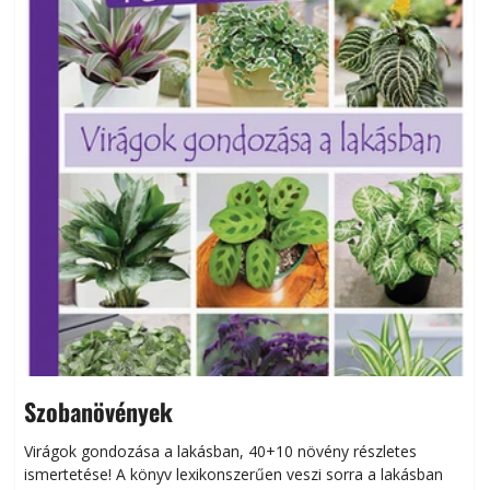
Szobanövények
Virágok gondozása a lakásban, 40+10 növény részletes
ismertetése! A könyv lexikonszerűen veszi sorra a lakásban
s