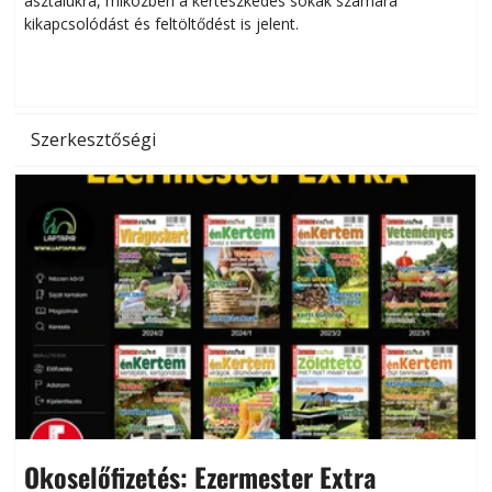
asztalukra, miközben a kertészkedés sokak számára
kikapcsolódást és feltöltődést is jelent.
é
d
Szerkesztőségi
Okoselőfizetés: Ezermester Extra