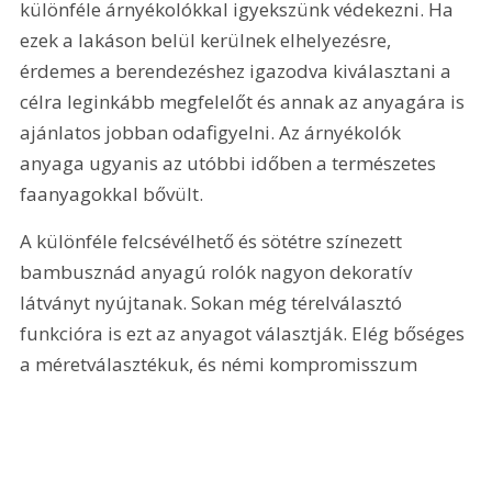
különféle árnyékolókkal igyekszünk védekezni. Ha 
ezek a lakáson belül kerülnek elhelyezésre, 
érdemes a berendezéshez igazodva kiválasztani a 
célra leginkább megfelelőt és annak az anyagára is 
ajánlatos jobban odafigyelni. Az árnyékolók 
anyaga ugyanis az utóbbi időben a természetes 
faanyagokkal bővült.
A különféle felcsévélhető és sötétre színezett 
bambusznád anyagú rolók nagyon dekoratív 
látványt nyújtanak. Sokan még térelválasztó 
funkcióra is ezt az anyagot választják. Elég bőséges 
a méretválasztékuk, és némi kompromisszum 