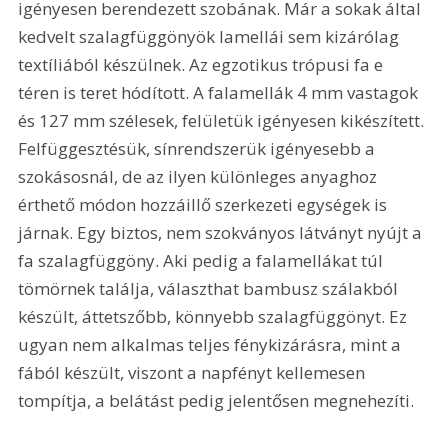
igényesen berendezett szobának. Már a sokak által 
kedvelt szalagfüggönyök lamellái sem kizárólag 
textíliából készülnek. Az egzotikus trópusi fa e 
téren is teret hódított. A falamellák 4 mm vastagok 
és 127 mm szélesek, felületük igényesen kikészített. 
Felfüggesztésük, sínrendszerük igényesebb a 
szokásosnál, de az ilyen különleges anyaghoz 
érthető módon hozzáillő szerkezeti egységek is 
járnak. Egy biztos, nem szokványos látványt nyújt a 
fa szalagfüggöny. Aki pedig a falamellákat túl 
tömörnek találja, választhat bambusz szálakból 
készült, áttetszőbb, könnyebb szalagfüggönyt. Ez 
ugyan nem alkalmas teljes fénykizárásra, mint a 
fából készült, viszont a napfényt kellemesen 
tompítja, a belátást pedig jelentősen megnehezíti.