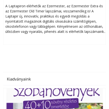
A Laptapiron elérhetők az Ezermester, az Ezermester Extra és
az Ezermester Old Timer lapszámai, visszamenőleg is! A
Laptapir új, innovatív, praktikus és egyedi megoldás a
L
nyomtatott magazinok digitális olvasására számítógépen,
okostelefonon vagy táblagépen. Kényelmesen az otthonában,
útközben vagy nyaralás, pihenés alatt is elérhetők lapszámaink.
ú
Bárhol, bármikor, akár külföldön élve vagy dolgozva is
B
olvashatók az Ezermester lapszámai. A Laptapir kényelmes
megoldás, mert: – t
Kiadványaink