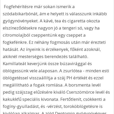
 Fogfehérítésre már sokan ismerik a 
szódabikarbónát, ám e helyett is válasszunk inkább 
gyógynövényeket. A kávé, tea és cigaretta okozta 
elszíneződésekre nagyon jó a tengeri só, vagy ha 
citromolajból cseppentünk egy cseppet a 
fogkefénkre. Ez néhány fogmosás után már érezteti 
hatását. Az ínyeink is érzékenyek, főként azoknál, 
akiknél mesterséges berendezés található. 
Kamillateát keverjünk össze búzavirággal és 
öblögessünk vele alaposan. A zsurlótea - minden esti 
öblögetéssel visszaállítja a száj PH értékét és ezzel 
megállítható a fogak romlása. A borsmenta levél 
pedig szájszag elűzésére kiváló Cserszömörce levél és 
kakukkfű speciális kivonata. Fertőtlenít, csökkenti a 
fogíny-gyulladást, és -vérzést, toroköblögetésre is 
kiválóan alkalmas. A zöld Dentomin gyógynövényes 