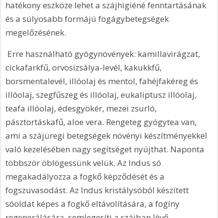
hatékony eszköze lehet a szájhigiéné fenntartásának 
és a súlyosabb formájú fogágybetegségek 
megelőzésének.
 Erre használható gyógynövények: kamillavirágzat, 
cickafarkfű, orvosizsálya-levél, kakukkfű, 
borsmentalevél, illóolaj és mentol, fahéjfakéreg és 
illóolaj, szegfűszeg és illóolaj, eukaliptusz illóolaj, 
teafa illóolaj, édesgyökér, mezei zsurló, 
pásztortáskafű, aloe vera. Rengeteg gyógytea van, 
ami a szájüregi betegségek növényi készítményekkel 
való kezelésében nagy segítséget nyújthat. Naponta 
többször öblögessünk velük. Az Indus só 
megakadályozza a fogkő képződését és a 
fogszuvasodást. Az Indus kristálysóból készített 
sóoldat képes a fogkő eltávolítására, a fogíny 
regenerálására, semlegesíti a szájban lévő 