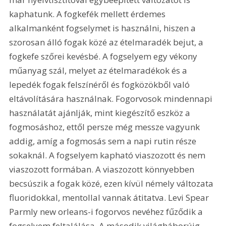
kaphatunk. A fogkefék mellett érdemes 
alkalmanként fogselymet is használni, hiszen a 
szorosan álló fogak közé az ételmaradék bejut, a 
fogkefe szőrei kevésbé. A fogselyem egy vékony 
műanyag szál, melyet az ételmaradékok és a 
lepedék fogak felszínéről és fogközökből való 
eltávolítására használnak. Fogorvosok mindennapi 
használatát ajánlják, mint kiegészítő eszköz a 
fogmosáshoz, ettől persze még messze vagyunk 
addig, amíg a fogmosás sem a napi rutin része 
sokaknál. A fogselyem kapható viaszozott és nem 
viaszozott formában. A viaszozott könnyebben 
becsúszik a fogak közé, ezen kívül némely változata 
fluoridokkal, mentollal vannak átitatva. Levi Spear 
Parmly new orleans-i fogorvos nevéhez fűződik a 
fogselyem feltalálása. A második világháborúig 