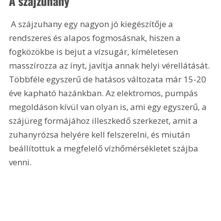
A szájzuhany
 A szájzuhany egy nagyon jó kiegészítője a 
rendszeres és alapos fogmosásnak, hiszen a 
fogközökbe is bejut a vízsugár, kíméletesen 
masszírozza az ínyt, javítja annak helyi vérellátását. 
Többféle egyszerű de hatásos változata már 15-20 
éve kapható hazánkban. Az elektromos, pumpás 
megoldáson kívül van olyan is, ami egy egyszerű, a 
szájüreg formájához illeszkedő szerkezet, amit a 
zuhanyrózsa helyére kell felszerelni, és miután 
beállítottuk a megfelelő vízhőmérsékletet szájba 
venni.