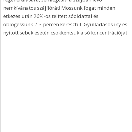
nemkívánatos szájflórát! Mossunk fogat minden 
étkezés után 26%-os telített sóoldattal és 
öblögessünk 2-3 percen keresztül. Gyulladásos íny és 
nyitott sebek esetén csökkentsük a só koncentrációját.