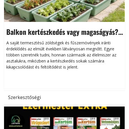
Balkon kertészkedés vagy magaságyás?
Helytakarékos kertészkedés
A saját termesztésű zöldségek és fűszernövények iránti
érdeklődés az elmúlt években látványosan megnőtt. Egyre
többen szeretnék tudni, honnan származik az élelmiszer az
l
asztalukra, miközben a kertészkedés sokak számára
kikapcsolódást és feltöltődést is jelent.
é
d
Szerkesztőségi