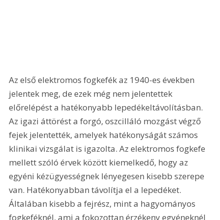
Az első elektromos fogkefék az 1940-es években 
jelentek meg, de ezek még nem jelentettek 
előrelépést a hatékonyabb lepedékeltávolításban. 
Az igazi áttörést a forgó, oszcilláló mozgást végző 
fejek jelentették, amelyek hatékonyságát számos 
klinikai vizsgálat is igazolta. Az elektromos fogkefe 
mellett szóló érvek között kiemelkedő, hogy az 
egyéni kézügyességnek lényegesen kisebb szerepe 
van. Hatékonyabban távolítja el a lepedéket. 
Általában kisebb a fejrész, mint a hagyományos 
fogkeféknél, ami a fokozottan érzékeny egyéneknél 