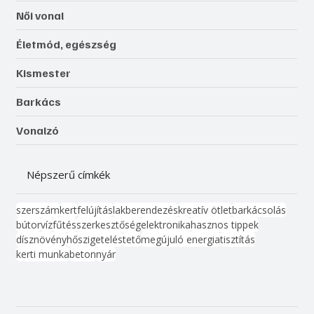
Női vonal
Életmód, egészség
Kismester
Barkács
Vonalzó
Népszerű címkék
szerszám
kert
felújítás
lakberendezés
kreatív ötlet
barkácsolás
bútor
víz
fűtés
szerkesztőség
elektronika
hasznos tippek
dísznövény
hőszigetelés
tető
megújuló energia
tisztítás
kerti munka
beton
nyár