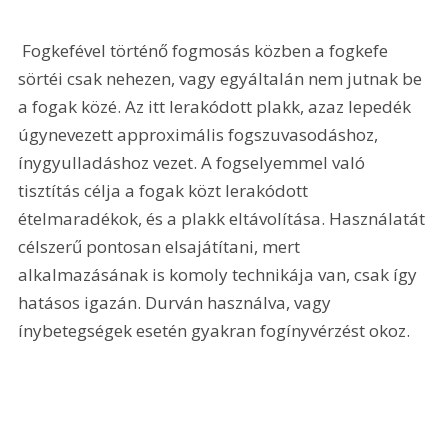
 Fogkefével történő fogmosás közben a fogkefe 
sörtéi csak nehezen, vagy egyáltalán nem jutnak be 
a fogak közé. Az itt lerakódott plakk, azaz lepedék 
úgynevezett approximális fogszuvasodáshoz, 
ínygyulladáshoz vezet. A fogselyemmel való 
tisztítás célja a fogak közt lerakódott 
ételmaradékok, és a plakk eltávolítása. Használatát 
célszerű pontosan elsajátítani, mert 
alkalmazásának is komoly technikája van, csak így 
hatásos igazán. Durván használva, vagy 
ínybetegségek esetén gyakran fogínyvérzést okoz.