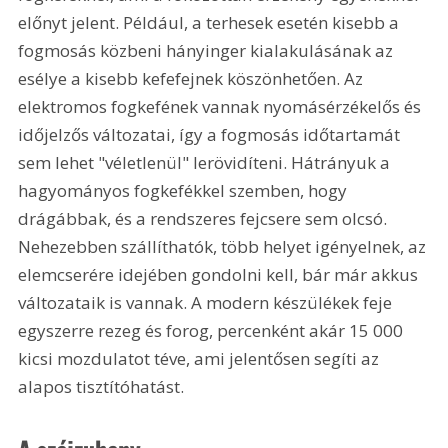
előnyt jelent. Például, a terhesek esetén kisebb a 
fogmosás közbeni hányinger kialakulásának az 
esélye a kisebb kefefejnek köszönhetően. Az 
elektromos fogkefének vannak nyomásérzékelős és 
időjelzős változatai, így a fogmosás időtartamát 
sem lehet "véletlenül" lerövidíteni. Hátrányuk a 
hagyományos fogkefékkel szemben, hogy 
drágábbak, és a rendszeres fejcsere sem olcsó. 
Nehezebben szállíthatók, több helyet igényelnek, az 
elemcserére idejében gondolni kell, bár már akkus 
változataik is vannak. A modern készülékek feje 
egyszerre rezeg és forog, percenként akár 15 000 
kicsi mozdulatot téve, ami jelentősen segíti az 
alapos tisztítóhatást.