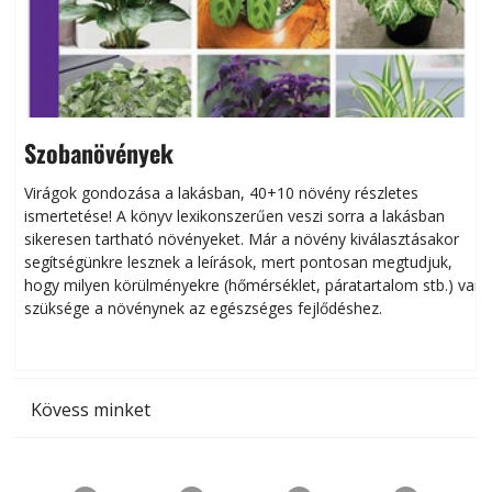
Szobanövények
Virágok gondozása a lakásban, 40+10 növény részletes
ismertetése! A könyv lexikonszerűen veszi sorra a lakásban
s
sikeresen tart­ha­tó növényeket. Már a növény kiválasztásakor
h
segítségünkre lesznek a leírások, mert pontosan megtudjuk,
k
hogy milyen körülményekre (hőmérséklet, páratartalom stb.) van
szüksége a növénynek az egészséges fejlődéshez.
t
Kövess minket