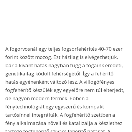
A fogorvosnál egy teljes fogsorfehérítés 40-70 ezer 
forint között mozog. Ezt házilag is elvégezhetjük, 
bár a kívánt hatás nagyban függ a fogaink eredeti, 
genetikailag kódolt fehérségétől. Így a fehérítő 
hatás egyénenként változó lesz. A villogófényes 
fogfehérítő készülék egy egyelőre nem túl elterjedt, 
de nagyon modern termék. Ebben a 
fénytechnológiát egy egyszerű és kompakt 
tartósínnel integrálták. A fogfehérítő szettben a 
fény alkalmazása növeli és katalizálja a készlethez 
tartozó fogfehérítő szivacs fehérítő hatását. A 