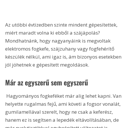
Az utóbbi évtizedben szinte mindent gépesítettek, 
miért maradt volna ki ebből a szájápolás? 
Mondhatnánk, hogy nagyanyáink is megvoltak 
elektromos fogkefe, szájzuhany vagy fogfehérítő 
készülék nélkül, ami igaz is, ám bizonyos esetekben 
jól jöhetnek e gépesített megoldások.
Már az egyszerű sem egyszerű
 Hagyományos fogkeféket már alig lehet kapni. Van 
helyette rugalmas fejű, ami követi a fogsor vonalát, 
gumilamellával szerelt, hogy ne csak a keferész, 
hanem ez is segítsen a lepedék eltávolításában, de 
már nyelvtisztítóval egybeépített változatot is 