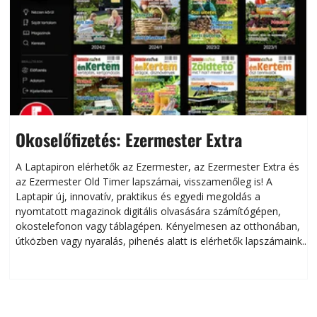
Okoselőfizetés: Ezermester Extra
A Laptapiron elérhetők az Ezermester, az Ezermester Extra és
az Ezermester Old Timer lapszámai, visszamenőleg is! A
Laptapir új, innovatív, praktikus és egyedi megoldás a
L
nyomtatott magazinok digitális olvasására számítógépen,
okostelefonon vagy táblagépen. Kényelmesen az otthonában,
útközben vagy nyaralás, pihenés alatt is elérhetők lapszámaink.
ú
Bárhol, bármikor, akár külföldön élve vagy dolgozva is
B
olvashatók az Ezermester lapszámai. A Laptapir kényelmes
megoldás, mert: – t