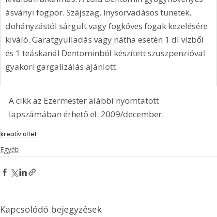
ásványi fogpor. Szájszag, ínysorvadásos tünetek, 
dohányzástól sárgult vagy fogköves fogak kezelésére 
kiváló. Garatgyulladás vagy nátha esetén 1 dl vízből 
és 1 teáskanál Dentominból készített szuszpenzióval 
gyakori gargalizálás ajánlott.
A cikk az Ezermester alábbi nyomtatott 
lapszámában érhető el: 2009/december.
kreatív ötlet
Egyéb
Kapcsolódó bejegyzések