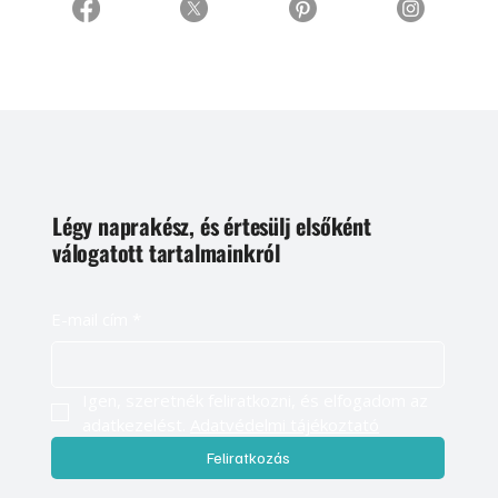
Légy naprakész, és értesülj elsőként
válogatott tartalmainkról
E-mail cím
*
Igen, szeretnék feliratkozni, és elfogadom az 
adatkezelést. 
Adatvédelmi tájékoztató
Feliratkozás