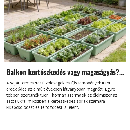
Balkon kertészkedés vagy magaságyás?
Helytakarékos kertészkedés
A saját termesztésű zöldségek és fűszernövények iránti
érdeklődés az elmúlt években látványosan megnőtt. Egyre
többen szeretnék tudni, honnan származik az élelmiszer az
l
asztalukra, miközben a kertészkedés sokak számára
kikapcsolódást és feltöltődést is jelent.
é
d