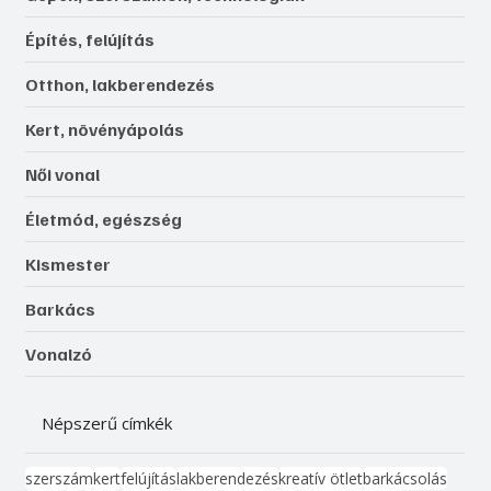
Építés, felújítás
Otthon, lakberendezés
Kert, növényápolás
Női vonal
Életmód, egészség
Kismester
Barkács
Vonalzó
Népszerű címkék
szerszám
kert
felújítás
lakberendezés
kreatív ötlet
barkácsolás