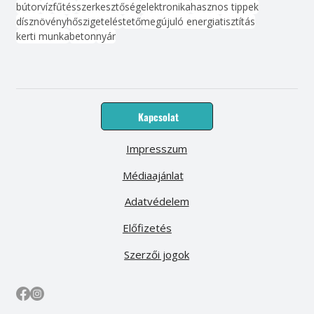
bútor
víz
fűtés
szerkesztőség
elektronika
hasznos tippek
dísznövény
hőszigetelés
tető
megújuló energia
tisztítás
kerti munka
beton
nyár
Kapcsolat
Impresszum
Médiaajánlat
Adatvédelem
Előfizetés
Szerzői jogok