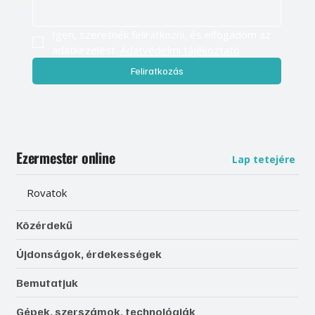
Igen, szeretnék feliratkozni, és elfogadom az 
adatkezelést. 
Adatvédelmi tájékoztató
Feliratkozás
Ezermester online
Lap tetejére
Rovatok
Közérdekű
Újdonságok, érdekességek
Bemutatjuk
Gépek, szerszámok, technológiák