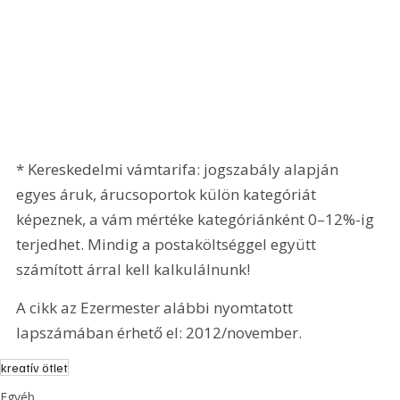
* Kereskedelmi vámtarifa: jogszabály alapján 
egyes áruk, árucsoportok külön kategóriát 
képeznek, a vám mértéke kategóriánként 0–12%-ig 
terjedhet. Mindig a postaköltséggel együtt 
számított árral kell kalkulálnunk!
A cikk az Ezermester alábbi nyomtatott 
lapszámában érhető el: 2012/november.
kreatív ötlet
Egyéb