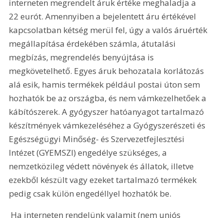
interneten megrendelt áruk értéke meghaladja a 
22 eurót. Amennyiben a bejelentett áru értékével 
kapcsolatban kétség merül fel, úgy a valós áruérték 
megállapítása érdekében számla, átutalási 
megbízás, megrendelés benyújtása is 
megkövetelhető. Egyes áruk behozatala korlátozás 
alá esik, hamis termékek például postai úton sem 
hozhatók be az országba, és nem vámkezelhetőek a 
kábítószerek. A gyógyszer hatóanyagot tartalmazó 
készítmények vámkezeléséhez a Gyógyszerészeti és 
Egészségügyi Minőség- és Szervezetfejlesztési 
Intézet (GYEMSZI) engedélye szükséges, a 
nemzetközileg védett növények és állatok, illetve 
ezekből készült vagy ezeket tartalmazó termékek 
pedig csak külön engedéllyel hozhatók be.
 Ha interneten rendelünk valamit (nem uniós 