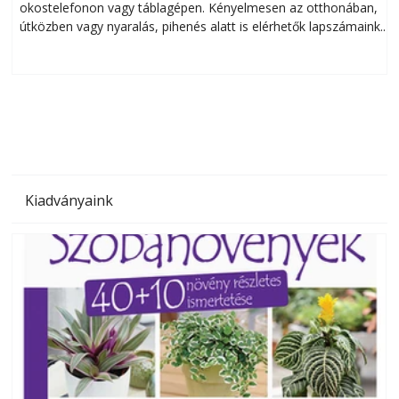
okostelefonon vagy táblagépen. Kényelmesen az otthonában,
útközben vagy nyaralás, pihenés alatt is elérhetők lapszámaink.
ú
Bárhol, bármikor, akár külföldön élve vagy dolgozva is
B
olvashatók az Ezermester lapszámai. A Laptapir kényelmes
megoldás, mert: – t
Kiadványaink