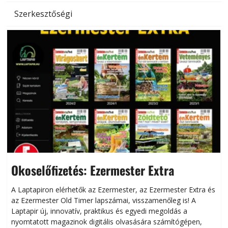
Szerkesztőségi
Okoselőfizetés: Ezermester Extra
A Laptapiron elérhetők az Ezermester, az Ezermester Extra és
az Ezermester Old Timer lapszámai, visszamenőleg is! A
Laptapir új, innovatív, praktikus és egyedi megoldás a
L
nyomtatott magazinok digitális olvasására számítógépen,