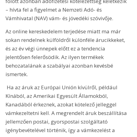
fölött azonban adófizetési kötelezettség keletkezik 
– hívta fel a figyelmet a Nemzeti Adó- és 
Vámhivatal (NAV) vám- és jövedéki szóvivője.
Az online kereskedelem terjedése miatt ma már 
sokan rendelnek külföldről különféle árucikkeket, 
és az év végi ünnepek előtt ez a tendencia 
jelentősen felerősödik. Az ilyen termékek 
behozatalának a szabályai azonban kevésbé 
ismertek.
 Ha az áruk az Európai Unión kívülről, például 
Kínából, az Amerikai Egyesült Államokból, 
Kanadából érkeznek, azokat kötelező jelleggel 
vámkezeltetni kell. A megrendelt áruk beszállítása 
jellemzően postai, gyorspostai szolgáltató 
igénybevételével történik, így a vámkezelést a 