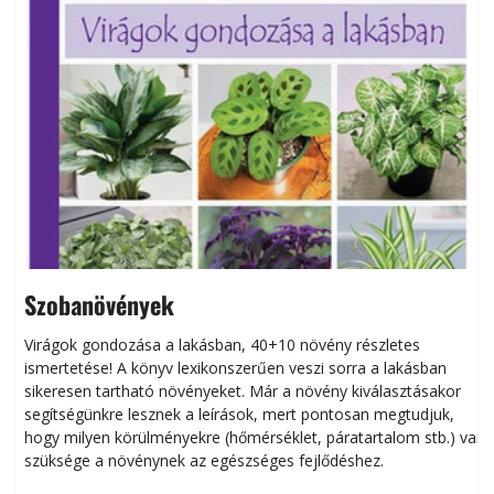
Szobanövények
Virágok gondozása a lakásban, 40+10 növény részletes
ismertetése! A könyv lexikonszerűen veszi sorra a lakásban
s
sikeresen tart­ha­tó növényeket. Már a növény kiválasztásakor
h
segítségünkre lesznek a leírások, mert pontosan megtudjuk,
k
hogy milyen körülményekre (hőmérséklet, páratartalom stb.) van
szüksége a növénynek az egészséges fejlődéshez.