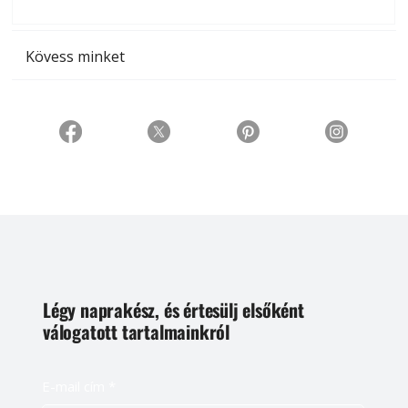
t
Kövess minket
Légy naprakész, és értesülj elsőként
válogatott tartalmainkról
E-mail cím
*