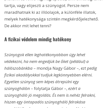
tartja, vagy elijeszti a szúnyogot. Persze nem 
maradhatnak ki az illóolajok, a különféle illatok, 
melyek hatékonysága szintén megkérdőjelezhető. 
De akkor mit lehet tenni?
A fizikai védelem mindig hatékony
Szúnyogok ellen leghatékonyabban úgy lehet 
védekezni, ha nem engedjük be őket (például) a 
hálószobánkba
 – mondja Nagy Gábor –, 
ezt pedig 
fizikai akadályokkal tudjuk legkönnyebben elérni. 
Egyetlen szúnyog sem képes átrepülni egy 
szúnyoghálón
 – folytatja Gábor –, 
ezért a 
szúnyogháló jó megoldás. És nem is nehéz felrakni, 
hiszen egy öntapadós szúnyogháló felrakása 