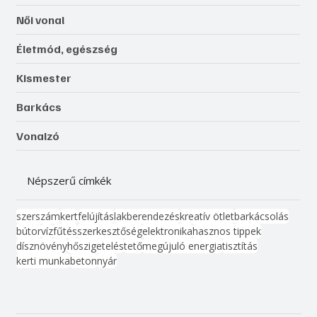
Női vonal
Életmód, egészség
Kismester
Barkács
Vonalzó
Népszerű címkék
szerszám
kert
felújítás
lakberendezés
kreatív ötlet
barkácsolás
bútor
víz
fűtés
szerkesztőség
elektronika
hasznos tippek
dísznövény
hőszigetelés
tető
megújuló energia
tisztítás
kerti munka
beton
nyár