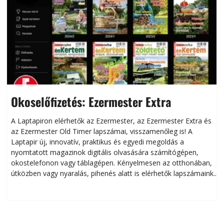
Okoselőfizetés: Ezermester Extra
A Laptapiron elérhetők az Ezermester, az Ezermester Extra és
az Ezermester Old Timer lapszámai, visszamenőleg is! A
Laptapir új, innovatív, praktikus és egyedi megoldás a
L
nyomtatott magazinok digitális olvasására számítógépen,
okostelefonon vagy táblagépen. Kényelmesen az otthonában,
útközben vagy nyaralás, pihenés alatt is elérhetők lapszámaink.
ú
Bárhol, bármikor, akár külföldön élve vagy dolgozva is
B
olvashatók az Ezermester lapszámai. A Laptapir kényelmes
megoldás, mert: – t