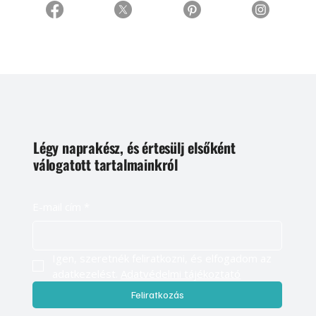
Légy naprakész, és értesülj elsőként
válogatott tartalmainkról
E-mail cím
*
Igen, szeretnék feliratkozni, és elfogadom az 
adatkezelést. 
Adatvédelmi tájékoztató
Feliratkozás