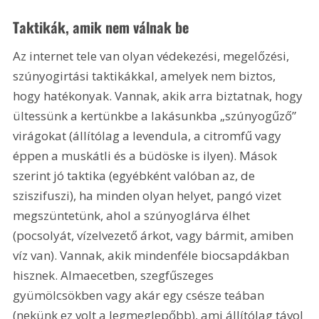
Taktikák, amik nem válnak be
Az internet tele van olyan védekezési, megelőzési, 
szúnyogirtási taktikákkal, amelyek nem biztos, 
hogy hatékonyak. Vannak, akik arra biztatnak, hogy 
ültessünk a kertünkbe a lakásunkba „szúnyogűző” 
virágokat (állítólag a levendula, a citromfű vagy 
éppen a muskátli és a büdöske is ilyen). Mások 
szerint jó taktika (egyébként valóban az, de 
sziszifuszi), ha minden olyan helyet, pangó vizet 
megszüntetünk, ahol a szúnyoglárva élhet 
(pocsolyát, vízelvezető árkot, vagy bármit, amiben 
víz van). Vannak, akik mindenféle biocsapdákban 
hisznek. Almaecetben, szegfűszeges 
gyümölcsökben vagy akár egy csésze teában 
(nekünk ez volt a legmeglepőbb), ami állítólag távol 