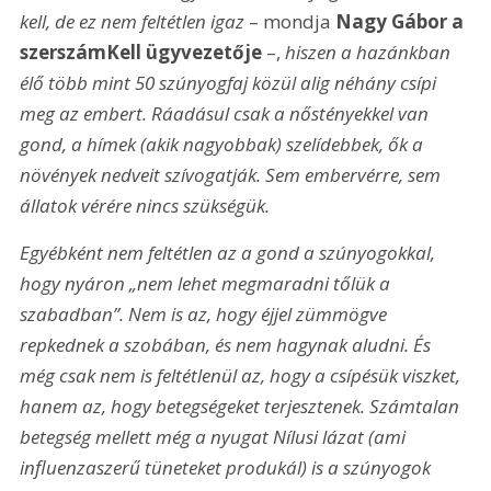
kell, de ez nem feltétlen igaz
 – mondja 
Nagy Gábor a 
szerszámKell ügyvezetője
 –, 
hiszen a hazánkban 
élő több mint 50 szúnyogfaj közül alig néhány csípi 
meg az embert. Ráadásul csak a nőstényekkel van 
gond, a hímek (akik nagyobbak) szelídebbek, ők a 
növények nedveit szívogatják. Sem embervérre, sem 
állatok vérére nincs szükségük.
Egyébként nem feltétlen az a gond a szúnyogokkal, 
hogy nyáron „nem lehet megmaradni tőlük a 
szabadban”. Nem is az, hogy éjjel zümmögve 
repkednek a szobában, és nem hagynak aludni. És 
még csak nem is feltétlenül az, hogy a csípésük viszket, 
hanem az, hogy betegségeket terjesztenek. Számtalan 
betegség mellett még a nyugat Nílusi lázat (ami 
influenzaszerű tüneteket produkál) is a szúnyogok 