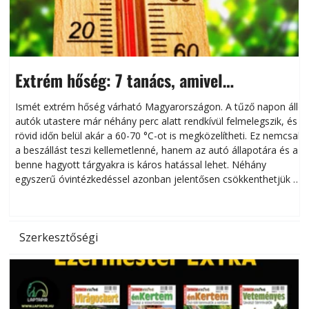
Extrém hőség: 7 tanács, amivel
megóvhatjuk autónkat a nyári károktól
Ismét extrém hőség várható Magyarországon. A tűző napon álló
autók utastere már néhány perc alatt rendkívül felmelegszik, és
rövid időn belül akár a 60-70 °C-ot is megközelítheti. Ez nemcsak
n
a beszállást teszi kellemetlenné, hanem az autó állapotára és a
benne hagyott tárgyakra is káros hatással lehet. Néhány
egyszerű óvintézkedéssel azonban jelentősen csökkenthetjük a
hőség káros hatásait.
l
Szerkesztőségi