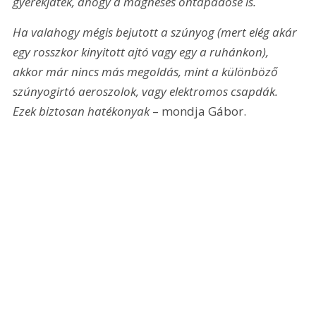
gyerekjáték, ahogy a mágneses öntapadósé is.
Ha valahogy mégis bejutott a szúnyog (mert elég akár 
egy rosszkor kinyitott ajtó vagy egy a ruhánkon), 
akkor már nincs más megoldás, mint a különböző 
szúnyogirtó aeroszolok, vagy elektromos csapdák. 
Ezek biztosan hatékonyak
 – mondja Gábor.