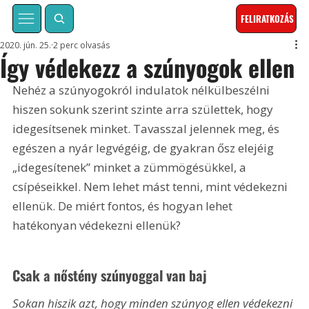
FELIRATKOZÁS
2020. jún. 25.
2 perc olvasás
Így védekezz a szúnyogok ellen
Nehéz a szúnyogokról indulatok nélkülbeszélni 
hiszen sokunk szerint szinte arra születtek, hogy 
idegesítsenek minket. Tavasszal jelennek meg, és 
egészen a nyár legvégéig, de gyakran ősz elejéig 
„idegesítenek” minket a zümmögésükkel, a 
csípéseikkel. Nem lehet mást tenni, mint védekezni 
ellenük. De miért fontos, és hogyan lehet 
hatékonyan védekezni ellenük? 
Csak a nőstény szúnyoggal van baj
Sokan hiszik azt, hogy minden szúnyog ellen védekezni 