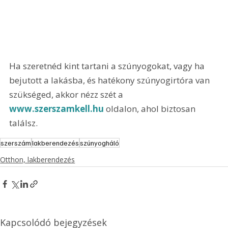
Ha szeretnéd kint tartani a szúnyogokat, vagy ha 
bejutott a lakásba, és hatékony szúnyogirtóra van 
szükséged, akkor nézz szét a 
www.szerszamkell.hu
 oldalon, ahol biztosan 
találsz.
szerszám
lakberendezés
szúnyogháló
Otthon, lakberendezés
Kapcsolódó bejegyzések