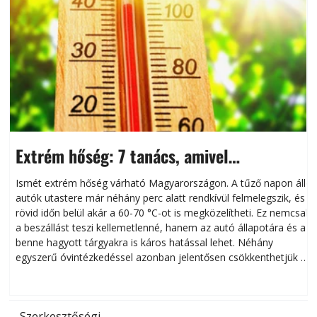
Extrém hőség: 7 tanács, amivel
megóvhatjuk autónkat a nyári károktól
Ismét extrém hőség várható Magyarországon. A tűző napon álló
autók utastere már néhány perc alatt rendkívül felmelegszik, és
rövid időn belül akár a 60-70 °C-ot is megközelítheti. Ez nemcsak
n
a beszállást teszi kellemetlenné, hanem az autó állapotára és a
benne hagyott tárgyakra is káros hatással lehet. Néhány
egyszerű óvintézkedéssel azonban jelentősen csökkenthetjük a
hőség káros hatásait.
l
Szerkesztőségi