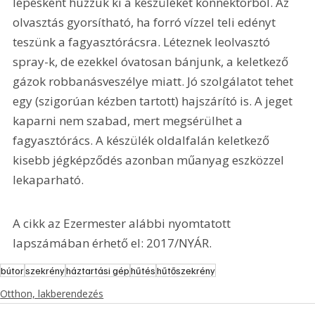
lépésként húzzuk ki a készüléket konnektorból. Az 
olvasztás gyorsítható, ha forró vízzel teli edényt 
teszünk a fagyasztórácsra. Léteznek leolvasztó 
spray-k, de ezekkel óvatosan bánjunk, a keletkező 
gázok robbanásveszélye miatt. Jó szolgálatot tehet 
egy (szigorúan kézben tartott) hajszárító is. A jeget 
kaparni nem szabad, mert megsérülhet a 
fagyasztórács. A készülék oldalfalán keletkező 
kisebb jégképződés azonban műanyag eszközzel 
lekaparható.
A cikk az Ezermester alábbi nyomtatott 
lapszámában érhető el: 2017/NYÁR.
bútor
szekrény
háztartási gép
hűtés
hűtőszekrény
Otthon, lakberendezés