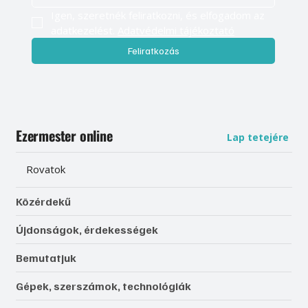
Igen, szeretnék feliratkozni, és elfogadom az 
adatkezelést. 
Adatvédelmi tájékoztató
Feliratkozás
Ezermester online
Lap tetejére
Rovatok
Közérdekű
Újdonságok, érdekességek
Bemutatjuk
Gépek, szerszámok, technológiák