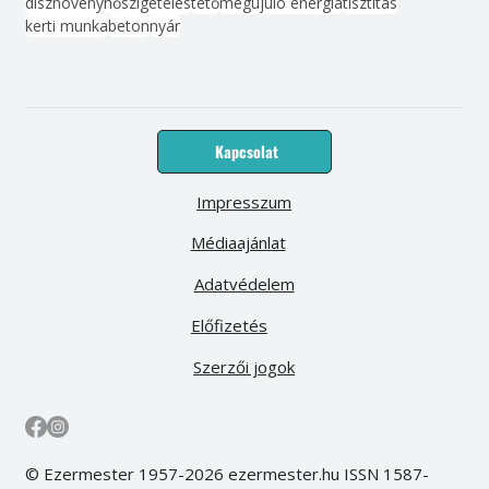
dísznövény
hőszigetelés
tető
megújuló energia
tisztítás
kerti munka
beton
nyár
Kapcsolat
Impresszum
Médiaajánlat
Adatvédelem
Előfizetés
Szerzői jogok
© Ezermester 1957-2026 ezermester.hu ISSN 1587-