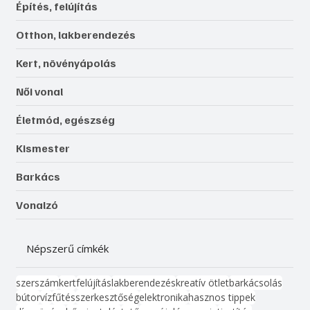
Építés, felújítás
Otthon, lakberendezés
Kert, növényápolás
Női vonal
Életmód, egészség
Kismester
Barkács
Vonalzó
Népszerű címkék
szerszám
kert
felújítás
lakberendezés
kreatív ötlet
barkácsolás
bútor
víz
fűtés
szerkesztőség
elektronika
hasznos tippek