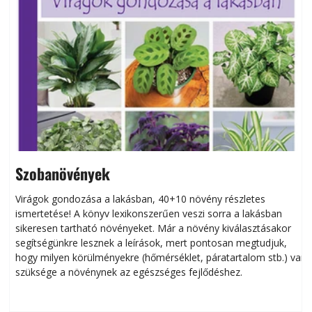
Szobanövények
Virágok gondozása a lakásban, 40+10 növény részletes
ismertetése! A könyv lexikonszerűen veszi sorra a lakásban
s
sikeresen tart­ha­tó növényeket. Már a növény kiválasztásakor
h
segítségünkre lesznek a leírások, mert pontosan megtudjuk,
k
hogy milyen körülményekre (hőmérséklet, páratartalom stb.) van
szüksége a növénynek az egészséges fejlődéshez.
t