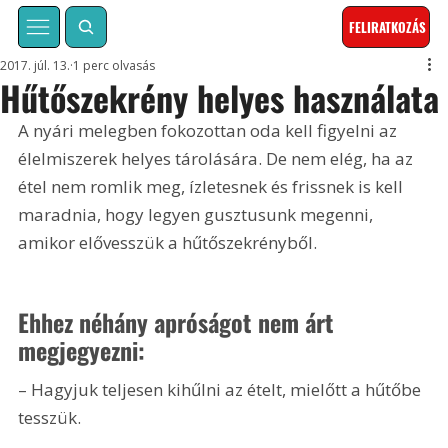
FELIRATKOZÁS
2017. júl. 13.
1 perc olvasás
Hűtőszekrény helyes használata
A nyári melegben fokozottan oda kell figyelni az 
élelmiszerek helyes tárolására. De nem elég, ha az 
étel nem romlik meg, ízletesnek és frissnek is kell 
maradnia, hogy legyen gusztusunk megenni, 
amikor elővesszük a hűtőszekrényből.
Ehhez néhány apróságot nem árt 
megjegyezni:
– Hagyjuk teljesen kihűlni az ételt, mielőtt a hűtőbe 
tesszük.