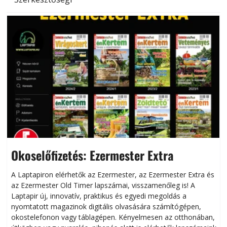
Okoselőfizetés: Ezermester Extra
A Laptapiron elérhetők az Ezermester, az Ezermester Extra és
az Ezermester Old Timer lapszámai, visszamenőleg is! A
Laptapir új, innovatív, praktikus és egyedi megoldás a
L
nyomtatott magazinok digitális olvasására számítógépen,
okostelefonon vagy táblagépen. Kényelmesen az otthonában,