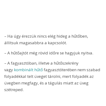
– Ha úgy érezzük nincs elég hideg a hűtőben, 
állítsuk magasabbra a kapcsolót.
– A hűtőajtót még rövid időre se hagyjuk nyitva.
– A fagyasztóban, illetve a hűtőszekrény 
vagy 
kombinált hűtő
 fagyasztóterében nem szabad 
folyadékkal telt üveget tárolni, mert folyadék az 
üvegben megfagy, és a tágulás miatt az üveg 
szétreped.