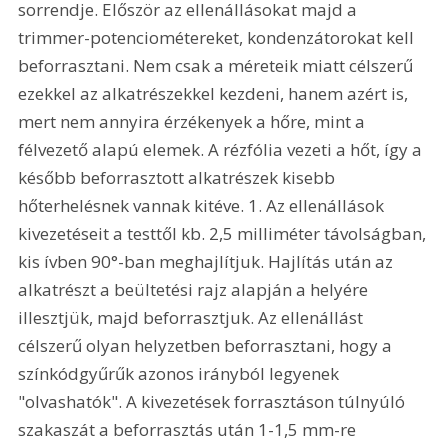
sorrendje. Először az ellenállásokat majd a 
trimmer-potenciométereket, kondenzátorokat kell 
beforrasztani. Nem csak a méreteik miatt célszerű 
ezekkel az alkatrészekkel kezdeni, hanem azért is, 
mert nem annyira érzékenyek a hőre, mint a 
félvezető alapú elemek. A rézfólia vezeti a hőt, így a 
később beforrasztott alkatrészek kisebb 
hőterhelésnek vannak kitéve. 1. Az ellenállások 
kivezetéseit a testtől kb. 2,5 milliméter távolságban, 
kis ívben 90°-ban meghajlítjuk. Hajlítás után az 
alkatrészt a beültetési rajz alapján a helyére 
illesztjük, majd beforrasztjuk. Az ellenállást 
célszerű olyan helyzetben beforrasztani, hogy a 
színkódgyűrűk azonos irányból legyenek 
"olvashatók". A kivezetések forrasztáson túlnyúló 
szakaszát a beforrasztás után 1-1,5 mm-re 