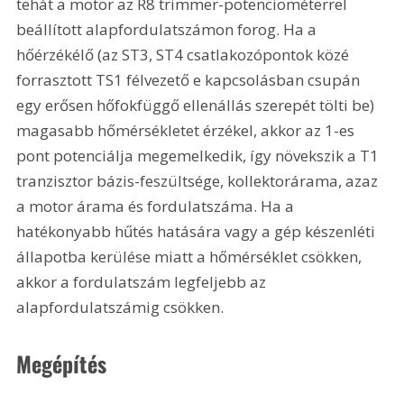
tehát a motor az R8 trimmer-potenciométerrel 
beállított alapfordulatszámon forog. Ha a 
hőérzékélő (az ST3, ST4 csatlakozópontok közé 
forrasztott TS1 félvezető e kapcsolásban csupán 
egy erősen hőfokfüggő ellenállás szerepét tölti be) 
magasabb hőmérsékletet érzékel, akkor az 1-es 
pont potenciálja megemelkedik, így növekszik a T1 
tranzisztor bázis-feszültsége, kollektorárama, azaz 
a motor árama és fordulatszáma. Ha a 
hatékonyabb hűtés hatására vagy a gép készenléti 
állapotba kerülése miatt a hőmérséklet csökken, 
akkor a fordulatszám legfeljebb az 
alapfordulatszámig csökken.
Megépítés 