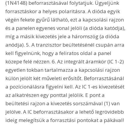
(1N4148) beforrasztásával folytatjuk. Ügyeljünk 
forrasztáskor a helyes polaritásra. A dióda egyik 
végén fekete gyűrű látható, ezt a kapcsolási rajzon 
és a panelen egyenes vonal jelöli (a dióda katódja), 
míg a másik kivezetés jele a háromszög (a dióda 
anódja). 5. A tranzisztor beültetésénél csupán arra 
kell figyelnünk, hogy a feliratos oldal a panel 
közepe felé nézzen. 6. Az integrált áramkör (IC 1-2) 
egyetlen tokban tartalmazza a kapcsolási rajzon 
külön jelölt két műveleti erősítőt. Beforrasztásánál 
a pozícionálásra figyelni kell. Az IC 1-es kivezetését 
az alkatrészen egy ponttal jelölik. E pont a 
beültetési rajzon a kivezetés sorszámával (1) van 
jelölve. A IC beforrasztásakor a lehető legrövidebb 
ideig melegítsük a forrasztási pontokat a pákával!