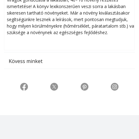
ismertetése! A könyv lexikonszerűen veszi sorra a lakásban
s
sikeresen tart­ha­tó növényeket. Már a növény kiválasztásakor
h
segítségünkre lesznek a leírások, mert pontosan megtudjuk,
k
hogy milyen körülményekre (hőmérséklet, páratartalom stb.) van
szüksége a növénynek az egészséges fejlődéshez.
t
Kövess minket