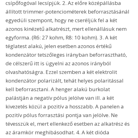
csípőfogóval lecsípjük. 2. Az előre középállásba 
állított trimmer-potenciométerek beforrasztásánál 
egyedüli szempont, hogy ne cseréljük fel a két 
azonos kinézetű alkatrészt, mert ellenállásuk nem 
egyforma. (R6: 27 kohm, R8: 10 kohm). 3. A két 
téglatest alakú, jelen esetben azonos értékű 
kondenzátor tetszőleges irányban beforrasztható, 
de célszerű itt is ügyelni az azonos irányból 
olvashatóságra. Ezzel szemben a két elektrolit 
kondenzátor polarizált, tehát helyes polaritással 
kell beforrasztani. A henger alakú burkolat 
palástján a negatív pólus jelölve van ill. a két 
kivezetés közül a pozitív a hosszabb. A panelen a 
pozitív pólus forrasztási pontja van jelölve. Ne 
tévesszük el, mert ellenkező esetben az alkatrész és 
az áramkör meghibásodhat. 4. A két dióda 