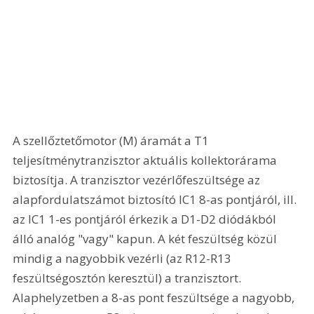
A szellőztetőmotor (M) áramát a T1 
teljesítménytranzisztor aktuális kollektorárama 
biztosítja. A tranzisztor vezérlőfeszültsége az 
alapfordulatszámot biztosító IC1 8-as pontjáról, ill. 
az IC1 1-es pontjáról érkezik a D1-D2 diódákból 
álló analóg "vagy" kapun. A két feszültség közül 
mindig a nagyobbik vezérli (az R12-R13 
feszültségosztón keresztül) a tranzisztort. 
Alaphelyzetben a 8-as pont feszültsége a nagyobb, 