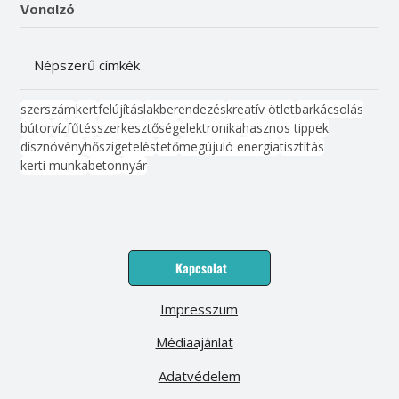
Vonalzó
Népszerű címkék
szerszám
kert
felújítás
lakberendezés
kreatív ötlet
barkácsolás
bútor
víz
fűtés
szerkesztőség
elektronika
hasznos tippek
dísznövény
hőszigetelés
tető
megújuló energia
tisztítás
kerti munka
beton
nyár
Kapcsolat
Impresszum
Médiaajánlat
Adatvédelem