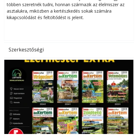
többen szeretnék tudni, honnan származik az élelmiszer az
l
asztalukra, miközben a kertészkedés sokak számára
kikapcsolódást és feltöltődést is jelent.
é
d
Szerkesztőségi