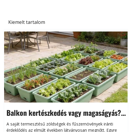
Kiemelt tartalom
Balkon kertészkedés vagy magaságyás?
Helytakarékos kertészkedés
A saját termesztésű zöldségek és fűszernövények iránti
érdeklődés az elmúlt években látványosan megnőtt. Egyre