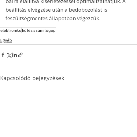
balra elállítva kísérletezéssel optimalizálhatjuk. A 
beállítás elvégzése után a bedobozolást is 
feszültségmentes állapotban végezzük.
elektronika
hűtés
számítógép
Egyéb
Kapcsolódó bejegyzések