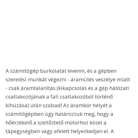
A számítógép burkolatát levenni, és a gépben 
szerelési munkát végezni - áramütés veszélye miatt 
- csak áramtalanítás (kikapcsolás és a gép hálózati 
csatlakozójának a fali csatlakozóból történő 
kihúzása) után szabad! Az áramkör helyét a 
számítógépben úgy határozzuk meg, hogy a 
hőérzékelő a szellőztető motorhoz közel a 
tápegységben vagy afelett helyezkedjen el. A 