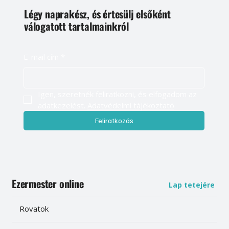
Légy naprakész, és értesülj elsőként
válogatott tartalmainkról
E-mail cím
*
Igen, szeretnék feliratkozni, és elfogadom az 
adatkezelést. 
Adatvédelmi tájékoztató
Feliratkozás
Ezermester online
Lap tetejére
Rovatok