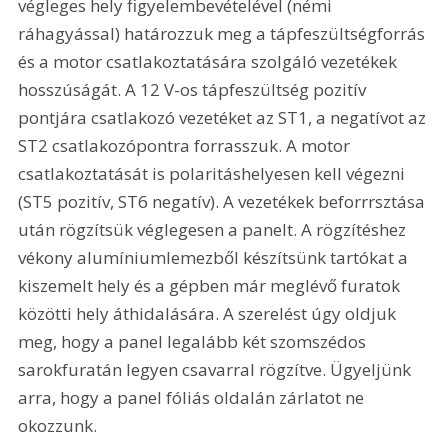
végleges hely figyelembevételével (némi 
ráhagyással) határozzuk meg a tápfeszültségforrás 
és a motor csatlakoztatására szolgáló vezetékek 
hosszúságát. A 12 V-os tápfeszültség pozitív 
pontjára csatlakozó vezetéket az ST1, a negatívot az 
ST2 csatlakozópontra forrasszuk. A motor 
csatlakoztatását is polaritáshelyesen kell végezni 
(ST5 pozitív, ST6 negatív). A vezetékek beforrrsztása 
után rögzítsük véglegesen a panelt. A rögzítéshez 
vékony alumíniumlemezből készítsünk tartókat a 
kiszemelt hely és a gépben már meglévő furatok 
közötti hely áthidalására. A szerelést úgy oldjuk 
meg, hogy a panel legalább két szomszédos 
sarokfuratán legyen csavarral rögzítve. Ügyeljünk 
arra, hogy a panel fóliás oldalán zárlatot ne 
okozzunk. 