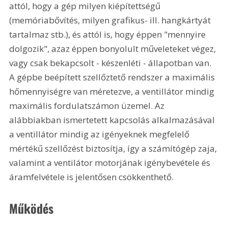
attól, hogy a gép milyen kiépítettségű 
(memóriabővítés, milyen grafikus- ill. hangkártyát 
tartalmaz stb.), és attól is, hogy éppen "mennyire 
dolgozik", azaz éppen bonyolult műveleteket végez, 
vagy csak bekapcsolt - készenléti - állapotban van. 
A gépbe beépített szellőztető rendszer a maximális 
hőmennyiségre van méretezve, a ventillátor mindig 
maximális fordulatszámon üzemel. Az 
alábbiakban ismertetett kapcsolás alkalmazásával 
a ventillátor mindig az igényeknek megfelelő 
mértékű szellőzést biztosítja, így a számítógép zaja, 
valamint a ventilátor motorjának igénybevétele és 
áramfelvétele is jelentősen csökkenthető.
Működés