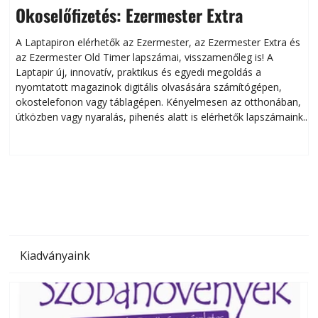
Okoselőfizetés: Ezermester Extra
A Laptapiron elérhetők az Ezermester, az Ezermester Extra és
az Ezermester Old Timer lapszámai, visszamenőleg is! A
Laptapir új, innovatív, praktikus és egyedi megoldás a
L
nyomtatott magazinok digitális olvasására számítógépen,
okostelefonon vagy táblagépen. Kényelmesen az otthonában,
útközben vagy nyaralás, pihenés alatt is elérhetők lapszámaink.
ú
Bárhol, bármikor, akár külföldön élve vagy dolgozva is
B
olvashatók az Ezermester lapszámai. A Laptapir kényelmes
megoldás, mert: – t
Kiadványaink