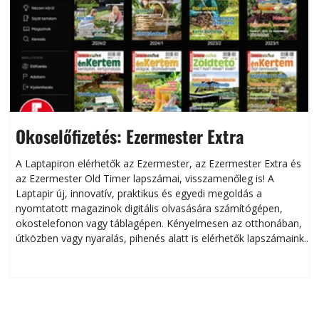
Okoselőfizetés: Ezermester Extra
A Laptapiron elérhetők az Ezermester, az Ezermester Extra és
az Ezermester Old Timer lapszámai, visszamenőleg is! A
Laptapir új, innovatív, praktikus és egyedi megoldás a
L
nyomtatott magazinok digitális olvasására számítógépen,
okostelefonon vagy táblagépen. Kényelmesen az otthonában,
útközben vagy nyaralás, pihenés alatt is elérhetők lapszámaink.
ú
Bárhol, bármikor, akár külföldön élve vagy dolgozva is
B
olvashatók az Ezermester lapszámai. A Laptapir kényelmes
megoldás, mert: – t