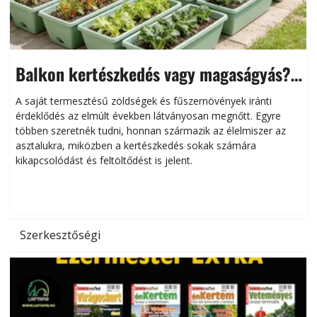
Balkon kertészkedés vagy magaságyás?
Helytakarékos kertészkedés
A saját termesztésű zöldségek és fűszernövények iránti
érdeklődés az elmúlt években látványosan megnőtt. Egyre
többen szeretnék tudni, honnan származik az élelmiszer az
l
asztalukra, miközben a kertészkedés sokak számára
kikapcsolódást és feltöltődést is jelent.
é
d
Szerkesztőségi