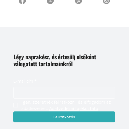
Légy naprakész, és értesülj elsőként
válogatott tartalmainkról
E-mail cím
*
Igen, szeretnék feliratkozni, és elfogadom az 
adatkezelést. 
Adatvédelmi tájékoztató
Feliratkozás