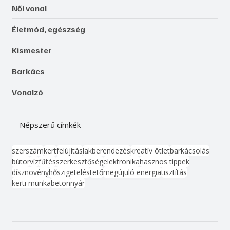
Női vonal
Életmód, egészség
Kismester
Barkács
Vonalzó
Népszerű címkék
szerszám
kert
felújítás
lakberendezés
kreatív ötlet
barkácsolás
bútor
víz
fűtés
szerkesztőség
elektronika
hasznos tippek
dísznövény
hőszigetelés
tető
megújuló energia
tisztítás
kerti munka
beton
nyár