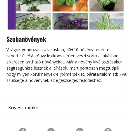
Szobanövények
Virágok gondozása a lakásban, 40+10 növény részletes
ismertetése! A könyv lexikonszerűen veszi sorra a lakásban
s
sikeresen tart­ha­tó növényeket. Már a növény kiválasztásakor
h
segítségünkre lesznek a leírások, mert pontosan megtudjuk,
k
hogy milyen körülményekre (hőmérséklet, páratartalom stb.) van
szüksége a növénynek az egészséges fejlődéshez.
t
Kövess minket