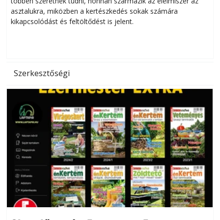
többen szeretnék tudni, honnan származik az élelmiszer az
l
asztalukra, miközben a kertészkedés sokak számára
kikapcsolódást és feltöltődést is jelent.
é
d
Szerkesztőségi