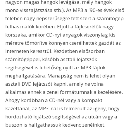
nagyon magas hangok levágása, mély hangok 
mono visszajátszása stb.). Az MP3 a '90-es évek első 
felében nagy népszerűségre tett szert a számítógép 
felhasználók körében. Eljött a fájlcserélők nagy 
korszaka, amikor CD-nyi anyagok viszonylag kis 
méretre tömörítve könnyen cserélhettek gazdát az 
interneten keresztül. Kezdetben elsősorban 
számítógéppel, később asztali lejátszók 
segítségével is lehetőség nyílt az MP3 fájlok 
meghallgatására. Manapság nem is lehet olyan 
asztali DVD lejátszót kapni, amely ne volna 
alkalmas ennek a zenei formátumnak a kezelésére. 
Ahogy korábban a CD-nél vagy a kompakt 
kazettánál, az MP3-nál is felmerült az igény, hogy 
hordozható lejátszó segítségével az utcán vagy a 
buszon is hallgathassuk kedvenc zenéinket.