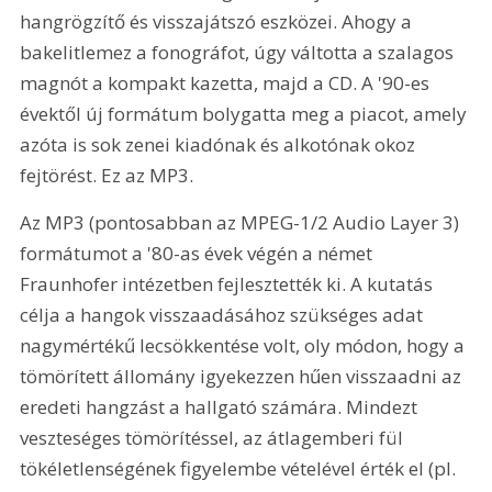
hangrögzítő és visszajátszó eszközei. Ahogy a 
bakelitlemez a fonográfot, úgy váltotta a szalagos 
magnót a kompakt kazetta, majd a CD. A '90-es 
évektől új formátum bolygatta meg a piacot, amely 
azóta is sok zenei kiadónak és alkotónak okoz 
fejtörést. Ez az MP3.
Az MP3 (pontosabban az MPEG-1/2 Audio Layer 3) 
formátumot a '80-as évek végén a német 
Fraunhofer intézetben fejlesztették ki. A kutatás 
célja a hangok visszaadásához szükséges adat 
nagymértékű lecsökkentése volt, oly módon, hogy a 
tömörített állomány igyekezzen hűen visszaadni az 
eredeti hangzást a hallgató számára. Mindezt 
veszteséges tömörítéssel, az átlagemberi fül 
tökéletlenségének figyelembe vételével érték el (pl. 