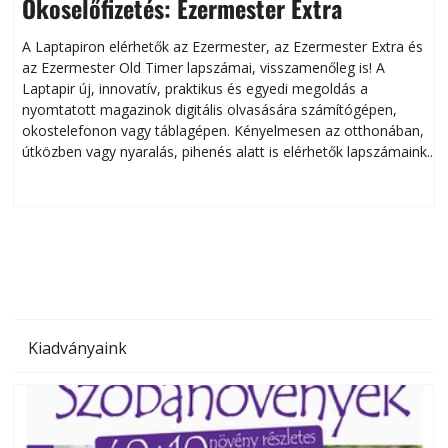
Okoselőfizetés: Ezermester Extra
A Laptapiron elérhetők az Ezermester, az Ezermester Extra és
az Ezermester Old Timer lapszámai, visszamenőleg is! A
Laptapir új, innovatív, praktikus és egyedi megoldás a
L
nyomtatott magazinok digitális olvasására számítógépen,
okostelefonon vagy táblagépen. Kényelmesen az otthonában,
útközben vagy nyaralás, pihenés alatt is elérhetők lapszámaink.
ú
Bárhol, bármikor, akár külföldön élve vagy dolgozva is
B
olvashatók az Ezermester lapszámai. A Laptapir kényelmes
megoldás, mert: – t
Kiadványaink