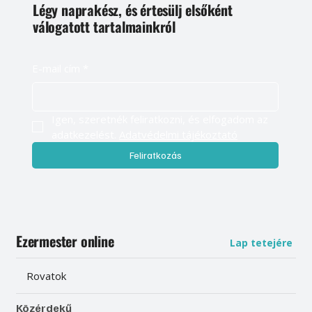
Légy naprakész, és értesülj elsőként
válogatott tartalmainkról
E-mail cím
*
Igen, szeretnék feliratkozni, és elfogadom az 
adatkezelést. 
Adatvédelmi tájékoztató
Feliratkozás
Ezermester online
Lap tetejére
Rovatok
Közérdekű