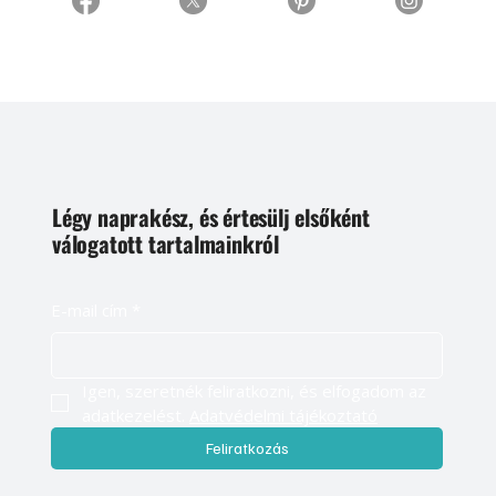
Légy naprakész, és értesülj elsőként
válogatott tartalmainkról
E-mail cím
*
Igen, szeretnék feliratkozni, és elfogadom az 
adatkezelést. 
Adatvédelmi tájékoztató
Feliratkozás