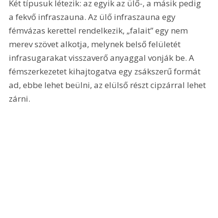
Két típusuk létezik: az egyik az ülő-, a másik pedig 
a fekvő infraszauna. Az ülő infraszauna egy 
fémvázas kerettel rendelkezik, „falait” egy nem 
merev szövet alkotja, melynek belső felületét 
infrasugarakat visszaverő anyaggal vonják be. A 
fémszerkezetet kihajtogatva egy zsákszerű formát 
ad, ebbe lehet beülni, az elülső részt cipzárral lehet 
zárni.