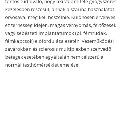
fontos tudnivaló, hogy aki valamiféle gyógyszeres 
kezelésben részesül, annak a szauna használatát 
orvosával meg kell beszélnie. Különösen érvényes 
ez terhesség idején, magas vérnyomás, fertőzések 
vagy sebészeti implantátumok (pl. fémrudak, 
fémkapcsok) előfordulása esetén. Veseműködési 
zavarokban és sclerosis multiplexben szenvedő 
betegek esetében egyáltalán nem célszerű a 
normál testhőmérséklet emelése! 