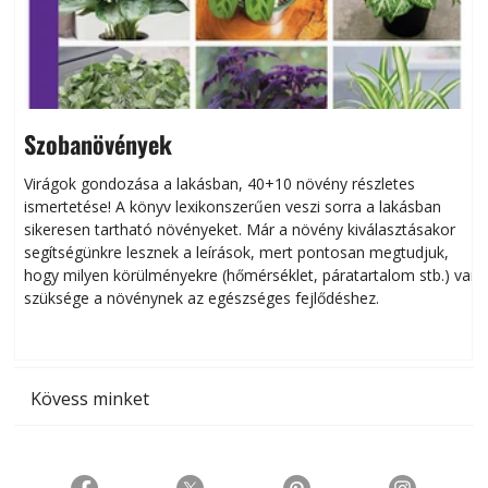
Szobanövények
Virágok gondozása a lakásban, 40+10 növény részletes
ismertetése! A könyv lexikonszerűen veszi sorra a lakásban
s
sikeresen tart­ha­tó növényeket. Már a növény kiválasztásakor
h
segítségünkre lesznek a leírások, mert pontosan megtudjuk,
k
hogy milyen körülményekre (hőmérséklet, páratartalom stb.) van
szüksége a növénynek az egészséges fejlődéshez.
t
Kövess minket