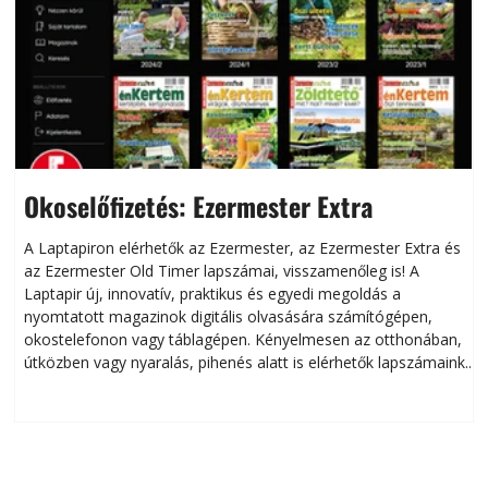
Okoselőfizetés: Ezermester Extra
A Laptapiron elérhetők az Ezermester, az Ezermester Extra és
az Ezermester Old Timer lapszámai, visszamenőleg is! A
Laptapir új, innovatív, praktikus és egyedi megoldás a
L
nyomtatott magazinok digitális olvasására számítógépen,
okostelefonon vagy táblagépen. Kényelmesen az otthonában,
útközben vagy nyaralás, pihenés alatt is elérhetők lapszámaink.
ú
Bárhol, bármikor, akár külföldön élve vagy dolgozva is
B
olvashatók az Ezermester lapszámai. A Laptapir kényelmes
megoldás, mert: – t