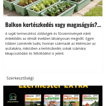
Balkon kertészkedés vagy magaságyás?
Helytakarékos kertészkedés
A saját termesztésű zöldségek és fűszernövények iránti
érdeklődés az elmúlt években látványosan megnőtt. Egyre
többen szeretnék tudni, honnan származik az élelmiszer az
l
asztalukra, miközben a kertészkedés sokak számára
kikapcsolódást és feltöltődést is jelent.
é
d
Szerkesztőségi