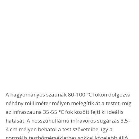
A hagyományos szaunák 80-100 °C fokon dolgozva 
néhány milliméter mélyen melegítik át a testet, míg 
az infraszauna 35-55 °C fok között fejti ki ideális 
hatását. A hosszúhullámú infravörös sugárzás 3,5-
4 cm mélyen behatol a test szöveteibe, így a 
normális testhőmérséklethez sokkal közelebb álló 