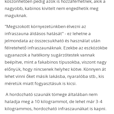
köszönhetően pedig azok is hozzáférhetnek, akik a 
nagyobb, kabinos kivitelt nem engedhetik meg 
maguknak.
"Megszokott környezetünkben élvezni az 
infraszauna áldásos hatását" - ez lehetne a 
jelmondata az összecsukható és használat után 
félretehető infraszaunáknak. Ezekbe az eszközökbe 
ugyanazok a hatékony sugárzótestek vannak 
beépítve, mint a fakabinos típusokba, viszont nagy 
előnyük, hogy nincsenek helyhez kötve. Könnyen át 
lehet vinni őket másik lakásba, nyaralóba stb., kis 
méretük miatt fogyasztásuk is kicsi.
 A hordozható szaunák tömege általában nem 
haladja meg a 10 kilogrammot, de lehet már 3-4 
kilogrammos, hordozható infraszaunákat is kapni. 