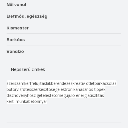
Női vonal
Életmód, egészség
Kismester
Barkács
Vonalzó
Népszerű címkék
szerszám
kert
felújítás
lakberendezés
kreatív ötlet
barkácsolás
bútor
víz
fűtés
szerkesztőség
elektronika
hasznos tippek
dísznövény
hőszigetelés
tető
megújuló energia
tisztítás
kerti munka
beton
nyár