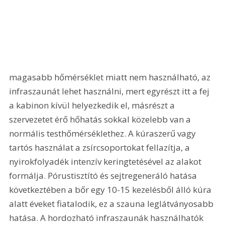
magasabb hőmérséklet miatt nem használható, az 
infraszaunát lehet használni, mert egyrészt itt a fej 
a kabinon kívül helyezkedik el, másrészt a 
szervezetet érő hőhatás sokkal közelebb van a 
normális testhőmérséklethez. A kúraszerű vagy 
tartós használat a zsírcsoportokat fellazítja, a 
nyirokfolyadék intenzív keringtetésével az alakot 
formálja. Pórustisztító és sejtregeneráló hatása 
következtében a bőr egy 10-15 kezelésből álló kúra 
alatt éveket fiatalodik, ez a szauna leglátványosabb 
hatása. A hordozható infraszaunák használhatók 