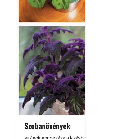
Szobanövények
Virágoskert: k
teraszon, laká
Virágok gondozása a lakásban,