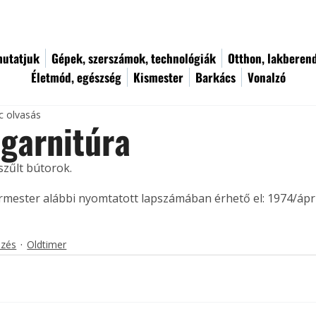
utatjuk
Gépek, szerszámok, technológiák
Otthon, lakberen
Életmód, egészség
Kismester
Barkács
Vonalzó
c olvasás
garnitúra
zűlt bútorok. 
ermester alábbi nyomtatott lapszámában érhető el: 1974/ápril
ezés
Oldtimer