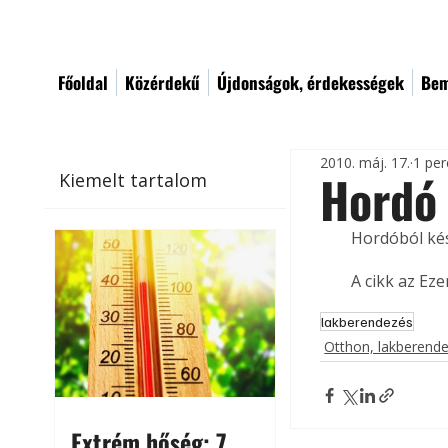
Főoldal
Közérdekű
Újdonságok, érdekességek
Bem
2010. máj. 17.
1 per
Hordó 
Kiemelt tartalom
Hordóból kés
A cikk az Ez
lakberendezés
Otthon, lakberend
Extrém hőség: 7