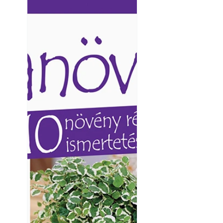
Ezermester lapszámai. A
Ezermester lapszámai
Laptapir kényelmes megoldás,
Laptapir kényelmes 
mert: – t
mert: – t