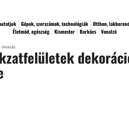
utatjuk
Gépek, szerszámok, technológiák
Otthon, lakberen
Életmód, egészség
Kismester
Barkács
Vonalzó
c olvasás
zatfelületek dekoráci
e