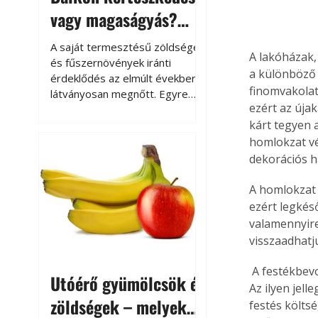
vagy magaságyás?
Helytakarékos
A saját termesztésű zöldségek
A lakóházak,
kertészkedés
és fűszernövények iránti
a különböző 
érdeklődés az elmúlt években
finomvakola
látványosan megnőtt. Egyre
ezért az úja
többen szeretnék tudni, honnan
kárt tegyen 
származik az élelmiszer az
asztalukra, miközben a
homlokzat vé
kertészkedés sokak számára
dekorációs h
kikapcsolódást és feltöltődést
is jelent.
A homlokzat 
ezért legkéső
valamennyire
visszaadhatj
 A festékbevonat nem megfelelő időben történő felújítása a vakolat károsodásához vezet. 
Utóérő gyümölcsök és
Az ilyen jel
zöldségek – melyek
festés költs