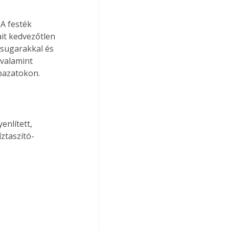
ait kedvezőtlen 
-sugarakkal és 
 valamint 
ábazatokon.
ztaszító-