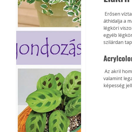
 Erősen víztaszító és magas CO2-záró képességű rugalmas betonfesték. A festék 
áthidalja a 
légköri viszo
egyéb légkör
szilárdan ta
Acrylcolo
 Az akril homlokzatfesték alkalmas sima, finoman vakolt és finoman kiegyenlített, 
valamint leg
képesség jell