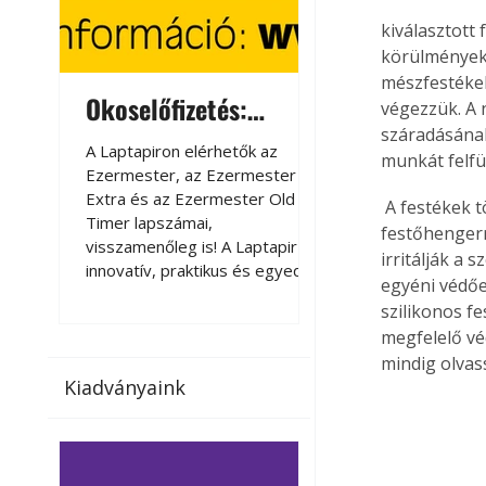
kiválasztott
körülmények 
mészfestékek
Okoselőfizetés:
Okoselőfizetés
végezzük. A 
száradásának
Ezermester Extra
A Laptapiron elérhetők az
A Laptapiron elérhető
munkát felfü
Ezermester, az Ezermester
Ezermester, az Ezer
Extra és az Ezermester Old
Extra és az Ezermest
 A festékek többségét felhordhatjuk modern hosszúszőrű teddy-hengerrel, vagy textil 
Timer lapszámai,
Timer lapszámai,
festőhengerr
visszamenőleg is! A Laptapir új,
visszamenőleg is! A La
irritálják a
innovatív, praktikus és egyedi
innovatív, praktikus 
egyéni védőe
megoldás a nyomtatott
megoldás a nyomtato
szilikonos fe
magazinok digitális olvasására
magazinok digitális o
megfelelő vé
számítógépen, okostelefonon
számítógépen, okost
mindig olvas
vagy táblagépen. Kényelmesen
vagy táblagépen. Ké
Kiadványaink
az otthonában, útközben vagy
az otthonában, útköz
nyaralás, pihenés alatt is
nyaralás, pihenés alat
elérhetők lapszámaink. Bárhol,
elérhetők lapszámaink
bármikor, akár külföldön élve
bármikor, akár külföld
vagy dolgozva is olvashatók az
vagy dolgozva is olv