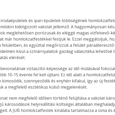
 irodaépületek és ipari épületek többségének homlokzatfelü
módon kidolgozott vakolat jellemző. A hagyományosan kész
tok meglehetősen porózusak és eléggé magas vízfelvevő-k
kat már homlokzatfestékkel festjük le. Ezzel meggátoljuk, ho
a felületben, és egyúttal megőrizzük a felület páraáteresztő
delmén kívül a színárnyalatok gazdag választéka lehetővé te
atás elérését.
bevonatának víztaszító-képessége az idő múlásával fokoza
bb 10-15 évente fel kell újítani. Ez idő alatt a homlokzatfelü
 kimosódik, szennyeződik és enyhén kifakul, így az új festé
uk a megfelelő esztétikus külső megjelenését.
legű károsodások helyreállítási költségei általában meghalad
égeit. A JUB homlokzatfesték kínálata tartalmazza a sima és é