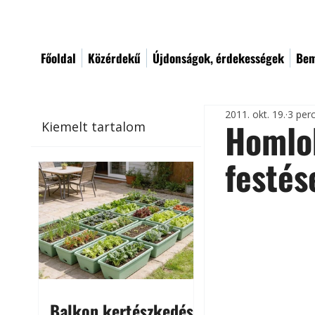
Főoldal
Közérdekű
Újdonságok, érdekességek
Bem
2011. okt. 19.
3 per
Homlok
Kiemelt tartalom
festés
Balkon kertészkedés