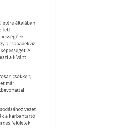
letére általában 
ített 
épességűek, 
gy a csapadékvíz 
-képességét. A 
szi a kívánt 
tosan csökken, 
let már 
kbevonattal 
ják a karbantartó 
rdes felületek 