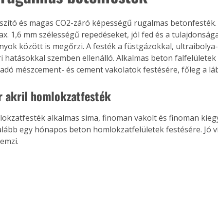
max. 1,6 mm szélességű repedéseket, jól fed és a tulajdonság
nyok között is megőrzi. A festék a füstgázokkal, ultraibolya
i hatásokkal szemben ellenálló. Alkalmas beton falfelületek
padó mészcement- és cement vakolatok festésére, főleg a l
r akril homlokzatfesték
alább egy hónapos beton homlokzatfelületek festésére. Jó ví
emzi. 