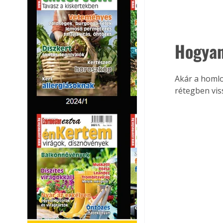
Hogyan
Akár a homlok
rétegben viss