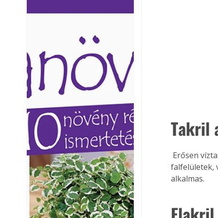
Ezermester lapszámai. A
Ezermester lapszámai
Laptapir kényelmes megoldás,
Laptapir kényelmes 
mert: – t
mert: – t
Takril 
 Erősen víztaszító és magas CO2-záró képességű betonfesték. Vízzel hígítható. Beton 
falfelületek
alkalmas.
Elakri