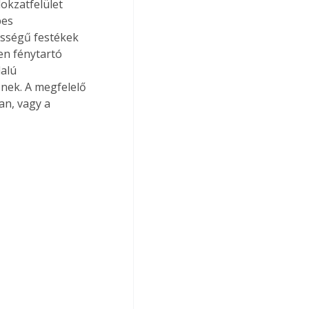
okzatfelület 
pes 
sségű festékek 
n fénytartó 
alú 
nek. A megfelelő 
an, vagy a 