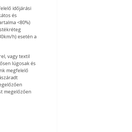
lelő időjárási 
kátos és 
artalma <80%) 
stékréteg 
30km/h) esetén a 
rősen lúgosak és 
unk megfelelő 
ászáradt 
megelőzően 
ést megelőzően 