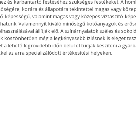
hez és karbantartó festéséhez szükséges festékeket. A homl
inőségére, korára és állapotára tekintettel magas vagy köze
ő-képességű, valamint magas vagy közepes víztaszító-képe
thatunk. Valamennyit kiváló minőségű kötőanyagok és erőse
használásával állítják elő. A színárnyalatok széles és sokold
k köszönhetően még a legkényesebb ízlésnek is eleget tesz
t a lehető legrövidebb időn belül el tudják készíteni a gyárb
el az arra specializálódott értékesítési helyeken.