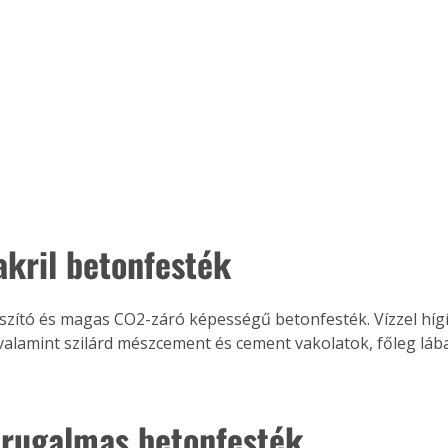
. A
megoldás,
akril betonfesték
, valamint szilárd mészcement és cement vakolatok, főleg láb
l rugalmas betonfesték