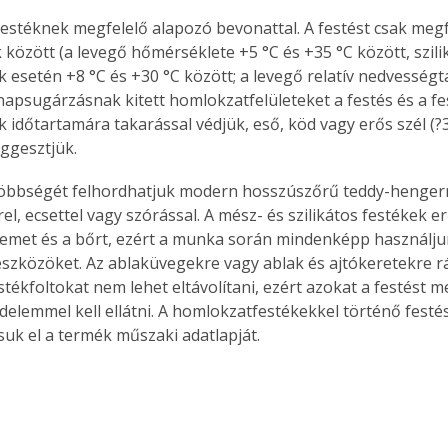
 festéknek megfelelő alapozó bevonattal. A festést csak megfe
között (a levegő hőmérséklete +5 °C és +35 °C között, szili
 esetén +8 °C és +30 °C között; a levegő relatív nedvességt
Együtt jobban megéri!
napsugárzásnak kitett homlokzatfelületeket a festés és a fe
 időtartamára takarással védjük, eső, köd vagy erős szél (?
Bővebb információ itt!
k az
Együtt jobban megéri! A
ggesztjük.
mester
könyvek tetszőleges
er Old
párosítással kedvezményes
áron, 0 Ft postaköltséggel
el, ecsettel vagy szórással. A mész- és szilikátos festékek e
ptapir új,
megrendelhetők!
 szemet és a bőrt, ezért a munka során mindenképp használj
és egyedi
szközöket. Az ablaküvegekre vagy ablak és ajtókeretekre r
tt
stékfoltokat nem lehet eltávolítani, ezért azokat a festést 
lvasására
delemmel kell ellátni. A homlokzatfestékekkel történő fest
elefonon
suk el a termék műszaki adatlapját. 
nyelmesen
ben vagy
t is
. Bárhol,
ön élve
ashatók az