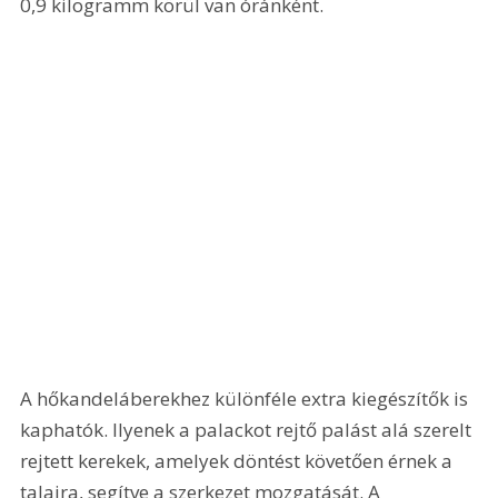
0,9 kilogramm körül van óránként. 
A hőkandeláberekhez különféle extra kiegészítők is 
kaphatók. Ilyenek a palackot rejtő palást alá szerelt 
rejtett kerekek, amelyek döntést követően érnek a 
talajra, segítve a szerkezet mozgatását. A 