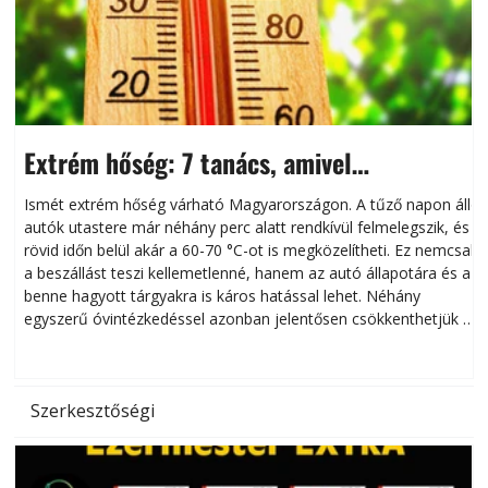
Extrém hőség: 7 tanács, amivel
megóvhatjuk autónkat a nyári károktól
Ismét extrém hőség várható Magyarországon. A tűző napon álló
autók utastere már néhány perc alatt rendkívül felmelegszik, és
rövid időn belül akár a 60-70 °C-ot is megközelítheti. Ez nemcsak
n
a beszállást teszi kellemetlenné, hanem az autó állapotára és a
benne hagyott tárgyakra is káros hatással lehet. Néhány
egyszerű óvintézkedéssel azonban jelentősen csökkenthetjük a
hőség káros hatásait.
l
Szerkesztőségi