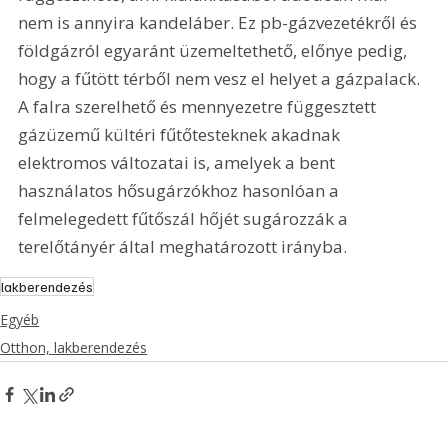
nem is annyira kandeláber. Ez pb-gázvezetékről és 
földgázról egyaránt üzemeltethető, előnye pedig, 
hogy a fűtött térből nem vesz el helyet a gázpalack. 
A falra szerelhető és mennyezetre függesztett 
gázüzemű kültéri fűtőtesteknek akadnak 
elektromos változatai is, amelyek a bent 
használatos hősugárzókhoz hasonlóan a 
felmelegedett fűtőszál hőjét sugározzák a 
terelőtányér által meghatározott irányba.
lakberendezés
Egyéb
Otthon, lakberendezés