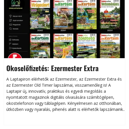
Okoselőfizetés: Ezermester Extra
A Laptapiron elérhetők az Ezermester, az Ezermester Extra és
az Ezermester Old Timer lapszámai, visszamenőleg is! A
Laptapir új, innovatív, praktikus és egyedi megoldás a
L
nyomtatott magazinok digitális olvasására számítógépen,
okostelefonon vagy táblagépen. Kényelmesen az otthonában,
útközben vagy nyaralás, pihenés alatt is elérhetők lapszámaink.
ú
Bárhol, bármikor, akár külföldön élve vagy dolgozva is
B
olvashatók az Ezermester lapszámai. A Laptapir kényelmes
megoldás, mert: – t