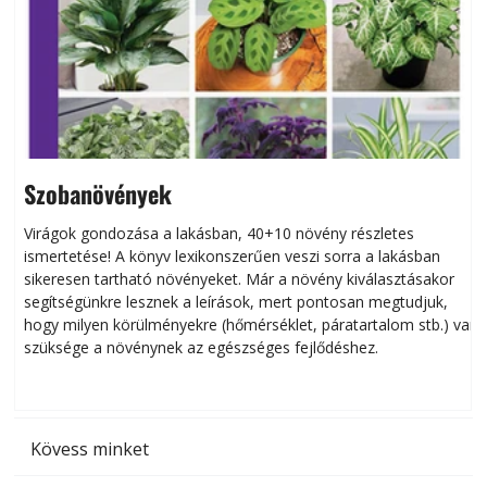
Szobanövények
Virágok gondozása a lakásban, 40+10 növény részletes
ismertetése! A könyv lexikonszerűen veszi sorra a lakásban
s
sikeresen tart­ha­tó növényeket. Már a növény kiválasztásakor
h
segítségünkre lesznek a leírások, mert pontosan megtudjuk,
k
hogy milyen körülményekre (hőmérséklet, páratartalom stb.) van
szüksége a növénynek az egészséges fejlődéshez.
t
Kövess minket