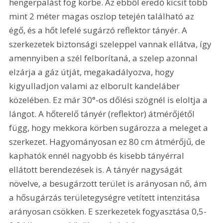
hengerpalást fog körbe. Az ebből eredő kicsit több 
mint 2 méter magas oszlop tetején található az 
égő, és a hőt lefelé sugárzó reflektor tányér. A 
szerkezetek biztonsági szeleppel vannak ellátva, így 
amennyiben a szél felborítaná, a szelep azonnal 
elzárja a gáz útját, megakadályozva, hogy 
kigyulladjon valami az elborult kandeláber 
közelében. Ez már 30°-os dőlési szögnél is eloltja a 
lángot. A hőterelő tányér (reflektor) átmérőjétől 
függ, hogy mekkora körben sugározza a meleget a 
szerkezet. Hagyományosan ez 80 cm átmérőjű, de 
kaphatók ennél nagyobb és kisebb tányérral 
ellátott berendezések is. A tányér nagyságát 
növelve, a besugárzott terület is arányosan nő, ám 
a hősugárzás területegységre vetített intenzitása 
arányosan csökken. E szerkezetek fogyasztása 0,5-