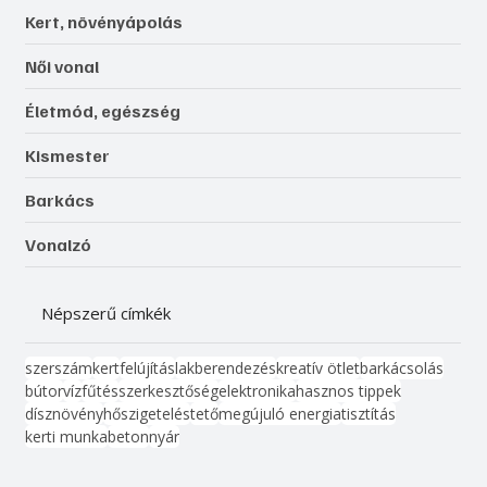
Kert, növényápolás
Női vonal
Életmód, egészség
Kismester
Barkács
Vonalzó
Népszerű címkék
szerszám
kert
felújítás
lakberendezés
kreatív ötlet
barkácsolás
bútor
víz
fűtés
szerkesztőség
elektronika
hasznos tippek
dísznövény
hőszigetelés
tető
megújuló energia
tisztítás
kerti munka
beton
nyár