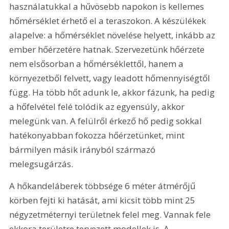
használatukkal a hűvösebb napokon is kellemes 
hőmérséklet érhető el a teraszokon. A készülékek 
alapelve: a hőmérséklet növelése helyett, inkább az 
ember hőérzetére hatnak. Szervezetünk hőérzete 
nem elsősorban a hőmérséklettől, hanem a 
környezetből felvett, vagy leadott hőmennyiségtől 
függ. Ha több hőt adunk le, akkor fázunk, ha pedig 
a hőfelvétel felé tolódik az egyensúly, akkor 
melegünk van. A felülről érkező hő pedig sokkal 
hatékonyabban fokozza hőérzetünket, mint 
bármilyen másik irányból származó 
melegsugárzás.
A hőkandeláberek többsége 6 méter átmérőjű 
körben fejti ki hatását, ami kicsit több mint 25 
négyzetméternyi területnek felel meg. Vannak fele 
ekkora területre tervezett modellek is. A 