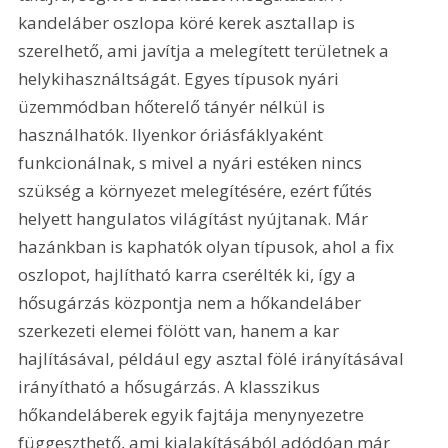
kandeláber oszlopa köré kerek asztallap is 
szerelhető, ami javítja a melegített területnek a 
helykihasználtságát. Egyes típusok nyári 
üzemmódban hőterelő tányér nélkül is 
használhatók. Ilyenkor óriásfáklyaként 
funkcionálnak, s mivel a nyári estéken nincs 
szükség a környezet melegítésére, ezért fűtés 
helyett hangulatos világítást nyújtanak. Már 
hazánkban is kaphatók olyan típusok, ahol a fix 
oszlopot, hajlítható karra cserélték ki, így a 
hősugárzás központja nem a hőkandeláber 
szerkezeti elemei fölött van, hanem a kar 
hajlításával, például egy asztal fölé irányításával 
irányítható a hősugárzás. A klasszikus 
hőkandeláberek egyik fajtája menynyezetre 
függeszthető, ami kialakításából adódóan már 