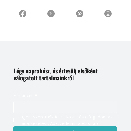
Légy naprakész, és értesülj elsőként
válogatott tartalmainkról
E-mail cím
*
Igen, szeretnék feliratkozni, és elfogadom az 
adatkezelést. 
Adatvédelmi tájékoztató