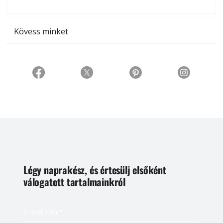
t
Kövess minket
Légy naprakész, és értesülj elsőként
válogatott tartalmainkról
E-mail cím
*