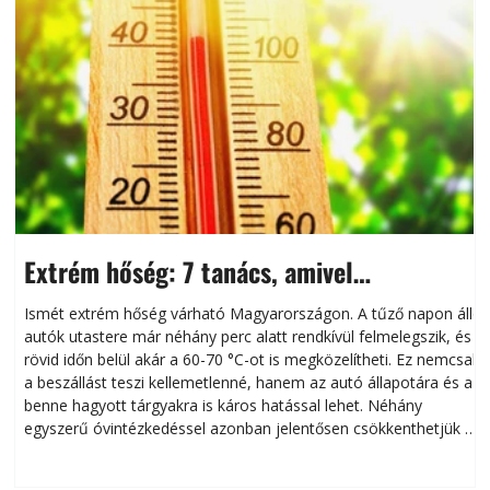
Extrém hőség: 7 tanács, amivel
megóvhatjuk autónkat a nyári károktól
Ismét extrém hőség várható Magyarországon. A tűző napon álló
autók utastere már néhány perc alatt rendkívül felmelegszik, és
rövid időn belül akár a 60-70 °C-ot is megközelítheti. Ez nemcsak
n
a beszállást teszi kellemetlenné, hanem az autó állapotára és a
benne hagyott tárgyakra is káros hatással lehet. Néhány
egyszerű óvintézkedéssel azonban jelentősen csökkenthetjük a
hőség káros hatásait.
l