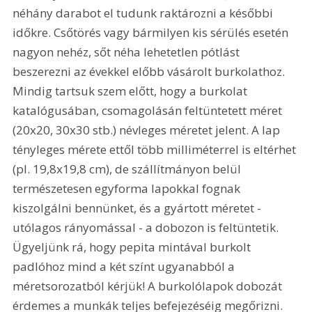
néhány darabot el tudunk raktározni a későbbi 
időkre. Csőtörés vagy bármilyen kis sérülés esetén 
nagyon nehéz, sőt néha lehetetlen pótlást 
beszerezni az évekkel előbb vásárolt burkolathoz. 
Mindig tartsuk szem előtt, hogy a burkolat 
katalógusában, csomagolásán feltüntetett méret 
(20x20, 30x30 stb.) névleges méretet jelent. A lap 
tényleges mérete ettől több milliméterrel is eltérhet 
(pl. 19,8x19,8 cm), de szállítmányon belül 
természetesen egyforma lapokkal fognak 
kiszolgálni bennünket, és a gyártott méretet - 
utólagos rányomással - a dobozon is feltüntetik. 
Ügyeljünk rá, hogy pepita mintával burkolt 
padlóhoz mind a két színt ugyanabból a 
méretsorozatból kérjük! A burkolólapok dobozát 
érdemes a munkák teljes befejezéséig megőrizni. 