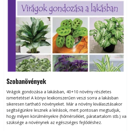
Szobanövények
Virágok gondozása a lakásban, 40+10 növény részletes
ismertetése! A könyv lexikonszerűen veszi sorra a lakásban
s
sikeresen tart­ha­tó növényeket. Már a növény kiválasztásakor
h
segítségünkre lesznek a leírások, mert pontosan megtudjuk,
k
hogy milyen körülményekre (hőmérséklet, páratartalom stb.) van
szüksége a növénynek az egészséges fejlődéshez.