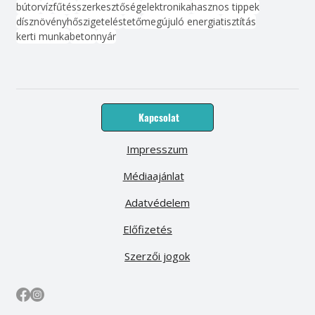
bútor
víz
fűtés
szerkesztőség
elektronika
hasznos tippek
dísznövény
hőszigetelés
tető
megújuló energia
tisztítás
kerti munka
beton
nyár
Kapcsolat
Impresszum
Médiaajánlat
Adatvédelem
Előfizetés
Szerzői jogok