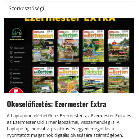
Szerkesztőségi
Okoselőfizetés: Ezermester Extra
A Laptapiron elérhetők az Ezermester, az Ezermester Extra és
az Ezermester Old Timer lapszámai, visszamenőleg is! A
Laptapir új, innovatív, praktikus és egyedi megoldás a
L
nyomtatott magazinok digitális olvasására számítógépen,