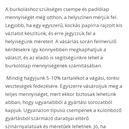
A burkoláshoz szükséges csempe és padlólap 
mennyiségét még otthon, a helyszínen mérjük fel. 
Legjobb, ha egy egyszerű, kockás papírra rajzolt kis 
vázlatot készítünk, és erre jegyzzük fel a 
helyiségünk méreteit. A vásárlás során felmerülő 
kérdésekre így könnyebben megkaphatjuk a 
választ, és az eladó is segítségünkre lehet a 
burkolólap mennyiségének számításában. 
 Mindig hagyjunk 5-10% tartalékot a vágási, törési 
veszteségek fedezésére. Egyszerre vásároljuk meg a 
teljes mennyiséget, mert ekkor biztosak lehetünk 
abban, hogy ugyanabból a gyártási sorozatból 
kapjuk. Ugyanazon típusú csempének a különböző 
gyártásból származó darabjai eltérő 
színárnyalatúak és méretűek lehetnek. Jó, ha 