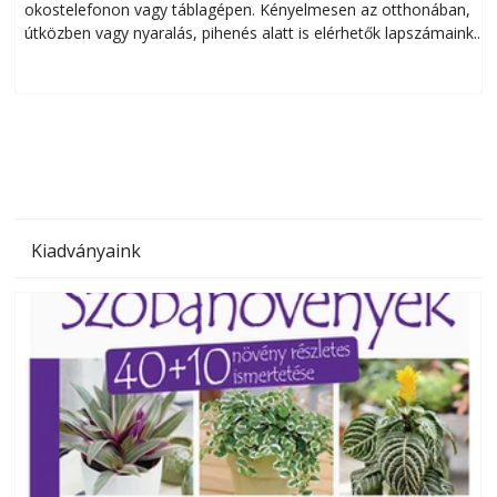
okostelefonon vagy táblagépen. Kényelmesen az otthonában,
útközben vagy nyaralás, pihenés alatt is elérhetők lapszámaink.
ú
Bárhol, bármikor, akár külföldön élve vagy dolgozva is
B
olvashatók az Ezermester lapszámai. A Laptapir kényelmes
megoldás, mert: – t
Kiadványaink