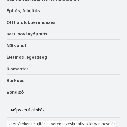
Építés, felújítás
Otthon, lakberendezés
Kert, növényápolás
Női vonal
Életmód, egészség
Kismester
Barkács
Vonalzó
Népszerű címkék
szerszám
kert
felújítás
lakberendezés
kreatív ötlet
barkácsolás