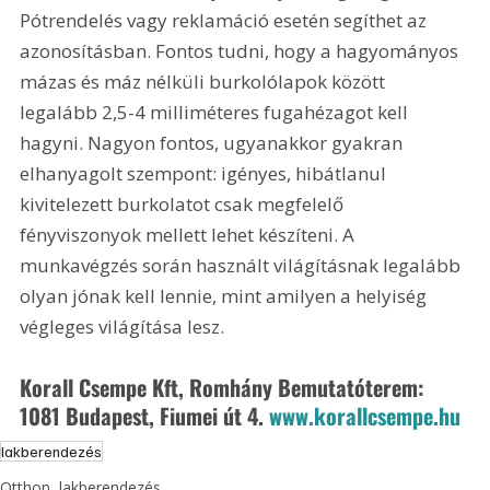
Pótrendelés vagy reklamáció esetén segíthet az 
azonosításban. Fontos tudni, hogy a hagyományos 
mázas és máz nélküli burkolólapok között 
legalább 2,5-4 milliméteres fugahézagot kell 
hagyni. Nagyon fontos, ugyanakkor gyakran 
elhanyagolt szempont: igényes, hibátlanul 
kivitelezett burkolatot csak megfelelő 
fényviszonyok mellett lehet készíteni. A 
munkavégzés során használt világításnak legalább 
olyan jónak kell lennie, mint amilyen a helyiség 
végleges világítása lesz.
Korall Csempe Kft, Romhány Bemutatóterem: 
1081 Budapest, Fiumei út 4. 
www.korallcsempe.hu
lakberendezés
Otthon, lakberendezés