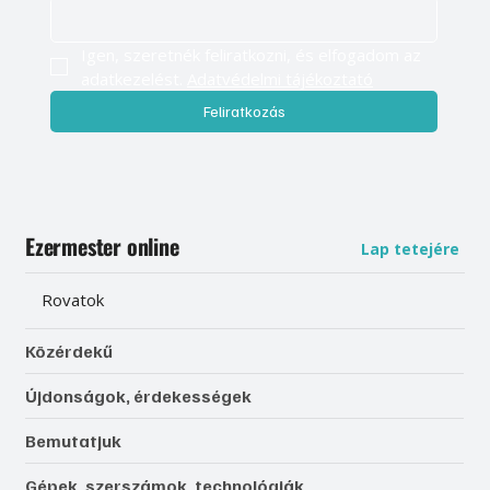
Igen, szeretnék feliratkozni, és elfogadom az 
adatkezelést. 
Adatvédelmi tájékoztató
Feliratkozás
Ezermester online
Lap tetejére
Rovatok
Közérdekű
Újdonságok, érdekességek
Bemutatjuk
Gépek, szerszámok, technológiák