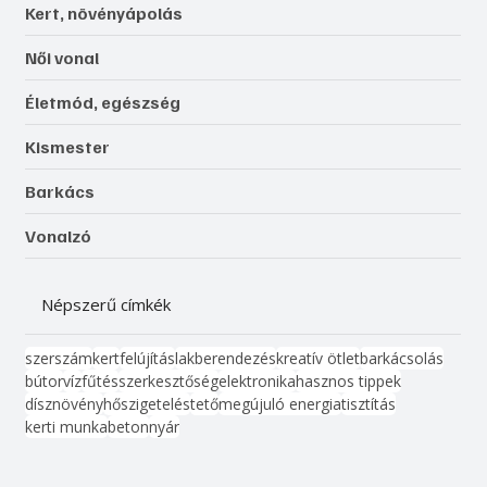
Kert, növényápolás
Női vonal
Életmód, egészség
Kismester
Barkács
Vonalzó
Népszerű címkék
szerszám
kert
felújítás
lakberendezés
kreatív ötlet
barkácsolás
bútor
víz
fűtés
szerkesztőség
elektronika
hasznos tippek
dísznövény
hőszigetelés
tető
megújuló energia
tisztítás
kerti munka
beton
nyár