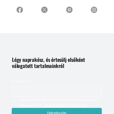
Légy naprakész, és értesülj elsőként
válogatott tartalmainkról
E-mail cím
*
Igen, szeretnék feliratkozni, és elfogadom az 
adatkezelést. 
Adatvédelmi tájékoztató
Feliratkozás