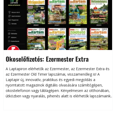
Okoselőfizetés: Ezermester Extra
A Laptapiron elérhetők az Ezermester, az Ezermester Extra és
az Ezermester Old Timer lapszámai, visszamenőleg is! A
Laptapir új, innovatív, praktikus és egyedi megoldás a
L
nyomtatott magazinok digitális olvasására számítógépen,
okostelefonon vagy táblagépen. Kényelmesen az otthonában,
útközben vagy nyaralás, pihenés alatt is elérhetők lapszámaink.
ú
Bárhol, bármikor, akár külföldön élve vagy dolgozva is
B
olvashatók az Ezermester lapszámai. A Laptapir kényelmes
megoldás, mert: – t