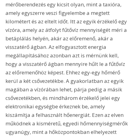
mérőberendezés egy kicsit olyan, mint a taxióra, 
amely egyszerre veszi figyelembe a megtett 
kilométert és az eltelt időt. Itt az egyik érzékelő egy 
vízóra, amely az átfolyt fűtővíz mennyiségét méri a 
betáplálás helyén, akár az előremenő, akár a 
visszatérő ágban. Az elfogyasztott energia 
megállapításához azonban azt is mérnünk kell, 
hogy a visszatérő ágban mennyire hűlt le a fűtővíz 
az előremenőhöz képest. Ehhez egy-egy hőmérő 
kerül a két csővezetékbe. A gyakorlatban az egyik 
magában a vízórában lehet, párja pedig a másik 
csővezetékben, és mindhárom érzékelő jelei egy 
elektronikai egységbe érkeznek be, amely 
kiszámítja a felhasznált hőenergiát. Ezen az elven 
működnek a kisméretű, egyedi hőmennyiségmérők 
ugyanúgy, mint a hőközpontokban elhelyezett 