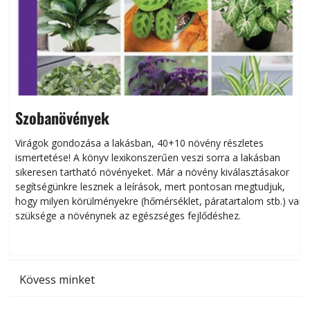
Szobanövények
Virágok gondozása a lakásban, 40+10 növény részletes
ismertetése! A könyv lexikonszerűen veszi sorra a lakásban
s
sikeresen tart­ha­tó növényeket. Már a növény kiválasztásakor
h
segítségünkre lesznek a leírások, mert pontosan megtudjuk,
k
hogy milyen körülményekre (hőmérséklet, páratartalom stb.) van
szüksége a növénynek az egészséges fejlődéshez.
t
Kövess minket