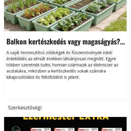
Balkon kertészkedés vagy magaságyás?
Helytakarékos kertészkedés
A saját termesztésű zöldségek és fűszernövények iránti
érdeklődés az elmúlt években látványosan megnőtt. Egyre
többen szeretnék tudni, honnan származik az élelmiszer az
l
asztalukra, miközben a kertészkedés sokak számára
kikapcsolódást és feltöltődést is jelent.
é
d
Szerkesztőségi