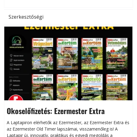
Szerkesztőségi
Okoselőfizetés: Ezermester Extra
A Laptapiron elérhetők az Ezermester, az Ezermester Extra és
az Ezermester Old Timer lapszámai, visszamenőleg is! A
Laptapir új, innovatív, praktikus és egyedi megoldás a
L