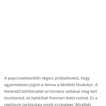
A papírzsebkendőn végezz próbafestést, hogy 
egyenletesen jöjjön a henna a későbbi festéskor. A 
festendő bőrfelületet arctonikos vattával meg kell 
tisztítanod, és habkővel finoman ledörzsölöd. Ez a 
motívum tartóssága miatt szükséges. Mindkét 