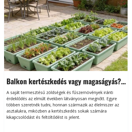
Balkon kertészkedés vagy magaságyás?
Helytakarékos kertészkedés
A saját termesztésű zöldségek és fűszernövények iránti
érdeklődés az elmúlt években látványosan megnőtt. Egyre
többen szeretnék tudni, honnan származik az élelmiszer az
l
asztalukra, miközben a kertészkedés sokak számára
kikapcsolódást és feltöltődést is jelent.
é
d