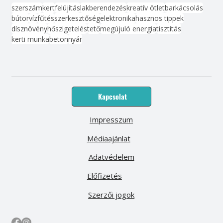
szerszám
kert
felújítás
lakberendezés
kreatív ötlet
barkácsolás
bútor
víz
fűtés
szerkesztőség
elektronika
hasznos tippek
dísznövény
hőszigetelés
tető
megújuló energia
tisztítás
kerti munka
beton
nyár
Kapcsolat
Impresszum
Médiaajánlat
Adatvédelem
Előfizetés
Szerzői jogok