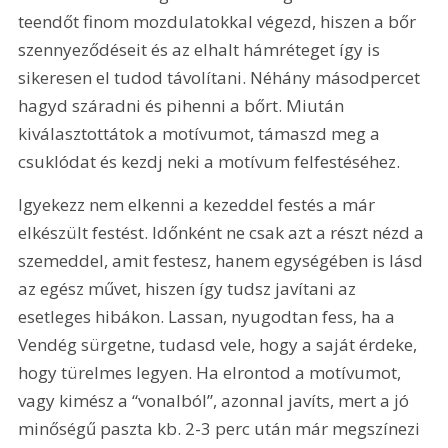
teendőt finom mozdulatokkal végezd, hiszen a bőr 
szennyeződéseit és az elhalt hámréteget így is 
sikeresen el tudod távolítani. Néhány másodpercet 
hagyd száradni és pihenni a bőrt. Miután 
kiválasztottátok a motívumot, támaszd meg a 
csuklódat és kezdj neki a motívum felfestéséhez.
Igyekezz nem elkenni a kezeddel festés a már 
elkészült festést. Időnként ne csak azt a részt nézd a 
szemeddel, amit festesz, hanem egységében is lásd 
az egész művet, hiszen így tudsz javítani az 
esetleges hibákon. Lassan, nyugodtan fess, ha a 
Vendég sürgetne, tudasd vele, hogy a saját érdeke, 
hogy türelmes legyen. Ha elrontod a motívumot, 
vagy kimész a “vonalból”, azonnal javíts, mert a jó 
minőségű paszta kb. 2-3 perc után már megszínezi 