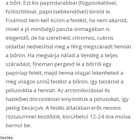
a bőrt. Ezt kis papírdarabbal (fogpiszkálóval, 
fültisztítóval, papírzsebkendővel) töröld le. 
Fixálnod nem kell külön a festést, ha nem akarod, 
mivel a jó minőségű paszta önmagában is 
elegendő, de ha szeretnéd, citromos, cukros 
oldattal nedvesítsd meg a félig megszáradt hennát 
a bőrön. Ha megvárja nálad a Vendég a teljes 
száradást, finoman pergesd le a bőrről egy 
papírlap felett, majd henna olajjal lekenheted a 
még világos színű festést a bőrön, így bezárod a 
pólusokba a hennát. Az arctonikozással és 
habkővel dörzsöléssel kinyitottuk a pólusokat, így 
pedig bezárjuk. A festés általában erős neonos 
rózsaszínnel kezdődik, körülbelül 12-24 óra múlva 
barnul be.
festés