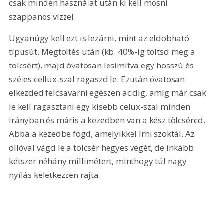
csak minden használat után ki kell mosni 
szappanos vízzel.
Ugyanúgy kell ezt is lezárni, mint az eldobható 
típusút. Megtöltés után (kb. 40%-ig töltsd meg a 
tölcsért), majd óvatosan lesimítva egy hosszú és 
széles cellux-szal ragaszd le. Ezután óvatosan 
elkezded felcsavarni egészen addig, amíg már csak 
le kell ragasztani egy kisebb celux-szal minden 
irányban és máris a kezedben van a kész tölcséred. 
Abba a kezedbe fogd, amelyikkel írni szoktál. Az 
ollóval vágd le a tölcsér hegyes végét, de inkább 
kétszer néhány millimétert, minthogy túl nagy 
nyílás keletkezzen rajta.