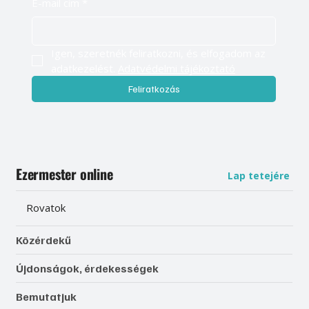
E-mail cím
*
Igen, szeretnék feliratkozni, és elfogadom az 
adatkezelést. 
Adatvédelmi tájékoztató
Feliratkozás
Ezermester online
Lap tetejére
Rovatok
Közérdekű
Újdonságok, érdekességek
Bemutatjuk