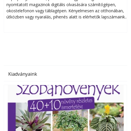
nyomtatott magazinok digitális olvasására számítógépen,
okostelefonon vagy táblagépen. Kényelmesen az otthonában,
útközben vagy nyaralás, pihenés alatt is elérhetők lapszámaink.
ú
Bárhol, bármikor, akár külföldön élve vagy dolgozva is
B
olvashatók az Ezermester lapszámai. A Laptapir kényelmes
megoldás, mert: – t
Kiadványaink