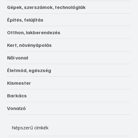
Gépek, szerszámok, technológiák
Építés, felújítás
Otthon, lakberendezés
Kert, növényápolás
Női vonal
Életmód, egészség
Kismester
Barkács
Vonalzó
Népszerű címkék