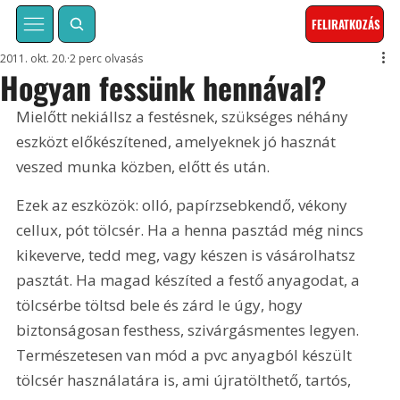
FELIRATKOZÁS
2011. okt. 20.
2 perc olvasás
Hogyan fessünk hennával?
Mielőtt nekiállsz a festésnek, szükséges néhány 
eszközt előkészítened, amelyeknek jó hasznát 
veszed munka közben, előtt és után.
Ezek az eszközök: olló, papírzsebkendő, vékony 
cellux, pót tölcsér. Ha a henna pasztád még nincs 
kikeverve, tedd meg, vagy készen is vásárolhatsz 
pasztát. Ha magad készíted a festő anyagodat, a 
tölcsérbe töltsd bele és zárd le úgy, hogy 
biztonságosan festhess, szivárgásmentes legyen. 
Természetesen van mód a pvc anyagból készült 
tölcsér használatára is, ami újratölthető, tartós, 