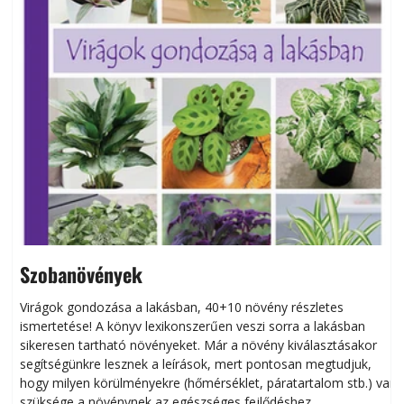
Szobanövények
Virágok gondozása a lakásban, 40+10 növény részletes
ismertetése! A könyv lexikonszerűen veszi sorra a lakásban
s
sikeresen tart­ha­tó növényeket. Már a növény kiválasztásakor
h
segítségünkre lesznek a leírások, mert pontosan megtudjuk,
k
hogy milyen körülményekre (hőmérséklet, páratartalom stb.) van
szüksége a növénynek az egészséges fejlődéshez.