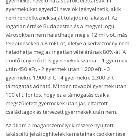
gyermeket nevelő házaspárok, élettársak, ill. 
gyermeküket egyedül nevelők igényelhetik, akik 
nem rendelkeznek saját tulajdonú lakással. Az 
ingatlan értéke Budapesten és a megyei jogú 
városokban nem haladhatja meg a 12 mFt-ot, más 
településeken a 8 mFt-ot, illetve a kedvezmény nem 
haladhatja meg az ingatlan vételárának 80%-át. A 
döntő tényező itt is gyermekek száma. - 1 gyermek 
után 450 eFt, - 2 gyermek után 1.200 eft, - 3 
gyermekre 1.900 eFt, - 4 gyermekre 2.300 eFt 
támogatás adható. Minden további gyermek után 
100 eFt, fontos, hogy ez a támogatás csak a 
megszületett gyermekek után jár, eltartott 
családtagok és tervezett gyermekek után nem.
Az állam a magánszemélyek részére nyújtott 
lakáscélú jelzáloghitelek kamatainak csökkentése 