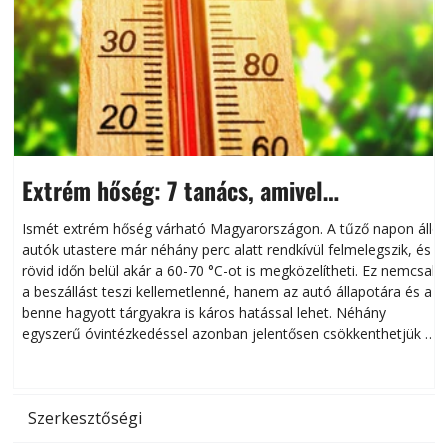
Extrém hőség: 7 tanács, amivel
megóvhatjuk autónkat a nyári károktól
Ismét extrém hőség várható Magyarországon. A tűző napon álló
autók utastere már néhány perc alatt rendkívül felmelegszik, és
rövid időn belül akár a 60-70 °C-ot is megközelítheti. Ez nemcsak
n
a beszállást teszi kellemetlenné, hanem az autó állapotára és a
benne hagyott tárgyakra is káros hatással lehet. Néhány
egyszerű óvintézkedéssel azonban jelentősen csökkenthetjük a
hőség káros hatásait.
l
Szerkesztőségi