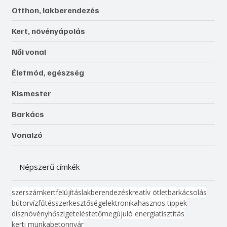
Otthon, lakberendezés
Kert, növényápolás
Női vonal
Életmód, egészség
Kismester
Barkács
Vonalzó
Népszerű címkék
szerszám
kert
felújítás
lakberendezés
kreatív ötlet
barkácsolás
bútor
víz
fűtés
szerkesztőség
elektronika
hasznos tippek
dísznövény
hőszigetelés
tető
megújuló energia
tisztítás
kerti munka
beton
nyár