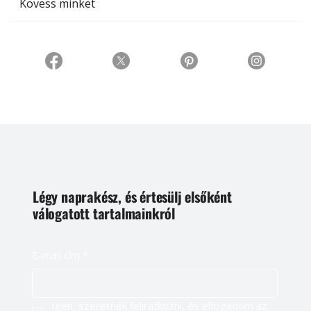
Kövess minket
Légy naprakész, és értesülj elsőként
válogatott tartalmainkról
E-mail cím
*
Igen, szeretnék feliratkozni, és elfogadom az 