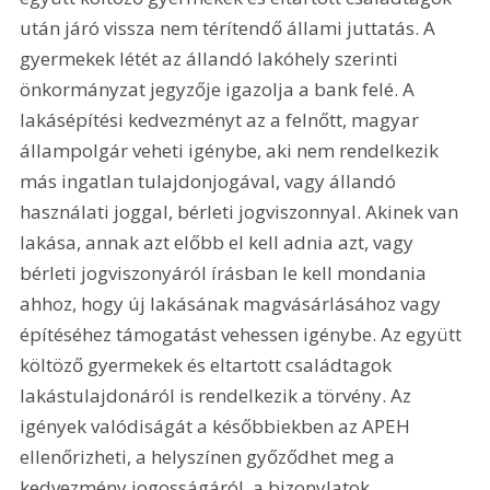
után járó vissza nem térítendő állami juttatás. A 
gyermekek létét az állandó lakóhely szerinti 
önkormányzat jegyzője igazolja a bank felé. A 
lakásépítési kedvezményt az a felnőtt, magyar 
állampolgár veheti igénybe, aki nem rendelkezik 
más ingatlan tulajdonjogával, vagy állandó 
használati joggal, bérleti jogviszonnyal. Akinek van 
lakása, annak azt előbb el kell adnia azt, vagy 
bérleti jogviszonyáról írásban le kell mondania 
ahhoz, hogy új lakásának magvásárlásához vagy 
építéséhez támogatást vehessen igénybe. Az együtt 
költöző gyermekek és eltartott családtagok 
lakástulajdonáról is rendelkezik a törvény. Az 
igények valódiságát a későbbiekben az APEH 
ellenőrizheti, a helyszínen győződhet meg a 
kedvezmény jogosságáról, a bizonylatok 