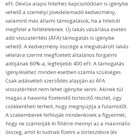
eFt. Deviza alapú hitelhez kapcsolódóan is igénybe 
vehető a személyi jövedelemadó kedvezmény, 
valamint más állami támogatások, ha a hitelcél 
megfelel a feltételeknek. Új lakás vásárlása esetén 
adó visszatérítési (ÁFA) támogatás is igénybe 
vehető. A kedvezmény összege a megvásárolt lakás 
vételára szerint megfizetett általános forgalmi 
adójának 60%-a, legfeljebb 400 eFt. A támogatás 
igényléséhez minden esetben számla szükséges. 
Csak adásvételi szerződés alapján az ÁFA 
visszatérítést nem lehet igénybe venni. Akinek túl 
magas a havonta fizetendő törlesztő részlet, úgy 
csökkentheti terheit, hogy megnyújtja a futamidőt. 
A szakemberek felhívják mindenkinek a figyelmét, 
hogy ne számolják ki fillérre mennyi az a maximális 
összeg, amit ki tudnak fizetni a törlesztésre (és 