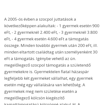
A 2005-ös évben a szocpol juttatások a 
következőképpen alakultak: - 1 gyermek esetén 900 
eFt, - 2 gyermeknél 2.400 eFt, - 3 gyermeknél 3.800 
eFt, - 4 gyermek esetén 4.600 eFt a támogatás 
összege. Minden további gyermek után 200 eFt, ill. 
minden eltartott családtag után személyenként 30 
eFt a támogatás. Igénybe vehető az ún. 
megelőlegező szocpol támogatás a születendő 
gyermekekre is. Gyermektelen fiatal házaspár 
legfeljebb két gyermeket vállalhat, egy gyermek 
esetén még egy vállalására van lehetőség. A 
gyermekek meg nem születése esetén a 
megelőlegező kölcsön kiegészítő 
kamattámogatású kölcsönné alakul át. A 