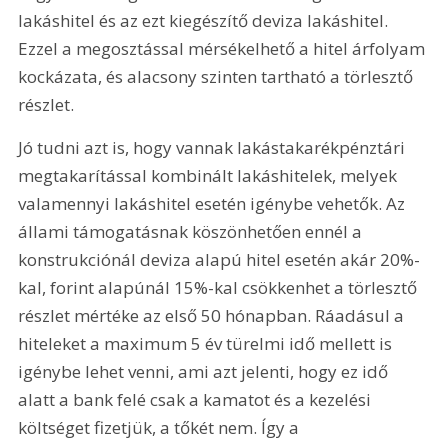
lakáshitel és az ezt kiegészítő deviza lakáshitel. 
Ezzel a megosztással mérsékelhető a hitel árfolyam 
kockázata, és alacsony szinten tartható a törlesztő 
részlet.
Jó tudni azt is, hogy vannak lakástakarékpénztári 
megtakarítással kombinált lakáshitelek, melyek 
valamennyi lakáshitel esetén igénybe vehetők. Az 
állami támogatásnak köszönhetően ennél a 
konstrukciónál deviza alapú hitel esetén akár 20%-
kal, forint alapúnál 15%-kal csökkenhet a törlesztő 
részlet mértéke az első 50 hónapban. Ráadásul a 
hiteleket a maximum 5 év türelmi idő mellett is 
igénybe lehet venni, ami azt jelenti, hogy ez idő 
alatt a bank felé csak a kamatot és a kezelési 
költséget fizetjük, a tőkét nem. Így a 