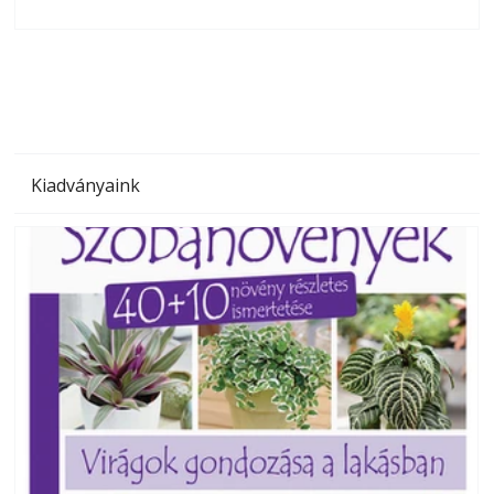
olvashatók az Ezermester lapszámai. A Laptapir kényelmes
megoldás, mert: – t
Kiadványaink