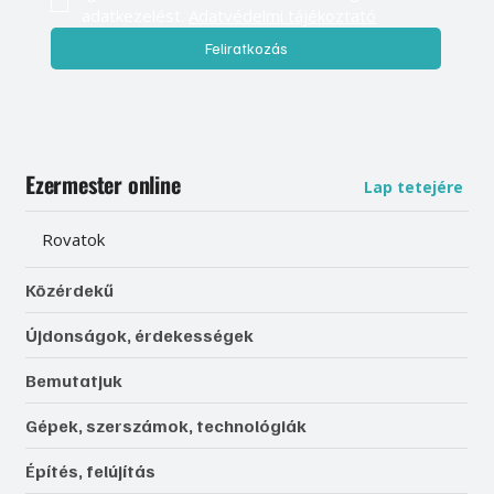
adatkezelést. 
Adatvédelmi tájékoztató
Feliratkozás
Ezermester online
Lap tetejére
Rovatok
Közérdekű
Újdonságok, érdekességek
Bemutatjuk
Gépek, szerszámok, technológiák
Építés, felújítás