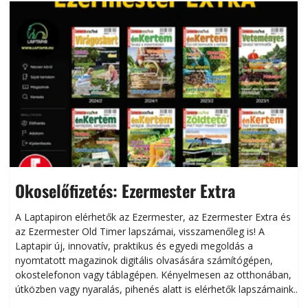
Okoselőfizetés: Ezermester Extra
A Laptapiron elérhetők az Ezermester, az Ezermester Extra és
az Ezermester Old Timer lapszámai, visszamenőleg is! A
Laptapir új, innovatív, praktikus és egyedi megoldás a
L
nyomtatott magazinok digitális olvasására számítógépen,
okostelefonon vagy táblagépen. Kényelmesen az otthonában,
útközben vagy nyaralás, pihenés alatt is elérhetők lapszámaink.
ú
Bárhol, bármikor, akár külföldön élve vagy dolgozva is
B