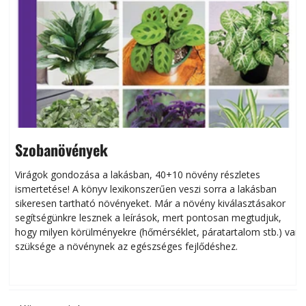
Szobanövények
Virágok gondozása a lakásban, 40+10 növény részletes
ismertetése! A könyv lexikonszerűen veszi sorra a lakásban
s
sikeresen tart­ha­tó növényeket. Már a növény kiválasztásakor
h
segítségünkre lesznek a leírások, mert pontosan megtudjuk,
k
hogy milyen körülményekre (hőmérséklet, páratartalom stb.) van
szüksége a növénynek az egészséges fejlődéshez.
t