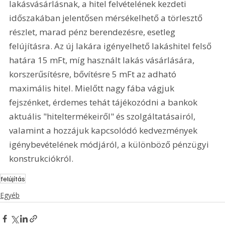
lakásvásárlásnak, a hitel felvételének kezdeti 
időszakában jelentősen mérsékelhető a törlesztő 
részlet, marad pénz berendezésre, esetleg 
felújításra. Az új lakára igényelhető lakáshitel felső 
határa 15 mFt, míg használt lakás vásárlására, 
korszerűsítésre, bővítésre 5 mFt az adható 
maximális hitel. Mielőtt nagy fába vágjuk 
fejszénket, érdemes tehát tájékozódni a bankok 
aktuális "hiteltermékeiről" és szolgáltatásairól, 
valamint a hozzájuk kapcsolódó kedvezmények 
igénybevételének módjáról, a különböző pénzügyi 
konstrukciókról. 
felújítás
Egyéb