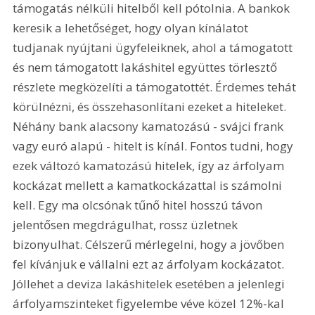
támogatás nélküli hitelből kell pótolnia. A bankok 
keresik a lehetőséget, hogy olyan kínálatot 
tudjanak nyújtani ügyfeleiknek, ahol a támogatott 
és nem támogatott lakáshitel együttes törlesztő 
részlete megközelíti a támogatottét. Érdemes tehát 
körülnézni, és összehasonlítani ezeket a hiteleket. 
Néhány bank alacsony kamatozású - svájci frank 
vagy euró alapú - hitelt is kínál. Fontos tudni, hogy 
ezek változó kamatozású hitelek, így az árfolyam 
kockázat mellett a kamatkockázattal is számolni 
kell. Egy ma olcsónak tűnő hitel hosszú távon 
jelentősen megdrágulhat, rossz üzletnek 
bizonyulhat. Célszerű mérlegelni, hogy a jövőben 
fel kívánjuk e vállalni ezt az árfolyam kockázatot. 
Jóllehet a deviza lakáshitelek esetében a jelenlegi 
árfolyamszinteket figyelembe véve közel 12%-kal 