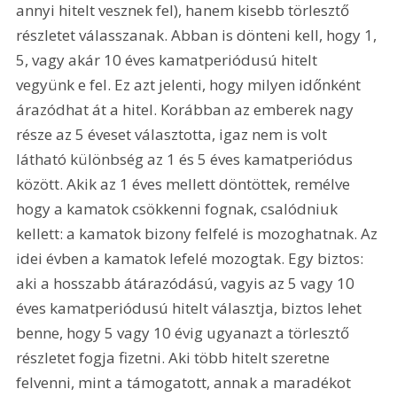
annyi hitelt vesznek fel), hanem kisebb törlesztő 
részletet válasszanak. Abban is dönteni kell, hogy 1, 
5, vagy akár 10 éves kamatperiódusú hitelt 
vegyünk e fel. Ez azt jelenti, hogy milyen időnként 
árazódhat át a hitel. Korábban az emberek nagy 
része az 5 éveset választotta, igaz nem is volt 
látható különbség az 1 és 5 éves kamatperiódus 
között. Akik az 1 éves mellett döntöttek, remélve 
hogy a kamatok csökkenni fognak, csalódniuk 
kellett: a kamatok bizony felfelé is mozoghatnak. Az 
idei évben a kamatok lefelé mozogtak. Egy biztos: 
aki a hosszabb átárazódású, vagyis az 5 vagy 10 
éves kamatperiódusú hitelt választja, biztos lehet 
benne, hogy 5 vagy 10 évig ugyanazt a törlesztő 
részletet fogja fizetni. Aki több hitelt szeretne 
felvenni, mint a támogatott, annak a maradékot 