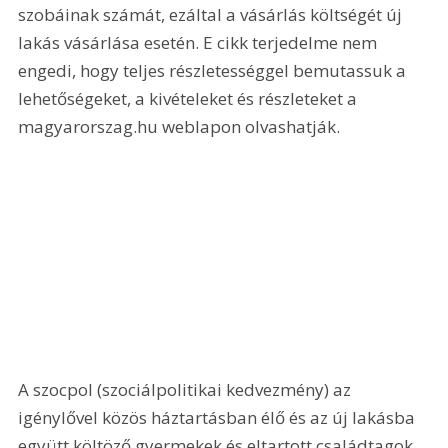
szobáinak számát, ezáltal a vásárlás költségét új 
lakás vásárlása esetén. E cikk terjedelme nem 
engedi, hogy teljes részletességgel bemutassuk a 
lehetőségeket, a kivételeket és részleteket a 
magyarorszag.hu weblapon olvashatják. 
A szocpol (szociálpolitikai kedvezmény) az 
igénylővel közös háztartásban élő és az új lakásba 
együtt költöző gyermekek és eltartott családtagok 