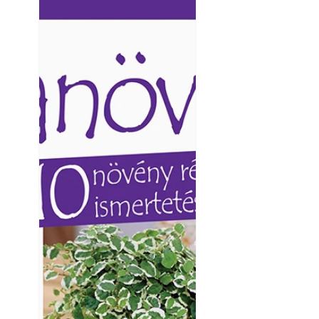
Ezermester lapszámai. A
Ezermester lapszámai
Laptapir kényelmes megoldás,
Laptapir kényelmes 
mert: – t
mert: – t