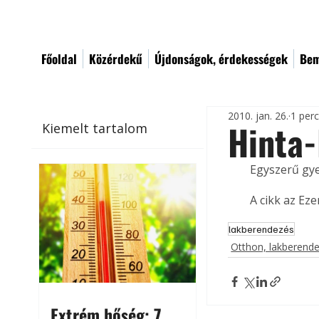
Főoldal
Közérdekű
Újdonságok, érdekességek
Bem
2010. jan. 26.
1 per
Hinta-
Kiemelt tartalom
Egyszerű gye
A cikk az Ez
lakberendezés
Otthon, lakberend
Extrém hőség: 7