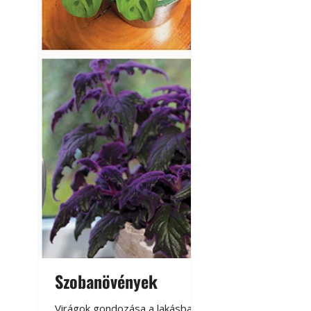
Szobanövények
Virágoskert: k
teraszon, laká
Virágok gondozása a lakásban,