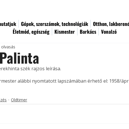
utatjuk
Gépek, szerszámok, technológiák
Otthon, lakberen
Életmód, egészség
Kismester
Barkács
Vonalzó
c olvasás
Palinta
rekhinta szék rajzos leírása.
ermester alábbi nyomtatott lapszámában érhető el: 1958/ápril
ezés
Oldtimer