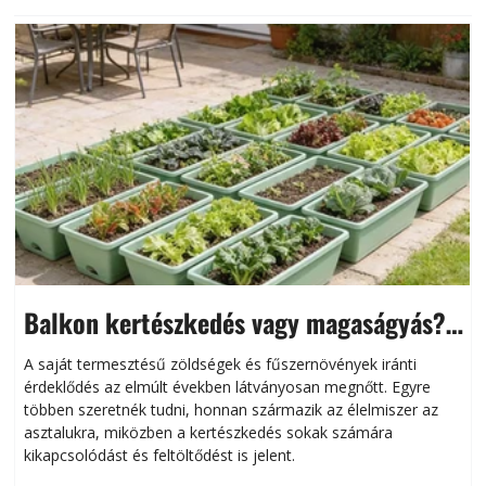
Balkon kertészkedés vagy magaságyás?
Helytakarékos kertészkedés
A saját termesztésű zöldségek és fűszernövények iránti
érdeklődés az elmúlt években látványosan megnőtt. Egyre
többen szeretnék tudni, honnan származik az élelmiszer az
l
asztalukra, miközben a kertészkedés sokak számára
kikapcsolódást és feltöltődést is jelent.
é