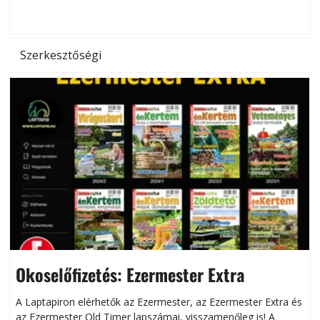
d
Szerkesztőségi
Okoselőfizetés: Ezermester Extra
A Laptapiron elérhetők az Ezermester, az Ezermester Extra és
az Ezermester Old Timer lapszámai, visszamenőleg is! A