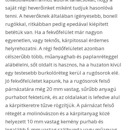
saját régi heverőinket miként tudjuk hasonlóvá 
tenni. A heverőknek általában igényesebb, bonell 
rugókkal, ritkábban pedig epedával kiépített 
betétük van. Ha a fekvőfelület már nagyon 
egyenetlen, vagy teknős, kárpitossal érdemes 
helyrehozatni. A régi fedőfelületet azonban 
célszerűbb több, műanyaghab és paplanréteggel 
alábélelni, sőt oldalt is hasznos, ha a huzaton kívül 
egy testesebb burkolóréteg kerül a rugósorok elé. 
Jó fekvőfelületet kapunk, ha a rugósorok felső 
párnázatára még 20 mm vastag, sűrűbb anyagú 
purhabot fektetünk, és az oldalakat is lefedve alul 
a kárpitkeretre tűzve rögzítjük. A párnázat felső 
rétegét a molinóvászon és a kárpitanyag közé 
helyezett 10 mm vastag kemény purhab és 
legalább 5 mm vastag szálbunda vagy műanyag 