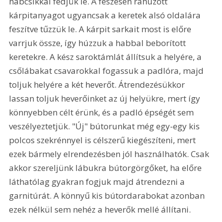
habcsíkkal fedjük le. A feszesen ráhúzott 
kárpitanyagot ugyancsak a keretek alsó oldalára 
feszítve tűzzük le. A kárpit sarkait most is előre 
varrjuk össze, így húzzuk a habbal beborított 
keretekre. A kész saroktámlát állítsuk a helyére, a 
csőlábakat csavarokkal fogassuk a padlóra, majd 
toljuk helyére a két heverőt. Átrendezésükkor 
lassan toljuk heverőinket az új helyükre, mert így 
könnyebben célt érünk, és a padló épségét sem 
veszélyeztetjük. "Új" bútorunkat még egy-egy kis 
polcos szekrénnyel is célszerű kiegészíteni, mert 
ezek bármely elrendezésben jól használhatók. Csak 
akkor szereljünk lábukra bútorgörgőket, ha előre 
láthatólag gyakran fogjuk majd átrendezni a 
garnitúrát. A könnyű kis bútordarabokat azonban 
ezek nélkül sem nehéz a heverők mellé állítani.