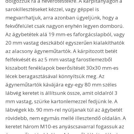
dolgozzuk rá a heverőtestekre. A kárpitanyagon a 
sarokillesztéseket kézzel, vagy géppel is 
megvarrhatjuk, arra azonban ügyeljünk, hogy a 
fekvőfelület csak nagyon enyhén legyen domború. 
Az ágybetétek alá 19 mm-es faforgácslapból, vagy 
20 mm vastag deszkából egyszerűen kialakíthatók 
az alacsony ágyneműtartók. A kárpitozott betét 
felfekvését és az 5 mm vastag farostlemezből 
kiszabott fenéklapok beerősítését 30x30 mm-es 
lécek beragasztásával könnyítsük meg. Az 
ágyneműtartók kávájára egy-egy 80 mm széles 
lábvég keretet is állítsunk össze, amit oldalról 3 
mm vastag, szürke kartonlemezzel fedjünk le. A 
lábvégek kb. 90 mm-rel nyúljanak túl az ágybetét 
rövidebb, nem egymás mellé illesztendő oldalán. A 
keretet három M10-es anyáscsavarral fogassuk az 