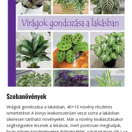
Szobanövények
Virágok gondozása a lakásban, 40+10 növény részletes
ismertetése! A könyv lexikonszerűen veszi sorra a lakásban
s
sikeresen tart­ha­tó növényeket. Már a növény kiválasztásakor
h
segítségünkre lesznek a leírások, mert pontosan megtudjuk,
k
hogy milyen körülményekre (hőmérséklet, páratartalom stb.) van