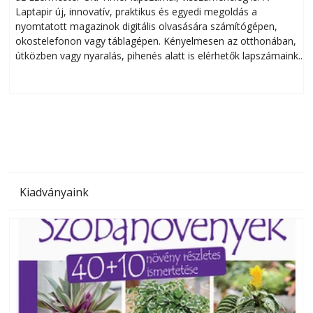
Laptapir új, innovatív, praktikus és egyedi megoldás a
L
nyomtatott magazinok digitális olvasására számítógépen,
okostelefonon vagy táblagépen. Kényelmesen az otthonában,
útközben vagy nyaralás, pihenés alatt is elérhetők lapszámaink.
ú
Bárhol, bármikor, akár külföldön élve vagy dolgozva is
B
olvashatók az Ezermester lapszámai. A Laptapir kényelmes
megoldás, mert: – t
Kiadványaink