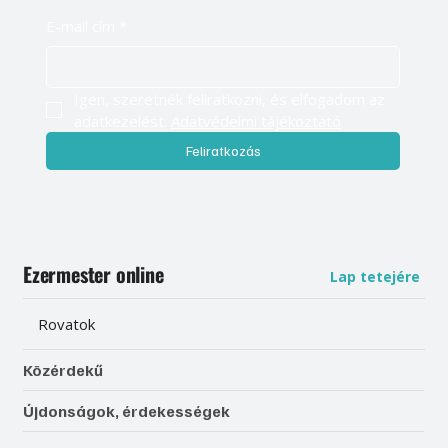
E-mail cím
*
Igen, szeretnék feliratkozni, és elfogadom az 
adatkezelést. 
Adatvédelmi tájékoztató
Feliratkozás
Ezermester online
Lap tetejére
Rovatok
Közérdekű
Újdonságok, érdekességek