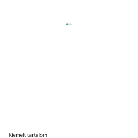
Gyerekszoba az új tanévhez
Kiemelt tartalom