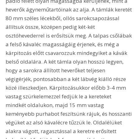
padló felett olyan magasságba kerüljenek, mint a 
heverők ágyneműtartóinak az alja. A támlák keretét 
80 mm széles lécekből, ollós sarokcsapozással 
állítsuk össze, középen pedig két-két 
osztóhevederrel is erősítsük meg. A talpas csőlábak 
a felső kávaléc magasságáig érjenek, és még a 
kárpitozás előtt csavarozzuk mindegyiket a kávák 
belső oldalára. A két támla olyan hosszú legyen, 
hogy a sarokra állított heverőket teljesen 
végigérjék, pontosabban a két lábvég kiálló része 
közé illeszkedjen. Kárpitozásukkor előbb 3-4 mm 
vastag szürkelemezzel fedjük le a kereteket 
mindkét oldalukon, majd 15 mm vastag 
keményebb purhabot feszítsünk rájuk, és hosszanti 
végüket az alsó kávalécre tűzzük le. Oldalélüket 
alakra vágott, ragasztással a keretre erősített 