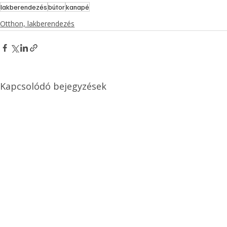
lakberendezés
bútor
kanapé
Otthon, lakberendezés
Kapcsolódó bejegyzések