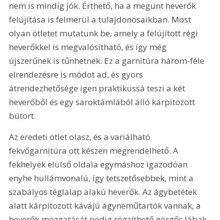
nem is mindig jók. Érthető, ha a megunt heverők 
felújítása is felmerül a tulajdonosaikban. Most 
olyan ötletet mutatunk be, amely a felújított régi 
heverőkkel is megvalósítható, és így még 
újszerűnek is tűnhetnek. Ez a garnitúra három-féle 
elrendezésre is módot ad, és gyors 
átrendezhetősége igen praktikussá teszi a két 
heverőből és egy saroktámlából álló kárpitozott 
bútort.
Az eredeti ötlet olasz, és a variálható 
fekvőgarnitúra ott készen megrendelhető. A 
fekhelyek elülső oldala egymáshoz igazodóan 
enyhe hullámvonalú, így tetszetősebbek, mint a 
szabályos téglalap alakú heverők. Az ágybetétek 
alatt kárpitozott kávájú ágyneműtartók vannak, a 
heverők mozgatását pedig rögzíthető görgős lábak 