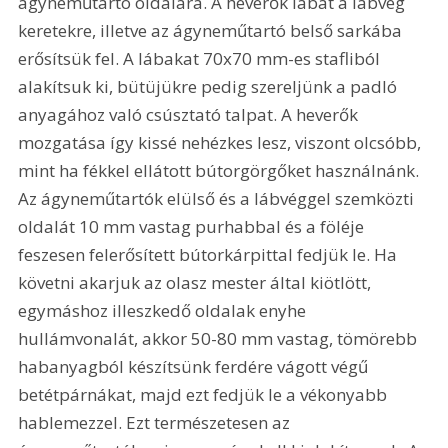
ágyneműtartó oldalára. A heverők lábát a lábvég 
keretekre, illetve az ágyneműtartó belső sarkába 
erősítsük fel. A lábakat 70x70 mm-es stafliból 
alakítsuk ki, bütüjükre pedig szereljünk a padló 
anyagához való csúsztató talpat. A heverők 
mozgatása így kissé nehézkes lesz, viszont olcsóbb, 
mint ha fékkel ellátott bútorgörgőket használnánk. 
Az ágyneműtartók elülső és a lábvéggel szemközti 
oldalát 10 mm vastag purhabbal és a föléje 
feszesen felerősített bútorkárpittal fedjük le. Ha 
követni akarjuk az olasz mester által kiötlött, 
egymáshoz illeszkedő oldalak enyhe 
hullámvonalát, akkor 50-80 mm vastag, tömörebb 
habanyagból készítsünk ferdére vágott végű 
betétpárnákat, majd ezt fedjük le a vékonyabb 
hablemezzel. Ezt természetesen az 