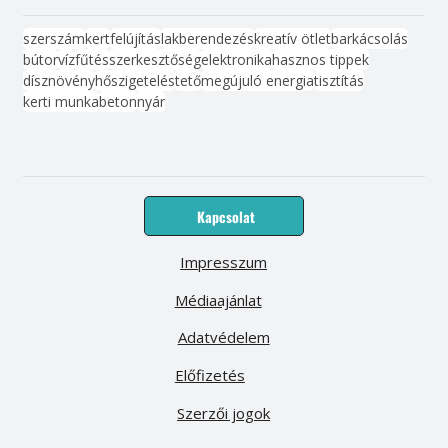
szerszám
kert
felújítás
lakberendezés
kreatív ötlet
barkácsolás
bútor
víz
fűtés
szerkesztőség
elektronika
hasznos tippek
dísznövény
hőszigetelés
tető
megújuló energia
tisztítás
kerti munka
beton
nyár
Kapcsolat
Impresszum
Médiaajánlat
Adatvédelem
Előfizetés
Szerzői jogok