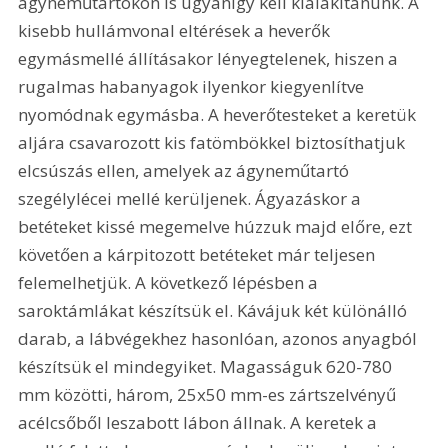
ágyneműtartókon is ugyanígy kell kialakítanunk. A 
kisebb hullámvonal eltérések a heverők 
egymásmellé állításakor lényegtelenek, hiszen a 
rugalmas habanyagok ilyenkor kiegyenlítve 
nyomódnak egymásba. A heverőtesteket a keretük 
aljára csavarozott kis fatömbökkel biztosíthatjuk 
elcsúszás ellen, amelyek az ágyneműtartó 
szegélylécei mellé kerüljenek. Ágyazáskor a 
betéteket kissé megemelve húzzuk majd előre, ezt 
követően a kárpitozott betéteket már teljesen 
felemelhetjük. A következő lépésben a 
saroktámlákat készítsük el. Kávájuk két különálló 
darab, a lábvégekhez hasonlóan, azonos anyagból 
készítsük el mindegyiket. Magasságuk 620-780 
mm közötti, három, 25x50 mm-es zártszelvényű 
acélcsőből leszabott lábon állnak. A keretek a 