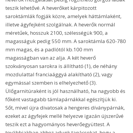
teszik lehetővé. A heverőket kárpitozott 
saroktámlák fogják közre, amelyek háttámlaként, 
illetve ágyfejként szolgálnak. A heverők normál 
méretűek, hosszuk 2100, szélességük 900, a 
magasságuk pedig 550 mm. A saroktámla 620-780 
mm magas, és a padlótól kb.100 mm 
magasságban van az alja. A két heverő 
szokványosan sarokra is állítható (1), de néhány 
mozdulattal franciaággyá alakítható (2), vagy 
egymással szemben is elhelyezhető (3). 
Ülőgarnitúraként is jól használható, ha nagyobb és 
főként vastagabb támlapárnákkal egészítjük ki. 
Sőt, mivel újra divatosak a hengeres díványpárnák, 
ezeket az ágyfejek mellé helyezve igazán újszerűvé 
teszik ezt a hagyományos heverőegyüttest. A 
továbbiakban ahhoz adunk tanácsokat, hogy a 