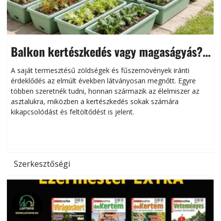
Balkon kertészkedés vagy magaságyás?
Helytakarékos kertészkedés
A saját termesztésű zöldségek és fűszernövények iránti
érdeklődés az elmúlt években látványosan megnőtt. Egyre
többen szeretnék tudni, honnan származik az élelmiszer az
l
asztalukra, miközben a kertészkedés sokak számára
kikapcsolódást és feltöltődést is jelent.
é
d
Szerkesztőségi