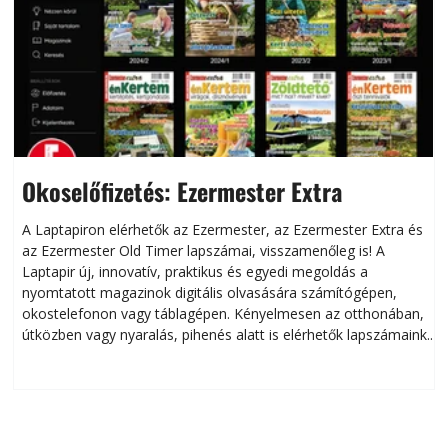
Okoselőfizetés: Ezermester Extra
A Laptapiron elérhetők az Ezermester, az Ezermester Extra és
az Ezermester Old Timer lapszámai, visszamenőleg is! A
Laptapir új, innovatív, praktikus és egyedi megoldás a
L
nyomtatott magazinok digitális olvasására számítógépen,
okostelefonon vagy táblagépen. Kényelmesen az otthonában,
útközben vagy nyaralás, pihenés alatt is elérhetők lapszámaink.
ú
Bárhol, bármikor, akár külföldön élve vagy dolgozva is
B
olvashatók az Ezermester lapszámai. A Laptapir kényelmes
megoldás, mert: – t