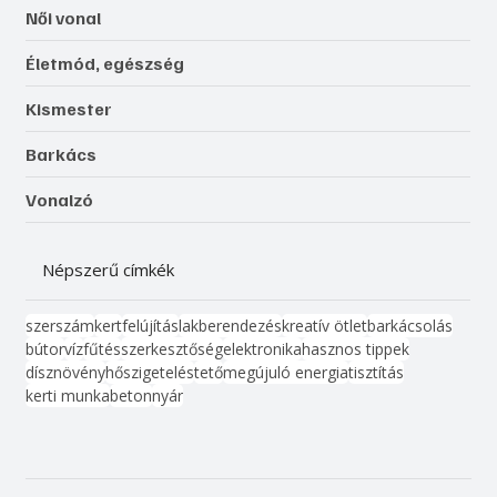
Női vonal
Életmód, egészség
Kismester
Barkács
Vonalzó
Népszerű címkék
szerszám
kert
felújítás
lakberendezés
kreatív ötlet
barkácsolás
bútor
víz
fűtés
szerkesztőség
elektronika
hasznos tippek
dísznövény
hőszigetelés
tető
megújuló energia
tisztítás
kerti munka
beton
nyár