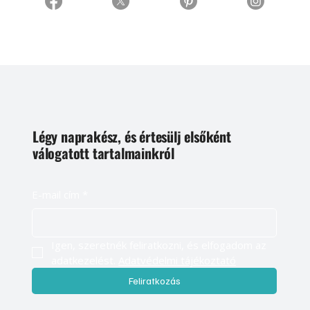
Légy naprakész, és értesülj elsőként
válogatott tartalmainkról
E-mail cím
*
Igen, szeretnék feliratkozni, és elfogadom az 
adatkezelést. 
Adatvédelmi tájékoztató
Feliratkozás