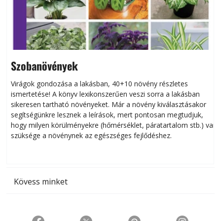
Szobanövények
Virágok gondozása a lakásban, 40+10 növény részletes
ismertetése! A könyv lexikonszerűen veszi sorra a lakásban
s
sikeresen tart­ha­tó növényeket. Már a növény kiválasztásakor
h
segítségünkre lesznek a leírások, mert pontosan megtudjuk,
k
hogy milyen körülményekre (hőmérséklet, páratartalom stb.) van
szüksége a növénynek az egészséges fejlődéshez.
t
Kövess minket