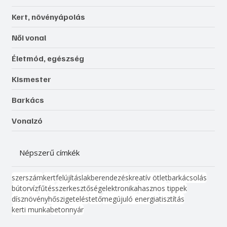
Kert, növényápolás
Női vonal
Életmód, egészség
Kismester
Barkács
Vonalzó
Népszerű címkék
szerszám
kert
felújítás
lakberendezés
kreatív ötlet
barkácsolás
bútor
víz
fűtés
szerkesztőség
elektronika
hasznos tippek
dísznövény
hőszigetelés
tető
megújuló energia
tisztítás
kerti munka
beton
nyár