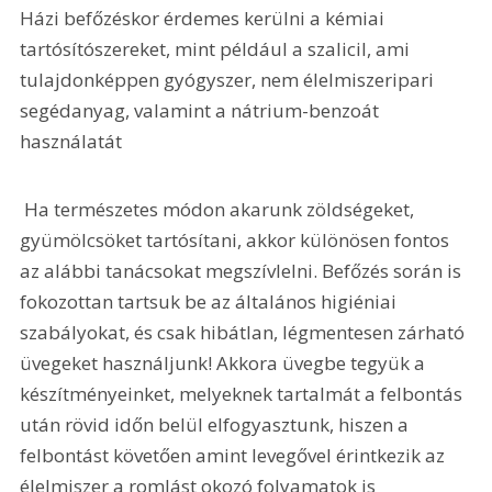
Házi befőzéskor érdemes kerülni a kémiai 
tartósítószereket, mint például a szalicil, ami 
tulajdonképpen gyógyszer, nem élelmiszeripari 
segédanyag, valamint a nátrium-benzoát 
használatát
 Ha természetes módon akarunk zöldségeket, 
gyümölcsöket tartósítani, akkor különösen fontos 
az alábbi tanácsokat megszívlelni. Befőzés során is 
fokozottan tartsuk be az általános higiéniai 
szabályokat, és csak hibátlan, légmentesen zárható 
üvegeket használjunk! Akkora üvegbe tegyük a 
készítményeinket, melyeknek tartalmát a felbontás 
után rövid időn belül elfogyasztunk, hiszen a 
felbontást követően amint levegővel érintkezik az 
élelmiszer a romlást okozó folyamatok is 