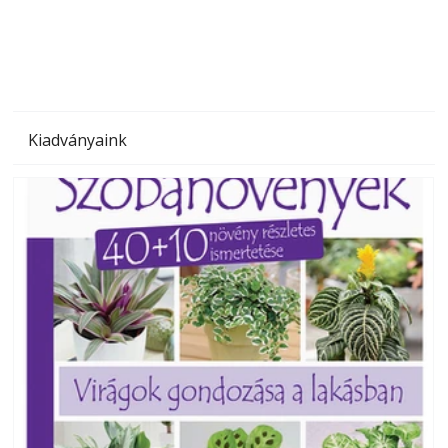
megoldás, mert: – t
Kiadványaink