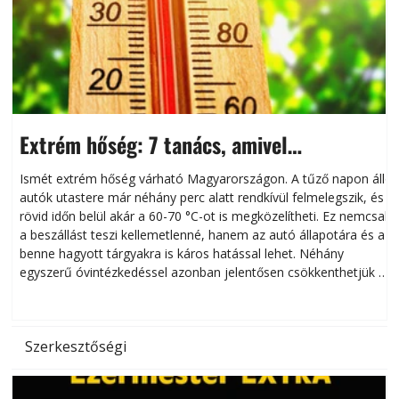
Extrém hőség: 7 tanács, amivel
megóvhatjuk autónkat a nyári károktól
Ismét extrém hőség várható Magyarországon. A tűző napon álló
autók utastere már néhány perc alatt rendkívül felmelegszik, és
rövid időn belül akár a 60-70 °C-ot is megközelítheti. Ez nemcsak
n
a beszállást teszi kellemetlenné, hanem az autó állapotára és a
benne hagyott tárgyakra is káros hatással lehet. Néhány
egyszerű óvintézkedéssel azonban jelentősen csökkenthetjük a
hőség káros hatásait.
l
Szerkesztőségi