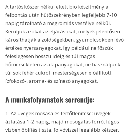
A tartósítószer nélkül eltett bio készítmény a 
felbontás után hűtőszekrényben legfeljebb 7-10 
napig tárolható a megromlás veszélye nélkül. 
Kerüljük azokat az eljárásokat, melyek jelentősen 
károsíthatják a zöldségekben, gyümölcsökben lévő 
értékes nyersanyagokat. Így például ne főzzük 
feleslegesen hosszú ideig és túl magas 
hőmérsékleten az alapanyagokat, ne használjunk 
túl sok fehér cukrot, mesterségesen előállított 
ízfokozó-, aroma- és színező anyagokat. 
A munkafolyamatok sorrendje: 
1. Az üvegek mosása és fertőtlenítése: üvegek 
áztatása 1-2 napig, majd mosogatás forró, lúgos 
vízben öblítés tiszta, folyóvízzel legalább kétszer, 