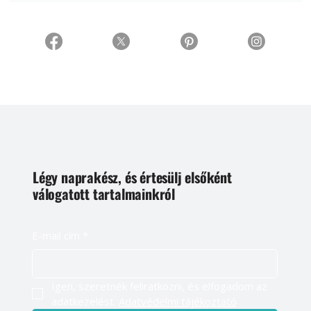
Légy naprakész, és értesülj elsőként
válogatott tartalmainkról
E-mail cím
*
Igen, szeretnék feliratkozni, és elfogadom az 
adatkezelést. 
Adatvédelmi tájékoztató