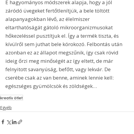
E hagyományos módszerek alapja, hogy a jól 
záródó üvegeket fertőtlenítjük, a bele töltött 
alapanyagokban lévő, az élelmiszer 
eltarthatóságát gátoló mikroorganizmusokat 
hőkezeléssel pusztítjuk el. Így a termék tiszta, és 
kívülről sem juthat bele kórokozó. Felbontás után 
azonban ez az állapot megszűnik, így csak rövid 
ideig őrzi meg minőségét az így eltett, de már 
felnyitott savanyúság, befőtt, vagy lekvár. De 
cserébe csak az van benne, aminek lennie kell: 
egészséges gyümölcsök és zöldségek…
kreatív ötlet
Egyéb