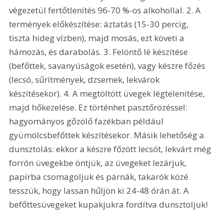
végezetül fertőtlenítés 96-70 %-os alkohollal. 2. A 
termények előkészítése: áztatás (15-30 percig, 
tiszta hideg vízben), majd mosás, ezt követi a 
hámozás, és darabolás. 3. Felöntő lé készítése 
(befőttek, savanyúságok esetén), vagy készre főzés 
(lecsó, sűrítmények, dzsemek, lekvárok 
készítésekor). 4. A megtöltött üvegek légtelenítése, 
majd hőkezelése. Ez történhet pasztőrözéssel: 
hagyományos gőzölő fazékban például 
gyümölcsbefőttek készítésekor. Másik lehetőség a 
dunsztolás: ekkor a készre főzött lecsót, lekvárt még 
forrón üvegekbe öntjük, az üvegeket lezárjuk, 
papírba csomagoljuk és párnák, takarók közé 
tesszük, hogy lassan hűljön ki 24-48 órán át. A 
befőttesüvegeket kupakjukra fordítva dunsztoljuk! 