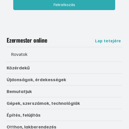
Feliratkozás
Ezermester online
Lap tetejére
Rovatok
Közérdekű
Újdonságok, érdekességek
Bemutatjuk
Gépek, szerszámok, technológiák
Építés, felújítás
Otthon, lakberendezés