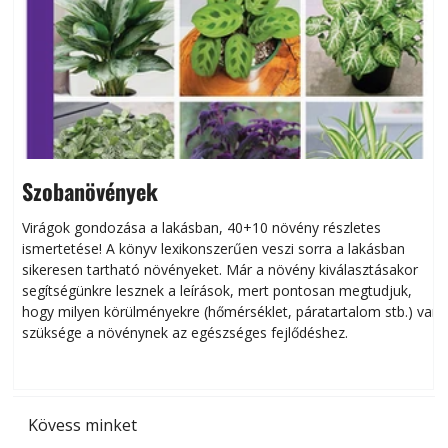
Szobanövények
Virágok gondozása a lakásban, 40+10 növény részletes
ismertetése! A könyv lexikonszerűen veszi sorra a lakásban
s
sikeresen tart­ha­tó növényeket. Már a növény kiválasztásakor
h
segítségünkre lesznek a leírások, mert pontosan megtudjuk,
k
hogy milyen körülményekre (hőmérséklet, páratartalom stb.) van
szüksége a növénynek az egészséges fejlődéshez.
t
Kövess minket