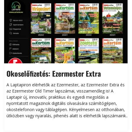
Okoselőfizetés: Ezermester Extra
A Laptapiron elérhetők az Ezermester, az Ezermester Extra és
az Ezermester Old Timer lapszámai, visszamenőleg is! A
Laptapir új, innovatív, praktikus és egyedi megoldás a
L
nyomtatott magazinok digitális olvasására számítógépen,
okostelefonon vagy táblagépen. Kényelmesen az otthonában,
útközben vagy nyaralás, pihenés alatt is elérhetők lapszámaink.
ú
Bárhol, bármikor, akár külföldön élve vagy dolgozva is
B
olvashatók az Ezermester lapszámai. A Laptapir kényelmes