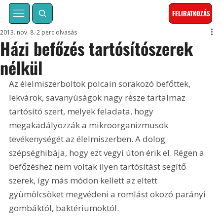
FELIRATKOZÁS
2013. nov. 8.
2 perc olvasás
Házi befőzés tartósítószerek
nélkül
Az élelmiszerboltok polcain sorakozó befőttek, 
lekvárok, savanyúságok nagy része tartalmaz 
tartósító szert, melyek feladata, hogy 
megakadályozzák a mikroorganizmusok 
tevékenységét az élelmiszerben. A dolog 
szépséghibája, hogy ezt vegyi úton érik el. Régen a 
befőzéshez nem voltak ilyen tartósítást segítő 
szerek, így más módon kellett az eltett 
gyümölcsöket megvédeni a romlást okozó parányi 
gombáktól, baktériumoktól.