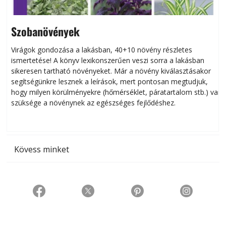
Szobanövények
Virágok gondozása a lakásban, 40+10 növény részletes
ismertetése! A könyv lexikonszerűen veszi sorra a lakásban
s
sikeresen tart­ha­tó növényeket. Már a növény kiválasztásakor
h
segítségünkre lesznek a leírások, mert pontosan megtudjuk,
k
hogy milyen körülményekre (hőmérséklet, páratartalom stb.) van
szüksége a növénynek az egészséges fejlődéshez.
t
Kövess minket