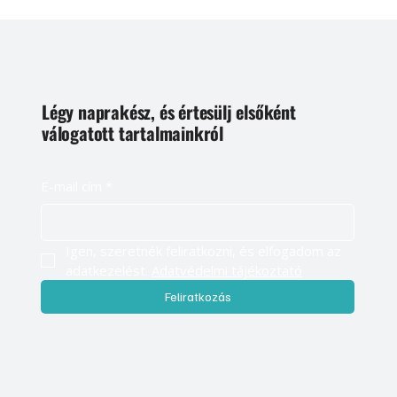
Légy naprakész, és értesülj elsőként
válogatott tartalmainkról
E-mail cím
*
Igen, szeretnék feliratkozni, és elfogadom az 
adatkezelést. 
Adatvédelmi tájékoztató
Feliratkozás