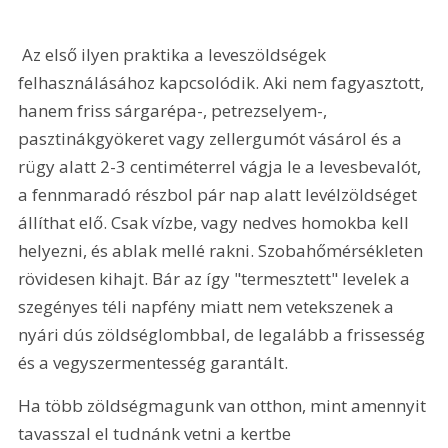
 Az első ilyen praktika a leveszöldségek 
felhasználásához kapcsolódik. Aki nem fagyasztott, 
hanem friss sárgarépa-, petrezselyem-, 
pasztinákgyökeret vagy zellergumót vásárol és a 
rügy alatt 2-3 centiméterrel vágja le a levesbevalót, 
a fennmaradó részbol pár nap alatt levélzöldséget 
állíthat elő. Csak vízbe, vagy nedves homokba kell 
helyezni, és ablak mellé rakni. Szobahőmérsékleten 
rövidesen kihajt. Bár az így "termesztett" levelek a 
szegényes téli napfény miatt nem vetekszenek a 
nyári dús zöldséglombbal, de legalább a frissesség 
és a vegyszermentesség garantált. 
Ha több zöldségmagunk van otthon, mint amennyit 
tavasszal el tudnánk vetni a kertbe 