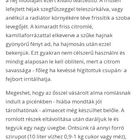
a héj illóolajait ezért kiváló teaízesítő. A frissen 
lefejtett héjak szegfűszeggel teleszúrkálva, vagy 
anélkül a radiátor környékére téve frissítik a szoba 
levegőjét. A kimaradt friss citromlé, 
kamillaforrázattal elkeverve a szűke hajnak 
gyönyörű fényt ad, ha hajmosás után ezzel 
bekenjük. Ezt gyakran nem célszerű használni és 
mindig alaposan le kell öblíteni, mert a citrom 
savassága - főleg ha kevéssé hígítottuk csupán- a 
fejbort irritálhatja.
Megeshet, hogy az ősszel vásárolt alma romlásnak 
indult a picénkben - hiába mondták jól 
tárolhatónak - almaecet még készülhet belőle. A 
romlott részek eltávolítása után daráljuk le és 
tegyük egy nagy üvegbe. Öntsünk rá annyi forró 
szirupot (
10 liter
 vízhez 0,9-
1 kg
 cukor vagy méz), 