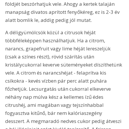
földjét beszórhatjuk vele. Ahogy a kertek talaján 
manapság divatos aprított fenyőkéreg, ez is 2-3 év 
alatt bomlik le, addig pedig jól mutat.
A déligyümölcsök közül a citrusok héját 
többféleképpen használhatjuk. Ha a citrom, 
narancs, grapefruit vagy lime héját lereszeljük 
(csak a színes részt), rövid szárítás után 
kristálycukorral keverve süteményeket díszíthetünk 
vele. A citrom és narancshéjat - felaprítva kis 
csíkokra - kevés vízben pár perc alatt puhára 
főzhetjük. Lecsurgatás után cukorral elkeverve 
néhány nap múlva kész a kellemes ízű édes 
citrushéj, ami magában vagy tejszínhabbal 
fogyasztva kitűnő, bár nem kalóriaszegény 
desszert. A megmaradó nedves cukor pedig átveszi 