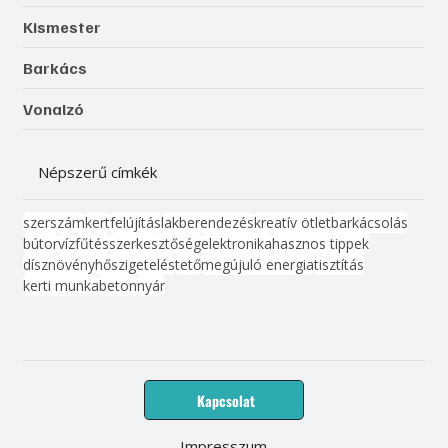
Kismester
Barkács
Vonalzó
Népszerű címkék
szerszám
kert
felújítás
lakberendezés
kreatív ötlet
barkácsolás
bútor
víz
fűtés
szerkesztőség
elektronika
hasznos tippek
dísznövény
hőszigetelés
tető
megújuló energia
tisztítás
kerti munka
beton
nyár
Kapcsolat
Impresszum