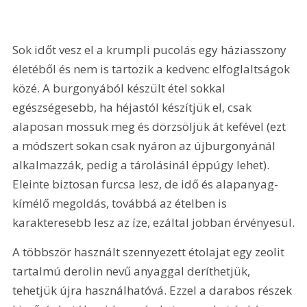
Sok időt vesz el a krumpli pucolás egy háziasszony 
életéből és nem is tartozik a kedvenc elfoglaltságok 
közé. A burgonyából készült étel sokkal 
egészségesebb, ha héjastól készítjük el, csak 
alaposan mossuk meg és dörzsöljük át kefével (ezt 
a módszert sokan csak nyáron az újburgonyánál 
alkalmazzák, pedig a tárolásinál éppúgy lehet). 
Eleinte biztosan furcsa lesz, de idő és alapanyag-
kímélő megoldás, továbbá az ételben is 
karakteresebb lesz az íze, ezáltal jobban érvényesül.
A többször használt szennyezett étolajat egy zeolit 
tartalmú derolin nevű anyaggal deríthetjük, 
tehetjük újra használhatóvá. Ezzel a darabos részek 