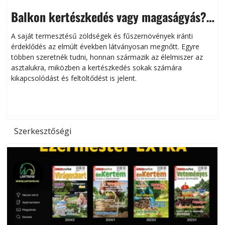
Balkon kertészkedés vagy magaságyás?
Helytakarékos kertészkedés
A saját termesztésű zöldségek és fűszernövények iránti
érdeklődés az elmúlt években látványosan megnőtt. Egyre
többen szeretnék tudni, honnan származik az élelmiszer az
l
asztalukra, miközben a kertészkedés sokak számára
kikapcsolódást és feltöltődést is jelent.
é
d
Szerkesztőségi