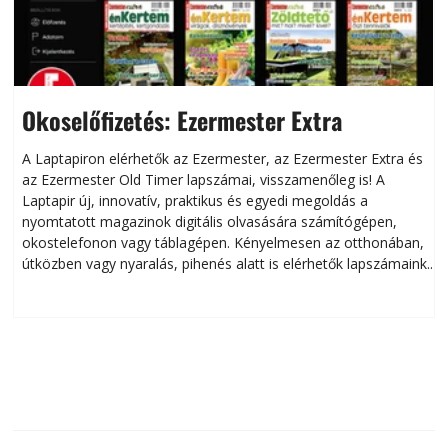
Okoselőfizetés: Ezermester Extra
A Laptapiron elérhetők az Ezermester, az Ezermester Extra és
az Ezermester Old Timer lapszámai, visszamenőleg is! A
Laptapir új, innovatív, praktikus és egyedi megoldás a
L
nyomtatott magazinok digitális olvasására számítógépen,
okostelefonon vagy táblagépen. Kényelmesen az otthonában,
útközben vagy nyaralás, pihenés alatt is elérhetők lapszámaink.
ú
Bárhol, bármikor, akár külföldön élve vagy dolgozva is
B
olvashatók az Ezermester lapszámai. A Laptapir kényelmes
megoldás, mert: – t