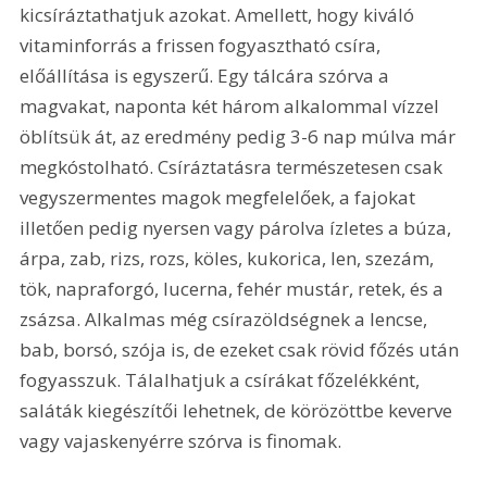
kicsíráztathatjuk azokat. Amellett, hogy kiváló 
vitaminforrás a frissen fogyasztható csíra, 
előállítása is egyszerű. Egy tálcára szórva a 
magvakat, naponta két három alkalommal vízzel 
öblítsük át, az eredmény pedig 3-6 nap múlva már 
megkóstolható. Csíráztatásra természetesen csak 
vegyszermentes magok megfelelőek, a fajokat 
illetően pedig nyersen vagy párolva ízletes a búza, 
árpa, zab, rizs, rozs, köles, kukorica, len, szezám, 
tök, napraforgó, lucerna, fehér mustár, retek, és a 
zsázsa. Alkalmas még csírazöldségnek a lencse, 
bab, borsó, szója is, de ezeket csak rövid főzés után 
fogyasszuk. Tálalhatjuk a csírákat főzelékként, 
saláták kiegészítői lehetnek, de körözöttbe keverve 
vagy vajaskenyérre szórva is finomak.