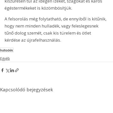
kiszűrésén túl az idegen ízeket, szagokat és káros 
égéstermékeket is közömbösítjük.
A felsorolás még folytatható, de ennyiből is kitűnik, 
hogy nem minden hulladék, vagy feleslegesnek 
tűnő dolog szemét, csak kis türelem és ötlet 
kérdése az újrafelhasználás.
hulladék
Egyéb
Kapcsolódó bejegyzések