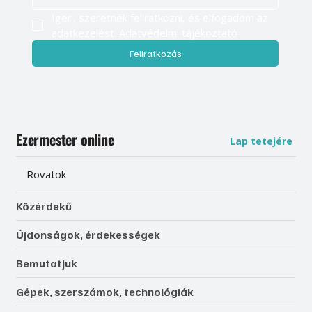
Igen, szeretnék feliratkozni, és elfogadom az 
adatkezelést. 
Adatvédelmi tájékoztató
Feliratkozás
Ezermester online
Lap tetejére
Rovatok
Közérdekű
Újdonságok, érdekességek
Bemutatjuk
Gépek, szerszámok, technológiák