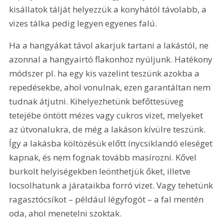
kisállatok tálját helyezzük a konyhától távolabb, a 
vizes tálka pedig legyen egyenes falú.
Ha a hangyákat távol akarjuk tartani a lakástól, ne 
azonnal a hangyairtó flakonhoz nyúljunk. Hatékony 
módszer pl. ha egy kis vazelint teszünk azokba a 
repedésekbe, ahol vonulnak, ezen garantáltan nem 
tudnak átjutni. Kihelyezhetünk befőttesüveg 
tetejébe öntött mézes vagy cukros vizet, melyeket 
az útvonalukra, de még a lakáson kívülre teszünk. 
Így a lakásba költözésük előtt ínycsiklandó eleséget 
kapnak, és nem fognak tovább masírozni. Kővel 
burkolt helyiségekben leönthetjük őket, illetve 
locsolhatunk a járataikba forró vizet. Vagy tehetünk 
ragasztócsíkot – például légyfogót – a fal mentén 
oda, ahol menetelni szoktak.