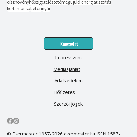
dísznövény
hőszigetelés
tető
megújuló energia
tisztítás
kerti munka
beton
nyár
Kapcsolat
Impresszum
Médiaajánlat
Adatvédelem
Előfizetés
Szerzői jogok
© Ezermester 1957-2026 ezermester.hu ISSN 1587-