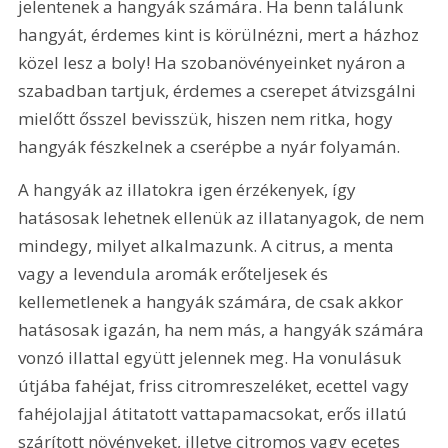
jelentenek a hangyák számára. Ha benn találunk 
hangyát, érdemes kint is körülnézni, mert a házhoz 
közel lesz a boly! Ha szobanövényeinket nyáron a 
szabadban tartjuk, érdemes a cserepet átvizsgálni 
mielőtt ősszel bevisszük, hiszen nem ritka, hogy 
hangyák fészkelnek a cserépbe a nyár folyamán.
A hangyák az illatokra igen érzékenyek, így 
hatásosak lehetnek ellenük az illatanyagok, de nem 
mindegy, milyet alkalmazunk. A citrus, a menta 
vagy a levendula aromák erőteljesek és 
kellemetlenek a hangyák számára, de csak akkor 
hatásosak igazán, ha nem más, a hangyák számára 
vonzó illattal együtt jelennek meg. Ha vonulásuk 
útjába fahéjat, friss citromreszeléket, ecettel vagy 
fahéjolajjal átitatott vattapamacsokat, erős illatú 
szárított növényeket, illetve citromos vagy ecetes 