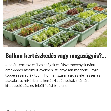
Balkon kertészkedés vagy magaságyás?
Helytakarékos kertészkedés
A saját termesztésű zöldségek és fűszernövények iránti
érdeklődés az elmúlt években látványosan megnőtt. Egyre
többen szeretnék tudni, honnan származik az élelmiszer az
l
asztalukra, miközben a kertészkedés sokak számára
kikapcsolódást és feltöltődést is jelent.
é
d