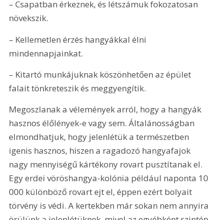
– Csapatban érkeznek, és létszámuk fokozatosan 
növekszik.
– Kellemetlen érzés hangyákkal élni 
mindennapjainkat.
– Kitartó munkájuknak köszönhetően az épület 
falait tönkreteszik és meggyengítik.
Megoszlanak a vélemények arról, hogy a hangyák 
hasznos élőlények-e vagy sem. Általánosságban 
elmondhatjuk, hogy jelenlétük a természetben 
igenis hasznos, hiszen a ragadozó hangyafajok 
nagy mennyiségű kártékony rovart pusztítanak el. 
Egy erdei vöröshangya-kolónia például naponta 10 
000 különböző rovart ejt el, éppen ezért bolyait 
törvény is védi. A kertekben már sokan nem annyira 
örülünk a jelenlétüknek, mivel az egyébként szintén 