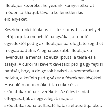
illóolajos keveréket helyezünk, környezetbarát 
módon tarthatjuk távol a kellemetlen kis 
élőlényeket.
Készíthetünk illóolajos–ecetes spray-t is, amellyel 
lefújhatjuk a menetelő hangyákat, a repülő 
egyedektől pedig az illóolajos párologtató segíthet 
megszabadulni. A leghatásosabb illóolajok a 
levendula, a menta, az eukaliptusz, a teafa és a 
zsálya. A cukorral kevert kávézacc pedig úgy fejti ki 
hatását, hogy a dolgozók beviszik a szemcséket a 
bolyba, a koffein pedig végez a fészekben lévőkkel. 
Hasonló módon működik a cukor és a 
szódabikarbóna keveréke is. Az édes íz miatt 
elfogyasztják az egyveleget, majd a 
szódabikarbóna puffasztó hatása elpusztítja őket.