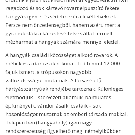
ragadozó és sok kártevő rovart elpusztító fekete 
hangyák igen erős védelmezői a levéltetveknek. 
Persze nem önzetlenségből, hanem azért, mert a 
gyümölcsfákra káros levéltetvek által termelt 
mézharmat a hangyák számára mennyei eledel.
A hangyák családi közösséget alkotó rovarok. A 
méhek és a darazsak rokonai. Több mint 12 000 
fajuk ismert, a trópusokon nagyobb 
változatosságot mutatnak. A társaséletű 
hártyásszárnyúak rendjébe tartoznak. Különleges 
életmódjuk – szervezett államuk, bámulatos 
építményeik, vándorlásaik, csatáik – sok 
hasonlóságot mutatnak az emberi társadalmakkal. 
Telepeikben (hangyaboly) igen nagy 
rendszerezettség figyelhető meg; némelyikükben 