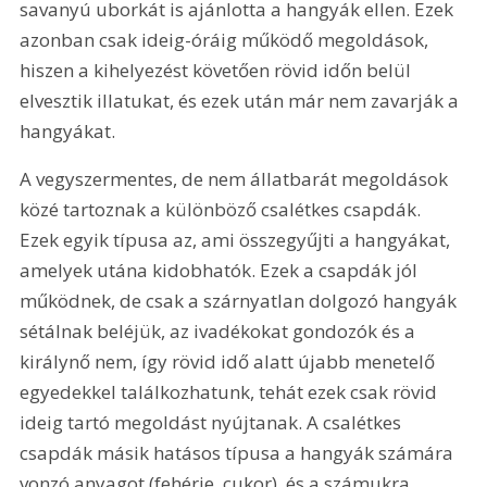
savanyú uborkát is ajánlotta a hangyák ellen. Ezek 
azonban csak ideig-óráig működő megoldások, 
hiszen a kihelyezést követően rövid időn belül 
elvesztik illatukat, és ezek után már nem zavarják a 
hangyákat.
A vegyszermentes, de nem állatbarát megoldások 
közé tartoznak a különböző csalétkes csapdák. 
Ezek egyik típusa az, ami összegyűjti a hangyákat, 
amelyek utána kidobhatók. Ezek a csapdák jól 
működnek, de csak a szárnyatlan dolgozó hangyák 
sétálnak beléjük, az ivadékokat gondozók és a 
királynő nem, így rövid idő alatt újabb menetelő 
egyedekkel találkozhatunk, tehát ezek csak rövid 
ideig tartó megoldást nyújtanak. A csalétkes 
csapdák másik hatásos típusa a hangyák számára 
vonzó anyagot (fehérje, cukor), és a számukra 