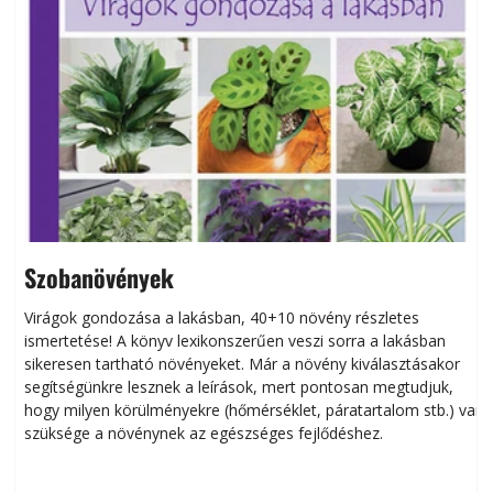
Szobanövények
Virágok gondozása a lakásban, 40+10 növény részletes
ismertetése! A könyv lexikonszerűen veszi sorra a lakásban
s
sikeresen tart­ha­tó növényeket. Már a növény kiválasztásakor
h
segítségünkre lesznek a leírások, mert pontosan megtudjuk,
k
hogy milyen körülményekre (hőmérséklet, páratartalom stb.) van
szüksége a növénynek az egészséges fejlődéshez.
t