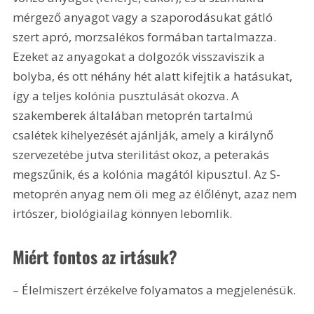
mérgező anyagot vagy a szaporodásukat gátló 
szert apró, morzsalékos formában tartalmazza. 
Ezeket az anyagokat a dolgozók visszaviszik a 
bolyba, és ott néhány hét alatt kifejtik a hatásukat, 
így a teljes kolónia pusztulását okozva. A 
szakemberek általában metoprén tartalmú 
csalétek kihelyezését ajánlják, amely a királynő 
szervezetébe jutva sterilitást okoz, a peterakás 
megszűnik, és a kolónia magától kipusztul. Az S-
metoprén anyag nem öli meg az élőlényt, azaz nem 
irtószer, biológiailag könnyen lebomlik.
Miért fontos az irtásuk?
– Élelmiszert érzékelve folyamatos a megjelenésük.