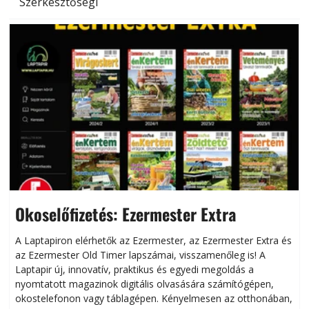
Szerkesztőségi
Okoselőfizetés: Ezermester Extra
A Laptapiron elérhetők az Ezermester, az Ezermester Extra és
az Ezermester Old Timer lapszámai, visszamenőleg is! A
Laptapir új, innovatív, praktikus és egyedi megoldás a
L
nyomtatott magazinok digitális olvasására számítógépen,
okostelefonon vagy táblagépen. Kényelmesen az otthonában,