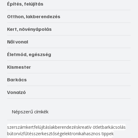
Építés, felújítás
Otthon, lakberendezés
Kert, növényápolás
Női vonal
Életmód, egészség
Kismester
Barkács
Vonalzó
Népszerű címkék
szerszám
kert
felújítás
lakberendezés
kreatív ötlet
barkácsolás
bútor
víz
fűtés
szerkesztőség
elektronika
hasznos tippek