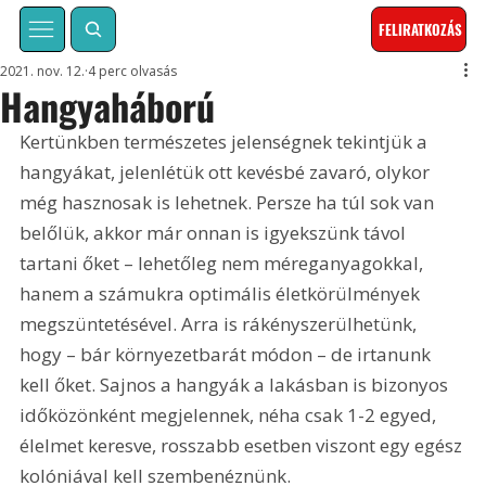
FELIRATKOZÁS
2021. nov. 12.
4 perc olvasás
Hangyaháború
Kertünkben természetes jelenségnek tekintjük a 
hangyákat, jelenlétük ott kevésbé zavaró, olykor 
még hasznosak is lehetnek. Persze ha túl sok van 
belőlük, akkor már onnan is igyekszünk távol 
tartani őket – lehetőleg nem méreganyagokkal, 
hanem a számukra optimális életkörülmények 
megszüntetésével. Arra is rákényszerülhetünk, 
hogy – bár környezetbarát módon – de irtanunk 
kell őket. Sajnos a hangyák a lakásban is bizonyos 
időközönként megjelennek, néha csak 1-2 egyed, 
élelmet keresve, rosszabb esetben viszont egy egész 
kolóniával kell szembenéznünk.