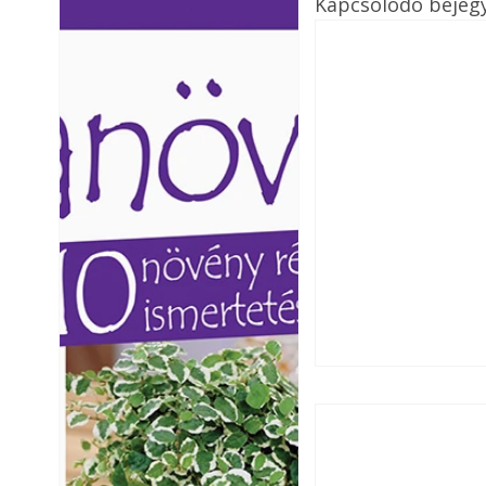
Kapcsolódó bejeg
Ezermester lapszámai. A
Ezermester lapszámai
Laptapir kényelmes megoldás,
Laptapir kényelmes 
mert: – t
mert: – t