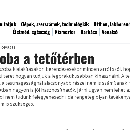
utatjuk
Gépek, szerszámok, technológiák
Otthon, lakberen
Életmód, egészség
Kismester
Barkács
Vonalzó
c olvasás
oba a tetőtérben
 szoba kialakításakor, berendezésekor minden arról szól, hog
tti teret hogyan tudjuk a legpraktikusabban kihasználni. A te
 a testmagasságnál alacsonyabb részei nem is számítanak 
atban nagyon is jól hasznosíthatók. Járni ugyan nem lehet a
ol nem tudunk felegyenesedni, de rengeteg olyan tevékenys
m is szükséges.