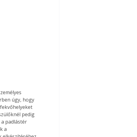
személyes 
érben úgy, hogy 
 fekvőhelyeket 
szülőknél pedig 
 a padlástér 
k a 
 elkészítéséhez. 