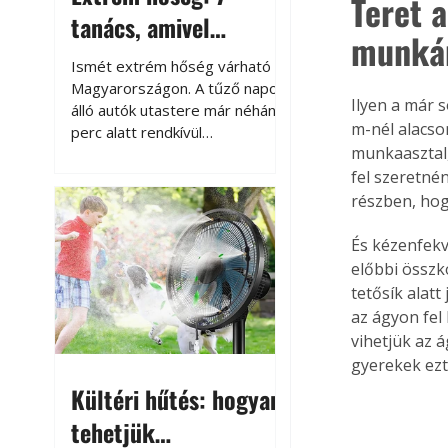
Teret a
tanács, amivel
munká
megóvhatjuk
Ismét extrém hőség várható
autónkat a nyári
Magyarországon. A tűző napon
Ilyen a már 
álló autók utastere már néhány
károktól
m-nél alacso
perc alatt rendkívül
munkaasztal,
felmelegszik, és rövid időn belül
akár a 60-70 °C-ot is
fel szeretné
megközelítheti. Ez nemcsak a
részben, hog
beszállást teszi kellemetlenné,
hanem az autó állapotára és a
És kézenfekv
benne hagyott tárgyakra is
előbbi összko
káros hatással lehet. Néhány
tetősík alat
egyszerű óvintézkedéssel
az ágyon fel
azonban jelentősen
vihetjük az á
csökkenthetjük a hőség káros
gyerekek ezt 
hatásait.
Kültéri hűtés: hogyan
tehetjük