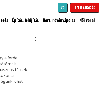
FELIRATKOZÁS
dezés
Építés, felújítás
Kert, növényápolás
Női vonal
y a ferde 
tőtérnek, 
hasznos térnek, 
zokon a 
égünk lehet, 