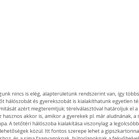
nk nincs is elég, alapterületünk rendszerint van, így több
sőt hálószobát és gyerekszobát is kialakíthatunk egyetlen t
imitását azért megteremtjük; térelválasztóval határoljuk el a
z hasznos akkor is, amikor a gyerekek pl. már aludnának, a 
pa. A tetőtéri hálószoba kialakítása viszonylag a legolcsóbb
 lehetőségek közül. Itt fontos szerepe lehet a gipszkartonna
áshoz, és a sima faanyagoknak, bútorlapoknak a fekvőhelyek