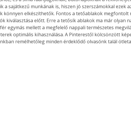
lik a sajátkezű munkának is, hiszen jó szerszámokkal ezek a
 könnyen elkészíthetők. Fontos a tetőablakok megfontolt 
ók kiválasztása előtt. Erre a tetősík ablakok ma már olyan n
fér egymás mellett a megfelelő nappali természetes megvilág
i terek optimális kihasználása. A Pinterestől kölcsönzött kép
unkban remélhetőleg minden érdeklődő olvasónk talál ötlet