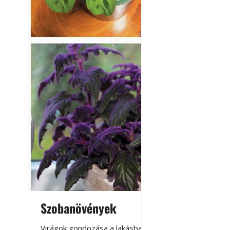
Szobanövények
Virágoskert: k
teraszon, laká
Virágok gondozása a lakásban,