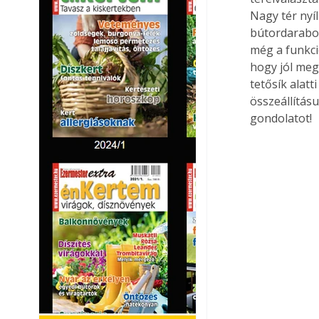
Nagy tér nyí
bútordarabok
még a funkci
hogy jól meg
tetősík alatt
összeállítás
gondolatot!