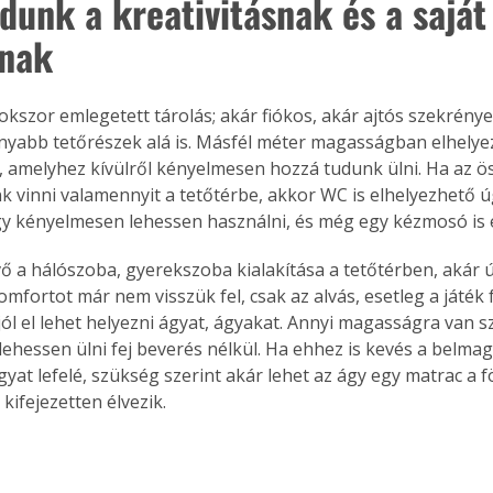
dunk a kreativitásnak és a saját
nak
sokszor emlegetett tárolás; akár fiókos, akár ajtós szekrény
nyabb tetőrészek alá is. Másfél méter magasságban elhelyez
 amelyhez kívülről kényelmesen hozzá tudunk ülni. Ha az ö
nk vinni valamennyit a tetőtérbe, akkor WC is elhelyezhető ú
y kényelmesen lehessen használni, és még egy kézmosó is e
ő a hálószoba, gyerekszoba kialakítása a tetőtérben, akár ú
mfortot már nem visszük fel, csak az alvás, esetleg a játék f
t jól el lehet helyezni ágyat, ágyakat. Annyi magasságra van
 lehessen ülni fej beverés nélkül. Ha ehhez is kevés a belma
gyat lefelé, szükség szerint akár lehet az ágy egy matrac a f
kifejezetten élvezik.