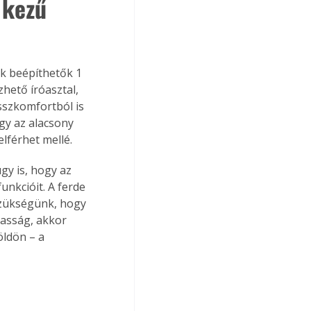
 kezű 
ek beépíthetők 1 
hető íróasztal, 
sszkomfortból is 
gy az alacsony 
lférhet mellé.
gy is, hogy az 
unkcióit. A ferde 
 szükségünk, hogy 
gasság, akkor 
öldön – a 