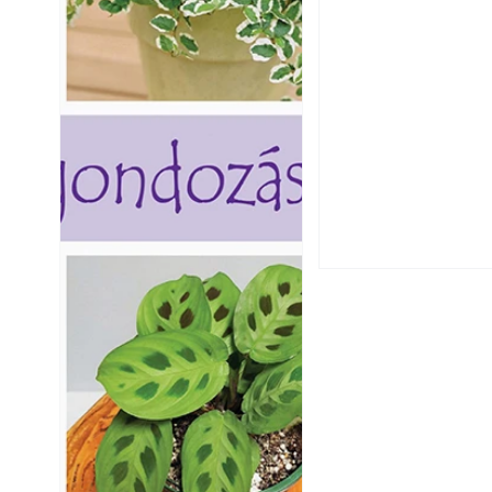
Szú és más faron
ismerjük fel és 
Varrógéptűk