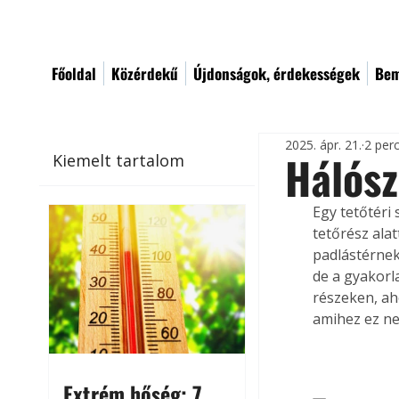
Főoldal
Közérdekű
Újdonságok, érdekességek
Bem
2025. ápr. 21.
2 per
Hálósz
Kiemelt tartalom
Egy tetőtéri
tetőrész ala
padlástérnek
de a gyakorl
részeken, ah
amihez ez ne
Extrém hőség: 7