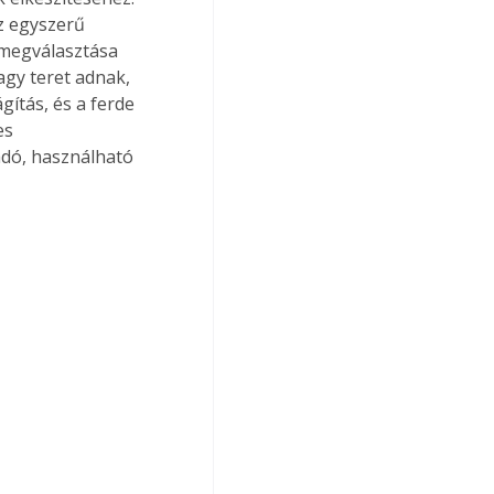
z egyszerű 
megválasztása 
agy teret adnak, 
ítás, és a ferde 
es 
adó, használható 