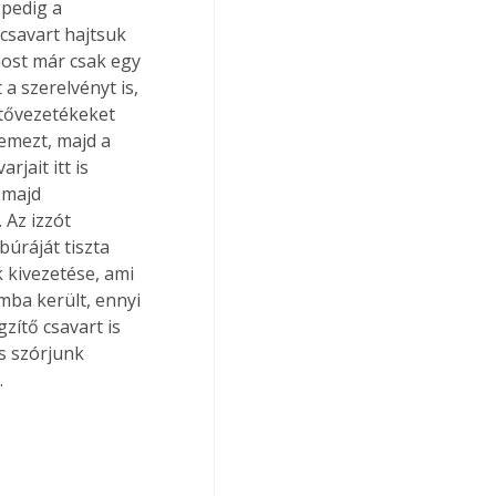
pedig a 
 csavart hajtsuk 
most már csak egy 
a szerelvényt is, 
ötővezetékeket 
lemezt, majd a 
jait itt is 
 majd 
 Az izzót 
úráját tiszta 
 kivezetése, ami 
mba került, ennyi 
zítő csavart is 
s szórjunk 
 