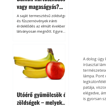
vagy magaságyás?
Helytakarékos
A saját termesztésű zöldségek
kertészkedés
és fűszernövények iránti
érdeklődés az elmúlt években
látványosan megnőtt. Egyre
többen szeretnék tudni, honnan
származik az élelmiszer az
asztalukra, miközben a
kertészkedés sokak számára
kikapcsolódást és feltöltődést
A dolog úgy 
is jelent.
íróasztal lá
természetese
lámpa. Pont 
legkülönfélé
patája, visz
Utóérő gyümölcsök és
elégedve, ám 
is gyorsan s
zöldségek – melyek