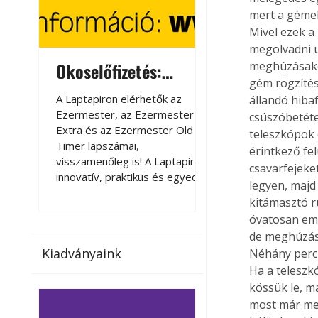
mert a gémek
Mivel ezek a
megolvadni u
Okoselőfizetés:
Okoselőfizetés
meghúzásakor
gém rögzítése
Ezermester Extra
A Laptapiron elérhetők az
A Laptapiron elérhető
állandó hiba
Ezermester, az Ezermester
Ezermester, az Ezer
csúszóbetéte
Extra és az Ezermester Old
Extra és az Ezermest
teleszkópok 
Timer lapszámai,
Timer lapszámai,
érintkező fe
visszamenőleg is! A Laptapir új,
visszamenőleg is! A La
csavarfejeke
innovatív, praktikus és egyedi
innovatív, praktikus 
legyen, majd
megoldás a nyomtatott
megoldás a nyomtato
kitámasztó rú
magazinok digitális olvasására
magazinok digitális o
óvatosan eme
számítógépen, okostelefonon
számítógépen, okost
de meghúzásu
vagy táblagépen. Kényelmesen
vagy táblagépen. Ké
Kiadványaink
Néhány perc 
az otthonában, útközben vagy
az otthonában, útköz
Ha a teleszk
nyaralás, pihenés alatt is
nyaralás, pihenés alat
elérhetők lapszámaink. Bárhol,
elérhetők lapszámaink
kössük le, m
bármikor, akár külföldön élve
bármikor, akár külföld
most már meg
vagy dolgozva is olvashatók az
vagy dolgozva is olv