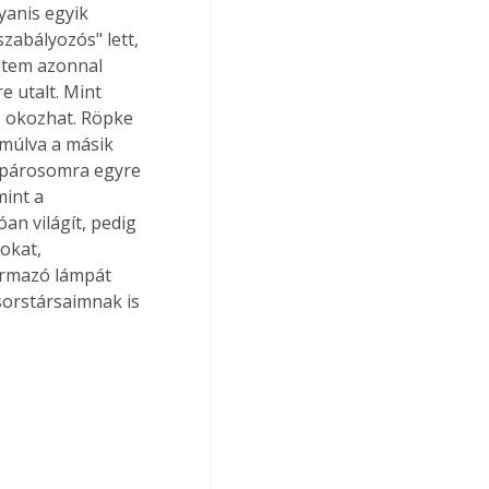
anis egyik 
zabályozós" lett, 
ztem azonnal 
 utalt. Mint 
e okozhat. Röpke 
múlva a másik 
 párosomra egyre 
int a 
an világít, pedig 
okat, 
zármazó lámpát 
orstársaimnak is 