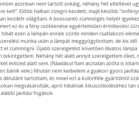
ömöm azonban nem tartott sokáig, néhány hét elteltével ugy
re kelt". Előbb halkan zizegni kezdett, majd később "önfénys
n kezdett világítani. A bosszantó zümmögés helyét igyeke
 mert ez és a fény csökkenése egyértelműen érintkezési zűrre
en hibát ezen a lámpán ennek szinte minden csatlakozó elem
zerelési munka után a lámpát meggyógyítottam, de kis idő 
t el zümmögni. Újabb szerelgetést követően divatos lámpa
tekintgettem. Néhány hét alatt annyit szerelgettem őket, m
ét évtized alatt sem. (Ráadásul fiam asztalán azóta is kitartó
n bánik vele.) Miután nem kedvelem a gyakori gyors javítás
s délutánt tartottam, és mivel ezt a különféle gyártóktól s
sokan megvásárolták, apró hibáinak kiküszöböléséhez tán s
 alábbi javítási fogások. 