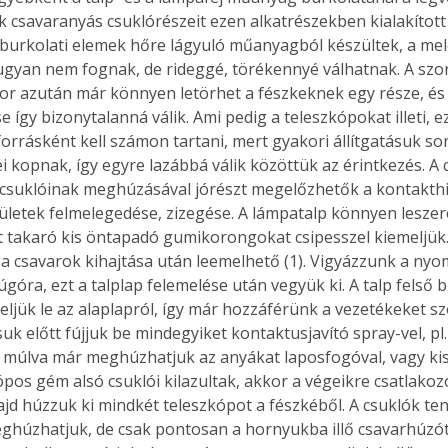
 csavaranyás csuklórészeit ezen alkatrészekben kialakított 
 burkolati elemek hőre lágyuló műanyagból készültek, a me
gyan nem fognak, de rideggé, törékennyé válhatnak. A szor
Együtt jobban megéri!
 azután már könnyen letörhet a fészkeknek egy része, és 
 így bizonytalanná válik. Ami pedig a teleszkópokat illeti, e
Bővebb információ itt!
k az
Együtt jobban megéri! A
forrásként kell számon tartani, mert gyakori állítgatásuk so
mester
könyvek tetszőleges
i kopnak, így egyre lazábbá válik közöttük az érintkezés. A 
er Old
párosítással kedvezményes
csuklóinak meghúzásával jórészt megelőzhetők a kontakthi
áron, 0 Ft postaköltséggel
lületek felmelegedése, zizegése. A lámpatalp könnyen leszere
ptapir új,
megrendelhetők!
t takaró kis öntapadó gumikorongokat csipesszel kiemeljük. A 
és egyedi
 a csavarok kihajtása után leemelhető (1). Vigyázzunk a n
tt
góra, ezt a talplap felemelése után vegyük ki. A talp felső b
lvasására
ljük le az alaplapról, így már hozzáférünk a vezetékeket sz
elefonon
k előtt fújjuk be mindegyiket kontaktusjavító spray-vel, pl.
nyelmesen
múlva már meghúzhatjuk az anyákat laposfogóval, vagy kis 
ben vagy
ópos gém alsó csuklói kilazultak, akkor a végeikre csatlakoz
t is
. Bárhol,
ajd húzzuk ki mindkét teleszkópot a fészkéből. A csuklók ten
ön élve
húzhatjuk, de csak pontosan a hornyukba illő csavarhúzót 
ashatók az