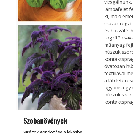
vizsgálnunk.
lámpafejet fe
ki, majd emel
csavar rögzí
és hozzáférh
rögzítő csava
műanyag fejbu
húzzuk szoro
kontaktspray-
óvatosan húz
textíliával 
a láb letöré
ugyanis egy ú
húzzuk szoro
kontaktspray-
Szobanövények
Virágoskert: k
teraszon, laká
Virágok gondozása a lakásban,