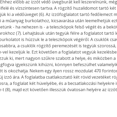
 Ehhez előbb az izzót védő üvegburát kell leszerelnünk, még
lfelé és vízszintesen tartva. A rögzítő huzalidomot tartó két
jük ki a védőüveget (6). Az izzófoglalatot tartó fedőlemezt 
ti a műanyag burkolathoz, kicsavarása után leemelhetjük ezt 
etünk - ha nehezen is - a teleszkópok felső végét és a bek
rokhoz (7). Lehajtásuk után tegyük félre a foglalatot tartó 
rkolatot is húzzuk le a teleszkópok végéről. A csuklók csavar
sabbra, a csuklók rögzítő peremezését is tegyük szorossá,
vel kezeljük le. Ezt követően a foglalatot vegyük kezelésbe.
zuk ki, mert nagyon szűkre szabott a helye, és miközben a b
megfogva igyekszünk kihúzni, könnyen befeszülhet valamelyik
sét is okozhatja. Nekem egy ilyen rossz mozdulat 470 forinto
j izzó ára. A foglalatba csatlakoztató két rövid vezetéket rög
sra, a foglalat két hüvelyébe, és a becsatlakozási helyekre i
t (8), majd ezt követően illesszük óvatosan helyére az izzót.
ertben,
Gyógyító növények: a
sban
természet kincsei az