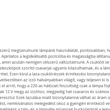
élszerű megtanulnunk lámpánk használatát, pontosabban, h
. Ajánlatos a legideálisabb pozícióba és magasságba állítanu
, amin azután nemigen célszerű változtatnunk. A csuklóit se 
teleszkópok szorító csavarjai ugyanis kilazulhatnak, és a lá
lenhet. Ezen kívül a laza csuklórészek érintkezési bizonytala
etkeztében az izzó halványabban világít, vagy teljesen ki is
el arról, hogy a 220-as hálózati feszültség csak a lámpa fojtó
ak 12 V megy az izzóhoz, mégpedig hat csavaros és számos
eresztül. Ezek lazulása miatt bizonytalanná válhat az áram út
st, nemkívánatos melegedést okoz a gyengén érintkező ve
yébként a talp- és a lámpafej műanyag burkolatánál a legv