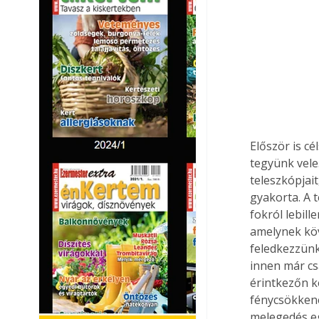
Először is c
tegyünk vele
teleszkópjait
gyakorta. A 
fokról lebil
amelynek köv
feledkezzünk 
innen már cs
érintkezőn k
fénycsökkené
melegedés eg