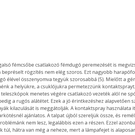
galsó fémcsőbe csatlakozó fémdugó peremezését is megvizs
 bepréselt rögzítés nem elég szoros. Ezt nagyobb harapófo
gó élével összenyomva tegyük szorosabbá (5). Mielőtt a gé
nénk a helyükre, a csuklójukra permetezzünk kontaktsprayt.
 teleszkópok menetes végére csatlakozó vezeték alól ne spór
 pedig a rugós alátétet. Ezek a jó érintkezéshez alapvetően 
yák kilazulását is meggátolják. A kontaktspray használata it
rkötésnél ajánlatos. A talpat újból szereljük össze, és remé
problémánk nem lesz, legalábbis ezen a részen. Ezzel azonb
k túl, hátra van még a neheze, mert a lámpafejet is alaposan