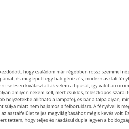
kezdődött, hogy családom már régebben rossz szemmel néz
mpámat, és meglepett egy halogénizzós, modern asztali fényfo
n cselesen kiválasztatták velem a típusát, így valóban öröm
olyan amilyen nekem kell, mert csuklós, teleszkópos szárai f
bb helyzetekbe állítható a lámpafej, és bár a talpa olyan, m
ont súlya miatt nem hajlamos a felborulásra. A fényével is me
az asztalfelület teljes megvilágításához mégis kevés volt. E
zert tettem, hogy teljes és ráadásul dupla legyen a boldogsá