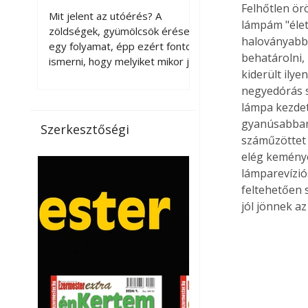
érnek tovább leszedés
Felhőtlen ör
Mit jelent az utóérés? A
lámpám "élet
után?
zöldségek, gyümölcsök érése
haloványabba
egy folyamat, épp ezért fontos
behatárolni,
ismerni, hogy melyiket mikor jó
kiderült ily
leszedni. Meg kell különböztetni
negyedórás s
a gazdasági és a biológiai
érettséget. Például a
lámpa kezdet
paradicsomot sokszor
gyanúsabban 
Szerkesztőségi
gazdasági érettségben, azaz
száműzöttet k
félig éretten szedik le, ezután
elég keménye
utaztatják hosszan, és még
lámparevízió
pulton tartható kell legyen.
feltehetően 
Utóérik eközben, de nem lesz
jól jönnek az
olyan ízű, mint amit a saját
kertünkben, biológiai
érettségben szedünk le. Teljes
érettségben szedve nem
tárolható h