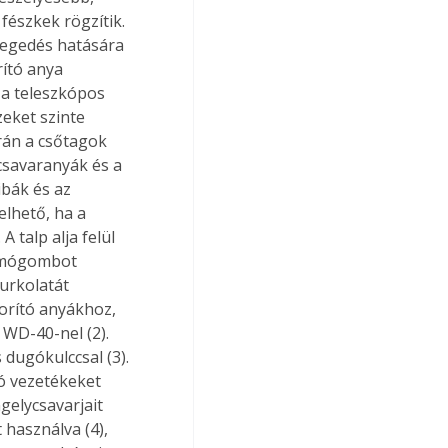
fészkek rögzítik. 
legedés hatására 
ító anya 
a teleszkópos 
zeket szinte 
rán a csőtagok 
csavaranyák és a 
bák és az 
lhető, ha a 
talp alja felül 
yomógombot 
urkolatát 
orító anyákhoz, 
 WD-40-nel (2). 
dugókulccsal (3). 
ó vezetékeket 
gelycsavarjait 
használva (4), 