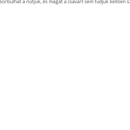
sorbulhat a nútjuk, és magát a csavart sem tudjuk kellően s
. A
megoldás,