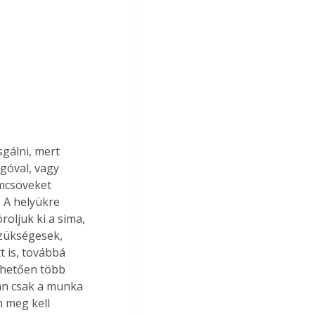
gálni, mert 
góval, vagy 
mcsöveket 
 A helyükre 
oljuk ki a sima, 
szükségesek, 
t is, továbbá 
lhetően több 
an csak a munka 
 meg kell 