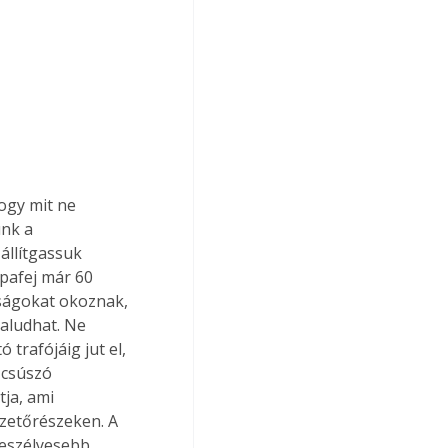
ogy mit ne 
nk a 
állítgassuk 
mpafej már 60 
nságokat okoznak, 
 aludhat. Ne 
 trafójáig jut el, 
 csúszó 
ja, ami 
zetőrészeken. A 
eszélyesebb, 