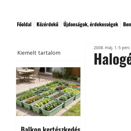
Főoldal
Közérdekű
Újdonságok, érdekességek
Bem
2008. máj. 1.
5 perc
Halog
Kiemelt tartalom
Balkon kertészkedés