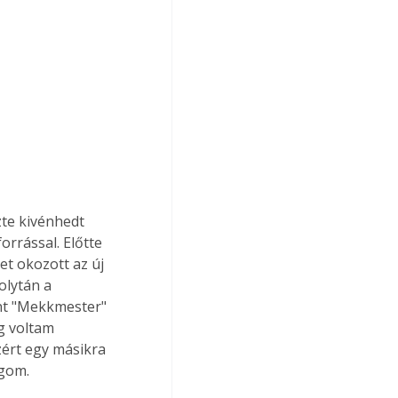
te kivénhedt 
rrással. Előtte 
et okozott az új 
olytán a 
int "Mekkmester" 
g voltam 
zért egy másikra 
gom. 