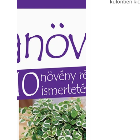
különben kic
Ezermester lapszámai. A
Ezermester lapszámai
Laptapir kényelmes megoldás,
Laptapir kényelmes 
mert: – t
mert: – t