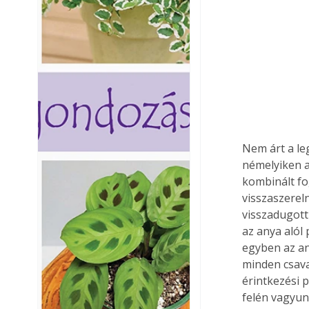
Nem árt a le
némelyiken a
kombinált fo
visszaszerel
visszadugott
az anya alól
egyben az an
minden csava
érintkezési 
felén vagyun