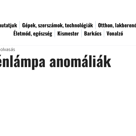
utatjuk
Gépek, szerszámok, technológiák
Otthon, lakberen
Életmód, egészség
Kismester
Barkács
Vonalzó
 olvasás
énlámpa anomáliák