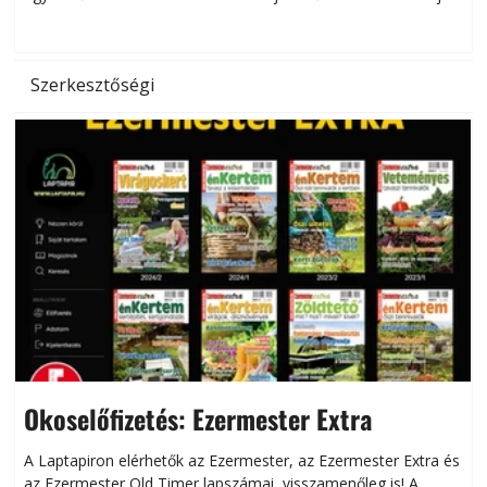
hőség káros hatásait.
l
Szerkesztőségi
Okoselőfizetés: Ezermester Extra
A Laptapiron elérhetők az Ezermester, az Ezermester Extra és
az Ezermester Old Timer lapszámai, visszamenőleg is! A