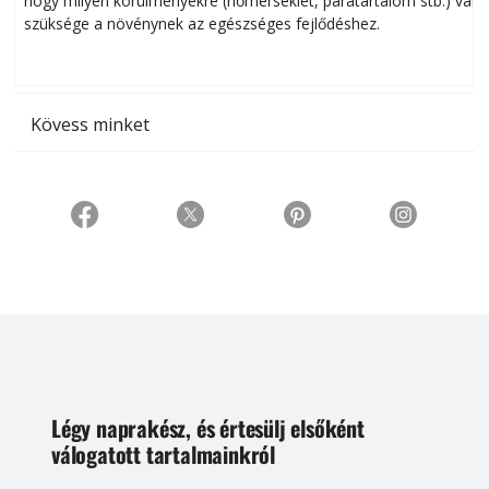
hogy milyen körülményekre (hőmérséklet, páratartalom stb.) van
szüksége a növénynek az egészséges fejlődéshez.
t
Kövess minket
Légy naprakész, és értesülj elsőként
válogatott tartalmainkról