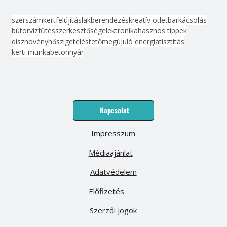
szerszám
kert
felújítás
lakberendezés
kreatív ötlet
barkácsolás
bútor
víz
fűtés
szerkesztőség
elektronika
hasznos tippek
dísznövény
hőszigetelés
tető
megújuló energia
tisztítás
kerti munka
beton
nyár
Kapcsolat
Impresszum
Médiaajánlat
Adatvédelem
Előfizetés
Szerzői jogok