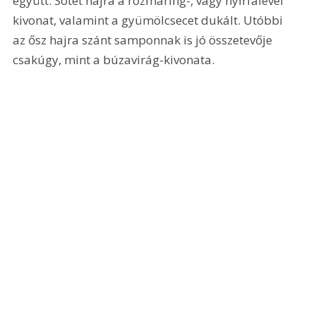
együtt. Sötét hajra a rozmaring-, vagy nyírfalevél 
kivonat, valamint a gyümölcsecet dukált. Utóbbi 
az ősz hajra szánt samponnak is jó összetevője 
csakúgy, mint a búzavirág-kivonata.