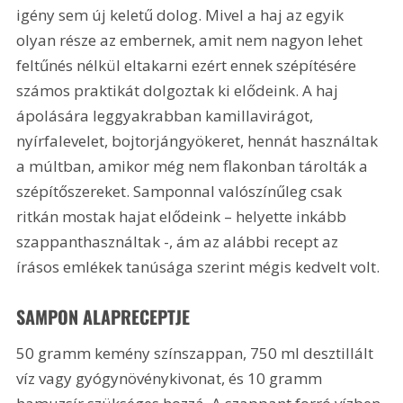
igény sem új keletű dolog. Mivel a haj az egyik 
olyan része az embernek, amit nem nagyon lehet 
feltűnés nélkül eltakarni ezért ennek szépítésére 
számos praktikát dolgoztak ki elődeink. A haj 
ápolására leggyakrabban kamillavirágot, 
nyírfalevelet, bojtorjángyökeret, hennát használtak 
a múltban, amikor még nem flakonban tárolták a 
szépítőszereket. Samponnal valószínűleg csak 
ritkán mostak hajat elődeink – helyette inkább 
szappanthasználtak -, ám az alábbi recept az 
írásos emlékek tanúsága szerint mégis kedvelt volt.
SAMPON ALAPRECEPTJE
50 gramm kemény színszappan, 750 ml desztillált 
víz vagy gyógynövénykivonat, és 10 gramm 