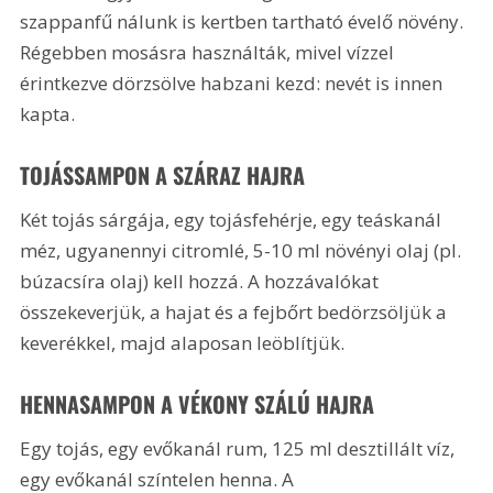
szappanfű nálunk is kertben tartható évelő növény. 
Régebben mosásra használták, mivel vízzel 
érintkezve dörzsölve habzani kezd: nevét is innen 
kapta. 
TOJÁSSAMPON A SZÁRAZ HAJRA 
Két tojás sárgája, egy tojásfehérje, egy teáskanál 
méz, ugyanennyi citromlé, 5-10 ml növényi olaj (pl. 
búzacsíra olaj) kell hozzá. A hozzávalókat 
összekeverjük, a hajat és a fejbőrt bedörzsöljük a 
keverékkel, majd alaposan leöblítjük.
HENNASAMPON A VÉKONY SZÁLÚ HAJRA
Egy tojás, egy evőkanál rum, 125 ml desztillált víz, 
egy evőkanál színtelen henna. A 