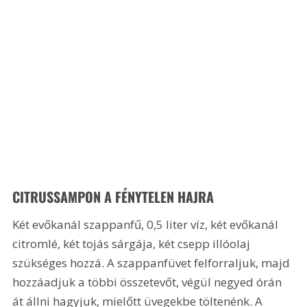
CITRUSSAMPON A FÉNYTELEN HAJRA
Két evőkanál szappanfű, 0,5 liter víz, két evőkanál 
citromlé, két tojás sárgája, két csepp illóolaj 
szükséges hozzá. A szappanfüvet felforraljuk, majd 
hozzáadjuk a többi összetevőt, végül negyed órán 
át állni hagyjuk, mielőtt üvegekbe töltenénk. A 