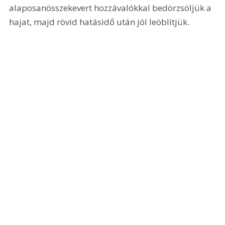
alaposanösszekevert hozzávalókkal bedörzsöljük a 
hajat, majd rövid hatásidő után jól leöblítjük.