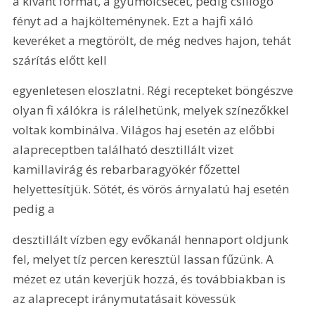
a kívánt formát, a gyümölcsecet, pedig csillogó 
fényt ad a hajkölteménynek. Ezt a hajfi xáló 
keveréket a megtörölt, de még nedves hajon, tehát 
szárítás előtt kell
egyenletesen eloszlatni. Régi recepteket böngészve 
olyan fi xálókra is rálelhetünk, melyek színezőkkel 
voltak kombinálva. Világos haj esetén az előbbi 
alapreceptben található desztillált vizet 
kamillavirág és rebarbaragyökér főzettel 
helyettesítjük. Sötét, és vörös árnyalatú haj esetén 
pedig a
desztillált vízben egy evőkanál hennaport oldjunk 
fel, melyet tíz percen keresztül lassan fűzünk. A 
mézet ez után keverjük hozzá, és továbbiakban is 
az alaprecept iránymutatásait kövessük 