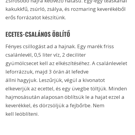
Zsírosodó hajra kedvező hatású. Egy-egy teáskanál 
kakukkfű, zsúrló, zsálya, és rozmaring keverékéből 
erős forrázatot készítünk.
ECETES-CSALÁNOS ÖBLÍTŐ
Fényes csillogást ad a hajnak. Egy marék friss 
csalánlevél, 0,5 liter víz, 2 deciliter 
gyümölcsecet kell az elkészítéséhez. A csalánlevelet 
leforrázzuk, majd 3 órán át lefedve 
állni hagyjuk. Leszűrjük, végül a kivonatot 
elkeverjük az ecettel, és egy üvegbe töltjük. Minden 
hajmosásután alaposan öblítsük le a hajat ezzel a 
keverékkel, és dörzsöljük a fejbőrbe. Nem 
kell leöblíteni.