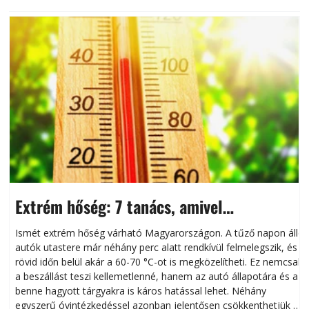
Extrém hőség: 7 tanács, amivel
megóvhatjuk autónkat a nyári károktól
Ismét extrém hőség várható Magyarországon. A tűző napon álló
autók utastere már néhány perc alatt rendkívül felmelegszik, és
rövid időn belül akár a 60-70 °C-ot is megközelítheti. Ez nemcsak
n
a beszállást teszi kellemetlenné, hanem az autó állapotára és a
benne hagyott tárgyakra is káros hatással lehet. Néhány
egyszerű óvintézkedéssel azonban jelentősen csökkenthetjük a