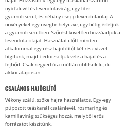
hajat. Hozzávalók: egy-egy teáskanál szárított 
nyírfalevél és levendulavirág, egy liter 
gyümölcsecet, és néhány csepp levendulaolaj. A 
növényeket egy üvegbe helyezve, egy hétig érleljük 
a gyümölcsecetben. Szűrést követően hozzáadjuk a 
levendula olajat. Használat előtt minden 
alkalommal egy rész hajöblítőt két rész vízzel 
hígítunk, majd bedörzsöljük vele a hajat és a 
fejbőrt. Csak negyed óra múltán öblítsük le, de 
akkor alaposan.
CSALÁNOS HAJÖBLÍTŐ
Vékony szálú, szőke hajra használatos. Egy-egy 
púpozott teáskanál csalánlevél, rozmaring és 
kamillavirág szükséges hozzá, melyből erős 
forrázatot készítünk.