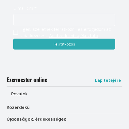
E-mail cím
*
Igen, szeretnék feliratkozni, és elfogadom az 
adatkezelést. 
Adatvédelmi tájékoztató
Feliratkozás
Ezermester online
Lap tetejére
Rovatok
Közérdekű
Újdonságok, érdekességek