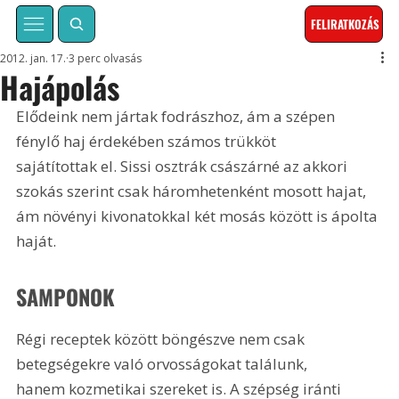
FELIRATKOZÁS
2012. jan. 17.
3 perc olvasás
Hajápolás
Elődeink nem jártak fodrászhoz, ám a szépen 
fénylő haj érdekében számos trükköt 
sajátítottak el. Sissi osztrák császárné az akkori 
szokás szerint csak háromhetenként mosott hajat, 
ám növényi kivonatokkal két mosás között is ápolta 
haját. 
SAMPONOK
Régi receptek között böngészve nem csak 
betegségekre való orvosságokat találunk, 
hanem kozmetikai szereket is. A szépség iránti 