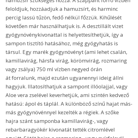
hamuzsír szükséges hozzá. A szappant forró vízben 
feloldjuk, hozzáadjuk a hamuzsírt, és harminc 
percig lassú tűzön, fedő nélkül főzzük. Kihűlését 
követően már használhatjuk is. A desztillált vizet 
gyógynövénykivonattal is helyettesíthetjük, így a 
sampon tisztító hatásához, még gyógyhatás is 
társul. Egy marék gyógynövényt (ami lehet csalán, 
kamillavirág, hársfa virág, körömvirág, rozmaring 
vagy zsálya) 750 ml vízben negyed órán 
át forralunk, majd ezután ugyanennyi ideig állni 
hagyjuk. Illatosíthatjuk a sampont illóolajjal, vagy 
Aloe vera zselével keverhetjük, ami szintén kedvező 
hatású: ápol és táplál. A különböző színű hajat más-
más gyógynövénnyel kezelték a régiek. A szőke 
hajra szánt samponba kamillavirág-, vagy 
rebarbaragyökér kivonatát tették citromlével 