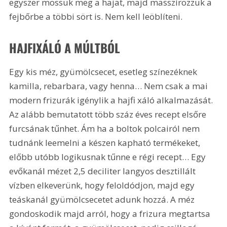
egyszer mossuk meg a hajat, majd masszírozzuk a 
fejbőrbe a többi sört is. Nem kell leöblíteni.
HAJFIXÁLÓ A MÚLTBÓL
Egy kis méz, gyümölcsecet, esetleg színezéknek 
kamilla, rebarbara, vagy henna… Nem csak a mai 
modern frizurák igénylik a hajfi xáló alkalmazását. 
Az alább bemutatott több száz éves recept elsőre 
furcsának tűnhet. Ám ha a boltok polcairól nem 
tudnánk leemelni a készen kapható termékeket, 
előbb utóbb logikusnak tűnne e régi recept… Egy 
evőkanál mézet 2,5 deciliter langyos desztillált 
vízben elkeverünk, hogy feloldódjon, majd egy 
teáskanál gyümölcsecetet adunk hozzá. A méz 
gondoskodik majd arról, hogy a frizura megtartsa 