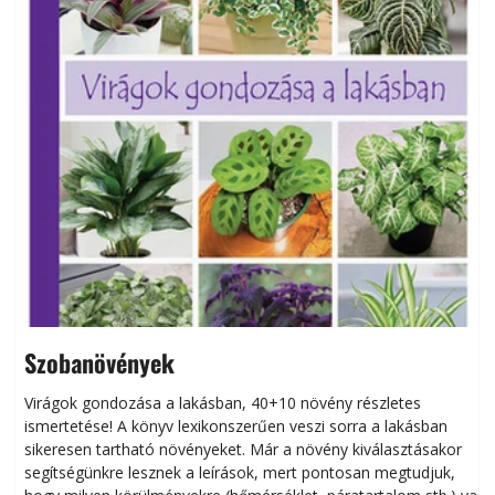
Szobanövények
Virágok gondozása a lakásban, 40+10 növény részletes
ismertetése! A könyv lexikonszerűen veszi sorra a lakásban
s
sikeresen tart­ha­tó növényeket. Már a növény kiválasztásakor
h
segítségünkre lesznek a leírások, mert pontosan megtudjuk,
k