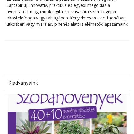
Laptapir új, innovatív, praktikus és egyedi megoldás a
L
nyomtatott magazinok digitális olvasására számítógépen,
okostelefonon vagy táblagépen. Kényelmesen az otthonában,
útközben vagy nyaralás, pihenés alatt is elérhetők lapszámaink.
ú
Bárhol, bármikor, akár külföldön élve vagy dolgozva is
B
olvashatók az Ezermester lapszámai. A Laptapir kényelmes
megoldás, mert: – t
Kiadványaink