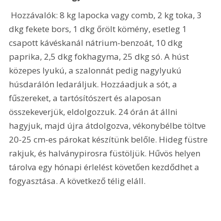
 Hozzávalók: 8 kg lapocka vagy comb, 2 kg toka, 3 
dkg fekete bors, 1 dkg őrölt kömény, esetleg 1 
csapott kávéskanál nátrium-benzoát, 10 dkg 
paprika, 2,5 dkg fokhagyma, 25 dkg só. A húst 
közepes lyukú, a szalonnát pedig nagylyukú 
húsdarálón ledaráljuk. Hozzáadjuk a sót, a 
fűszereket, a tartósítószert és alaposan 
összekeverjük, eldolgozzuk. 24 órán át állni 
hagyjuk, majd újra átdolgozva, vékonybélbe töltve 
20-25 cm-es párokat készítünk belőle. Hideg füstre 
rakjuk, és halványpirosra füstöljük. Hűvös helyen 
tárolva egy hónapi érlelést követően kezdődhet a 
fogyasztása. A következő télig eláll. 