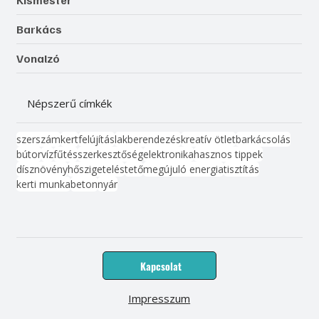
Kismester
Barkács
Vonalzó
Népszerű címkék
szerszám
kert
felújítás
lakberendezés
kreatív ötlet
barkácsolás
bútor
víz
fűtés
szerkesztőség
elektronika
hasznos tippek
dísznövény
hőszigetelés
tető
megújuló energia
tisztítás
kerti munka
beton
nyár
Kapcsolat
Impresszum