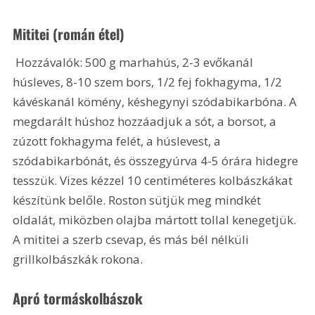
Mititei (román étel)
 Hozzávalók: 500 g marhahús, 2-3 evőkanál 
húsleves, 8-10 szem bors, 1/2 fej fokhagyma, 1/2 
kávéskanál kömény, késhegynyi szódabikarbóna. A 
megdarált húshoz hozzáadjuk a sót, a borsot, a 
zúzott fokhagyma felét, a húslevest, a 
szódabikarbónát, és összegyúrva 4-5 órára hidegre 
tesszük. Vizes kézzel 10 centiméteres kolbászkákat 
készítünk belőle. Roston sütjük meg mindkét 
oldalát, miközben olajba mártott tollal kenegetjük. 
A mititei a szerb csevap, és más bél nélküli 
grillkolbászkák rokona. 
Apró tormáskolbászok