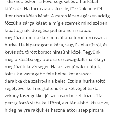
- disznóöléskor - a kövérségeket és a hurkákat 
kifőzzük. Ha forró az a zsíros lé, főzzünk bele fél 
liter tiszta köles kását. A zsíros lében egészen addig 
főzzük a sárga kását, a míg e szemek mind szépen 
kipattognak; de egész puhára nem szabad 
megfőzni, mert akkor nem állana tömören össze a 
hurka. Ha kipattogott a kása, vegyük el a tűzről, és 
kevés sót, törött borsot hintsünk közé. Tegyünk 
még a kásába egy apróra összevagdalt maréknyi 
megfőzött kövérséget. Ha az izét jónak találjuk, 
töltsük a vastagabb féle bélbe, két araszos 
darabkákba szakítván a belet. Ezt is a hurka töltő 
segélyével kell megtölteni, és a két végét tiszta, 
vékony faszegekkel jó szorosan be kell tűzni. Tíz 
percig forró vízbe kell főzni, azután abból kiszedve, 
hideg helyre rakjuk és használatkor szép pirosra 