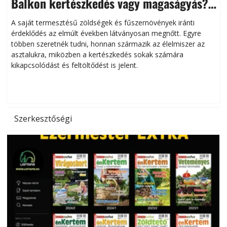
Balkon kertészkedés vagy magaságyás?
Helytakarékos kertészkedés
A saját termesztésű zöldségek és fűszernövények iránti
érdeklődés az elmúlt években látványosan megnőtt. Egyre
többen szeretnék tudni, honnan származik az élelmiszer az
l
asztalukra, miközben a kertészkedés sokak számára
kikapcsolódást és feltöltődést is jelent.
é
d
Szerkesztőségi