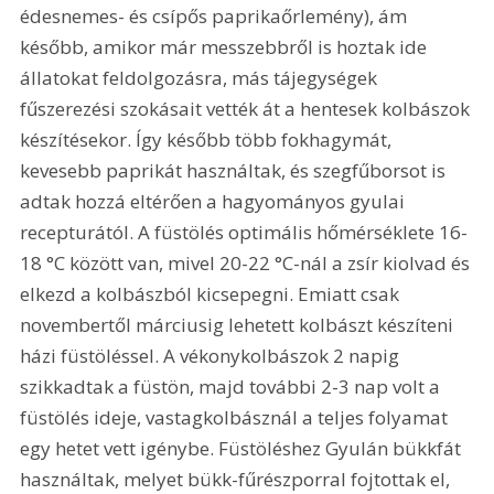
édesnemes- és csípős paprikaőrlemény), ám 
később, amikor már messzebbről is hoztak ide 
állatokat feldolgozásra, más tájegységek 
fűszerezési szokásait vették át a hentesek kolbászok 
készítésekor. Így később több fokhagymát, 
kevesebb paprikát használtak, és szegfűborsot is 
adtak hozzá eltérően a hagyományos gyulai 
recepturától. A füstölés optimális hőmérséklete 16-
18 °C között van, mivel 20-22 °C-nál a zsír kiolvad és 
elkezd a kolbászból kicsepegni. Emiatt csak 
novembertől márciusig lehetett kolbászt készíteni 
házi füstöléssel. A vékonykolbászok 2 napig 
szikkadtak a füstön, majd további 2-3 nap volt a 
füstölés ideje, vastagkolbásznál a teljes folyamat 
egy hetet vett igénybe. Füstöléshez Gyulán bükkfát 
használtak, melyet bükk-fűrészporral fojtottak el, 