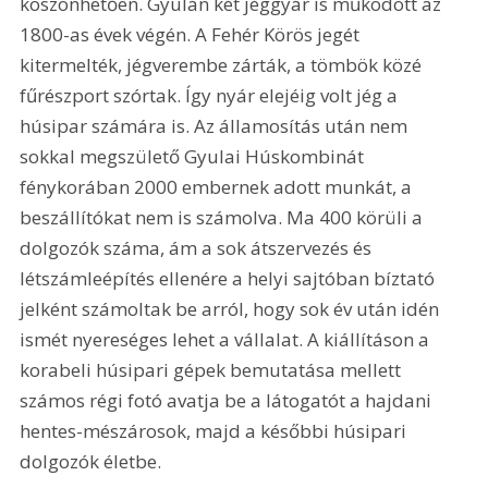
köszönhetően. Gyulán két jéggyár is működött az 
1800-as évek végén. A Fehér Körös jegét 
kitermelték, jégverembe zárták, a tömbök közé 
fűrészport szórtak. Így nyár elejéig volt jég a 
húsipar számára is. Az államosítás után nem 
sokkal megszülető Gyulai Húskombinát 
fénykorában 2000 embernek adott munkát, a 
beszállítókat nem is számolva. Ma 400 körüli a 
dolgozók száma, ám a sok átszervezés és 
létszámleépítés ellenére a helyi sajtóban bíztató 
jelként számoltak be arról, hogy sok év után idén 
ismét nyereséges lehet a vállalat. A kiállításon a 
korabeli húsipari gépek bemutatása mellett 
számos régi fotó avatja be a látogatót a hajdani 
hentes-mészárosok, majd a későbbi húsipari 
dolgozók életbe.