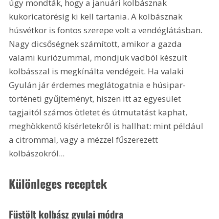
úgy mondták, hogy a januári kolbásznak 
kukoricatörésig ki kell tartania. A kolbásznak 
húsvétkor is fontos szerepe volt a vendéglátásban. 
Nagy dicsőségnek számított, amikor a gazda 
valami kuriózummal, mondjuk vadból készült 
kolbásszal is megkínálta vendégeit. Ha valaki 
Gyulán jár érdemes meglátogatnia e húsipar-
történeti gyűjteményt, hiszen itt az egyesület 
tagjaitól számos ötletet és útmutatást kaphat, 
meghökkentő kísérletekről is hallhat: mint például 
a citrommal, vagy a mézzel fűszerezett 
kolbászokról...
Különleges receptek
Füstölt kolbász gyulai módra