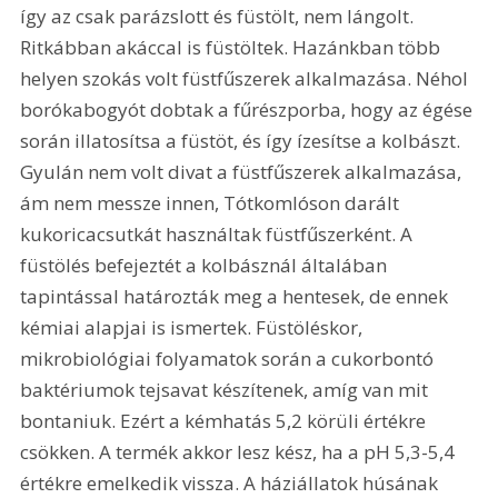
így az csak parázslott és füstölt, nem lángolt. 
Ritkábban akáccal is füstöltek. Hazánkban több 
helyen szokás volt füstfűszerek alkalmazása. Néhol 
borókabogyót dobtak a fűrészporba, hogy az égése 
során illatosítsa a füstöt, és így ízesítse a kolbászt. 
Gyulán nem volt divat a füstfűszerek alkalmazása, 
ám nem messze innen, Tótkomlóson darált 
kukoricacsutkát használtak füstfűszerként. A 
füstölés befejeztét a kolbásznál általában 
tapintással határozták meg a hentesek, de ennek 
kémiai alapjai is ismertek. Füstöléskor, 
mikrobiológiai folyamatok során a cukorbontó 
baktériumok tejsavat készítenek, amíg van mit 
bontaniuk. Ezért a kémhatás 5,2 körüli értékre 
csökken. A termék akkor lesz kész, ha a pH 5,3-5,4 
értékre emelkedik vissza. A háziállatok húsának 