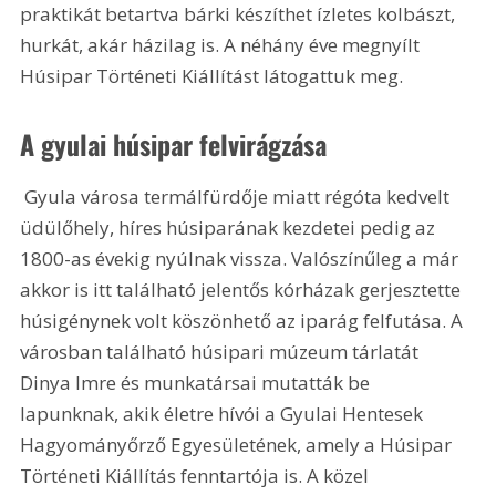
praktikát betartva bárki készíthet ízletes kolbászt, 
hurkát, akár házilag is. A néhány éve megnyílt 
Húsipar Történeti Kiállítást látogattuk meg.
A gyulai húsipar felvirágzása
 Gyula városa termálfürdője miatt régóta kedvelt 
üdülőhely, híres húsiparának kezdetei pedig az 
1800-as évekig nyúlnak vissza. Valószínűleg a már 
akkor is itt található jelentős kórházak gerjesztette 
húsigénynek volt köszönhető az iparág felfutása. A 
városban található húsipari múzeum tárlatát 
Dinya Imre és munkatársai mutatták be 
lapunknak, akik életre hívói a Gyulai Hentesek 
Hagyományőrző Egyesületének, amely a Húsipar 
Történeti Kiállítás fenntartója is. A közel 