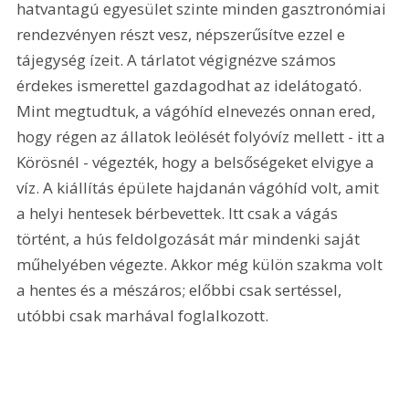
hatvantagú egyesület szinte minden gasztronómiai 
rendezvényen részt vesz, népszerűsítve ezzel e 
tájegység ízeit. A tárlatot végignézve számos 
érdekes ismerettel gazdagodhat az idelátogató. 
Mint megtudtuk, a vágóhíd elnevezés onnan ered, 
hogy régen az állatok leölését folyóvíz mellett - itt a 
Körösnél - végezték, hogy a belsőségeket elvigye a 
víz. A kiállítás épülete hajdanán vágóhíd volt, amit 
a helyi hentesek bérbevettek. Itt csak a vágás 
történt, a hús feldolgozását már mindenki saját 
műhelyében végezte. Akkor még külön szakma volt 
a hentes és a mészáros; előbbi csak sertéssel, 
utóbbi csak marhával foglalkozott. 