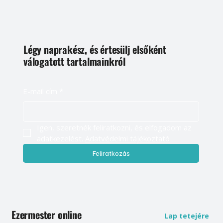
Légy naprakész, és értesülj elsőként
válogatott tartalmainkról
E-mail cím
*
Igen, szeretnék feliratkozni, és elfogadom az 
adatkezelést. 
Adatvédelmi tájékoztató
Feliratkozás
Ezermester online
Lap tetejére