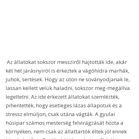
 Az állatokat sokszor messziről hajtották ide, akár 
két hét járásnyiról is érkeztek a vágóhídra marhák, 
juhok, sertések. Hogy az úton ne soványodjanak le, 
lassan kellett velük haladni, sokszor meg-megállva 
legeltetni. Az ide érkezett állatokat szemlézték, 
pihentették, hogy esetleges lázas állapotuk és a 
stressz elmúljon, csak utána vágták. A gyulai 
húsipar számos mesterség felvirágzását hozta a 
környéken, nem csak az állattartók éltek jól ennek 