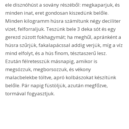
ele disznóhúst a sovány részéből: megkaparjuk, és 
minden inat, eret gondosan kiszedünk belőle. 
Minden kilogramm húsra számítunk négy deciliter 
vizet, felforraljuk. Teszünk bele 3 deka sót és egy 
gerezd zúzott fokhagymát; ha meghűl, apránként a 
húsra szűrjük, fakalapácssal addig verjük, míg a víz 
mind elfolyt, és a hús finom, tésztaszerű lesz. 
Ezután félretesszük másnapig, amikor is 
megsózzuk, megborsozzuk, és vékony 
malacbelekbe töltve, apró kolbászokat készítünk 
belőle. Pár napig füstöljük, azután megfőzve, 
tormával fogyasztjuk.