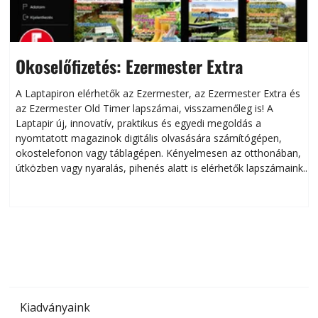
Okoselőfizetés: Ezermester Extra
A Laptapiron elérhetők az Ezermester, az Ezermester Extra és
az Ezermester Old Timer lapszámai, visszamenőleg is! A
Laptapir új, innovatív, praktikus és egyedi megoldás a
L
nyomtatott magazinok digitális olvasására számítógépen,
okostelefonon vagy táblagépen. Kényelmesen az otthonában,
útközben vagy nyaralás, pihenés alatt is elérhetők lapszámaink.
ú
Bárhol, bármikor, akár külföldön élve vagy dolgozva is
B
olvashatók az Ezermester lapszámai. A Laptapir kényelmes
megoldás, mert: – t
Kiadványaink