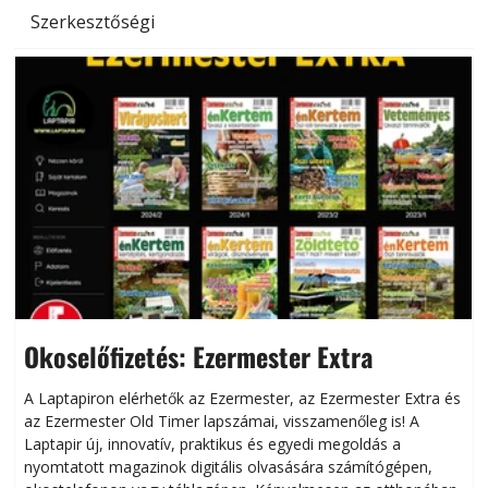
Szerkesztőségi
Okoselőfizetés: Ezermester Extra
A Laptapiron elérhetők az Ezermester, az Ezermester Extra és
az Ezermester Old Timer lapszámai, visszamenőleg is! A
Laptapir új, innovatív, praktikus és egyedi megoldás a
L
nyomtatott magazinok digitális olvasására számítógépen,