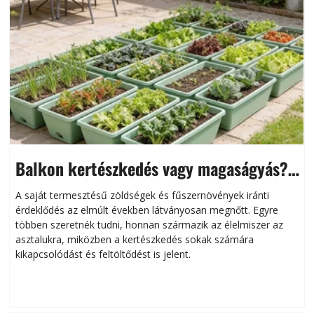
Balkon kertészkedés vagy magaságyás?
Helytakarékos kertészkedés
A saját termesztésű zöldségek és fűszernövények iránti
érdeklődés az elmúlt években látványosan megnőtt. Egyre
többen szeretnék tudni, honnan származik az élelmiszer az
l
asztalukra, miközben a kertészkedés sokak számára
kikapcsolódást és feltöltődést is jelent.
é
d