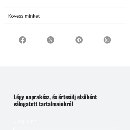
t
Kövess minket
Légy naprakész, és értesülj elsőként
válogatott tartalmainkról
E-mail cím
*