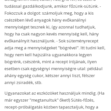
tudással gazdálkodjunk, amikor főzünk-sütünk. - 
Fokozzuk a dolgot: számoljuk meg, hogy a kis 
csészében lévő anyagok hány evőkanálnyi 
mennyiséget tesznek ki, így azonnal tudhatjuk, 
hogy ha csak nagyon kevés mennyiség kell, hány 
evőkanálnyit használjunk. - Sok süteményrecept 
adja meg a mennyiségeket "bögrével". Itt tudni kell, 
hogy nem kell hajszálra ugyanakkora legyen 
bögrénk, csészénk, mint a recept írójának, ilyen 
esetben csak egységnyi mennyiségre utal: például 
ahány egység cukor, kétszer annyi liszt, félszer 
annyi zsiradék, stb. 
Ugyanazokat az eszközöket használjuk mindig. (Ha 
már egyszer "megtanultuk" őket!) Sütés-főzés, 
recept-próbálgatás közben tapasztaljuk, hogy a 