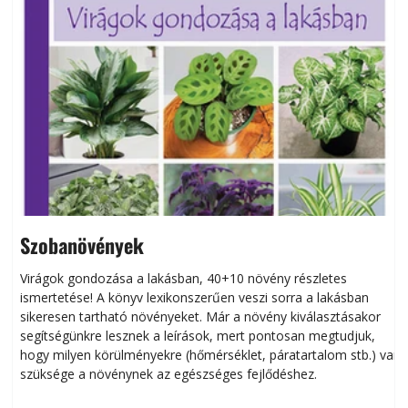
Szobanövények
Virágok gondozása a lakásban, 40+10 növény részletes
ismertetése! A könyv lexikonszerűen veszi sorra a lakásban
s
sikeresen tart­ha­tó növényeket. Már a növény kiválasztásakor
h
segítségünkre lesznek a leírások, mert pontosan megtudjuk,
k
hogy milyen körülményekre (hőmérséklet, páratartalom stb.) van
szüksége a növénynek az egészséges fejlődéshez.