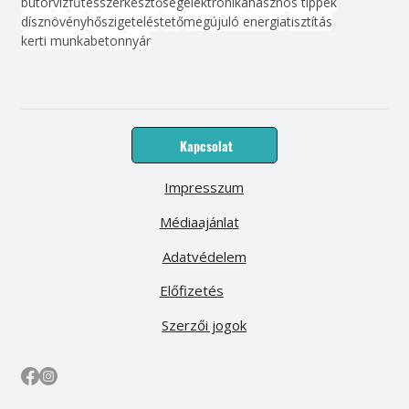
bútor
víz
fűtés
szerkesztőség
elektronika
hasznos tippek
dísznövény
hőszigetelés
tető
megújuló energia
tisztítás
kerti munka
beton
nyár
Kapcsolat
Impresszum
Médiaajánlat
Adatvédelem
Előfizetés
Szerzői jogok