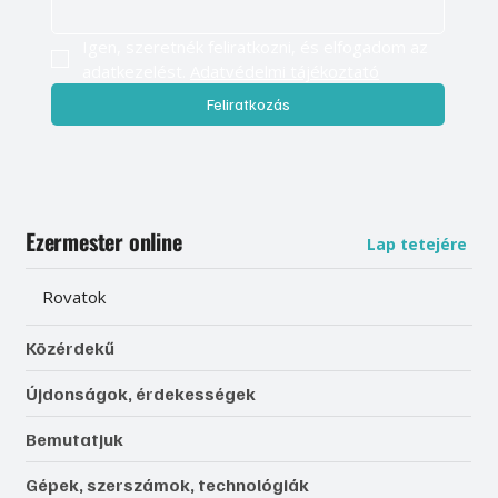
Igen, szeretnék feliratkozni, és elfogadom az 
adatkezelést. 
Adatvédelmi tájékoztató
Feliratkozás
Ezermester online
Lap tetejére
Rovatok
Közérdekű
Újdonságok, érdekességek
Bemutatjuk
Gépek, szerszámok, technológiák