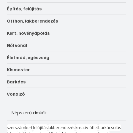
Építés, felújítás
Otthon, lakberendezés
Kert, növényápolás
Női vonal
Életmód, egészség
Kismester
Barkács
Vonalzó
Népszerű címkék
szerszám
kert
felújítás
lakberendezés
kreatív ötlet
barkácsolás