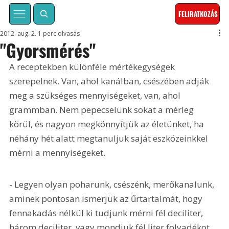
FELIRATKOZÁS
2012. aug. 2.
1 perc olvasás
"Gyorsmérés"
A receptekben különféle mértékegységek 
szerepelnek. Van, ahol kanálban, csészében adják 
meg a szükséges mennyiségeket, van, ahol 
grammban. Nem pepecselünk sokat a mérleg 
körül, és nagyon megkönnyítjük az életünket, ha 
néhány hét alatt megtanuljuk saját eszközeinkkel 
mérni a mennyiségeket. 
- Legyen olyan poharunk, csészénk, merőkanalunk, 
aminek pontosan ismerjük az űrtartalmát, hogy 
fennakadás nélkül ki tudjunk mérni fél deciliter, 
három deciliter, vagy mondjuk fél liter folyadékot. 