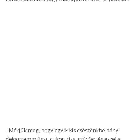
- Mérjük meg, hogy egyik kis csészénkbe hány 
dekagramm liszt, cukor, rizs, gríz fér, és ezzel a 