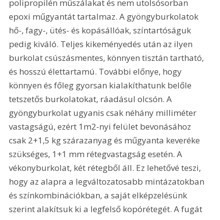
polipropilén műszálakat és nem utolsósorban 
epoxi műgyantát tartalmaz. A gyöngyburkolatok 
hő-, fagy-, ütés- és kopásállóak, színtartóságuk 
pedig kiváló. Teljes kikeményedés után az ilyen 
burkolat csúszásmentes, könnyen tisztán tartható, 
és hosszú élettartamú. További előnye, hogy 
könnyen és főleg gyorsan kialakíthatunk belőle 
tetszetős burkolatokat, ráadásul olcsón. A 
gyöngyburkolat ugyanis csak néhány milliméter 
vastagságú, ezért 1m2-nyi felület bevonásához 
csak 2+1,5 kg szárazanyag és műgyanta keveréke 
szükséges, 1+1 mm rétegvastagság esetén. A 
vékonyburkolat, két rétegből áll. Ez lehetővé teszi, 
hogy az alapra a legváltozatosabb mintázatokban 
és színkombinációkban, a saját elképzelésünk 
szerint alakítsuk ki a legfelső kopórétegét. A fugát 