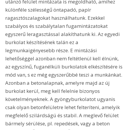
utánzó felület mintázata is megoldható, amihez 
különféle szélességű öntapadó, papír 
ragasztószalagokat használhatunk. Ezekkel 
szabályos és szabálytalan fugamintázatokat 
egyszerű leragasztással alakíthatunk ki. Az egyedi 
burkolat készítésének talán ez a 
legmunkaigényesebb része. E mintázási 
lehetőséggel azonban nem feltétlenül kell élnünk, 
az egyszínű, fuganélküli burkolatok elkészítésére is 
mód van, s ez még egyszerűbbé teszi a munkánkat. 
Azonban a betonalapnak, amelyre majd az új 
burkolat kerül, meg kell felelnie bizonyos 
követelményeknek. A gyöngyburkolatot ugyanis 
csak olyan betonfelületre lehet felteríteni, amelyik 
megfelelő szilárdságú és stabil. A meglevő felület 
bármely sérülése, pl. repedések, vagy a beton 