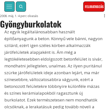
FELIRATKOZÁS
2008. máj. 1.
4 perc olvasás
Gyöngyburkolatok
Az egyik legáltalánosabban használt 
építőanyagunk a beton. Könnyű vele bánni, nagyon 
szilárd, ezért igen széles körben alkalmazzák 
járófelületek alapjaként is. Ám még a 
legtökéletesebben eldolgozott betonfelület is sivár, 
mondhatni jellegtelen, unalmas. Az ilyen puritánul 
szürke járófelületek ideje azonban lejárt, ma már 
színesebbre, változatosabbra vágyunk, ezért a 
betonozott felületekre többnyire különféle mázas 
és színes kerámialapokból ragasztunk új 
burkolatot. Ezek természetesen nem mondhatók 
olcsóknak, a lerakatásuk pedig tovább növeli a 