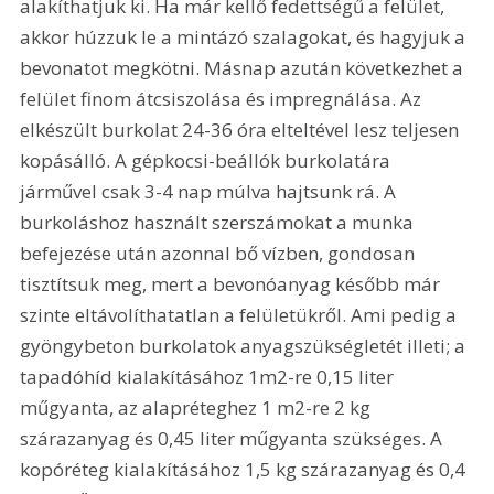
alakíthatjuk ki. Ha már kellő fedettségű a felület, 
akkor húzzuk le a mintázó szalagokat, és hagyjuk a 
bevonatot megkötni. Másnap azután következhet a 
felület finom átcsiszolása és impregnálása. Az 
elkészült burkolat 24-36 óra elteltével lesz teljesen 
kopásálló. A gépkocsi-beállók burkolatára 
járművel csak 3-4 nap múlva hajtsunk rá. A 
burkoláshoz használt szerszámokat a munka 
befejezése után azonnal bő vízben, gondosan 
tisztítsuk meg, mert a bevonóanyag később már 
szinte eltávolíthatatlan a felületükről. Ami pedig a 
gyöngybeton burkolatok anyagszükségletét illeti; a 
tapadóhíd kialakításához 1m2-re 0,15 liter 
műgyanta, az alapréteghez 1 m2-re 2 kg 
szárazanyag és 0,45 liter műgyanta szükséges. A 
kopóréteg kialakításához 1,5 kg szárazanyag és 0,4 