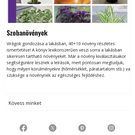
Szobanövények
Virágok gondozása a lakásban, 40+10 növény részletes
ismertetése! A könyv lexikonszerűen veszi sorra a lakásban
s
sikeresen tart­ha­tó növényeket. Már a növény kiválasztásakor
h
segítségünkre lesznek a leírások, mert pontosan megtudjuk,
k
hogy milyen körülményekre (hőmérséklet, páratartalom stb.) van
szüksége a növénynek az egészséges fejlődéshez.
t
Kövess minket