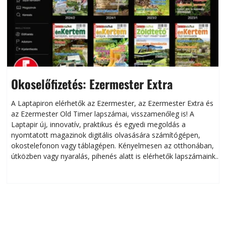
Okoselőfizetés: Ezermester Extra
A Laptapiron elérhetők az Ezermester, az Ezermester Extra és
az Ezermester Old Timer lapszámai, visszamenőleg is! A
Laptapir új, innovatív, praktikus és egyedi megoldás a
L
nyomtatott magazinok digitális olvasására számítógépen,
okostelefonon vagy táblagépen. Kényelmesen az otthonában,
útközben vagy nyaralás, pihenés alatt is elérhetők lapszámaink.
ú
Bárhol, bármikor, akár külföldön élve vagy dolgozva is
B
olvashatók az Ezermester lapszámai. A Laptapir kényelmes
megoldás, mert: – t