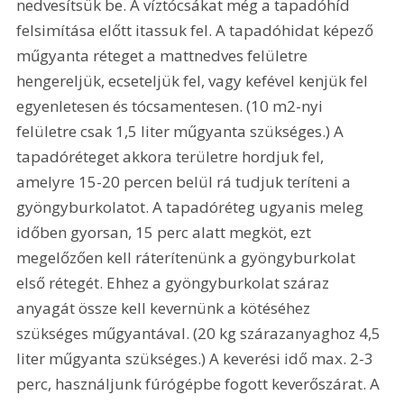
nedvesítsük be. A víztócsákat még a tapadóhíd 
felsimítása előtt itassuk fel. A tapadóhidat képező 
műgyanta réteget a mattnedves felületre 
hengereljük, ecseteljük fel, vagy kefével kenjük fel 
egyenletesen és tócsamentesen. (10 m2-nyi 
felületre csak 1,5 liter műgyanta szükséges.) A 
tapadóréteget akkora területre hordjuk fel, 
amelyre 15-20 percen belül rá tudjuk teríteni a 
gyöngyburkolatot. A tapadóréteg ugyanis meleg 
időben gyorsan, 15 perc alatt megköt, ezt 
megelőzően kell ráterítenünk a gyöngyburkolat 
első rétegét. Ehhez a gyöngyburkolat száraz 
anyagát össze kell kevernünk a kötéséhez 
szükséges műgyantával. (20 kg szárazanyaghoz 4,5 
liter műgyanta szükséges.) A keverési idő max. 2-3 
perc, használjunk fúrógépbe fogott keverőszárat. A 