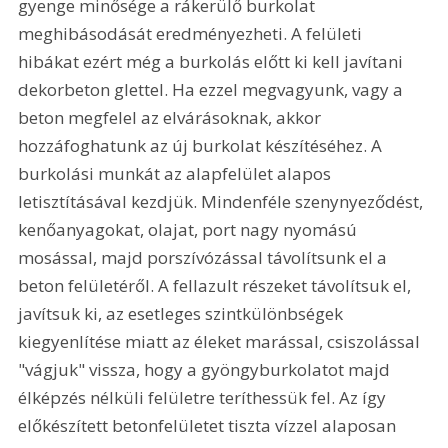
gyenge minősége a rákerülő burkolat 
meghibásodását eredményezheti. A felületi 
hibákat ezért még a burkolás előtt ki kell javítani 
dekorbeton glettel. Ha ezzel megvagyunk, vagy a 
beton megfelel az elvárásoknak, akkor 
hozzáfoghatunk az új burkolat készítéséhez. A 
burkolási munkát az alapfelület alapos 
letisztításával kezdjük. Mindenféle szenynyeződést, 
kenőanyagokat, olajat, port nagy nyomású 
mosással, majd porszívózással távolítsunk el a 
beton felületéről. A fellazult részeket távolítsuk el, 
javítsuk ki, az esetleges szintkülönbségek 
kiegyenlítése miatt az éleket marással, csiszolással 
"vágjuk" vissza, hogy a gyöngyburkolatot majd 
élképzés nélküli felületre teríthessük fel. Az így 
előkészített betonfelületet tiszta vízzel alaposan 