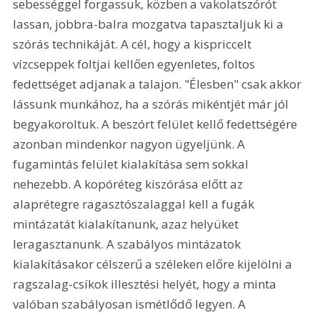
sebességgel forgassuk, közben a vakolatszórót 
lassan, jobbra-balra mozgatva tapasztaljuk ki a 
szórás technikáját. A cél, hogy a kispriccelt 
vízcseppek foltjai kellően egyenletes, foltos 
fedettséget adjanak a talajon. "Élesben" csak akkor 
lássunk munkához, ha a szórás mikéntjét már jól 
begyakoroltuk. A beszórt felület kellő fedettségére 
azonban mindenkor nagyon ügyeljünk. A 
fugamintás felület kialakítása sem sokkal 
nehezebb. A kopóréteg kiszórása előtt az 
alaprétegre ragasztószalaggal kell a fugák 
mintázatát kialakítanunk, azaz helyüket 
leragasztanunk. A szabályos mintázatok 
kialakításakor célszerű a széleken előre kijelölni a 
ragszalag-csíkok illesztési helyét, hogy a minta 
valóban szabályosan ismétlődő legyen. A 