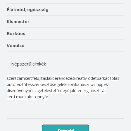
Életmód, egészség
Kismester
Barkács
Vonalzó
Népszerű címkék
szerszám
kert
felújítás
lakberendezés
kreatív ötlet
barkácsolás
bútor
víz
fűtés
szerkesztőség
elektronika
hasznos tippek
dísznövény
hőszigetelés
tető
megújuló energia
tisztítás
kerti munka
beton
nyár
Kapcsolat