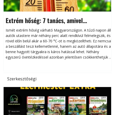
Extrém hőség: 7 tanács, amivel
megóvhatjuk autónkat a nyári károktól
Ismét extrém hőség várható Magyarországon. A tűző napon álló
autók utastere már néhány perc alatt rendkívül felmelegszik, és
rövid időn belül akár a 60-70 °C-ot is megközelítheti. Ez nemcsak
n
a beszállást teszi kellemetlenné, hanem az autó állapotára és a
benne hagyott tárgyakra is káros hatással lehet. Néhány
egyszerű óvintézkedéssel azonban jelentősen csökkenthetjük a
hőség káros hatásait.
l
Szerkesztőségi