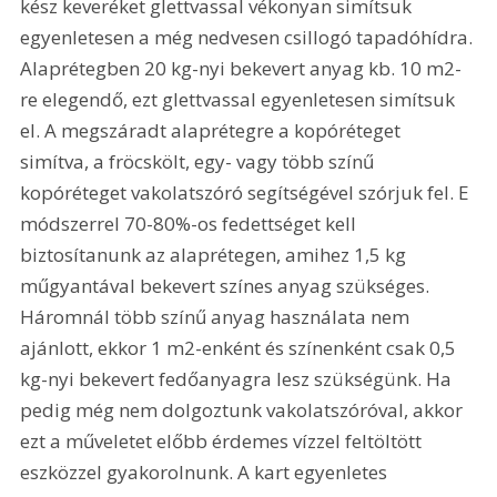
kész keveréket glettvassal vékonyan simítsuk 
egyenletesen a még nedvesen csillogó tapadóhídra. 
Alaprétegben 20 kg-nyi bekevert anyag kb. 10 m2-
re elegendő, ezt glettvassal egyenletesen simítsuk 
el. A megszáradt alaprétegre a kopóréteget 
simítva, a fröcskölt, egy- vagy több színű 
kopóréteget vakolatszóró segítségével szórjuk fel. E 
módszerrel 70-80%-os fedettséget kell 
biztosítanunk az alaprétegen, amihez 1,5 kg 
műgyantával bekevert színes anyag szükséges. 
Háromnál több színű anyag használata nem 
ajánlott, ekkor 1 m2-enként és színenként csak 0,5 
kg-nyi bekevert fedőanyagra lesz szükségünk. Ha 
pedig még nem dolgoztunk vakolatszóróval, akkor 
ezt a műveletet előbb érdemes vízzel feltöltött 
eszközzel gyakorolnunk. A kart egyenletes 