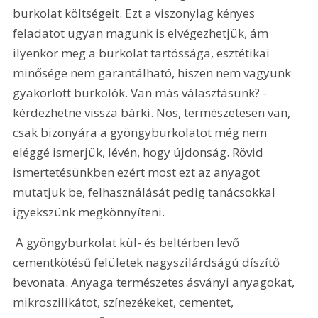
burkolat költségeit. Ezt a viszonylag kényes 
feladatot ugyan magunk is elvégezhetjük, ám 
ilyenkor meg a burkolat tartóssága, esztétikai 
minősége nem garantálható, hiszen nem vagyunk 
gyakorlott burkolók. Van más választásunk? - 
kérdezhetne vissza bárki. Nos, természetesen van, 
csak bizonyára a gyöngyburkolatot még nem 
eléggé ismerjük, lévén, hogy újdonság. Rövid 
ismertetésünkben ezért most ezt az anyagot 
mutatjuk be, felhasználását pedig tanácsokkal 
igyekszünk megkönnyíteni.
 A gyöngyburkolat kül- és beltérben levő 
cementkötésű felületek nagyszilárdságú díszítő 
bevonata. Anyaga természetes ásványi anyagokat, 
mikroszilikátot, színezékeket, cementet, 