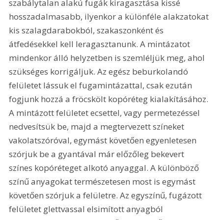
szabálytalan alakú fugák kiragasztása kissé 
hosszadalmasabb, ilyenkor a különféle alakzatokat 
kis szalagdarabokból, szakaszonként és 
átfedésekkel kell leragasztanunk. A mintázatot 
mindenkor álló helyzetben is szemléljük meg, ahol 
szükséges korrigáljuk. Az egész beburkolandó 
felületet lássuk el fugamintázattal, csak ezután 
fogjunk hozzá a fröcskölt kopóréteg kialakításához. 
A mintázott felületet ecsettel, vagy permetezéssel 
nedvesítsük be, majd a megtervezett színeket 
vakolatszóróval, egymást követően egyenletesen 
szórjuk be a gyantával már előzőleg bekevert 
színes kopóréteget alkotó anyaggal. A különböző 
színű anyagokat természetesen most is egymást 
követően szórjuk a felületre. Az egyszínű, fugázott 
felületet glettvassal elsimított anyagból 