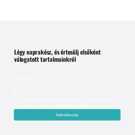
Légy naprakész, és értesülj elsőként
válogatott tartalmainkról
E-mail cím
*
Igen, szeretnék feliratkozni, és elfogadom az 
adatkezelést. 
Adatvédelmi tájékoztató
Feliratkozás