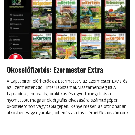
Okoselőfizetés: Ezermester Extra
A Laptapiron elérhetők az Ezermester, az Ezermester Extra és
az Ezermester Old Timer lapszámai, visszamenőleg is! A
Laptapir új, innovatív, praktikus és egyedi megoldás a
L
nyomtatott magazinok digitális olvasására számítógépen,
okostelefonon vagy táblagépen. Kényelmesen az otthonában,
útközben vagy nyaralás, pihenés alatt is elérhetők lapszámaink.
ú
Bárhol, bármikor, akár külföldön élve vagy dolgozva is
B
olvashatók az Ezermester lapszámai. A Laptapir kényelmes
megoldás, mert: – t