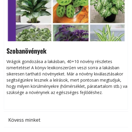
Szobanövények
Virágok gondozása a lakásban, 40+10 növény részletes
ismertetése! A könyv lexikonszerűen veszi sorra a lakásban
s
sikeresen tart­ha­tó növényeket. Már a növény kiválasztásakor
h
segítségünkre lesznek a leírások, mert pontosan megtudjuk,
k
hogy milyen körülményekre (hőmérséklet, páratartalom stb.) van
szüksége a növénynek az egészséges fejlődéshez.
t
Kövess minket