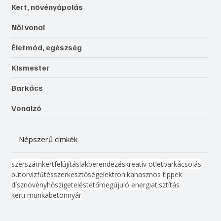
Kert, növényápolás
Női vonal
Életmód, egészség
Kismester
Barkács
Vonalzó
Népszerű címkék
szerszám
kert
felújítás
lakberendezés
kreatív ötlet
barkácsolás
bútor
víz
fűtés
szerkesztőség
elektronika
hasznos tippek
dísznövény
hőszigetelés
tető
megújuló energia
tisztítás
kerti munka
beton
nyár