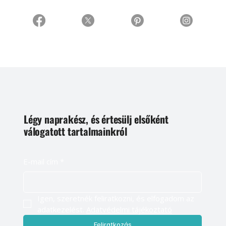
Légy naprakész, és értesülj elsőként
válogatott tartalmainkról
E-mail cím
*
Igen, szeretnék feliratkozni, és elfogadom az 
adatkezelést. 
Adatvédelmi tájékoztató
Feliratkozás