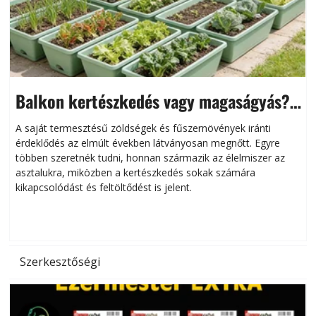
Balkon kertészkedés vagy magaságyás?
Helytakarékos kertészkedés
A saját termesztésű zöldségek és fűszernövények iránti
érdeklődés az elmúlt években látványosan megnőtt. Egyre
többen szeretnék tudni, honnan származik az élelmiszer az
l
asztalukra, miközben a kertészkedés sokak számára
kikapcsolódást és feltöltődést is jelent.
é
d
Szerkesztőségi