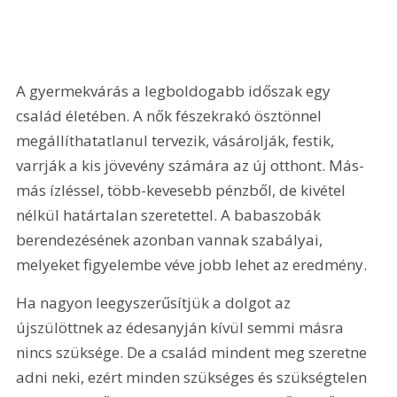
A gyermekvárás a legboldogabb időszak egy 
család életében. A nők fészekrakó ösztönnel 
megállíthatatlanul tervezik, vásárolják, festik, 
varrják a kis jövevény számára az új otthont. Más-
más ízléssel, több-kevesebb pénzből, de kivétel 
nélkül határtalan szeretettel. A babaszobák 
berendezésének azonban vannak szabályai, 
melyeket figyelembe véve jobb lehet az eredmény.
Ha nagyon leegyszerűsítjük a dolgot az 
újszülöttnek az édesanyján kívül semmi másra 
nincs szüksége. De a család mindent meg szeretne 
adni neki, ezért minden szükséges és szükségtelen 