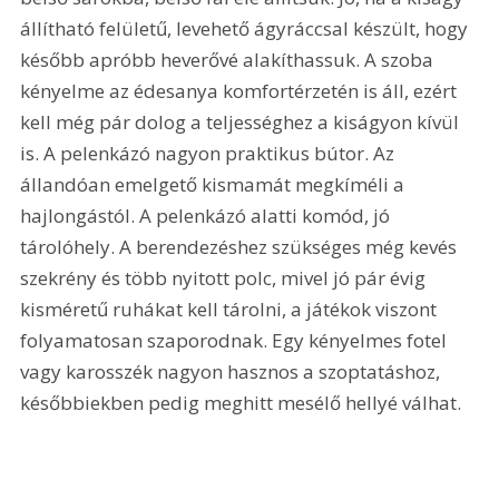
állítható felületű, levehető ágyráccsal készült, hogy 
később apróbb heverővé alakíthassuk. A szoba 
kényelme az édesanya komfortérzetén is áll, ezért 
kell még pár dolog a teljességhez a kiságyon kívül 
is. A pelenkázó nagyon praktikus bútor. Az 
állandóan emelgető kismamát megkíméli a 
hajlongástól. A pelenkázó alatti komód, jó 
tárolóhely. A berendezéshez szükséges még kevés 
szekrény és több nyitott polc, mivel jó pár évig 
kisméretű ruhákat kell tárolni, a játékok viszont 
folyamatosan szaporodnak. Egy kényelmes fotel 
vagy karosszék nagyon hasznos a szoptatáshoz, 
későbbiekben pedig meghitt mesélő hellyé válhat. 