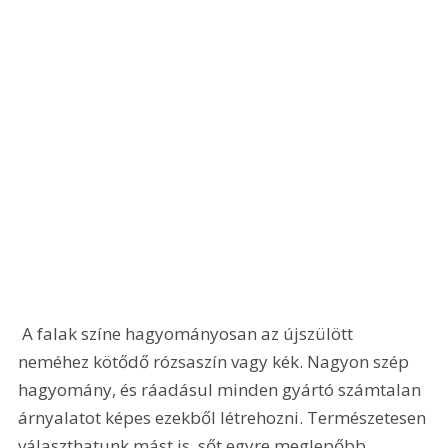
 A falak színe hagyományosan az újszülött 
neméhez kötődő rózsaszín vagy kék. Nagyon szép 
hagyomány, és ráadásul minden gyártó számtalan 
árnyalatot képes ezekből létrehozni. Természetesen 
választhatunk mást is, sőt egyre meglepőbb 