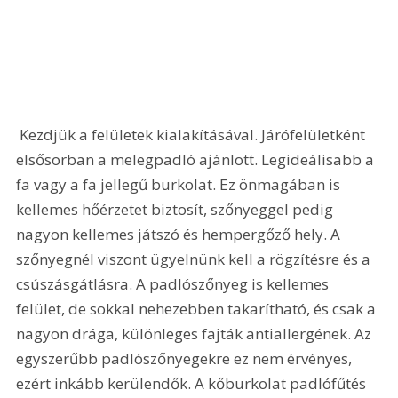
 Kezdjük a felületek kialakításával. Járófelületként 
elsősorban a melegpadló ajánlott. Legideálisabb a 
fa vagy a fa jellegű burkolat. Ez önmagában is 
kellemes hőérzetet biztosít, szőnyeggel pedig 
nagyon kellemes játszó és hempergőző hely. A 
szőnyegnél viszont ügyelnünk kell a rögzítésre és a 
csúszásgátlásra. A padlószőnyeg is kellemes 
felület, de sokkal nehezebben takarítható, és csak a 
nagyon drága, különleges fajták antiallergének. Az 
egyszerűbb padlószőnyegekre ez nem érvényes, 
ezért inkább kerülendők. A kőburkolat padlófűtés 