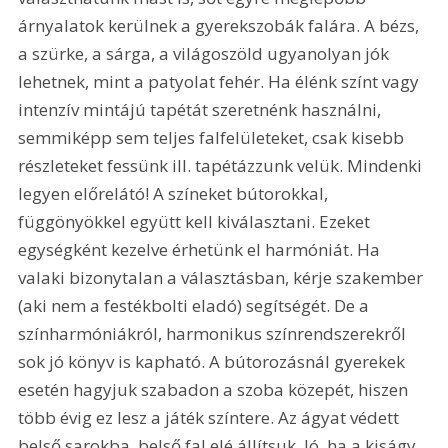
árnyalatok kerülnek a gyerekszobák falára. A bézs, 
a szürke, a sárga, a világoszöld ugyanolyan jók 
lehetnek, mint a patyolat fehér. Ha élénk színt vagy 
intenzív mintájú tapétát szeretnénk használni, 
semmiképp sem teljes falfelületeket, csak kisebb 
részleteket fessünk ill. tapétázzunk velük. Mindenki 
legyen előrelátó! A színeket bútorokkal, 
függönyökkel együtt kell kiválasztani. Ezeket 
egységként kezelve érhetünk el harmóniát. Ha 
valaki bizonytalan a választásban, kérje szakember 
(aki nem a festékbolti eladó) segítségét. De a 
színharmóniákról, harmonikus színrendszerekről 
sok jó könyv is kapható. A bútorozásnál gyerekek 
esetén hagyjuk szabadon a szoba közepét, hiszen 
több évig ez lesz a játék színtere. Az ágyat védett 
belső sarokba, belső fal elé állítsuk. Jó, ha a kiságy 