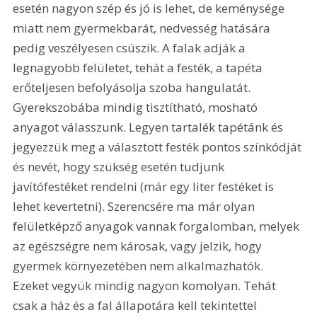
esetén nagyon szép és jó is lehet, de keménysége 
miatt nem gyermekbarát, nedvesség hatására 
pedig veszélyesen csúszik. A falak adják a 
legnagyobb felületet, tehát a festék, a tapéta 
erőteljesen befolyásolja szoba hangulatát. 
Gyerekszobába mindig tisztítható, mosható 
anyagot válasszunk. Legyen tartalék tapétánk és 
jegyezzük meg a választott festék pontos színkódját 
és nevét, hogy szükség esetén tudjunk 
javítófestéket rendelni (már egy liter festéket is 
lehet kevertetni). Szerencsére ma már olyan 
felületképző anyagok vannak forgalomban, melyek 
az egészségre nem károsak, vagy jelzik, hogy 
gyermek környezetében nem alkalmazhatók. 
Ezeket vegyük mindig nagyon komolyan. Tehát 
csak a ház és a fal állapotára kell tekintettel 