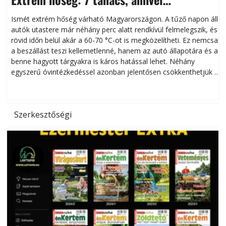
megóvhatjuk autónkat a nyári károktól
Ismét extrém hőség várható Magyarországon. A tűző napon álló
autók utastere már néhány perc alatt rendkívül felmelegszik, és
rövid időn belül akár a 60-70 °C-ot is megközelítheti. Ez nemcsak
n
a beszállást teszi kellemetlenné, hanem az autó állapotára és a
benne hagyott tárgyakra is káros hatással lehet. Néhány
egyszerű óvintézkedéssel azonban jelentősen csökkenthetjük a
hőség káros hatásait.
l
Szerkesztőségi