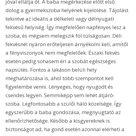
jóval ellátja őt. A baba megérkezése előtt első 
dolog a gyermekszoba helyének kijelölése. Tájolást 
tekintve az ideális a délkeleti vagy délnyugati 
fekvésű helyiség. Így megfelelően napfényes lesz a 
szoba, és mégsem melegszik föl túlságosan. Déli 
fekvésnél nyáron erőteljesen árnyékolni kell, amitől 
a fényviszonyok nem megfelelőek. Északi fekvés 
esetén pedig sohasem éri a szobát egészséges 
napsütés. Fontos a lakáson belüli hely 
meghatározása is, ahol több szempontot kell 
figyelembe venni. Lényeges, hogy nyugodt és 
csendes legyen. Semmiképp sem lehet átjáró-
szoba. Legfontosabb a szülői háló közelsége. Így 
egyszerűbb a baba gondozása, megnyugtató az 
ellenőrizhetősége. Később a kisgyereknek is 
biztonságot ad, ha gond esetén azonnal elérheti a 