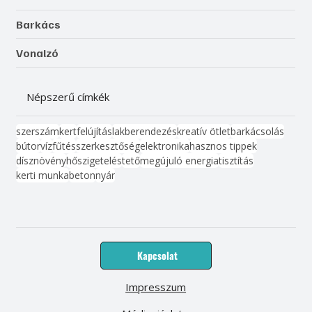
Barkács
Vonalzó
Népszerű címkék
szerszám
kert
felújítás
lakberendezés
kreatív ötlet
barkácsolás
bútor
víz
fűtés
szerkesztőség
elektronika
hasznos tippek
dísznövény
hőszigetelés
tető
megújuló energia
tisztítás
kerti munka
beton
nyár
Kapcsolat
Impresszum