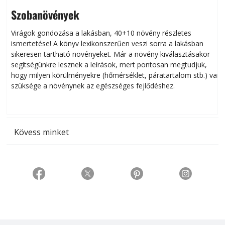
Szobanövények
Virágok gondozása a lakásban, 40+10 növény részletes
ismertetése! A könyv lexikonszerűen veszi sorra a lakásban
s
sikeresen tart­ha­tó növényeket. Már a növény kiválasztásakor
h
segítségünkre lesznek a leírások, mert pontosan megtudjuk,
k
hogy milyen körülményekre (hőmérséklet, páratartalom stb.) van
szüksége a növénynek az egészséges fejlődéshez.
t
Kövess minket