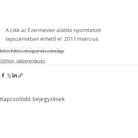
A cikk az Ezermester alábbi nyomtatott 
lapszámában érhető el: 2011/március.
bútor
hálószoba
gyerekszoba
ágy
Otthon, lakberendezés
Kapcsolódó bejegyzések