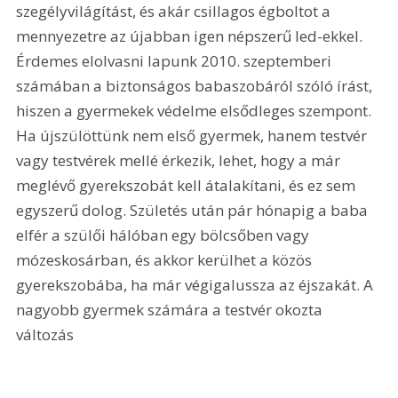
szegélyvilágítást, és akár csillagos égboltot a 
mennyezetre az újabban igen népszerű led-ekkel. 
Érdemes elolvasni lapunk 2010. szeptemberi 
számában a biztonságos babaszobáról szóló írást, 
hiszen a gyermekek védelme elsődleges szempont. 
Ha újszülöttünk nem első gyermek, hanem testvér 
vagy testvérek mellé érkezik, lehet, hogy a már 
meglévő gyerekszobát kell átalakítani, és ez sem 
egyszerű dolog. Születés után pár hónapig a baba 
elfér a szülői hálóban egy bölcsőben vagy 
mózeskosárban, és akkor kerülhet a közös 
gyerekszobába, ha már végigalussza az éjszakát. A 
nagyobb gyermek számára a testvér okozta 
változás 