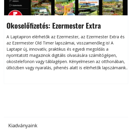
Okoselőfizetés: Ezermester Extra
A Laptapiron elérhetők az Ezermester, az Ezermester Extra és
az Ezermester Old Timer lapszámai, visszamenőleg is! A
Laptapir új, innovatív, praktikus és egyedi megoldás a
L
nyomtatott magazinok digitális olvasására számítógépen,
okostelefonon vagy táblagépen. Kényelmesen az otthonában,
útközben vagy nyaralás, pihenés alatt is elérhetők lapszámaink.
ú
Bárhol, bármikor, akár külföldön élve vagy dolgozva is
B
olvashatók az Ezermester lapszámai. A Laptapir kényelmes
megoldás, mert: – t
Kiadványaink