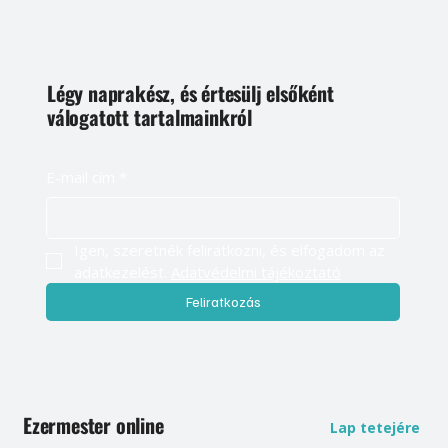
Légy naprakész, és értesülj elsőként
válogatott tartalmainkról
E-mail cím
*
Igen, szeretnék feliratkozni, és elfogadom az 
adatkezelést. 
Adatvédelmi tájékoztató
Feliratkozás
Ezermester online
Lap tetejére