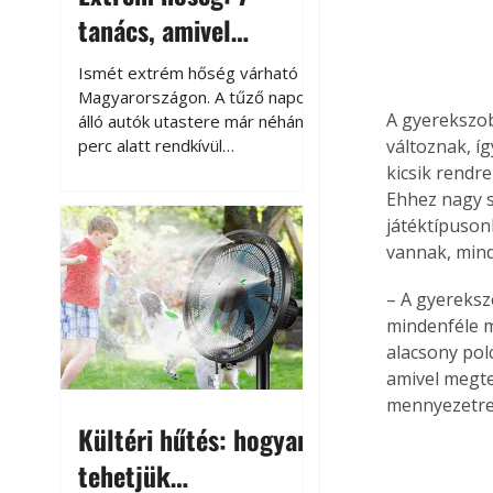
tanács, amivel
megóvhatjuk
Ismét extrém hőség várható
autónkat a nyári
Magyarországon. A tűző napon
A gyerekszo
álló autók utastere már néhány
károktól
perc alatt rendkívül
változnak, íg
felmelegszik, és rövid időn belül
kicsik rendre
akár a 60-70 °C-ot is
Ehhez nagy s
megközelítheti. Ez nemcsak a
játéktípuson
beszállást teszi kellemetlenné,
vannak, mind
hanem az autó állapotára és a
benne hagyott tárgyakra is
– A gyereksz
káros hatással lehet. Néhány
mindenféle m
egyszerű óvintézkedéssel
alacsony pol
azonban jelentősen
amivel megte
csökkenthetjük a hőség káros
mennyezetre 
hatásait.
Kültéri hűtés: hogyan
tehetjük