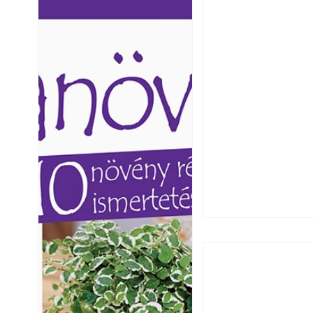
Ezermester lapszámai. A
Ezermester lapszámai
Laptapir kényelmes megoldás,
Laptapir kényelmes 
mert: – t
mert: – t