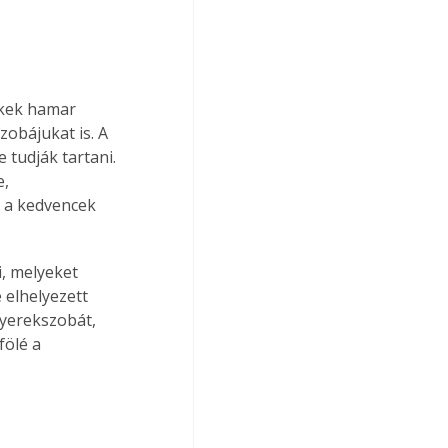
kek hamar 
zobájukat is. A 
 tudják tartani. 
, 
 a kedvencek 
, melyeket 
elhelyezett 
gyerekszobát, 
ölé a 