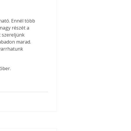
ható. Ennél több 
 nagy részét a 
 szereljünk 
zabadon marad. 
varrhatunk 
óber.