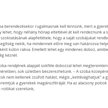
ba berendezésekor rugalmasnak kell lennünk, mert a gyere
y lehet, hogy néhány hónap elteltével át kell rendeznünk a s
 szoktatásának alapfeltétele, hogy a saját szobájukat rendbe
egítség nekik, ha mindennek előre meg van határozva helye
ként külön rakva. Emellett lehet egy mindenes doboz, amibe
ig kéznél.
oba rendjének alapjait sokféle dobozzal lehet megteremteni
éretben, sok üzletben beszerezhetünk. – A szoba közepére 
cok nem keltenek zsúfolt hatást, mégis „kettévághatjuk” a 
remtjük a gyerekek magánszféráját. Ha az alacsony polcok f
rolókat szerelünk, 