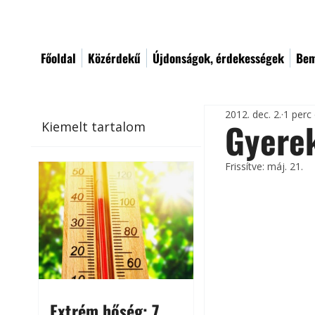
Főoldal
Közérdekű
Újdonságok, érdekességek
Bem
2012. dec. 2.
1 perc
Gyerek
Kiemelt tartalom
Frissítve:
máj. 21.
Extrém hőség: 7