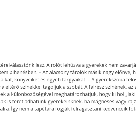
 térelválasztónk lesz. A rolót lehúzva a gyerekek nem zavar
sem pihenésben. – Az alacsony tárolók másik nagy előnye, 
ékaikat, könyveiket és egyéb tárgyaikat. – A gyerekszoba fel
a eltérő színekkel tagoljuk a szobát. A falrész színének, az
ek a különbözőségével meghatározhatjuk, hogy ki hol „lakik”
ak is teret adhatunk gyerekeinknek, ha mágneses vagy rajz
alra. Így nem a tapétára fogják felragasztani kedvenceik fotó