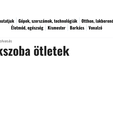
utatjuk
Gépek, szerszámok, technológiák
Otthon, lakberen
Életmód, egészség
Kismester
Barkács
Vonalzó
 olvasás
szoba ötletek