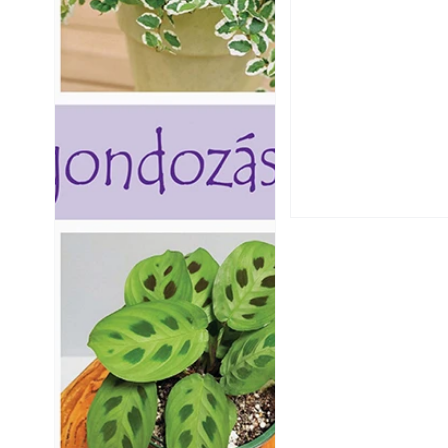
Szú és más faron
ismerjük fel és 