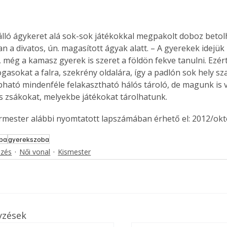
álló ágykeret alá sok-sok játékokkal megpakolt doboz betol
Együtt jobban megéri!
an a divatos, ún. magasított ágyak alatt. – A gyerekek idejük
, még a kamasz gyerek is szeret a földön fekve tanulni. Ezért
Bővebb információ itt!
k az
Együtt jobban megéri! A
gasokat a falra, szekrény oldalára, így a padlón sok hely s
mester
könyvek tetszőleges
pható mindenféle felakasztható hálós tároló, de magunk is 
er Old
párosítással kedvezményes
 zsákokat, melyekbe játékokat tárolhatunk.
áron, 0 Ft postaköltséggel
ptapir új,
megrendelhetők!
ermester alábbi nyomtatott lapszámában érhető el: 2012/okt
és egyedi
tt
oba
gyerekszoba
lvasására
ezés
Női vonal
Kismester
elefonon
nyelmesen
ben vagy
t is
. Bárhol,
yzések
ön élve
ashatók az