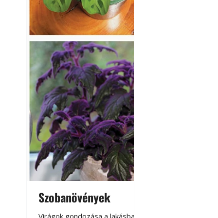
Napégés kezelése 
nap ért?
Szobanövények
Virágoskert: k
teraszon, laká
Virágok gondozása a lakásban,