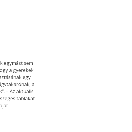
ják egymást sem 
hogy a gyerekek 
osztásának egy 
 ágytakarónak, a 
. – Az aktuális 
szeges táblákat 
ját. 