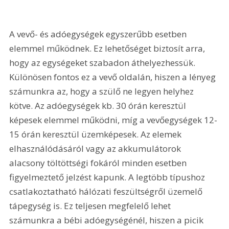
A vevő- és adóegységek egyszerűbb esetben 
elemmel működnek. Ez lehetőséget biztosít arra, 
hogy az egységeket szabadon áthelyezhessük. 
Különösen fontos ez a vevő oldalán, hiszen a lényeg 
számunkra az, hogy a szülő ne legyen helyhez 
kötve. Az adóegységek kb. 30 órán keresztül 
képesek elemmel működni, míg a vevőegységek 12-
15 órán keresztül üzemképesek. Az elemek 
elhasználódásáról vagy az akkumulátorok 
alacsony töltöttségi fokáról minden esetben 
figyelmeztető jelzést kapunk. A legtöbb típushoz 
csatlakoztatható hálózati feszültségről üzemelő 
tápegység is. Ez teljesen megfelelő lehet 
számunkra a bébi adóegységénél, hiszen a picik 