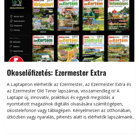
Okoselőfizetés: Ezermester Extra
A Laptapiron elérhetők az Ezermester, az Ezermester Extra és
az Ezermester Old Timer lapszámai, visszamenőleg is! A
Laptapir új, innovatív, praktikus és egyedi megoldás a
L
nyomtatott magazinok digitális olvasására számítógépen,
okostelefonon vagy táblagépen. Kényelmesen az otthonában,
útközben vagy nyaralás, pihenés alatt is elérhetők lapszámaink.
ú
Bárhol, bármikor, akár külföldön élve vagy dolgozva is
B
olvashatók az Ezermester lapszámai. A Laptapir kényelmes
megoldás, mert: – t