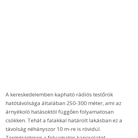
A kereskedelemben kapható rádiós testőrök 
hatótávolsága általában 250-300 méter, ami az 
árnyékoló hatásoktól függően folyamatosan 
csökken. Tehát a falakkal határolt lakásban ez a 
távolság néhányszor 10 m-re is rövidül. 
Természetesen a folyamatos kapcsolatot 