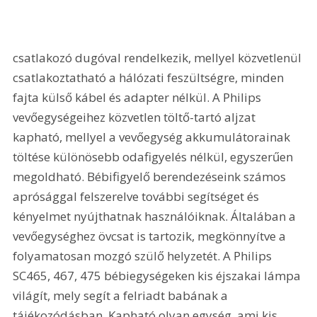
csatlakozó dugóval rendelkezik, mellyel közvetlenül 
csatlakoztatható a hálózati feszültségre, minden 
fajta külső kábel és adapter nélkül. A Philips 
vevőegységeihez közvetlen töltő-tartó aljzat 
kapható, mellyel a vevőegység akkumulátorainak 
töltése különösebb odafigyelés nélkül, egyszerűen 
megoldható. Bébifigyelő berendezéseink számos 
aprósággal felszerelve további segítséget és 
kényelmet nyújthatnak használóiknak. Általában a 
vevőegységhez övcsat is tartozik, megkönnyítve a 
folyamatosan mozgó szülő helyzetét. A Philips 
SC465, 467, 475 bébiegységeken kis éjszakai lámpa 
világít, mely segít a felriadt babának a 
tájékozódásban. Kapható olyan egység, ami kis 