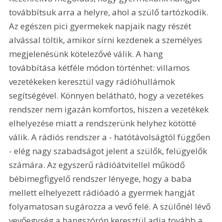
továbbítsuk arra a helyre, ahol a szülő tartózkodik. 
Az egészen pici gyermekek napjaik nagy részét 
alvással töltik, amikor sírni kezdenek a személyes 
megjelenésünk kötelezővé válik. A hang 
továbbítása kétféle módon történhet: villamos 
vezetékeken keresztül vagy rádióhullámok 
segítségével. Könnyen belátható, hogy a vezetékes 
rendszer nem igazán komfortos, hiszen a vezetékek 
elhelyezése miatt a rendszerünk helyhez kötötté 
válik. A rádiós rendszer a - hatótávolságtól függően 
- elég nagy szabadságot jelent a szülők, felügyelők 
számára. Az egyszerű rádióátvitellel működő 
bébimegfigyelő rendszer lényege, hogy a baba 
mellett elhelyezett rádióadó a gyermek hangját 
folyamatosan sugározza a vevő felé. A szülőnél lévő 
vevőegység a hangszórón keresztül adja tovább a 