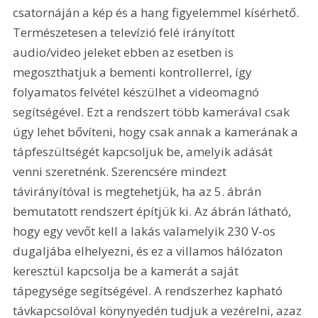
csatornáján a kép és a hang figyelemmel kísérhető. 
Természetesen a televízió felé irányított 
audio/video jeleket ebben az esetben is 
megoszthatjuk a bementi kontrollerrel, így 
folyamatos felvétel készülhet a videomagnó 
segítségével. Ezt a rendszert több kamerával csak 
úgy lehet bővíteni, hogy csak annak a kamerának a 
tápfeszültségét kapcsoljuk be, amelyik adását 
venni szeretnénk. Szerencsére mindezt 
távirányítóval is megtehetjük, ha az 5. ábrán 
bemutatott rendszert építjük ki. Az ábrán látható, 
hogy egy vevőt kell a lakás valamelyik 230 V-os 
dugaljába elhelyezni, és ez a villamos hálózaton 
keresztül kapcsolja be a kamerát a saját 
tápegysége segítségével. A rendszerhez kapható 
távkapcsolóval könynyedén tudjuk a vezérelni, azaz 