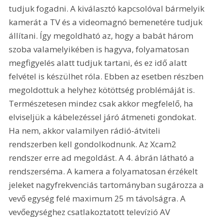
tudjuk fogadni. A kiválasztó kapcsolóval bármelyik 
kamerát a TV és a videomagnó bemenetére tudjuk 
állítani. Így megoldható az, hogy a babát három 
szoba valamelyikében is hagyva, folyamatosan 
megfigyelés alatt tudjuk tartani, és ez idő alatt 
felvétel is készülhet róla. Ebben az esetben részben 
megoldottuk a helyhez kötöttség problémáját is. 
Természetesen mindez csak akkor megfelelő, ha 
elviseljük a kábelezéssel járó átmeneti gondokat. 
Ha nem, akkor valamilyen rádió-átviteli 
rendszerben kell gondolkodnunk. Az Xcam2 
rendszer erre ad megoldást. A 4. ábrán látható a 
rendszerséma. A kamera a folyamatosan érzékelt 
jeleket nagyfrekvenciás tartományban sugározza a 
vevő egység felé maximum 25 m távolságra. A 
vevőegységhez csatlakoztatott televízió AV 