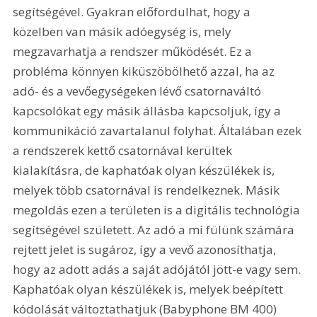
segítségével. Gyakran előfordulhat, hogy a 
közelben van másik adóegység is, mely 
megzavarhatja a rendszer működését. Ez a 
probléma könnyen kiküszöbölhető azzal, ha az 
adó- és a vevőegységeken lévő csatornaváltó 
kapcsolókat egy másik állásba kapcsoljuk, így a 
kommunikáció zavartalanul folyhat. Általában ezek 
a rendszerek kettő csatornával kerültek 
kialakításra, de kaphatóak olyan készülékek is, 
melyek több csatornával is rendelkeznek. Másik 
megoldás ezen a területen is a digitális technológia 
segítségével született. Az adó a mi fülünk számára 
rejtett jelet is sugároz, így a vevő azonosíthatja, 
hogy az adott adás a saját adójától jött-e vagy sem. 
Kaphatóak olyan készülékek is, melyek beépített 
kódolását változtathatjuk (Babyphone BM 400) 