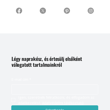
Légy naprakész, és értesülj elsőként
válogatott tartalmainkról
E-mail cím
*
Igen, szeretnék feliratkozni, és elfogadom az 
adatkezelést. 
Adatvédelmi tájékoztató
Feliratkozás