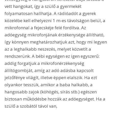
vett hangokat, így a szülő a gyermekét 
folyamatosan hallhatja. A rádióadót a gyerek 
közelébe kell elhelyezni 1 m-es távolságon belül, a 
mikrofonnal a fejecskéje felé fordítva. Az 
adóegység mikrofonjának érzékenysége állítható, 
így könnyen meghatározhatjuk azt, hogy mi legyen 
az a leghalkabb neszezés, melyet közvetít a 
rendszerünk. A bébi egységen ez igen egyszerű: 
addig forgatjuk a mikrofonérzékenység 
állítógombját, amíg az adó adásba kapcsolt 
jelzőfénye világít, illetve éppen elalszik. Ha ezt 
olyankor tesszük, amikor a baba halkabb, a 
hangosabb zajok (köhögés, sírás stb.) egészen 
biztosan működésbe hozzák az adóegységet. Ha a 
szülő a szobától távol van, 