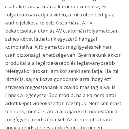
csatlakoztatása után a kamera üzemkész, és 
folyamatosan adja a video, a mikrofon pedig az 
audio jeleket a televízió számára. A TV 
bekapcsolása után az AV csatornán folyamatosan 
színes képet láthatunk egyszerű hanggal 
kombinálva. A folyamatos megfigyelésnek nem 
csak biztonsági lehetősége van. Gyermekünk akkor 
produkálja a legérdekesebb és leglátványosabb 
"életgyakorlatokat" amikor senki sem látja. Ha mi 
láttuk is, sajnálkozva gondolunk arra, hogy ezt 
szívesen megosztanánk a család más tagjaival is. 
Ennek a legegyszerűbb módja, ha a kamera által 
adott képet videokazettán rögzítjük. Nem kell mást 
tennünk, mint a 3. ábra alapján kell módosítani a 
megfigyelő rendszerünket. Az ábrán jól látható, 
hogy a rendszer egy audio/videó bemeneti 