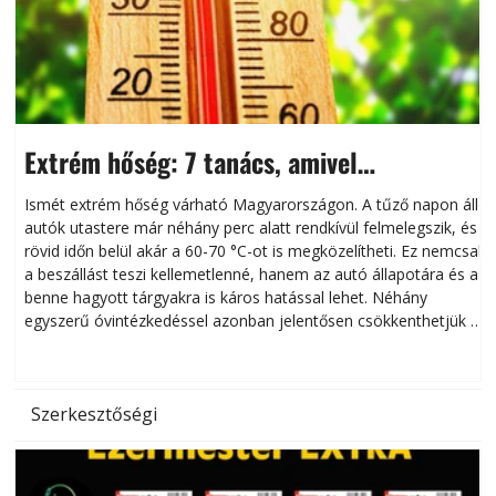
Extrém hőség: 7 tanács, amivel
megóvhatjuk autónkat a nyári károktól
Ismét extrém hőség várható Magyarországon. A tűző napon álló
autók utastere már néhány perc alatt rendkívül felmelegszik, és
rövid időn belül akár a 60-70 °C-ot is megközelítheti. Ez nemcsak
n
a beszállást teszi kellemetlenné, hanem az autó állapotára és a
benne hagyott tárgyakra is káros hatással lehet. Néhány
egyszerű óvintézkedéssel azonban jelentősen csökkenthetjük a
hőség káros hatásait.
l
Szerkesztőségi