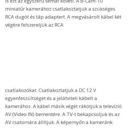
is ezt az egyszerű sémát követi. A B-Cam-10 
miniatűr kamerához csatlakoztatjuk a szükséges 
RCA dugót és táp adaptert. A megvásárolt kábel két 
végére felszereljük az RCA 
csatlakozókat. Csatlakoztatjuk a DC 12 V 
egyenfeszültséget és a jelátviteli kábelt a 
kamerához. A kábel másik végét rákötjük a televízió 
AV (Video IN) bementére. A TV-t bekapcsoljuk és az 
AV csatornára állítjuk. A képernyőn a kameránk 