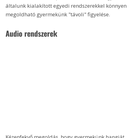
általunk kialakított egyedi rendszerekkel könnyen 
megoldható gyermekünk "távoli" figyelése.
Audio rendszerek
Kézenfekvő megoldás, hogy gyermekünk hangját 