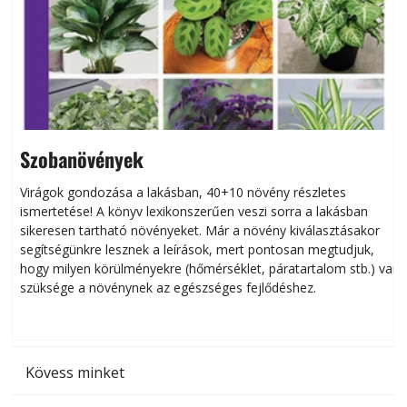
Szobanövények
Virágok gondozása a lakásban, 40+10 növény részletes
ismertetése! A könyv lexikonszerűen veszi sorra a lakásban
s
sikeresen tart­ha­tó növényeket. Már a növény kiválasztásakor
h
segítségünkre lesznek a leírások, mert pontosan megtudjuk,
k
hogy milyen körülményekre (hőmérséklet, páratartalom stb.) van
szüksége a növénynek az egészséges fejlődéshez.
t
Kövess minket