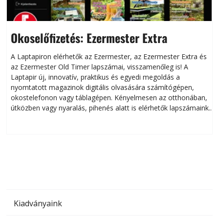
Okoselőfizetés: Ezermester Extra
A Laptapiron elérhetők az Ezermester, az Ezermester Extra és
az Ezermester Old Timer lapszámai, visszamenőleg is! A
Laptapir új, innovatív, praktikus és egyedi megoldás a
L
nyomtatott magazinok digitális olvasására számítógépen,
okostelefonon vagy táblagépen. Kényelmesen az otthonában,
útközben vagy nyaralás, pihenés alatt is elérhetők lapszámaink.
ú
Bárhol, bármikor, akár külföldön élve vagy dolgozva is
B
olvashatók az Ezermester lapszámai. A Laptapir kényelmes
megoldás, mert: – t
Kiadványaink