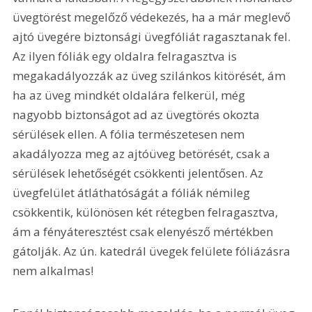
üvegtörést megelőző védekezés, ha a már meglevő 
ajtó üvegére biztonsági üvegfóliát ragasztanak fel. 
Az ilyen fóliák egy oldalra felragasztva is 
megakadályozzák az üveg szilánkos kitörését, ám 
ha az üveg mindkét oldalára felkerül, még 
nagyobb biztonságot ad az üvegtörés okozta 
sérülések ellen. A fólia természetesen nem 
akadályozza meg az ajtóüveg betörését, csak a 
sérülések lehetőségét csökkenti jelentősen. Az 
üvegfelület átláthatóságát a fóliák némileg 
csökkentik, különösen két rétegben felragasztva, 
ám a fényáteresztést csak elenyésző mértékben 
gátolják. Az ún. katedrál üvegek felülete fóliázásra 
nem alkalmas!