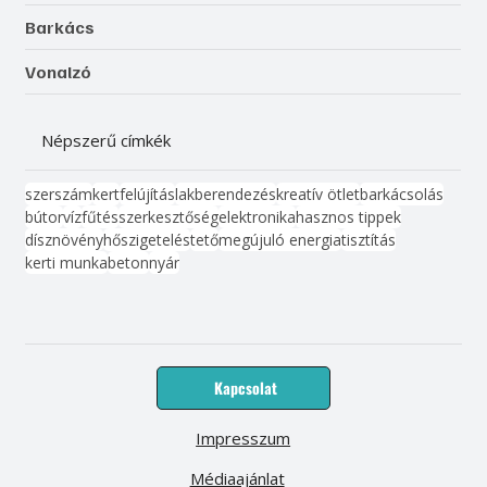
Barkács
Vonalzó
Népszerű címkék
szerszám
kert
felújítás
lakberendezés
kreatív ötlet
barkácsolás
bútor
víz
fűtés
szerkesztőség
elektronika
hasznos tippek
dísznövény
hőszigetelés
tető
megújuló energia
tisztítás
kerti munka
beton
nyár
Kapcsolat
Impresszum
Médiaajánlat