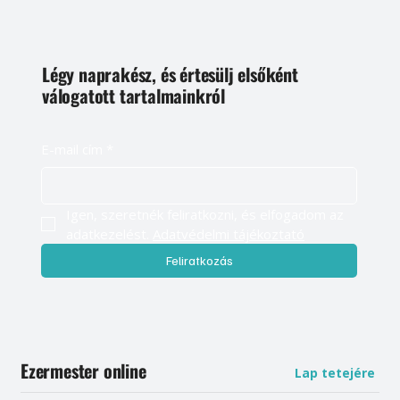
Légy naprakész, és értesülj elsőként
válogatott tartalmainkról
E-mail cím
*
Igen, szeretnék feliratkozni, és elfogadom az 
adatkezelést. 
Adatvédelmi tájékoztató
Feliratkozás
Ezermester online
Lap tetejére