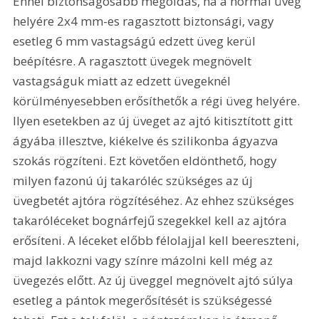
Ennél biztonságosabb megoldás, ha a normál üveg 
helyére 2x4 mm-es ragasztott biztonsági, vagy 
esetleg 6 mm vastagságú edzett üveg kerül 
beépítésre. A ragasztott üvegek megnövelt 
vastagságuk miatt az edzett üvegeknél 
körülményesebben erősíthetők a régi üveg helyére. 
Ilyen esetekben az új üveget az ajtó kitisztított gitt 
ágyába illesztve, kiékelve és szilikonba ágyazva 
szokás rögzíteni. Ezt követően eldönthető, hogy 
milyen fazonú új takaróléc szükséges az új 
üvegbetét ajtóra rögzítéséhez. Az ehhez szükséges 
takaróléceket bognárfejű szegekkel kell az ajtóra 
erősíteni. A léceket előbb félolajjal kell beereszteni, 
majd lakkozni vagy színre mázolni kell még az 
üvegezés előtt. Az új üveggel megnövelt ajtó súlya 
esetleg a pántok megerősítését is szükségessé 