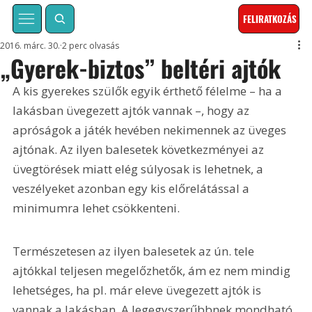
FELIRATKOZÁS
2016. márc. 30.
2 perc olvasás
„Gyerek-biztos” beltéri ajtók
A kis gyerekes szülők egyik érthető félelme – ha a 
lakásban üvegezett ajtók vannak –, hogy az 
apróságok a játék hevében nekimennek az üveges 
ajtónak. Az ilyen balesetek következményei az 
üvegtörések miatt elég súlyosak is lehetnek, a 
veszélyeket azonban egy kis előrelátással a 
minimumra lehet csökkenteni.
Természetesen az ilyen balesetek az ún. tele 
ajtókkal teljesen megelőzhetők, ám ez nem mindig 
lehetséges, ha pl. már eleve üvegezett ajtók is 
vannak a lakásban. A legegyszerűbbnek mondható 