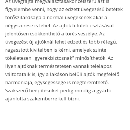
Az üvegfajta megválasztásakor célszerű azt is 
figyelembe venni, hogy az edzett üvegezésű betétek 
törőszilárdsága a normál üvegekének akár a 
négyszerese is lehet. Az ajtók felületi osztásával 
jelentősen csökkenthető a törés veszélye. Az 
üvegezést új ajtóknál lehet edzett és több rétegű, 
ragasztott kivitelben is kérni, amelyek szinte 
tökéletesen „gyerekbiztosnak” minősíthetők. Az 
ilyen ajtóknak természetesen vannak telelapos 
változataik is, így a lakáson belüli ajtók megfelelő 
harmóniája, egységessége is megteremthető. 
Szakszerű beépítésüket pedig mindig a gyártó 
ajánlotta szakemberre kell bízni.