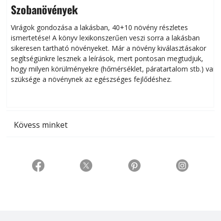
Szobanövények
Virágok gondozása a lakásban, 40+10 növény részletes
ismertetése! A könyv lexikonszerűen veszi sorra a lakásban
s
sikeresen tart­ha­tó növényeket. Már a növény kiválasztásakor
h
segítségünkre lesznek a leírások, mert pontosan megtudjuk,
k
hogy milyen körülményekre (hőmérséklet, páratartalom stb.) van
szüksége a növénynek az egészséges fejlődéshez.
t
Kövess minket