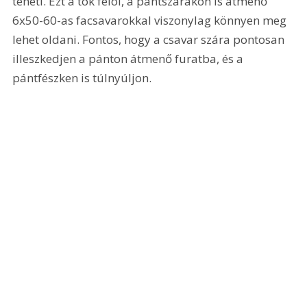
teheti. Ezt a tok felöl, a pántszárakon is átmenő 
6x50-60-as facsavarokkal viszonylag könnyen meg 
lehet oldani. Fontos, hogy a csavar szára pontosan 
illeszkedjen a pánton átmenő furatba, és a 
pántfészken is túlnyúljon.