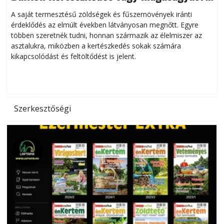
Helytakarékos kertészkedés
A saját termesztésű zöldségek és fűszernövények iránti
érdeklődés az elmúlt években látványosan megnőtt. Egyre
többen szeretnék tudni, honnan származik az élelmiszer az
l
asztalukra, miközben a kertészkedés sokak számára
kikapcsolódást és feltöltődést is jelent.
é
d
Szerkesztőségi