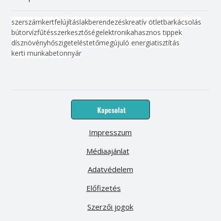
szerszám
kert
felújítás
lakberendezés
kreatív ötlet
barkácsolás
bútor
víz
fűtés
szerkesztőség
elektronika
hasznos tippek
dísznövény
hőszigetelés
tető
megújuló energia
tisztítás
kerti munka
beton
nyár
Kapcsolat
Impresszum
Médiaajánlat
Adatvédelem
Előfizetés
Szerzői jogok