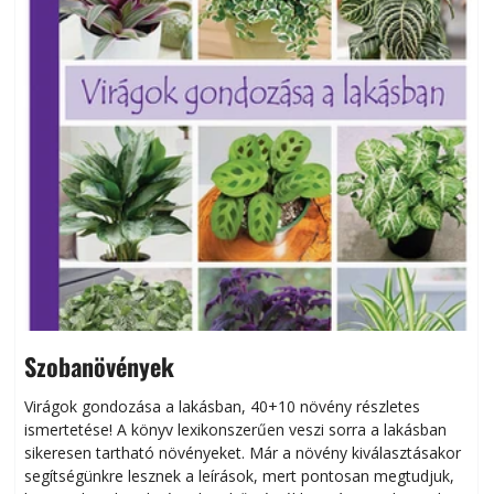
Szobanövények
Virágok gondozása a lakásban, 40+10 növény részletes
ismertetése! A könyv lexikonszerűen veszi sorra a lakásban
s
sikeresen tart­ha­tó növényeket. Már a növény kiválasztásakor
h
segítségünkre lesznek a leírások, mert pontosan megtudjuk,
k