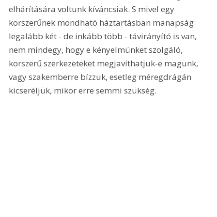
elhárítására voltunk kíváncsiak. S mivel egy 
korszerűnek mondható háztartásban manapság 
legalább két - de inkább több - távirányító is van, 
nem mindegy, hogy e kényelmünket szolgáló, 
korszerű szerkezeteket megjavíthatjuk-e magunk, 
vagy szakemberre bízzuk, esetleg méregdrágán 
kicseréljük, mikor erre semmi szükség. 