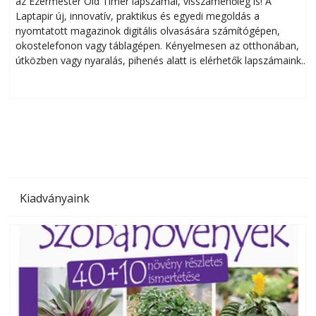
az Ezermester Old Timer lapszámai, visszamenőleg is! A
Laptapir új, innovatív, praktikus és egyedi megoldás a
L
nyomtatott magazinok digitális olvasására számítógépen,
okostelefonon vagy táblagépen. Kényelmesen az otthonában,
útközben vagy nyaralás, pihenés alatt is elérhetők lapszámaink.
ú
Bárhol, bármikor, akár külföldön élve vagy dolgozva is
B
olvashatók az Ezermester lapszámai. A Laptapir kényelmes
megoldás, mert: – t
Kiadványaink