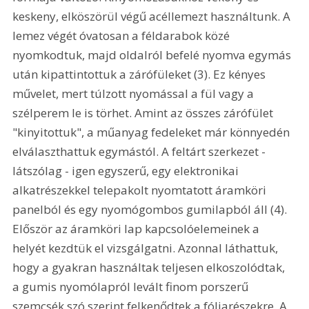
keskeny, elköszörül végű acéllemezt használtunk. A 
lemez végét óvatosan a féldarabok közé 
nyomkodtuk, majd oldalról befelé nyomva egymás 
után kipattintottuk a zárófüleket (3). Ez kényes 
művelet, mert túlzott nyomással a fül vagy a 
szélperem le is törhet. Amint az összes zárófület 
"kinyitottuk", a műanyag fedeleket már könnyedén 
elválaszthattuk egymástól. A feltárt szerkezet - 
látszólag - igen egyszerű, egy elektronikai 
alkatrészekkel telepakolt nyomtatott áramköri 
panelból és egy nyomógombos gumilapból áll (4). 
Először az áramköri lap kapcsolóelemeinek a 
helyét kezdtük el vizsgálgatni. Azonnal láthattuk, 
hogy a gyakran használtak teljesen elkoszolódtak, 
a gumis nyomólapról levált finom porszerű 
szemcsék szó szerint felkenődtek a fóliarészekre. A 