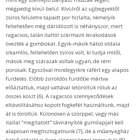
mégpedig kívül-belül. Kívülről az ujjbegyektől 
zsíros felületre tapadt por hizlalta, némelyik 
feltehetően még dáridózott is néhányszor, mert 
ragacsos, talán italtól származó lerakodások 
övezték a gombokat. Egyik-másik hátsó oldala 
sikamlós, feltehetően zsíros volt, ki tudja mitől, 
mások meg szárazak voltak ugyan, de rém 
porosak. Egyszóval mindegyikre ráfért egy alapos 
fürdetés. Előbb zsíroldós fürdőbe mártva 
előáztattuk, majd vattával letöröltük róluk az 
összes koszt (6). A ragacsos szennyeződések 
eltávolításához kopott fogkefét használtunk, majd 
át is töröltük. Különösen a szörppel, vagy más 
itallal "megitatott" távirányítók gumilapjait kell 
alaposan megtisztogatnunk (7), de a műanyagház 
belső oldalát is ilyen alapossággal mossuk ki (8), 