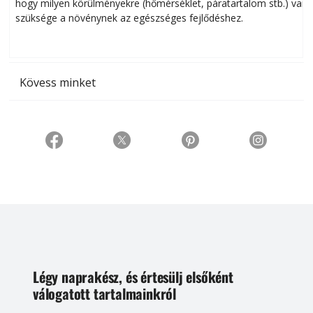
hogy milyen körülményekre (hőmérséklet, páratartalom stb.) van
szüksége a növénynek az egészséges fejlődéshez.
t
Kövess minket
Légy naprakész, és értesülj elsőként
válogatott tartalmainkról