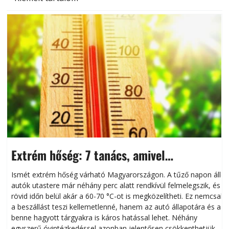
Extrém hőség: 7 tanács, amivel
megóvhatjuk autónkat a nyári károktól
Ismét extrém hőség várható Magyarországon. A tűző napon álló
autók utastere már néhány perc alatt rendkívül felmelegszik, és
rövid időn belül akár a 60-70 °C-ot is megközelítheti. Ez nemcsak
n
a beszállást teszi kellemetlenné, hanem az autó állapotára és a
benne hagyott tárgyakra is káros hatással lehet. Néhány
egyszerű óvintézkedéssel azonban jelentősen csökkenthetjük a