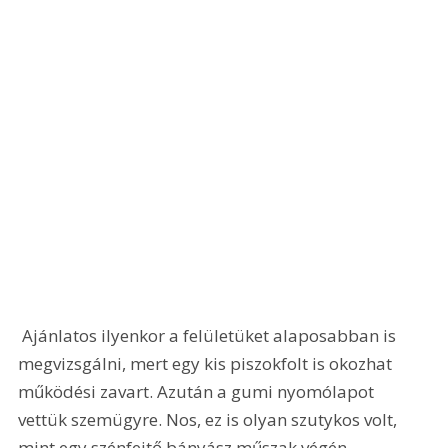
 Ajánlatos ilyenkor a felületüket alaposabban is 
megvizsgálni, mert egy kis piszokfolt is okozhat 
működési zavart. Azután a gumi nyomólapot 
vettük szemügyre. Nos, ez is olyan szutykos volt, 
mint egy szénfejtő bányász műszak végén, 