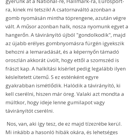
gyerünk át a National-re, Hallmark-ra, Eurosport-
ra, kinek mi tetszik! A csatornaváltó azonban a 
gomb nyomásán mintha töprengene, azután végre 
vált. A műsor azonban halk, nosza nyomunk egyet a 
hangerőn. A távirányító újból "gondolkodik", majd 
az újabb erélyes gombnyomásra fürgén igyekszik 
behozni a lemaradását, és a képernyőn támadó 
oroszlán akkorát üvölt, hogy ettől a szomszéd is 
frászt kap. A halkítási kísérlet pedig legalább ilyen 
késleltetett ütemű. S ez esténként egyre 
gyakrabban ismétlődik. Halódik a távirányító, ki 
kell cserélni, hiszen már öreg. Valaki azt mondta a 
múltkor, hogy ideje lenne gumilapot vagy 
távirányítót cserélni.
 Nos, van, aki így tesz, de ez majd tízezrébe kerül. 
Mi inkább a hasonló hibák okára, és lehetséges 