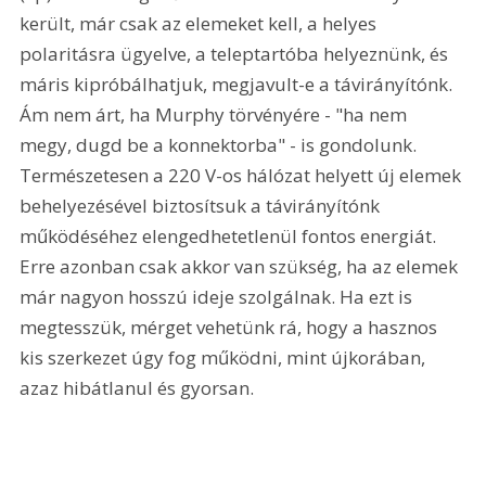
került, már csak az elemeket kell, a helyes 
polaritásra ügyelve, a teleptartóba helyeznünk, és 
máris kipróbálhatjuk, megjavult-e a távirányítónk. 
Ám nem árt, ha Murphy törvényére - "ha nem 
megy, dugd be a konnektorba" - is gondolunk. 
Természetesen a 220 V-os hálózat helyett új elemek 
behelyezésével biztosítsuk a távirányítónk 
működéséhez elengedhetetlenül fontos energiát. 
Erre azonban csak akkor van szükség, ha az elemek 
már nagyon hosszú ideje szolgálnak. Ha ezt is 
megtesszük, mérget vehetünk rá, hogy a hasznos 
kis szerkezet úgy fog működni, mint újkorában, 
azaz hibátlanul és gyorsan. 