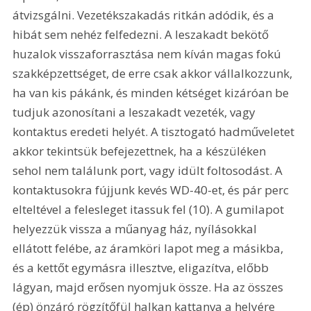
átvizsgálni. Vezetékszakadás ritkán adódik, és a 
hibát sem nehéz felfedezni. A leszakadt bekötő 
huzalok visszaforrasztása nem kíván magas fokú 
szakképzettséget, de erre csak akkor vállalkozzunk, 
ha van kis pákánk, és minden kétséget kizáróan be 
tudjuk azonosítani a leszakadt vezeték, vagy 
kontaktus eredeti helyét. A tisztogató hadműveletet 
akkor tekintsük befejezettnek, ha a készüléken 
sehol nem találunk port, vagy idült foltosodást. A 
kontaktusokra fújjunk kevés WD-40-et, és pár perc 
elteltével a felesleget itassuk fel (10). A gumilapot 
helyezzük vissza a műanyag ház, nyílásokkal 
ellátott felébe, az áramköri lapot meg a másikba, 
és a kettőt egymásra illesztve, eligazítva, előbb 
lágyan, majd erősen nyomjuk össze. Ha az összes 
(ép) önzáró rögzítőfül halkan kattanva a helyére 