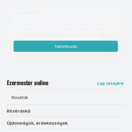
E-mail cím
*
Igen, szeretnék feliratkozni, és elfogadom az 
adatkezelést. 
Adatvédelmi tájékoztató
Feliratkozás
Ezermester online
Lap tetejére
Rovatok
Közérdekű
Újdonságok, érdekességek