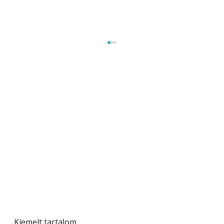
Szobanövények
Kiemelt tartalom