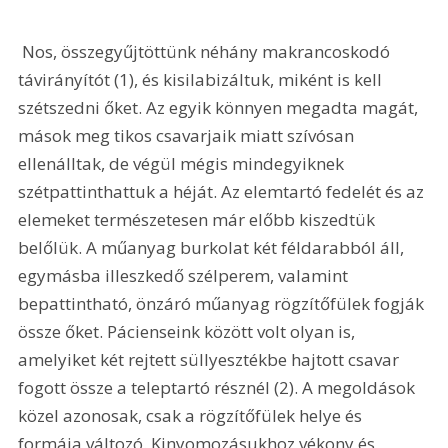
 Nos, összegyűjtöttünk néhány makrancoskodó 
távirányítót (1), és kisilabizáltuk, miként is kell 
szétszedni őket. Az egyik könnyen megadta magát, 
mások meg tikos csavarjaik miatt szívósan 
ellenálltak, de végül mégis mindegyiknek 
szétpattinthattuk a héját. Az elemtartó fedelét és az 
elemeket természetesen már előbb kiszedtük 
belőlük. A műanyag burkolat két féldarabból áll, 
egymásba illeszkedő szélperem, valamint 
bepattintható, önzáró műanyag rögzítőfülek fogják 
össze őket. Pácienseink között volt olyan is, 
amelyiket két rejtett süllyesztékbe hajtott csavar 
fogott össze a teleptartó résznél (2). A megoldások 
közel azonosak, csak a rögzítőfülek helye és 
formája változó. Kinyomozásukhoz vékony és 