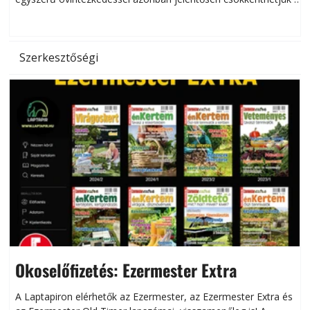
hőség káros hatásait.
l
Szerkesztőségi
Okoselőfizetés: Ezermester Extra
A Laptapiron elérhetők az Ezermester, az Ezermester Extra és