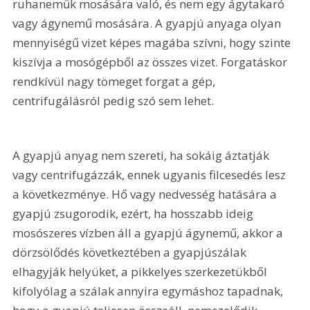
ruhaneműk mosására való, és nem egy ágytakaró 
vagy ágynemű mosására. A gyapjú anyaga olyan 
mennyiségű vizet képes magába szívni, hogy szinte 
kiszívja a mosógépből az összes vizet. Forgatáskor 
rendkívül nagy tömeget forgat a gép, 
centrifugálásról pedig szó sem lehet.
A gyapjú anyag nem szereti, ha sokáig áztatják 
vagy centrifugázzák, ennek ugyanis filcesedés lesz 
a következménye. Hő vagy nedvesség hatására a 
gyapjú zsugorodik, ezért, ha hosszabb ideig 
mosószeres vízben áll a gyapjú ágynemű, akkor a 
dörzsölődés következtében a gyapjúszálak 
elhagyják helyüket, a pikkelyes szerkezetükből 
kifolyólag a szálak annyira egymáshoz tapadnak, 