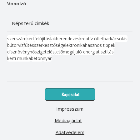
Vonalzó
Népszerű címkék
szerszám
kert
felújítás
lakberendezés
kreatív ötlet
barkácsolás
bútor
víz
fűtés
szerkesztőség
elektronika
hasznos tippek
dísznövény
hőszigetelés
tető
megújuló energia
tisztítás
kerti munka
beton
nyár
Kapcsolat
Impresszum
Médiaajánlat
Adatvédelem