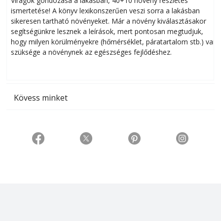
Virágok gondozása a lakásban, 40+10 növény részletes
ismertetése! A könyv lexikonszerűen veszi sorra a lakásban
s
sikeresen tart­ha­tó növényeket. Már a növény kiválasztásakor
h
segítségünkre lesznek a leírások, mert pontosan megtudjuk,
k
hogy milyen körülményekre (hőmérséklet, páratartalom stb.) van
szüksége a növénynek az egészséges fejlődéshez.
t
Kövess minket