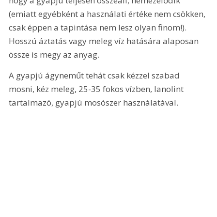
hogy a gyapjú teljesen összeáll, nemezelődik 
(emiatt egyébként a használati értéke nem csökken, 
csak éppen a tapintása nem lesz olyan finom!). 
Hosszú áztatás vagy meleg víz hatására alaposan 
össze is megy az anyag.
A gyapjú ágyneműt tehát csak kézzel szabad 
mosni, kéz meleg, 25-35 fokos vízben, lanolint 
tartalmazó, gyapjú mosószer használatával.