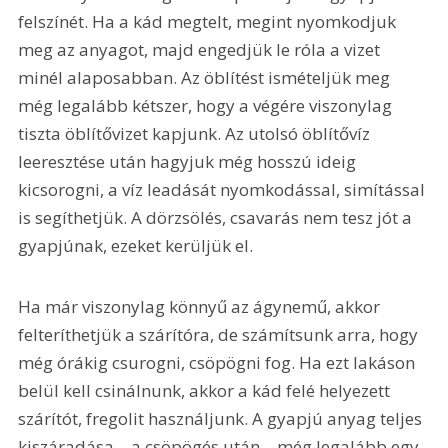
felszínét. Ha a kád megtelt, megint nyomkodjuk 
meg az anyagot, majd engedjük le róla a vizet 
minél alaposabban. Az öblítést ismételjük meg 
még legalább kétszer, hogy a végére viszonylag 
tiszta öblítővizet kapjunk. Az utolsó öblítővíz 
leeresztése után hagyjuk még hosszú ideig 
kicsorogni, a víz leadását nyomkodással, simítással 
is segíthetjük. A dörzsölés, csavarás nem tesz jót a 
gyapjúnak, ezeket kerüljük el.
Ha már viszonylag könnyű az ágynemű, akkor 
felteríthetjük a szárítóra, de számítsunk arra, hogy 
még órákig csurogni, csöpögni fog. Ha ezt lakáson 
belül kell csinálnunk, akkor a kád felé helyezett 
szárítót, fregolit használjunk. A gyapjú anyag teljes 
kiszáradása – a csöpögés után – még legalább egy 