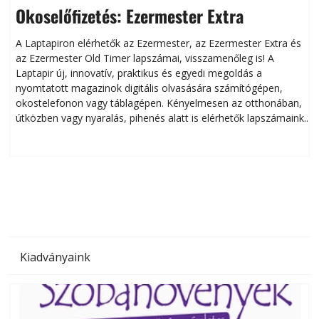
Okoselőfizetés: Ezermester Extra
A Laptapiron elérhetők az Ezermester, az Ezermester Extra és
az Ezermester Old Timer lapszámai, visszamenőleg is! A
Laptapir új, innovatív, praktikus és egyedi megoldás a
L
nyomtatott magazinok digitális olvasására számítógépen,
okostelefonon vagy táblagépen. Kényelmesen az otthonában,
útközben vagy nyaralás, pihenés alatt is elérhetők lapszámaink.
ú
Bárhol, bármikor, akár külföldön élve vagy dolgozva is
B
olvashatók az Ezermester lapszámai. A Laptapir kényelmes
megoldás, mert: – t
Kiadványaink