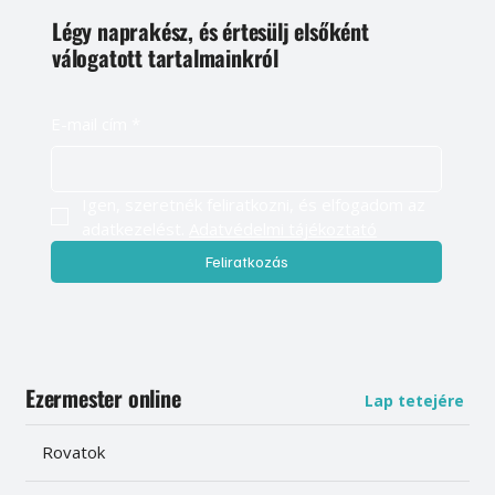
Légy naprakész, és értesülj elsőként
válogatott tartalmainkról
E-mail cím
*
Igen, szeretnék feliratkozni, és elfogadom az 
adatkezelést. 
Adatvédelmi tájékoztató
Feliratkozás
Ezermester online
Lap tetejére
Rovatok