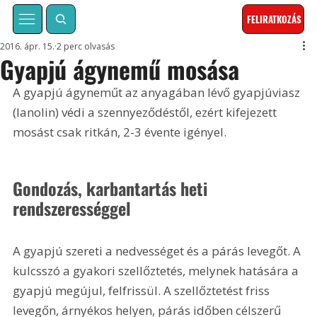
FELIRATKOZÁS
2016. ápr. 15.
2 perc olvasás
Gyapjú ágynemű mosása
A gyapjú ágyneműt az anyagában lévő gyapjúviasz 
(lanolin) védi a szennyeződéstől, ezért kifejezett 
mosást csak ritkán, 2-3 évente igényel.
Gondozás, karbantartás heti 
rendszerességgel
A gyapjú szereti a nedvességet és a párás levegőt. A 
kulcsszó a gyakori szellőztetés, melynek hatására a 
gyapjú megújul, felfrissül. A szellőztetést friss 
levegőn, árnyékos helyen, párás időben célszerű 