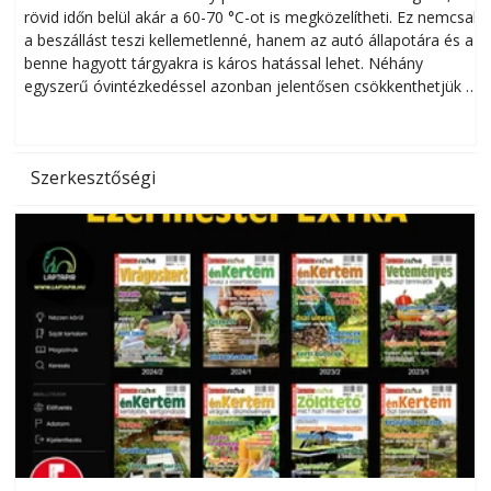
rövid időn belül akár a 60-70 °C-ot is megközelítheti. Ez nemcsak
n
a beszállást teszi kellemetlenné, hanem az autó állapotára és a
benne hagyott tárgyakra is káros hatással lehet. Néhány
egyszerű óvintézkedéssel azonban jelentősen csökkenthetjük a
hőség káros hatásait.
l
Szerkesztőségi