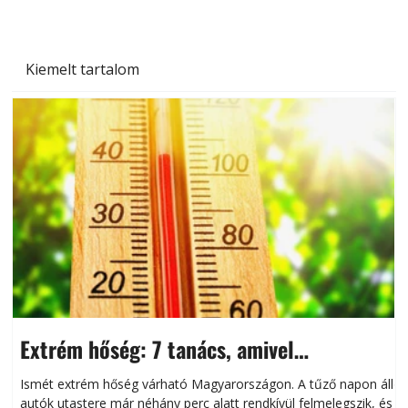
Kiemelt tartalom
Extrém hőség: 7 tanács, amivel
megóvhatjuk autónkat a nyári károktól
Ismét extrém hőség várható Magyarországon. A tűző napon álló
autók utastere már néhány perc alatt rendkívül felmelegszik, és