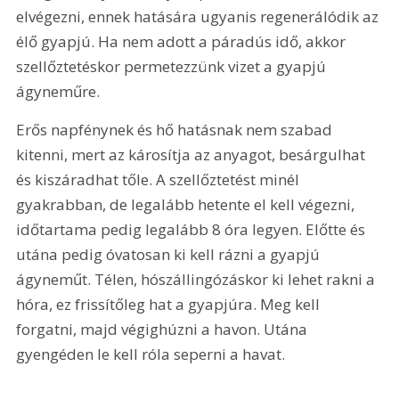
elvégezni, ennek hatására ugyanis regenerálódik az 
élő gyapjú. Ha nem adott a páradús idő, akkor 
szellőztetéskor permetezzünk vizet a gyapjú 
ágyneműre.
Erős napfénynek és hő hatásnak nem szabad 
kitenni, mert az károsítja az anyagot, besárgulhat 
és kiszáradhat tőle. A szellőztetést minél 
gyakrabban, de legalább hetente el kell végezni, 
időtartama pedig legalább 8 óra legyen. Előtte és 
utána pedig óvatosan ki kell rázni a gyapjú 
ágyneműt. Télen, hószállingózáskor ki lehet rakni a 
hóra, ez frissítőleg hat a gyapjúra. Meg kell 
forgatni, majd végighúzni a havon. Utána 
gyengéden le kell róla seperni a havat.