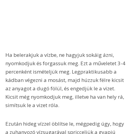
Ha belerakjuk a vízbe, ne hagyjuk sokáig ázni, 
nyomkodjuk és forgassuk meg. Ezt a műveletet 3-4 
percenként ismételjük meg. Legpraktikusabb a 
kádban végezni a mosást, majd húzzuk félre kicsit 
az anyagot a dugó fölül, és engedjük le a vizet. 
Kicsit még nyomkodjuk meg, illetve ha van hely rá, 
simítsuk le a vizet róla.
Ezután hideg vízzel öblítse le, mégpedig úgy, hogy 
a zuhanyozó vízsugarával spricceljük a gyapjú 