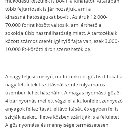
működésű készülék is bővíti a kínálatot. Általában 
több fejtartozék is jár hozzájuk, ami a 
kihasználhatóságukat bővíti. Az áruk 12.000-
70.000 forint között változik, ami érthető a 
sokoldalúbb használhatóság miatt. A tartozékaik 
között számos cserét igénylő fajta van, ezek 3.000-
10.000 Ft-közötti áron szerezhetők be.
A nagy teljesítményű, multifunkciós gőztisztítókat a 
nagy felületek tisztításnál szinte folyamatos 
üzemben lehet használni. A magas nyomású gőz 3-
4 bar nyomás mellett végzi el a különféle szennyező 
anyagok fellazítását, eltávolítását, és egyben fel is 
szívják ezeket, illetve közben szárítják is a felületet. 
A gőz nyomása és mennyisége természetesen 