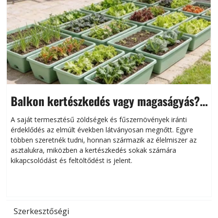
Balkon kertészkedés vagy magaságyás?
Helytakarékos kertészkedés
A saját termesztésű zöldségek és fűszernövények iránti
érdeklődés az elmúlt években látványosan megnőtt. Egyre
többen szeretnék tudni, honnan származik az élelmiszer az
l
asztalukra, miközben a kertészkedés sokak számára
kikapcsolódást és feltöltődést is jelent.
é
d
Szerkesztőségi