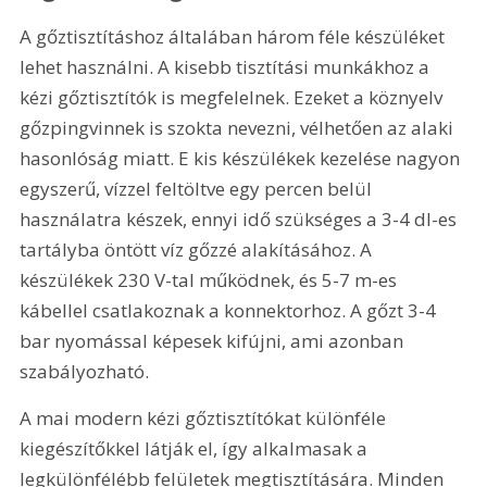
A gőztisztításhoz általában három féle készüléket 
lehet használni. A kisebb tisztítási munkákhoz a 
kézi gőztisztítók is megfelelnek. Ezeket a köznyelv 
gőzpingvinnek is szokta nevezni, vélhetően az alaki 
hasonlóság miatt. E kis készülékek kezelése nagyon 
egyszerű, vízzel feltöltve egy percen belül 
használatra készek, ennyi idő szükséges a 3-4 dl-es 
tartályba öntött víz gőzzé alakításához. A 
készülékek 230 V-tal működnek, és 5-7 m-es 
kábellel csatlakoznak a konnektorhoz. A gőzt 3-4 
bar nyomással képesek kifújni, ami azonban 
szabályozható.
A mai modern kézi gőztisztítókat különféle 
kiegészítőkkel látják el, így alkalmasak a 
legkülönfélébb felületek megtisztítására. Minden 