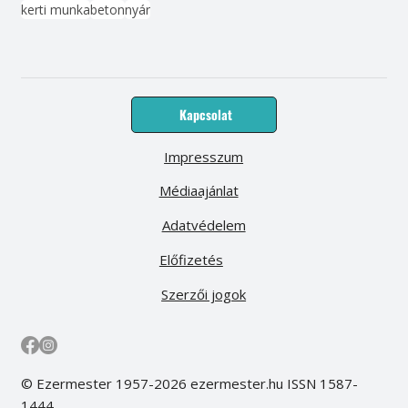
kerti munka
beton
nyár
Kapcsolat
Impresszum
Médiaajánlat
Adatvédelem
Előfizetés
Szerzői jogok
© Ezermester 1957-2026 ezermester.hu ISSN 1587-
1444