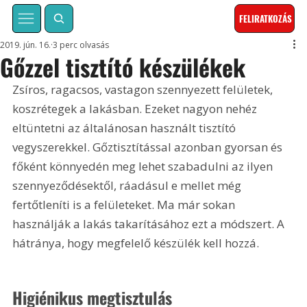
FELIRATKOZÁS
2019. jún. 16.
3 perc olvasás
Gőzzel tisztító készülékek
Zsíros, ragacsos, vastagon szennyezett felületek, 
koszrétegek a lakásban. Ezeket nagyon nehéz 
eltüntetni az általánosan használt tisztító 
vegyszerekkel. Gőztisztítással azonban gyorsan és 
főként könnyedén meg lehet szabadulni az ilyen 
szennyeződésektől, ráadásul e mellet még 
fertőtleníti is a felületeket. Ma már sokan 
használják a lakás takarításához ezt a módszert. A 
hátránya, hogy megfelelő készülék kell hozzá.
Higiénikus megtisztulás