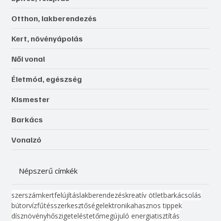
Otthon, lakberendezés
Kert, növényápolás
Női vonal
Életmód, egészség
Kismester
Barkács
Vonalzó
Népszerű címkék
szerszám
kert
felújítás
lakberendezés
kreatív ötlet
barkácsolás
bútor
víz
fűtés
szerkesztőség
elektronika
hasznos tippek
dísznövény
hőszigetelés
tető
megújuló energia
tisztítás