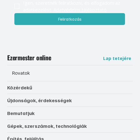
Igen, szeretnék feliratkozni, és elfogadom az 
adatkezelést. 
Adatvédelmi tájékoztató
Feliratkozás
Ezermester online
Lap tetejére
Rovatok
Közérdekű
Újdonságok, érdekességek
Bemutatjuk
Gépek, szerszámok, technológiák
Építés, felújítás