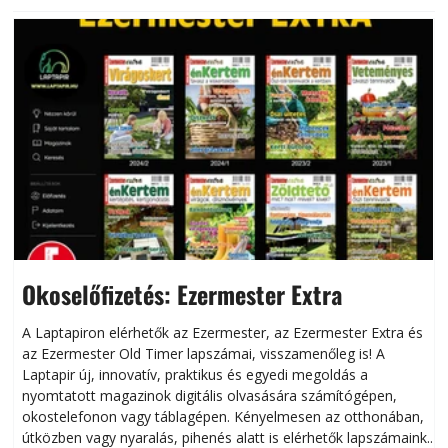
Okoselőfizetés: Ezermester Extra
A Laptapiron elérhetők az Ezermester, az Ezermester Extra és
az Ezermester Old Timer lapszámai, visszamenőleg is! A
Laptapir új, innovatív, praktikus és egyedi megoldás a
L
nyomtatott magazinok digitális olvasására számítógépen,
okostelefonon vagy táblagépen. Kényelmesen az otthonában,
útközben vagy nyaralás, pihenés alatt is elérhetők lapszámaink.
ú