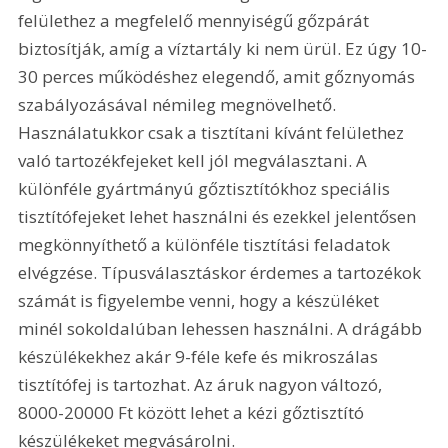
felülethez a megfelelő mennyiségű gőzpárát 
biztosítják, amíg a víztartály ki nem ürül. Ez úgy 10-
30 perces működéshez elegendő, amit gőznyomás 
szabályozásával némileg megnövelhető. 
Használatukkor csak a tisztítani kívánt felülethez 
való tartozékfejeket kell jól megválasztani. A 
különféle gyártmányú gőztisztítókhoz speciális 
tisztítófejeket lehet használni és ezekkel jelentősen 
megkönnyíthető a különféle tisztítási feladatok 
elvégzése. Típusválasztáskor érdemes a tartozékok 
számát is figyelembe venni, hogy a készüléket 
minél sokoldalúban lehessen használni. A drágább 
készülékekhez akár 9-féle kefe és mikroszálas 
tisztítófej is tartozhat. Az áruk nagyon változó, 
8000-20000 Ft között lehet a kézi gőztisztító 
készülékeket megvásárolni.