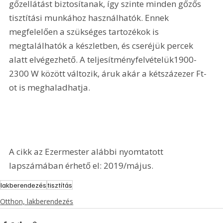
gőzellátást biztosítanak, így szinte minden gőzős 
tisztítási munkához használhatók. Ennek 
megfelelően a szükséges tartozékok is 
megtalálhatók a készletben, és cseréjük percek 
alatt elvégezhető. A teljesítményfelvételük1900-
2300 W között változik, áruk akár a kétszázezer Ft-
ot is meghaladhatja.
A cikk az Ezermester alábbi nyomtatott 
lapszámában érhető el: 2019/május.
lakberendezés
tisztítás
Otthon, lakberendezés