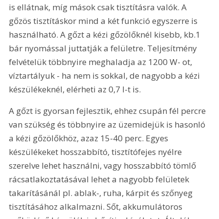
is ellátnak, míg mások csak tisztításra valók. A 
gőzös tisztításkor mind a két funkció egyszerre is 
használható. A gőzt a kézi gőzölőknél kisebb, kb.1 
bár nyomással juttatják a felületre. Teljesítmény 
felvételük többnyire meghaladja az 1200 W- ot, 
víztartályuk - ha nem is sokkal, de nagyobb a kézi 
készülékeknél, elérheti az 0,7 l-t is.
A gőzt is gyorsan fejlesztik, ehhez csupán fél percre 
van szükség és többnyire az üzemidejük is hasonló 
a kézi gőzölőkhöz, azaz 15-40 perc. Egyes 
készülékeket hosszabbító, tisztítófejes nyélre 
szerelve lehet használni, vagy hosszabbító tömlő 
rácsatlakoztatásával lehet a nagyobb felületek 
takarításánál pl. ablak-, ruha, kárpit és szőnyeg 
tisztításához alkalmazni. Sőt, akkumulátoros 