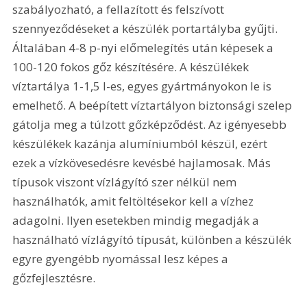
szabályozható, a fellazított és felszívott 
szennyeződéseket a készülék portartályba gyűjti. 
Általában 4-8 p-nyi előmelegítés után képesek a 
100-120 fokos gőz készítésére. A készülékek 
víztartálya 1-1,5 l-es, egyes gyártmányokon le is 
emelhető. A beépített víztartályon biztonsági szelep 
gátolja meg a túlzott gőzképződést. Az igényesebb 
készülékek kazánja alumíniumból készül, ezért 
ezek a vízkövesedésre kevésbé hajlamosak. Más 
típusok viszont vízlágyító szer nélkül nem 
használhatók, amit feltöltésekor kell a vízhez 
adagolni. Ilyen esetekben mindig megadják a 
használható vízlágyító típusát, különben a készülék 
egyre gyengébb nyomással lesz képes a 
gőzfejlesztésre.