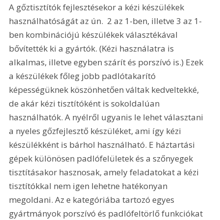
A gőztisztítók fejlesztésekor a kézi készülékek 
használhatóságát az ún.  2 az 1-ben, illetve 3 az 1-
ben kombinációjú készülékek választékával 
bővítették ki a gyártók. (Kézi használatra is 
alkalmas, illetve egyben szárít és porszívó is.) Ezek 
a készülékek főleg jobb padlótakarító 
képességüknek köszönhetően váltak kedveltekké, 
de akár kézi tisztítóként is sokoldalúan 
használhatók. A nyélről ugyanis le lehet választani 
a nyeles gőzfejlesztő készüléket, ami így kézi 
készülékként is bárhol használható. E háztartási 
gépek különösen padlófelületek és a szőnyegek 
tisztításakor hasznosak, amely feladatokat a kézi 
tisztítókkal nem igen lehetne hatékonyan 
megoldani. Az e kategóriába tartozó egyes 
gyártmányok porszívó és padlófeltörlő funkciókat 