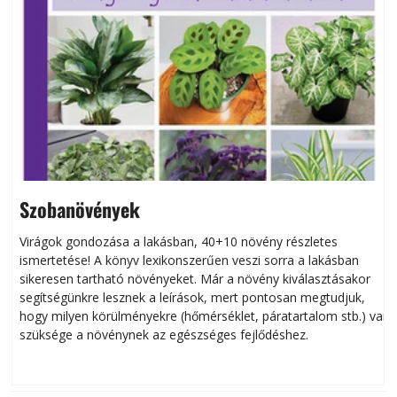
Szobanövények
Virágok gondozása a lakásban, 40+10 növény részletes
ismertetése! A könyv lexikonszerűen veszi sorra a lakásban
s
sikeresen tart­ha­tó növényeket. Már a növény kiválasztásakor
h
segítségünkre lesznek a leírások, mert pontosan megtudjuk,
k
hogy milyen körülményekre (hőmérséklet, páratartalom stb.) van
szüksége a növénynek az egészséges fejlődéshez.
t