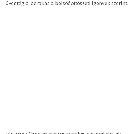
üvegtégla-berakás a belsőépítészeti igények szerint.
Léc- vagy fémszerkezetre szerelve, a szerelvények 