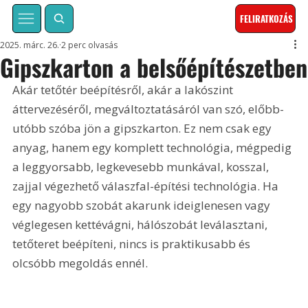
FELIRATKOZÁS
2025. márc. 26.
2 perc olvasás
Gipszkarton a belsőépítészetben
Akár tetőtér beépítésről, akár a lakószint 
áttervezéséről, megváltoztatásáról van szó, előbb-
utóbb szóba jön a gipszkarton. Ez nem csak egy 
anyag, hanem egy komplett technológia, mégpedig 
a leggyorsabb, legkevesebb munkával, kosszal, 
zajjal végezhető válaszfal-építési technológia. Ha 
egy nagyobb szobát akarunk ideiglenesen vagy 
véglegesen kettévágni, hálószobát leválasztani, 
tetőteret beépíteni, nincs is praktikusabb és 
olcsóbb megoldás ennél.