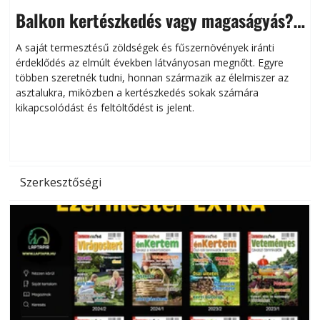
Balkon kertészkedés vagy magaságyás?
Helytakarékos kertészkedés
A saját termesztésű zöldségek és fűszernövények iránti
érdeklődés az elmúlt években látványosan megnőtt. Egyre
többen szeretnék tudni, honnan származik az élelmiszer az
l
asztalukra, miközben a kertészkedés sokak számára
kikapcsolódást és feltöltődést is jelent.
é
d
Szerkesztőségi