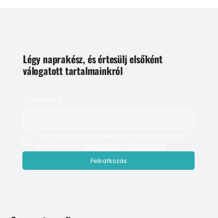
Légy naprakész, és értesülj elsőként
válogatott tartalmainkról
E-mail cím
*
Igen, szeretnék feliratkozni, és elfogadom az 
adatkezelést. 
Adatvédelmi tájékoztató
Feliratkozás