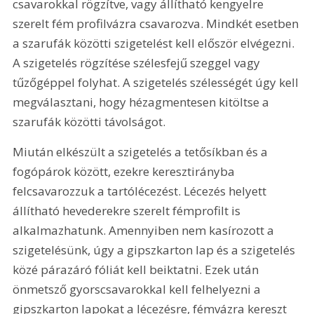
csavarokkal rögzítve, vagy állítható kengyelre 
szerelt fém profilvázra csavarozva. Mindkét esetben 
a szarufák közötti szigetelést kell először elvégezni. 
A szigetelés rögzítése szélesfejű szeggel vagy 
tűzőgéppel folyhat. A szigetelés szélességét úgy kell 
megválasztani, hogy hézagmentesen kitöltse a 
szarufák közötti távolságot.
Miután elkészült a szigetelés a tetősíkban és a 
fogópárok között, ezekre keresztirányba 
felcsavarozzuk a tartólécezést. Lécezés helyett 
állítható hevederekre szerelt fémprofilt is 
alkalmazhatunk. Amennyiben nem kasírozott a 
szigetelésünk, úgy a gipszkarton lap és a szigetelés 
közé párazáró fóliát kell beiktatni. Ezek után 
önmetsző gyorscsavarokkal kell felhelyezni a 
gipszkarton lapokat a lécezésre, fémvázra kereszt 