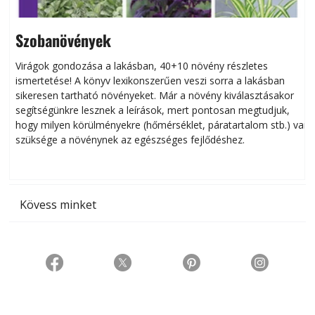
Szobanövények
Virágok gondozása a lakásban, 40+10 növény részletes
ismertetése! A könyv lexikonszerűen veszi sorra a lakásban
s
sikeresen tart­ha­tó növényeket. Már a növény kiválasztásakor
h
segítségünkre lesznek a leírások, mert pontosan megtudjuk,
k
hogy milyen körülményekre (hőmérséklet, páratartalom stb.) van
szüksége a növénynek az egészséges fejlődéshez.
t
Kövess minket