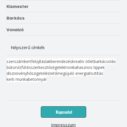
Kismester
Barkács
Vonalzó
Népszerű címkék
szerszám
kert
felújítás
lakberendezés
kreatív ötlet
barkácsolás
bútor
víz
fűtés
szerkesztőség
elektronika
hasznos tippek
dísznövény
hőszigetelés
tető
megújuló energia
tisztítás
kerti munka
beton
nyár
Kapcsolat
Impresszum