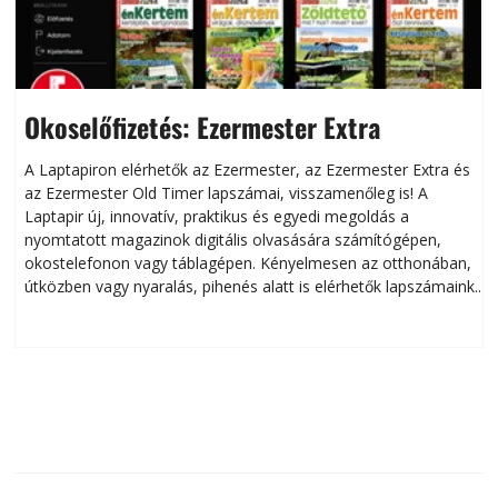
Okoselőfizetés: Ezermester Extra
A Laptapiron elérhetők az Ezermester, az Ezermester Extra és
az Ezermester Old Timer lapszámai, visszamenőleg is! A
Laptapir új, innovatív, praktikus és egyedi megoldás a
L
nyomtatott magazinok digitális olvasására számítógépen,
okostelefonon vagy táblagépen. Kényelmesen az otthonában,
útközben vagy nyaralás, pihenés alatt is elérhetők lapszámaink.
ú
Bárhol, bármikor, akár külföldön élve vagy dolgozva is
B
olvashatók az Ezermester lapszámai. A Laptapir kényelmes
megoldás, mert: – t