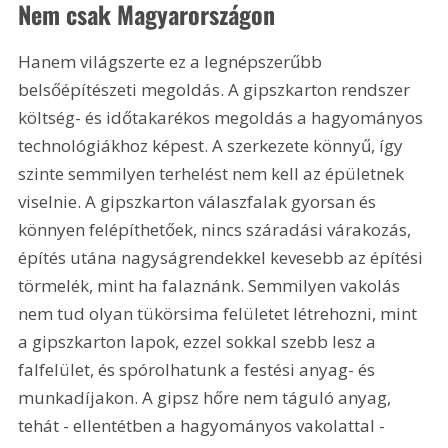
Nem csak Magyarországon
Hanem világszerte ez a legnépszerűbb 
belsőépítészeti megoldás. A gipszkarton rendszer 
költség- és időtakarékos megoldás a hagyományos 
technológiákhoz képest. A szerkezete könnyű, így 
szinte semmilyen terhelést nem kell az épületnek 
viselnie. A gipszkarton válaszfalak gyorsan és 
könnyen felépíthetőek, nincs száradási várakozás, 
építés utána nagyságrendekkel kevesebb az építési 
törmelék, mint ha falaznánk. Semmilyen vakolás 
nem tud olyan tükörsima felületet létrehozni, mint 
a gipszkarton lapok, ezzel sokkal szebb lesz a 
falfelület, és spórolhatunk a festési anyag- és 
munkadíjakon. A gipsz hőre nem táguló anyag, 
tehát - ellentétben a hagyományos vakolattal - 