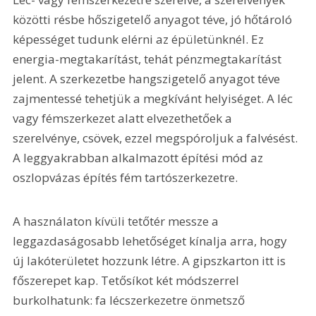
közötti résbe hőszigetelő anyagot téve, jó hőtároló 
képességet tudunk elérni az épületünknél. Ez 
energia-megtakarítást, tehát pénzmegtakarítást 
jelent. A szerkezetbe hangszigetelő anyagot téve 
zajmentessé tehetjük a megkívánt helyiséget. A léc 
vagy fémszerkezet alatt elvezethetőek a 
szerelvénye, csövek, ezzel megspóroljuk a falvésést. 
A leggyakrabban alkalmazott építési mód az 
oszlopvázas építés fém tartószerkezetre.
A használaton kívüli tetőtér messze a 
leggazdaságosabb lehetőséget kínalja arra, hogy 
új lakóterületet hozzunk létre. A gipszkarton itt is 
főszerepet kap. Tetősíkot két módszerrel 
burkolhatunk: fa lécszerkezetre önmetsző 