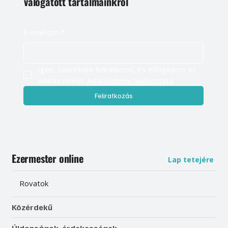
válogatott tartalmainkról
E-mail cím
*
Igen, szeretnék feliratkozni, és elfogadom az 
adatkezelést. 
Adatvédelmi tájékoztató
Feliratkozás
Ezermester online
Lap tetejére
Rovatok
Közérdekű
Újdonságok, érdekességek