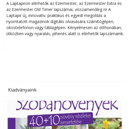
A Laptapiron elérhetők az Ezermester, az Ezermester Extra és
az Ezermester Old Timer lapszámai, visszamenőleg is! A
Laptapir új, innovatív, praktikus és egyedi megoldás a
L
nyomtatott magazinok digitális olvasására számítógépen,
okostelefonon vagy táblagépen. Kényelmesen az otthonában,
útközben vagy nyaralás, pihenés alatt is elérhetők lapszámaink.
ú
Bárhol, bármikor, akár külföldön élve vagy dolgozva is
B
olvashatók az Ezermester lapszámai. A Laptapir kényelmes
megoldás, mert: – t
Kiadványaink