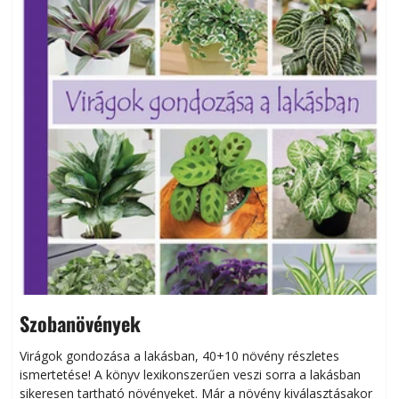
Szobanövények
Virágok gondozása a lakásban, 40+10 növény részletes
ismertetése! A könyv lexikonszerűen veszi sorra a lakásban
s
sikeresen tart­ha­tó növényeket. Már a növény kiválasztásakor
h