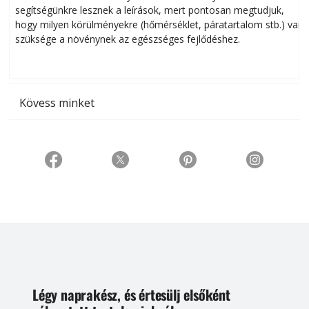
segítségünkre lesznek a leírások, mert pontosan megtudjuk,
k
hogy milyen körülményekre (hőmérséklet, páratartalom stb.) van
szüksége a növénynek az egészséges fejlődéshez.
t
Kövess minket
Légy naprakész, és értesülj elsőként