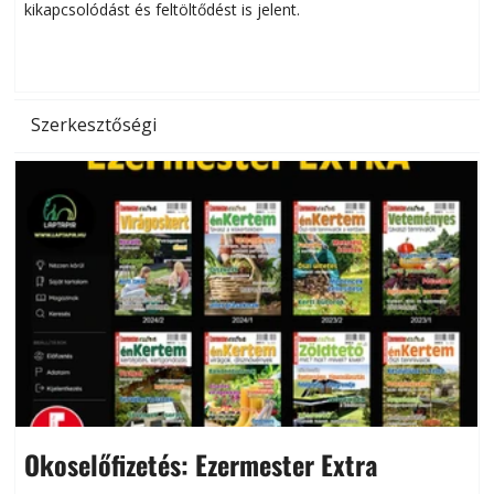
kikapcsolódást és feltöltődést is jelent.
é
d
Szerkesztőségi
Okoselőfizetés: Ezermester Extra