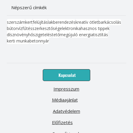
Népszerű címkék
szerszám
kert
felújítás
lakberendezés
kreatív ötlet
barkácsolás
bútor
víz
fűtés
szerkesztőség
elektronika
hasznos tippek
dísznövény
hőszigetelés
tető
megújuló energia
tisztítás
kerti munka
beton
nyár
Kapcsolat
Impresszum
Médiaajánlat
Adatvédelem
Előfizetés