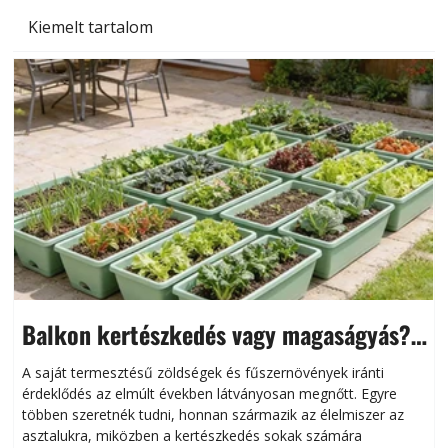
Kiemelt tartalom
Balkon kertészkedés vagy magaságyás?
Helytakarékos kertészkedés
A saját termesztésű zöldségek és fűszernövények iránti
érdeklődés az elmúlt években látványosan megnőtt. Egyre
többen szeretnék tudni, honnan származik az élelmiszer az
l
asztalukra, miközben a kertészkedés sokak számára