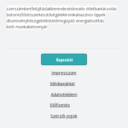
szerszám
kert
felújítás
lakberendezés
kreatív ötlet
barkácsolás
bútor
víz
fűtés
szerkesztőség
elektronika
hasznos tippek
dísznövény
hőszigetelés
tető
megújuló energia
tisztítás
kerti munka
beton
nyár
Kapcsolat
Impresszum
Médiaajánlat
Adatvédelem
Előfizetés
Szerzői jogok