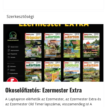
d
Szerkesztőségi
Okoselőfizetés: Ezermester Extra
A Laptapiron elérhetők az Ezermester, az Ezermester Extra és
az Ezermester Old Timer lapszámai, visszamenőleg is! A