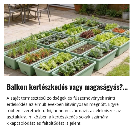
Balkon kertészkedés vagy magaságyás?
Helytakarékos kertészkedés
A saját termesztésű zöldségek és fűszernövények iránti
érdeklődés az elmúlt években látványosan megnőtt. Egyre
többen szeretnék tudni, honnan származik az élelmiszer az
l
asztalukra, miközben a kertészkedés sokak számára
kikapcsolódást és feltöltődést is jelent.
é