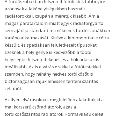
A fürdőszobákban felszerelt fűtőtestek többnyire 
azonosak a lakóhelyiségekben használt 
radiátorokkal, csupán a méretűk kisebb. Ám a 
magas páratartalom miatt egyik radiátorgyártó 
sem ajánlja standard termékeinek fürdőszobákban 
történő alkalmazását. Kivéve a kimondottan e célra 
készült, és speciálisan felületkezelt típusokat. 
Ezeknek a helyigénye is kedvezőbb a többi 
helyiségbe felszereltekénél, és a hőleadásuk is 
ideálisabb. Az is elvárás ezekkel a fűtőtestekkel 
szemben, hogy néhány nedves törölközőt is 
biztonságosan rájuk lehessen teríteni szárítás 
céljából.
Az ilyen elvárásoknak megfelelően alakultak ki a 
mai korszerű csőradiátorok, azaz a 
törölközőszárítós radiátorok. Formaviláguk elég 