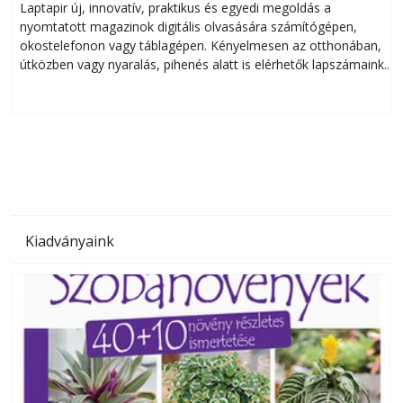
Laptapir új, innovatív, praktikus és egyedi megoldás a
L
nyomtatott magazinok digitális olvasására számítógépen,
okostelefonon vagy táblagépen. Kényelmesen az otthonában,
útközben vagy nyaralás, pihenés alatt is elérhetők lapszámaink.
ú
Bárhol, bármikor, akár külföldön élve vagy dolgozva is
B
olvashatók az Ezermester lapszámai. A Laptapir kényelmes
megoldás, mert: – t
Kiadványaink