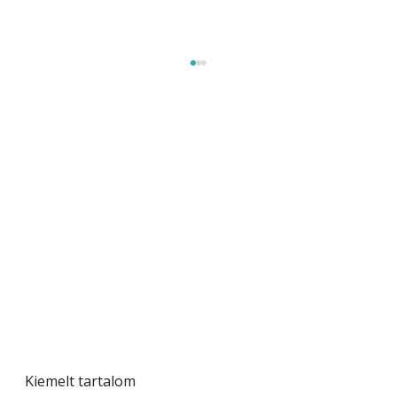
Gyerekszoba az új tanévhez
Kiemelt tartalom