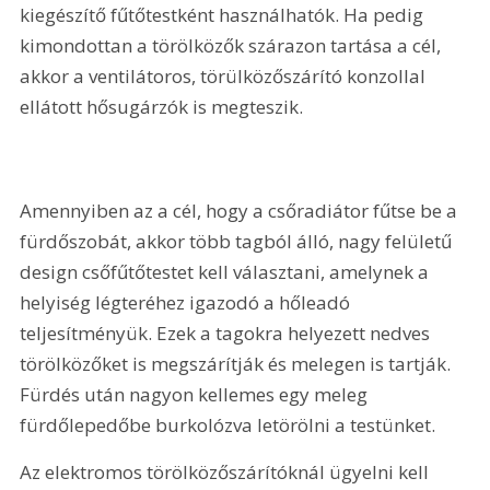
kiegészítő fűtőtestként használhatók. Ha pedig 
kimondottan a törölközők szárazon tartása a cél, 
akkor a ventilátoros, törülközőszárító konzollal 
ellátott hősugárzók is megteszik.
Amennyiben az a cél, hogy a csőradiátor fűtse be a 
fürdőszobát, akkor több tagból álló, nagy felületű 
design csőfűtőtestet kell választani, amelynek a 
helyiség légteréhez igazodó a hőleadó 
teljesítményük. Ezek a tagokra helyezett nedves 
törölközőket is megszárítják és melegen is tartják. 
Fürdés után nagyon kellemes egy meleg 
fürdőlepedőbe burkolózva letörölni a testünket.
Az elektromos törölközőszárítóknál ügyelni kell 