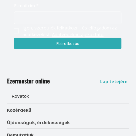
E-mail cím
*
Igen, szeretnék feliratkozni, és elfogadom az 
adatkezelést. 
Adatvédelmi tájékoztató
Feliratkozás
Ezermester online
Lap tetejére
Rovatok
Közérdekű
Újdonságok, érdekességek
Bemutatjuk