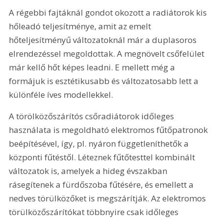
A régebbi fajtáknál gondot okozott a radiátorok kis 
hőleadó teljesítménye, amit az emelt 
hőteljesítményű változatoknál már a duplasoros 
elrendezéssel megoldottak. A megnövelt csőfelület 
már kellő hőt képes leadni. E mellett még a 
formájuk is esztétikusabb és változatosabb lett a 
különféle íves modellekkel.
A törölközőszárítós csőradiátorok időleges 
használata is megoldható elektromos fűtőpatronok 
beépítésével, így, pl. nyáron függetleníthetők a 
központi fűtéstől. Léteznek fűtőtesttel kombinált 
változatok is, amelyek a hideg évszakban 
rásegítenek a fürdőszoba fűtésére, és emellett a 
nedves törülközőket is megszárítják. Az elektromos 
törülközőszárítókat többnyire csak időleges 