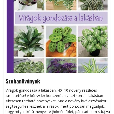
Szobanövények
Virágok gondozása a lakásban, 40+10 növény részletes
ismertetése! A könyv lexikonszerűen veszi sorra a lakásban
s
sikeresen tart­ha­tó növényeket. Már a növény kiválasztásakor
h
segítségünkre lesznek a leírások, mert pontosan megtudjuk,
k
hogy milyen körülményekre (hőmérséklet, páratartalom stb.) van