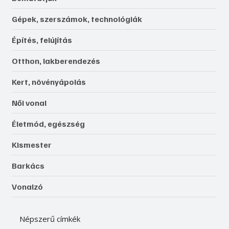
Gépek, szerszámok, technológiák
Építés, felújítás
Otthon, lakberendezés
Kert, növényápolás
Női vonal
Életmód, egészség
Kismester
Barkács
Vonalzó
Népszerű címkék