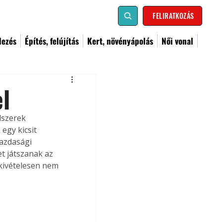
FELIRATKOZÁS
dezés
Építés, felújítás
Kert, növényápolás
Női vonal
el
dszerek 
egy kicsit 
azdasági 
t játszanak az 
kivételesen nem 