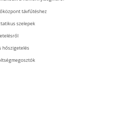
hőközpont távfűtéshez
tatikus szelepek
etelésről
 hőszigetelés
költségmegosztók