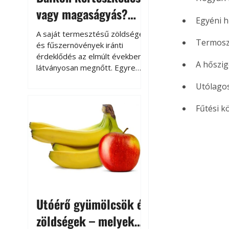
vagy magaságyás?
Egyéni 
Helytakarékos
A saját termesztésű zöldségek
Termosz
kertészkedés
és fűszernövények iránti
érdeklődés az elmúlt években
A hőszig
látványosan megnőtt. Egyre
többen szeretnék tudni, honnan
Utólagos
származik az élelmiszer az
asztalukra, miközben a
Fűtési 
kertészkedés sokak számára
kikapcsolódást és feltöltődést
is jelent.
Utóérő gyümölcsök és
zöldségek – melyek