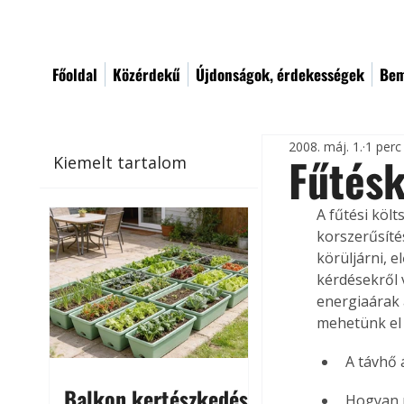
Főoldal
Közérdekű
Újdonságok, érdekességek
Bem
2008. máj. 1.
1 perc
Fűtésk
Kiemelt tartalom
A fűtési köl
korszerűsíté
körüljárni, 
kérdésekről 
energiaárak 
mehetünk el 
A távhő 
Balkon kertészkedés
Hogyan 