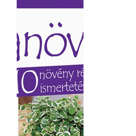
Ezermester lapszámai. A
Ezermester lapszámai
Laptapir kényelmes megoldás,
Laptapir kényelmes 
mert: – t
mert: – t
Virágoskert: kert