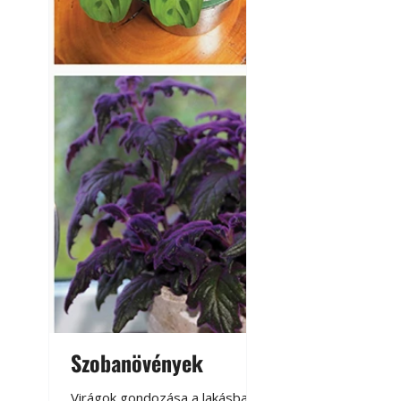
Szobanövények
Virágoskert: k
teraszon, laká
Virágok gondozása a lakásban,