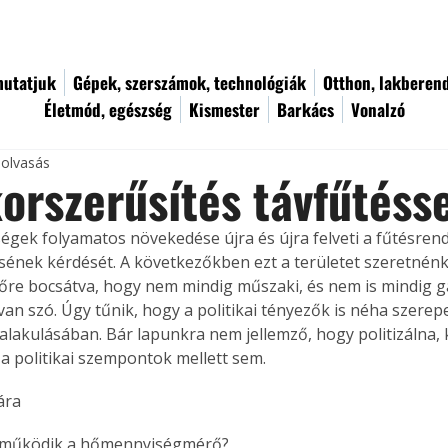
utatjuk
Gépek, szerszámok, technológiák
Otthon, lakberen
Életmód, egészség
Kismester
Barkács
Vonalzó
 olvasás
orszerűsítés távfűtéss
tségek folyamatos növekedése újra és újra felveti a fűtésren
sének kérdését. A következőkben ezt a területet szeretnénk 
előre bocsátva, hogy nem mindig műszaki, és nem is mindig g
van szó. Úgy tűnik, hogy a politikai tényezők is néha szerepe
alakulásában. Bár lapunkra nem jellemző, hogy politizálna, 
a politikai szempontok mellett sem.
ára
működik a hőmennyiségmérő?