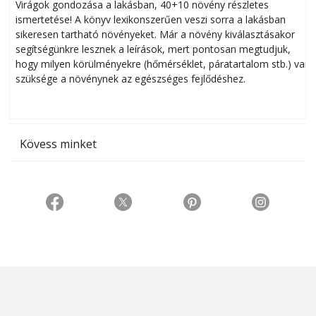
Virágok gondozása a lakásban, 40+10 növény részletes
ismertetése! A könyv lexikonszerűen veszi sorra a lakásban
s
sikeresen tart­ha­tó növényeket. Már a növény kiválasztásakor
h
segítségünkre lesznek a leírások, mert pontosan megtudjuk,
k
hogy milyen körülményekre (hőmérséklet, páratartalom stb.) van
szüksége a növénynek az egészséges fejlődéshez.
t
Kövess minket