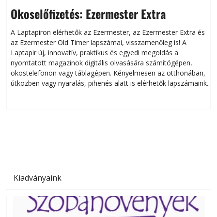
Okoselőfizetés: Ezermester Extra
A Laptapiron elérhetők az Ezermester, az Ezermester Extra és
az Ezermester Old Timer lapszámai, visszamenőleg is! A
Laptapir új, innovatív, praktikus és egyedi megoldás a
L
nyomtatott magazinok digitális olvasására számítógépen,
okostelefonon vagy táblagépen. Kényelmesen az otthonában,
útközben vagy nyaralás, pihenés alatt is elérhetők lapszámaink.
ú
Bárhol, bármikor, akár külföldön élve vagy dolgozva is
B
olvashatók az Ezermester lapszámai. A Laptapir kényelmes
megoldás, mert: – t
Kiadványaink