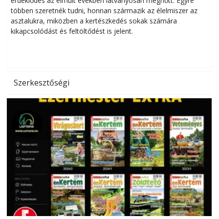
érdeklődés az elmúlt években látványosan megnőtt. Egyre
többen szeretnék tudni, honnan származik az élelmiszer az
l
asztalukra, miközben a kertészkedés sokak számára
kikapcsolódást és feltöltődést is jelent.
é
d
Szerkesztőségi