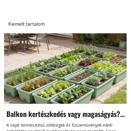
Kiemelt tartalom
Balkon kertészkedés vagy magaságyás?
Helytakarékos kertészkedés
A saját termesztésű zöldségek és fűszernövények iránti