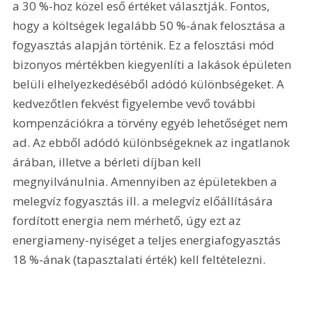
a 30 %-hoz közel eső értéket választják. Fontos, 
hogy a költségek legalább 50 %-ának felosztása a 
fogyasztás alapján történik. Ez a felosztási mód 
bizonyos mértékben kiegyenlíti a lakások épületen 
belüli elhelyezkedéséből adódó különbségeket. A 
kedvezőtlen fekvést figyelembe vevő további 
kompenzációkra a törvény egyéb lehetőséget nem 
ad. Az ebből adódó különbségeknek az ingatlanok 
árában, illetve a bérleti díjban kell 
megnyilvánulnia. Amennyiben az épületekben a 
melegvíz fogyasztás ill. a melegvíz előállítására 
fordított energia nem mérhető, úgy ezt az 
energiameny-nyiséget a teljes energiafogyasztás 
18 %-ának (tapasztalati érték) kell feltételezni.