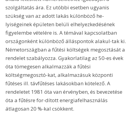
szolgáltatás ára. Ez utóbbi esetben ugyanis 
szükség van az adott lakás különböző he-
lyiségeinek épületen belüli elhelyezkedésének 
figyelembe vételére is. A témával kapcsolatban 
országonként különböző álláspontok alakul-tak ki. 
Németországban a fűtési költségek megosztását a 
rendelet szabályozza. Gyakorlatilag az 50-es évek 
óta tömegesen alkalmazzák a fűtési 
költségmegosztó-kat, alkalmazásuk központi 
fűtéses ill. távfűtéses lakásokban kötelező. A 
rendeletet 1981 óta van érvényben, és bevezetése 
óta a fűtésre for-dított energiafelhasználás 
átlagosan 20 %-kal csökkent. 