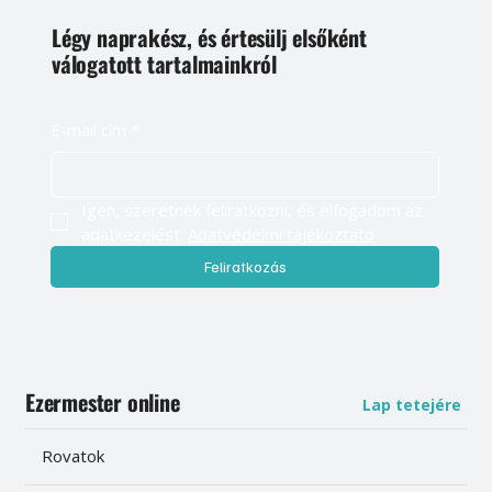
Légy naprakész, és értesülj elsőként
válogatott tartalmainkról
E-mail cím
*
Igen, szeretnék feliratkozni, és elfogadom az 
adatkezelést. 
Adatvédelmi tájékoztató
Feliratkozás
Ezermester online
Lap tetejére
Rovatok