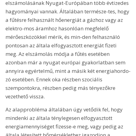
elszámolásának Nyugat-Európában több évtizedes 
hagyományai vannak. Általában természe-tes, hogy 
a fűtésre felhasznált hőenergiát a gázhoz vagy az 
elektro-mos áramhoz hasonlóan megfelelő 
mérőeszközökkel mérik, és min-den felhasználó 
pontosan az általa elfogyasztott energiát fizeti 
meg. Az elszámolás módja a fűtés esetében 
azonban már a nyugat európai gyakorlatban sem 
annyira egyértelmű, mint a másik két energiahordo-
zó esetében. Ennek oka részben szociális 
szempontokra, részben pedig más tényezőkre 
vezethető vissza.
Az alapprobléma általában úgy vetődik fel, hogy 
mindenki az általa ténylegesen elfogyasztott 
energiamennyiséget fizesse-e meg, vagy pedig az 
általa létesített hőmérséklethez igazodjon a 