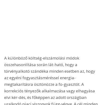
A különböző költség-elszámolási módok 
összehasonlítása során lát-ható, hogy a 
törvényalkotó szándéka minden esetben az, hogy 
az egyéni fogyasztásméréssel energia-
megtakarításra ösztönözze a fo-gyasztót. A 
korrekciós tényezők alkalmazása vagy elhagyása 
elvi kér-dés, és főképpen az adott országban 
uralkodó piaci viszonyok függ-vénye. A cél minden 