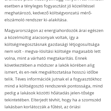
esetben a tényleges fogyasztást jó közelítéssel 
meghatározó, kedvező költségvonzatú mérő-
elszámoló rendszer ki-alakítása.
Magyarországon az energiahordozók árai egészen 
a közelmúltig alacsonyak voltak, így a 
költségmegosztásnak gazdasági létjogosultsága 
nem volt - megva-lósítási költsége magasabb lett 
volna, mint a várható megtakarítás. Ennek 
következtében a módszer a lakók körében alig 
ismert, és en-nek megváltoztatása hosszú időbe 
telik. Téves információk jutnak el a fogyasztókhoz 
mind a költségosztó rendszerek pontossága, mind 
pedig a lakások közötti hőátadás jelen-tősége 
tekintetében. Elterjedt tévhit, hogy ha a szomszéd 
lakásban korlátozzák a fűtést, az óriási 