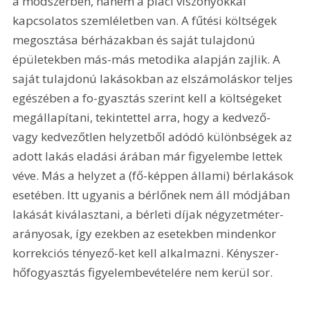
a módszerben, hanem a piaci viszonyokkal 
kapcsolatos szemléletben van. A fűtési költségek 
megosztása bérházakban és saját tulajdonú 
épületekben más-más metodika alapján zajlik. A 
saját tulajdonú lakásokban az elszámoláskor teljes 
egészében a fo-gyasztás szerint kell a költségeket 
megállapítani, tekintettel arra, hogy a kedvező- 
vagy kedvezőtlen helyzetből adódó különbségek az 
adott lakás eladási árában már figyelembe lettek 
véve. Más a helyzet a (fő-képpen állami) bérlakások 
esetében. Itt ugyanis a bérlőnek nem áll módjában 
lakását kiválasztani, a bérleti díjak négyzetméter-
arányosak, így ezekben az esetekben mindenkor 
korrekciós tényező-ket kell alkalmazni. Kényszer-
hőfogyasztás figyelembevételére nem kerül sor.