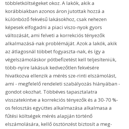
többletköltségeket okoz. A lakók, akik a 
korábbiakban azonos áron jutottak hozzá a 
különböző fekvésű lakásokhoz, csak nehezen 
képesek elfogadni a piaci viszo-nyok gyors 
változását, ami felveti a korrekciós tényezők 
alkalmazásá-nak problémáját. Azok a lakók, akik 
az átlagosnál többet fogyaszta-nak, és így a 
végelszámoláskor pótbefizetést kell teljesíteniük, 
több-nyire lakásuk kedvezőtlen fekvésére 
hivatkozva ellenzik a mérés sze-rinti elszámolást, 
ami - megfelelő rendeleti szabályozás hiányában - 
gondot okozhat. Többéves tapasztalatra 
visszatekintve a korrekciós tényezők és a 30-70 %-
os felosztás együttes alkalmazása alkalmasa a 
fűtési költségek mérés alapján történő 
elszámolására, kellő ösztönzést biztosít a meg-