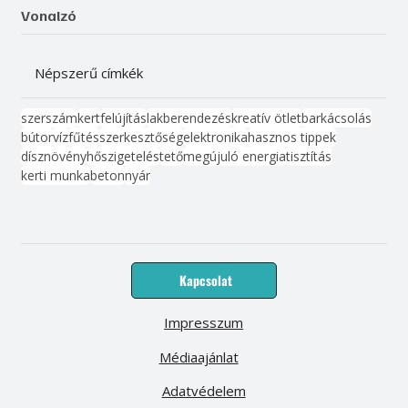
Vonalzó
Népszerű címkék
szerszám
kert
felújítás
lakberendezés
kreatív ötlet
barkácsolás
bútor
víz
fűtés
szerkesztőség
elektronika
hasznos tippek
dísznövény
hőszigetelés
tető
megújuló energia
tisztítás
kerti munka
beton
nyár
Kapcsolat
Impresszum
Médiaajánlat
Adatvédelem