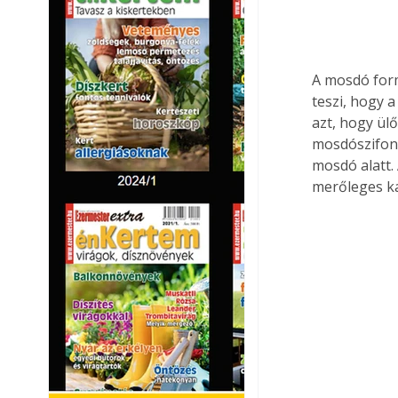
A mosdó form
teszi, hogy 
azt, hogy ülő
mosdószifon 
mosdó alatt.
merőleges ka