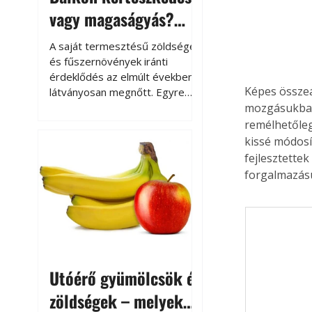
vagy magaságyás?
Helytakarékos
A saját termesztésű zöldségek
kertészkedés
és fűszernövények iránti
érdeklődés az elmúlt években
Képes összeá
látványosan megnőtt. Egyre
többen szeretnék tudni, honnan
mozgásukban 
származik az élelmiszer az
remélhetőleg
asztalukra, miközben a
kissé módosí
kertészkedés sokak számára
fejlesztette
kikapcsolódást és feltöltődést
forgalmazásu
is jelent.
Utóérő gyümölcsök és
zöldségek – melyek