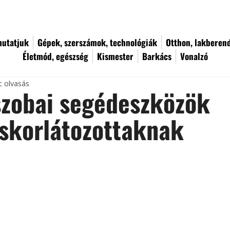
utatjuk
Gépek, szerszámok, technológiák
Otthon, lakberen
Életmód, egészség
Kismester
Barkács
Vonalzó
c olvasás
szobai segédeszközök
skorlátozottaknak