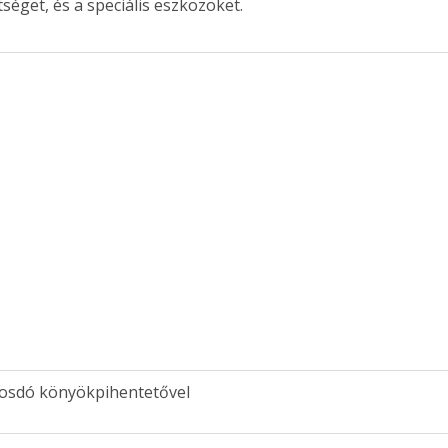
séget, és a speciális eszközöket.
osdó könyökpihentetővel