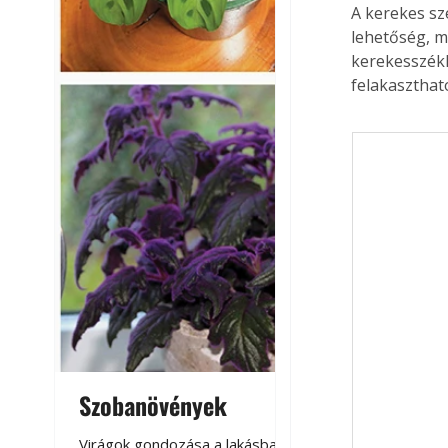
A kerekes sz
lehetőség, m
kerekesszékk
felakaszthat
Szobanövények
Virágoskert: k
teraszon, laká
Virágok gondozása a lakásban,