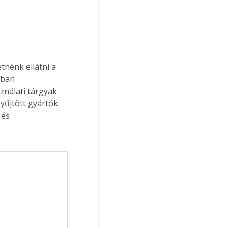
nénk ellátni a 
nban 
nálati tárgyak 
yűjtött gyártók 
 és 