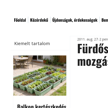
Főoldal
Közérdekű
Újdonságok, érdekességek
Bem
2011. aug. 27.
2 per
Fürdő
Kiemelt tartalom
mozgá
Balkon kertészkedés