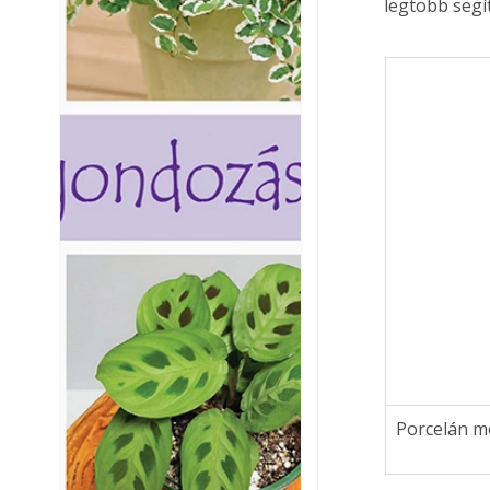
legtöbb segít
Porcelán m