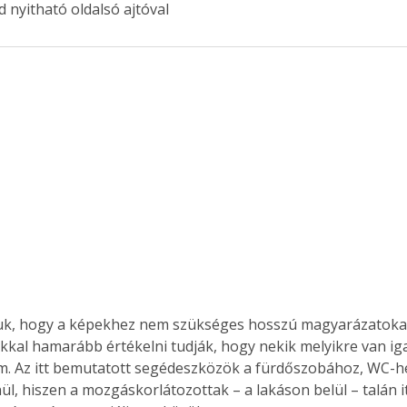
ád nyitható oldalsó ajtóval
. A
megoldás,
uk, hogy a képekhez nem szükséges hosszú magyarázatokat 
okkal hamarább értékelni tudják, hogy nekik melyikre van i
. Az itt bemutatott segédeszközök a fürdőszobához, WC-h
l, hiszen a mozgáskorlátozottak – a lakáson belül – talán itt