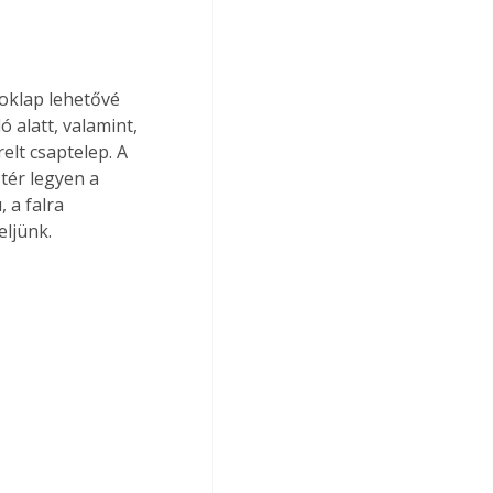
oklap lehetővé 
 alatt, valamint, 
elt csaptelep. A 
tér legyen a 
 a falra 
ljünk.