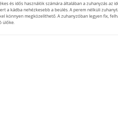
ékes és idős használók számára általában a zuhanyzás az ide
ert a kádba nehézkesebb a beülés. A perem nélküli zuhanyt
el könnyen megközelíthető. A zuhanyzóban legyen fix, felh
ó ülőke.
ertben,
Gyógyító növények: a
sban
természet kincsei az