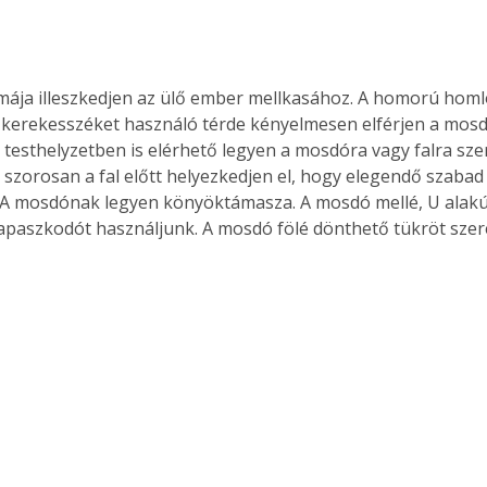
ája illeszkedjen az ülő ember mellkasához. A homorú homl
a kerekesszéket használó térde kényelmesen elférjen a mosdó
 testhelyzetben is elérhető legyen a mosdóra vagy falra szer
szorosan a fal előtt helyezkedjen el, hogy elegendő szabad 
 A mosdónak legyen könyöktámasza. A mosdó mellé, U alakú,
paszkodót használjunk. A mosdó fölé dönthető tükröt szere