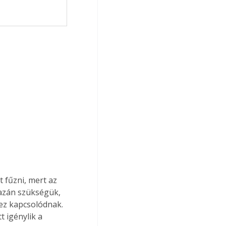
fűzni, mert az 
gazán szükségük, 
ez kapcsolódnak. 
 igénylik a 