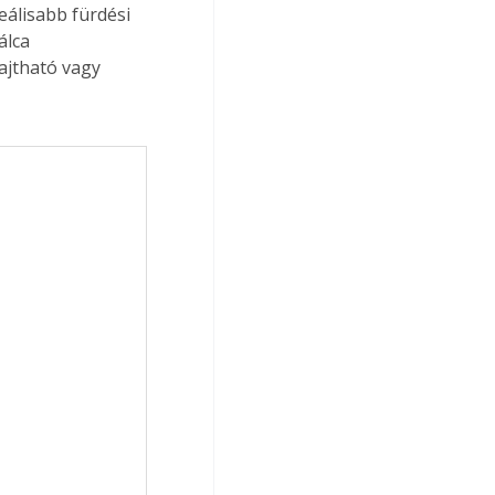
álisabb fürdési 
álca 
ajtható vagy 