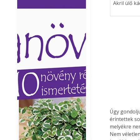
Akril ülő k
Ezermester lapszámai. A
Ezermester lapszámai
Laptapir kényelmes megoldás,
Laptapir kényelmes 
mert: – t
mert: – t
Úgy gondolj
érintettek s
melyékre nem
Nem véletlenü