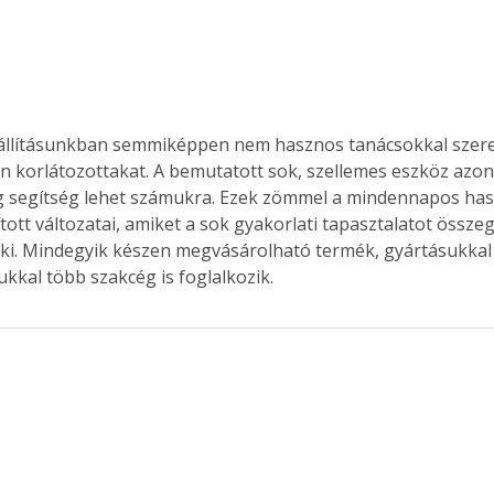
llításunkban semmiképpen nem hasznos tanácsokkal szeret
korlátozottakat. A bemutatott sok, szellemes eszköz azo
 segítség lehet számukra. Ezek zömmel a mindennapos hasz
tott változatai, amiket a sok gyakorlati tapasztalatot összeg
k ki. Mindegyik készen megvásárolható termék, gyártásukkal
kkal több szakcég is foglalkozik.