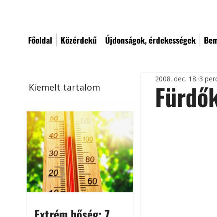
Főoldal
Közérdekű
Újdonságok, érdekességek
Bem
2008. dec. 18.
3 per
Fürdők
Kiemelt tartalom
Extrém hőség: 7