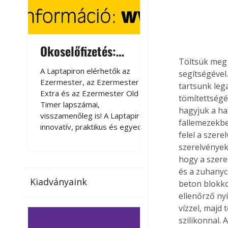
Okoselőfizetés:
Okoselőfizetés
Töltsük meg 
Ezermester Extra
A Laptapiron elérhetők az
A Laptapiron elérhető
segítségével
Ezermester, az Ezermester
Ezermester, az Ezer
tartsunk lega
Extra és az Ezermester Old
Extra és az Ezermest
tömítettségé
Timer lapszámai,
Timer lapszámai,
hagyjuk a ha
visszamenőleg is! A Laptapir új,
visszamenőleg is! A La
fallemezekbe
innovatív, praktikus és egyedi
innovatív, praktikus 
felel a szer
megoldás a nyomtatott
megoldás a nyomtato
szerelvények
magazinok digitális olvasására
magazinok digitális o
hogy a szere
számítógépen, okostelefonon
számítógépen, okost
és a zuhanyc
vagy táblagépen. Kényelmesen
vagy táblagépen. Ké
Kiadványaink
az otthonában, útközben vagy
az otthonában, útköz
beton blokko
nyaralás, pihenés alatt is
nyaralás, pihenés alat
ellenőrző ny
elérhetők lapszámaink. Bárhol,
elérhetők lapszámaink
vízzel, majd 
bármikor, akár külföldön élve
bármikor, akár külföld
szilikonnal.
vagy dolgozva is olvashatók az
vagy dolgozva is olv