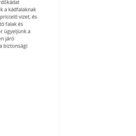
rdőkádat 
k a kádfalaknak 
iccelő vizet, és 
ó falak és 
r ügyeljünk a 
n járó 
a biztonsági 