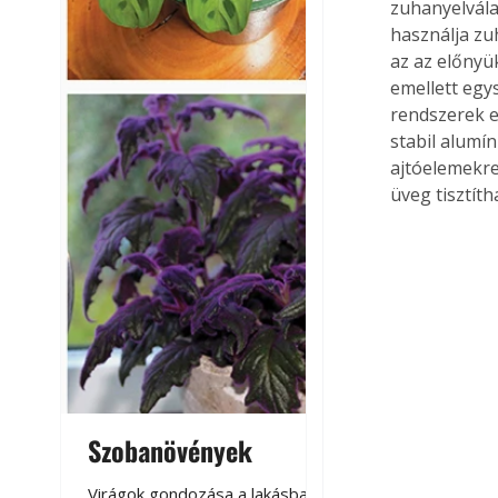
zuhanyelvála
használja zu
az az előnyü
emellett egy
rendszerek e
stabil alumí
ajtóelemekre 
üveg tisztíth
Szobanövények
Virágoskert: k
teraszon, laká
Virágok gondozása a lakásban,