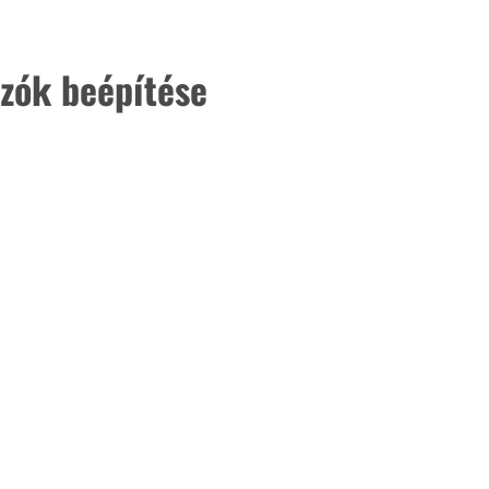
. A
megoldás,
zók beépítése