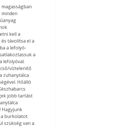
 a magasságban 
sa minden 
műanyag 
nok 
ni kell a 
és távolítsa el a 
ba a lefolyó-
satlakoztassuk a 
 lefolyóval. 
cső/víztelenítő 
 a zuhanytálca 
ségével. Hőálló 
 Készhabarcs 
gek jobb tartást 
hanytálca 
! Hagyjunk 
a burkolatot. 
ül szükség van a 