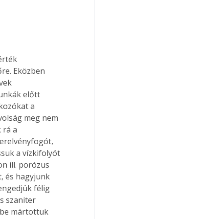
érték 
őre. Eközben 
vek 
unkák előtt 
kozókat a 
ávolság meg nem 
 rá a 
erelvényfogót, 
uk a vízkifolyót 
 ill. porózus 
, és hagyjunk 
engedjük félig 
s szaniter 
zbe mártottuk 