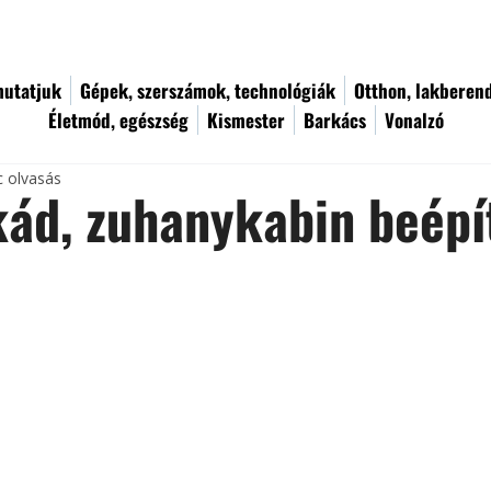
utatjuk
Gépek, szerszámok, technológiák
Otthon, lakberen
Életmód, egészség
Kismester
Barkács
Vonalzó
c olvasás
ád, zuhanykabin beépí