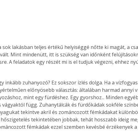
sok lakásban teljes értékű helyiséggé nőtte ki magát, a csal
ált. Mint mindenütt, itt is szükség van időnként felújításokr
re. A feladatok egy részét mi is el tudjuk végezni, ehhez nyú
y inkább zuhanyozó? Ez sokszor ízlés dolga. Ha a vízfogyas
értelműen előnyösebb választás: általában harmad annyi v
ozáshoz, mint egy fürdéshez. Egy gyorshoz... Minden egyéb
s vágyaktól függ. Zuhanytálcák és fürdőkádak sokféle szín
yagukat tekintve akril és zománcozott fémkádakat különbö
a hőszigetelés tekintetében jobbak, tehát hosszabb ideig meg
zománcozott fémkádak ezzel szemben kevésbé érzékenyek a 