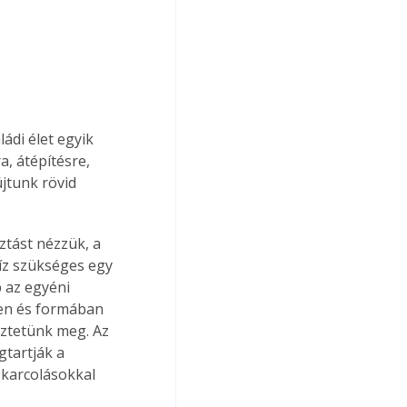
ádi élet egyik 
a, átépítésre, 
jtunk rövid 
ztást nézzük, a 
íz szükséges egy 
 az egyéni 
ben és formában 
ztetünk meg. Az 
tartják a 
karcolásokkal 