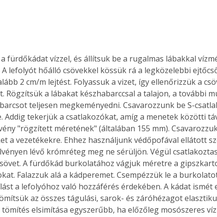
Együtt jobban megéri!
a fürdőkádat vízzel, és állítsuk be a rugalmas lábakkal vízm
Bővebb információ itt!
k az
Együtt jobban megéri! A
. A lefolyót hőálló csövekkel kössük rá a legközelebbi ejtőcs
mester
könyvek tetszőleges
lább 2 cm/m lejtést. Folyassuk a vizet, így ellenőrizzük a csö
er Old
párosítással kedvezményes
t. Rögzítsük a lábakat készhabarccsal a talajon, a további m
áron, 0 Ft postaköltséggel
barcsot teljesen megkeményedni. Csavarozzunk be S-csatla
ptapir új,
megrendelhetők!
. Addig tekerjük a csatlakozókat, amíg a menetek közötti t
és egyedi
elvény "rögzített méretének" (általában 155 mm). Csavarozzuk
tt
et a vezetékekre. Ehhez használjunk védőpofával ellátott sz
lvasására
lvényen lévő krómréteg meg ne sérüljön. Végül csatlakoztass
elefonon
sövet. A fürdőkád burkolatához vágjuk méretre a gipszkarton
nyelmesen
ben vagy
kat. Falazzuk alá a kádperemet. Csempézzük le a burkolatot
t is
ílást a lefolyóhoz való hozzáférés érdekében. A kádat ismét 
. Bárhol,
tömítsük az összes tágulási, sarok- és záróhézagot elasztiku
ön élve
 A tömítés elsimítása egyszerűbb, ha előzőleg mosószeres ví
ashatók az