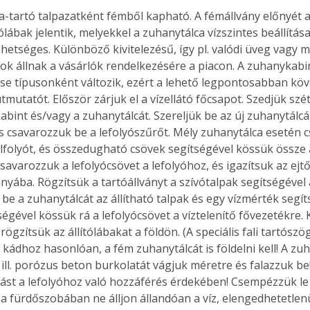
a-tartó talpazatként fémből kapható. A fémállvány előnyét
ítólábak jelentik, melyekkel a zuhanytálca vízszintes beállítá
ehetséges. Különböző kivitelezésű, így pl. valódi üveg vagy 
k állnak a vásárlók rendelkezésére a piacon. A zuhanykabi
se típusonként változik, ezért a lehető legpontosabban követ
tmutatót. Először zárjuk el a vízellátó főcsapot. Szedjük szét 
abint és/vagy a zuhanytálcát. Szereljük be az új zuhanytálcá
és csavarozzuk be a lefolyószűrőt. Mély zuhanytálca esetén c
úlfolyót, és összedugható csövek segítségével kössük össze a
avarozzuk a lefolyócsövet a lefolyóhoz, és igazítsuk az ejtő
ányába. Rögzítsük a tartóállványt a szívótalpak segítségével
uk be a zuhanytálcát az állítható talpak és egy vízmérték segít
ségével kössük rá a lefolyócsövet a víztelenítő fővezetékre.
rögzítsük az állítólábakat a földön. (A speciális fali tartószö
 kádhoz hasonlóan, a fém zuhanytálcát is földelni kell! A zu
 ill. porózus beton burkolatát vágjuk méretre és falazzuk be
lást a lefolyóhoz való hozzáférés érdekében! Csempézzük le 
a fürdőszobában ne álljon állandóan a víz, elengedhetetlen