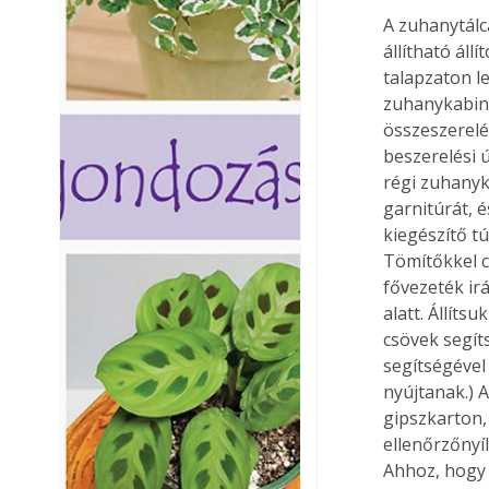
A zuhanytálc
állítható áll
talapzaton l
zuhanykabino
összeszerelé
beszerelési ú
régi zuhanyk
garnitúrát, 
kiegészítő t
Tömítőkkel cs
fővezeték ir
alatt. Állíts
csövek segít
segítségével 
nyújtanak.) A
gipszkarton,
ellenőrzőnyí
Ahhoz, hogy 