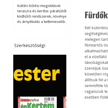
kellemesebbé a
Kültéri hűtési megoldások
teraszt és a kertet?
teraszra és kertbe: párahűtők,
Fürdők
ködhűtő rendszerek, növények
és árnyékolás a kellemesebb
nyári mikroklímáért. A kültéri
Két különböz
hűtés kérdése az utóbbi
segítségével
években egyre nagyobb
melegen tart
jelentőséget kapott, ahogy a
Szerkesztőségi
fémtartós ös
nyári hőhullámok gyakoribbá és
alkalmazható
intenzívebbé váltak. Míg
el a vízellát
korábban elsősorban a beltéri
távolságokat
klímaberendezések jelentették
szereljük öss
a megoldást a meleg ellen, ma
követően rögz
már egyre többen keresnek
állítsuk fel 
olyan kültéri hűtési
lehetőségeket is, amelyek a
semmiféle tö
teraszok, erkélyek, kertek vagy
ragasszuk le
vendégl
esetben földel