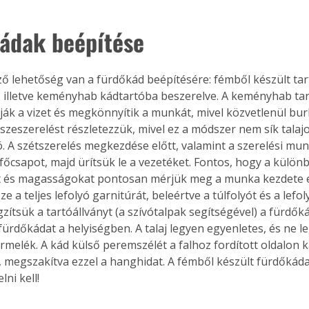
ádak beépítése
ő lehetőség van a fürdőkád beépítésére: fémből készült tar
, illetve keményhab kádtartóba beszerelve. A keményhab tar
ják a vizet és megkönnyítik a munkát, mivel közvetlenül bur
szeszerelést részletezzük, mivel ez a módszer nem sík talajo
. A szétszerelés megkezdése előtt, valamint a szerelési munk
ó főcsapot, majd ürítsük le a vezetéket. Fontos, hogy a külön
 és magasságokat pontosan mérjük meg a munka kezdete el
ze a teljes lefolyó garnitúrát, beleértve a túlfolyót és a lefol
ítsük a tartóállványt (a szívótalpak segítségével) a fürdőkád
a fürdőkádat a helyiségben. A talaj legyen egyenletes, és ne l
rmelék. A kád külső peremszélét a falhoz fordított oldalon k
, megszakítva ezzel a hanghidat. A fémből készült fürdőkád
ni kell! 