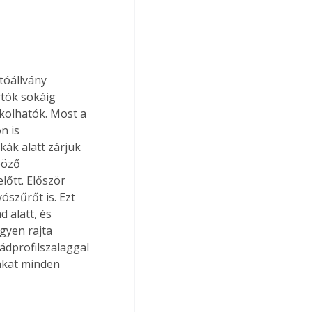
tóállvány 
tók sokáig 
kolhatók. Most a 
n is 
ák alatt zárjuk 
böző 
őtt. Először 
yószűrőt is. Ezt 
 alatt, és 
egyen rajta 
ádprofilszalaggal 
akat minden 