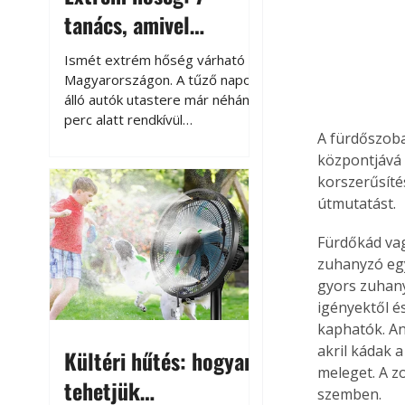
tanács, amivel
megóvhatjuk
Ismét extrém hőség várható
autónkat a nyári
Magyarországon. A tűző napon
álló autók utastere már néhány
károktól
perc alatt rendkívül
A fürdőszoba 
felmelegszik, és rövid időn belül
akár a 60-70 °C-ot is
központjává v
megközelítheti. Ez nemcsak a
korszerűsítés
beszállást teszi kellemetlenné,
útmutatást.
hanem az autó állapotára és a
benne hagyott tárgyakra is
Fürdőkád vag
káros hatással lehet. Néhány
zuhanyzó egy
egyszerű óvintézkedéssel
gyors zuhany
azonban jelentősen
igényektől é
csökkenthetjük a hőség káros
kaphatók. An
hatásait.
akril kádak 
Kültéri hűtés: hogyan
meleget. A 
tehetjük
szemben.