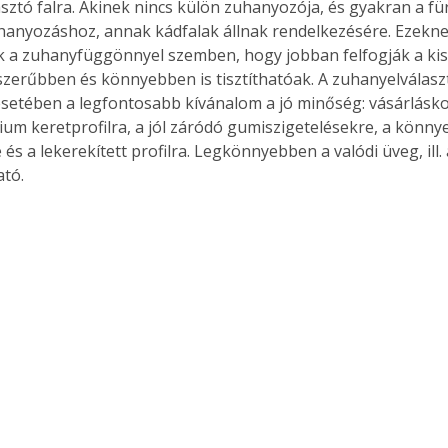
sztó falra. Akinek nincs külön zuhanyozója, és gyakran a fü
hanyozáshoz, annak kádfalak állnak rendelkezésére. Ezekne
k a zuhanyfüggönnyel szemben, hogy jobban felfogják a kispr
szerűbben és könnyebben is tisztíthatóak. A zuhanyelválaszt
setében a legfontosabb kívánalom a jó minőség: vásárlásko
nium keretprofilra, a jól záródó gumiszigetelésekre, a könnye
és a lekerekített profilra. Legkönnyebben a valódi üveg, ill. 
ató. 
ertben,
Gyógyító növények: a
sban
természet kincsei az