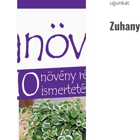
ujjunkat. 
Ezermester lapszámai. A
Ezermester lapszámai
Laptapir kényelmes megoldás,
Laptapir kényelmes 
mert: – t
mert: – t
Zuhany