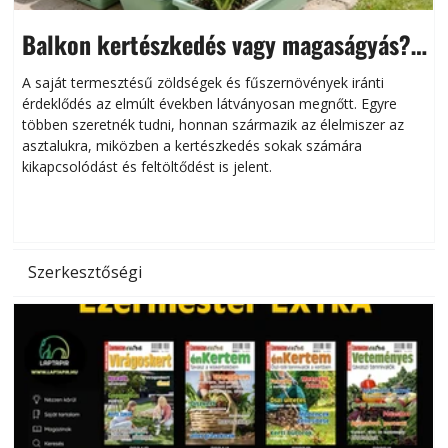
Balkon kertészkedés vagy magaságyás?
Helytakarékos kertészkedés
A saját termesztésű zöldségek és fűszernövények iránti
érdeklődés az elmúlt években látványosan megnőtt. Egyre
többen szeretnék tudni, honnan származik az élelmiszer az
l
asztalukra, miközben a kertészkedés sokak számára
kikapcsolódást és feltöltődést is jelent.
é
d
Szerkesztőségi