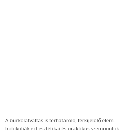
A burkolatváltás is térhatároló, térkijelölő elem. 
Indokolják ezt esztétikai és praktikus szempontok 