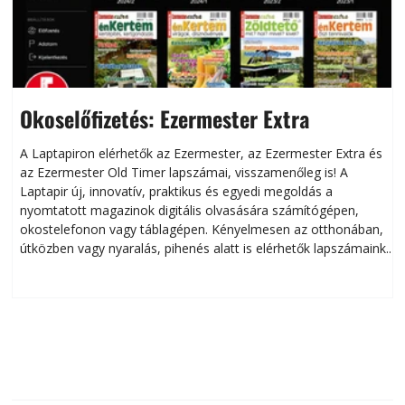
Okoselőfizetés: Ezermester Extra
A Laptapiron elérhetők az Ezermester, az Ezermester Extra és
az Ezermester Old Timer lapszámai, visszamenőleg is! A
Laptapir új, innovatív, praktikus és egyedi megoldás a
L
nyomtatott magazinok digitális olvasására számítógépen,
okostelefonon vagy táblagépen. Kényelmesen az otthonában,
útközben vagy nyaralás, pihenés alatt is elérhetők lapszámaink.
ú
Bárhol, bármikor, akár külföldön élve vagy dolgozva is
B
olvashatók az Ezermester lapszámai. A Laptapir kényelmes
megoldás, mert: – t