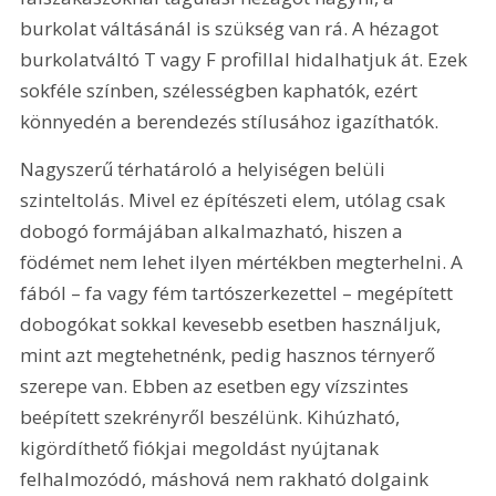
burkolat váltásánál is szükség van rá. A hézagot 
burkolatváltó T vagy F profillal hidalhatjuk át. Ezek 
sokféle színben, szélességben kaphatók, ezért 
könnyedén a berendezés stílusához igazíthatók.
Nagyszerű térhatároló a helyiségen belüli 
szinteltolás. Mivel ez építészeti elem, utólag csak 
dobogó formájában alkalmazható, hiszen a 
födémet nem lehet ilyen mértékben megterhelni. A 
fából – fa vagy fém tartószerkezettel – megépített 
dobogókat sokkal kevesebb esetben használjuk, 
mint azt megtehetnénk, pedig hasznos térnyerő 
szerepe van. Ebben az esetben egy vízszintes 
beépített szekrényről beszélünk. Kihúzható, 
kigördíthető fiókjai megoldást nyújtanak 
felhalmozódó, máshová nem rakható dolgaink 