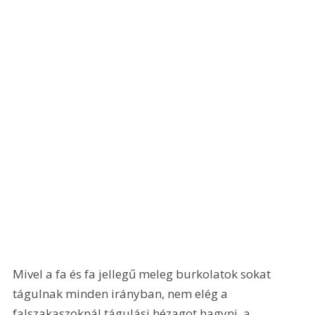
Mivel a fa és fa jellegű meleg burkolatok sokat 
tágulnak minden irányban, nem elég a 
falszakaszoknál tágulási hézagot hagyni, a 