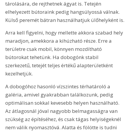
tárolására, de rejthetnek ágyat is. Tetején 
elhelyezett bútoraink pedig hangsúlyossá válnak. 
Külső peremét bátran használhatjuk ülőhelyként is.
Arra kell figyelni, hogy mellette akkora szabad hely 
maradjon, amekkora a kihúzható része. Erre a 
területre csak mobil, könnyen mozdítható 
bútorokat tehetünk. Ha dobogónk stabil 
szerkezetű, tetejét teljes értékű alapterületként 
kezelhetjük.
A dobogóhoz hasonló vízszintes térhatároló a 
galéria, amivel gyakrabban találkozunk, pedig 
optimálisan sokkal kevesebb helyen használható. 
Az átlagosnál jóval nagyobb belmagasságra van 
szükség az építéséhez, és csak tágas helyiségeknél 
nem válik nyomasztóvá. Alatta és fölötte is tudni 