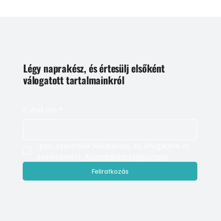
Légy naprakész, és értesülj elsőként
válogatott tartalmainkról
E-mail cím
*
Igen, szeretnék feliratkozni, és elfogadom az 
adatkezelést. 
Adatvédelmi tájékoztató
Feliratkozás