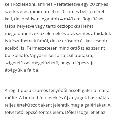
kell közlekedni, amihez – feltételezve egy 20 cm-es 
szerkezetet, minimum 
4 m
 20 cm-es belső méret 
kell, de ideálisan legalább 
4 m
40 cm
. Rögzítését 
falba helyezve vagy tartó oszlopokkal lehet 
megoldani. Ezek az elemek és a vízszintes áthidalók 
is készülhetnek fából, de az erősebb és kecsesebb 
acélból is. Természetesen mindkettő ízlés szerint 
burkolható. Vigyázni kell a zajcsillapításra, 
szigeteléssel megelőzhető, hogy a lépészajt 
átvigyük a falba.
A régi típusú csomós fenyőből ácsolt galéria már a 
múlté. A burkolt felületek és új anyagok használata 
teljes értékű szobaként jelenítik meg a galériákat. A 
fölvezető lépcső fontos elem. Dőlésszöge lehet az 