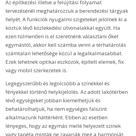
Az építkezési illetve a felújítási folyamat 
tervezésénél meghatározzuk a berendezési tárgyak 
helyét. A funkciók nyugalmi szigeteket jelölnek ki a 
köztük lévő közlekedési útvonalakkal együtt. Ha 
ezen túlmenően is el szeretnénk választani őket 
egymástól, akkor kell számba venni a térhatárolás 
számtalan lehetősége közül a legalkalmasabbat. 
Ezek lehetnek optikai eszközök, épített elemek, fix 
vagy mobil szerkezetek is. 
Legegyszerűbb és legolcsóbb a színekkel és 
fényekkel történő helykijelölés. Az adott lakótérben 
lévő egységeket jobban kiemelhetjük és 
behatárolhatjuk, ha nem egységes falszint 
alkalmazunk háttérként. Ebben az esetben 
lényeges, hogy az egymás mellé helyezett színek 
vagy tapéta minták ne zavarják meg a harmóniát, 