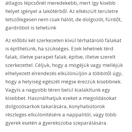
átlagos lépcsőnél meredekebb, mert így kisebb 
helyet igényel a lakótérből. Az elkészült területre 
tetszőlegesen nem csak hálót, de dolgozót, fürdőt, 
gardróbot is tehetünk
Az előbbi két szerkezeten kívül térhatároló falakat 
is építhetünk, ha szükséges. Ezek lehetnek térd 
falak, illetve parapet falak; építve, illetve szerelt 
szerkezettel. Céljuk, hogy a mögéjük vagy melléjük 
elhelyezett elrendezés elkülönüljön a többitől úgy, 
hogy a helyiség egészét mégse érezzük kisebbnek. 
Vagyis a nagyobb téren belül kialakítunk egy 
kisebbet. Használhatjuk ezeket a megoldásokat 
dolgozósarkok takarására, konyhabútorok 
részleges elkülönítésére a nappalitól, vagy több 
gyerek esetén a gyerekszoba szeparálására.