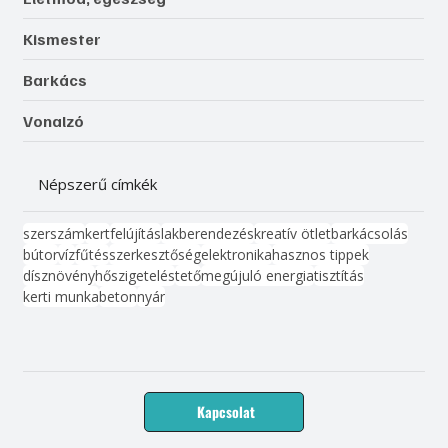
Kismester
Barkács
Vonalzó
Népszerű címkék
szerszám
kert
felújítás
lakberendezés
kreatív ötlet
barkácsolás
bútor
víz
fűtés
szerkesztőség
elektronika
hasznos tippek
dísznövény
hőszigetelés
tető
megújuló energia
tisztítás
kerti munka
beton
nyár
Kapcsolat