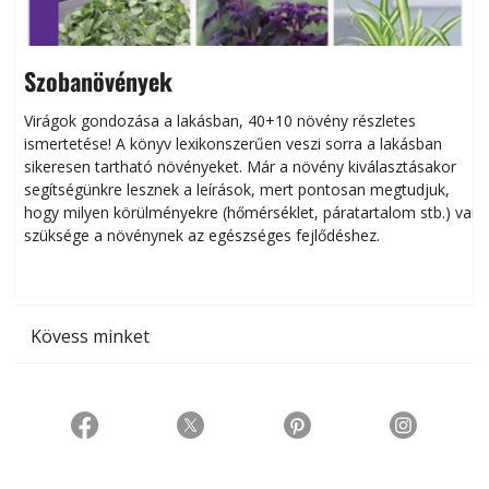
Szobanövények
Virágok gondozása a lakásban, 40+10 növény részletes
ismertetése! A könyv lexikonszerűen veszi sorra a lakásban
s
sikeresen tart­ha­tó növényeket. Már a növény kiválasztásakor
h
segítségünkre lesznek a leírások, mert pontosan megtudjuk,
k
hogy milyen körülményekre (hőmérséklet, páratartalom stb.) van
szüksége a növénynek az egészséges fejlődéshez.
t
Kövess minket