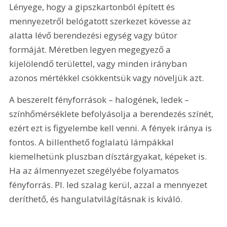
Lényege, hogy a gipszkartonból épített és 
mennyezetről belógatott szerkezet kövesse az 
alatta lévő berendezési egység vagy bútor 
formáját. Méretben legyen megegyező a 
kijelölendő területtel, vagy minden irányban 
azonos mértékkel csökkentsük vagy növeljük azt. 
A beszerelt fényforrások – halogének, ledek – 
színhőmérséklete befolyásolja a berendezés színét, 
ezért ezt is figyelembe kell venni. A fények iránya is 
fontos. A billenthető foglalatú lámpákkal 
kiemelhetünk pluszban dísztárgyakat, képeket is. 
Ha az álmennyezet szegélyébe folyamatos 
fényforrás. Pl. led szalag kerül, azzal a mennyezet 
deríthető, és hangulatvilágításnak is kiváló.