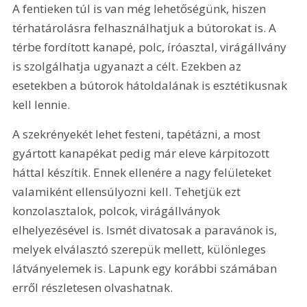
A fentieken túl is van még lehetőségünk, hiszen 
térhatárolásra felhasználhatjuk a bútorokat is. A 
térbe fordított kanapé, polc, íróasztal, virágállvány 
is szolgálhatja ugyanazt a célt. Ezekben az 
esetekben a bútorok hátoldalának is esztétikusnak 
kell lennie.
A szekrényekét lehet festeni, tapétázni, a most 
gyártott kanapékat pedig már eleve kárpitozott 
háttal készítik. Ennek ellenére a nagy felületeket 
valamiként ellensúlyozni kell. Tehetjük ezt 
konzolasztalok, polcok, virágállványok 
elhelyezésével is. Ismét divatosak a paravánok is, 
melyek elválasztó szerepük mellett, különleges 
látványelemek is. Lapunk egy korábbi számában 
erről részletesen olvashatnak.