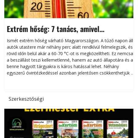
Extrém hőség: 7 tanács, amivel
megóvhatjuk autónkat a nyári károktól
Ismét extrém hőség várható Magyarországon. A tűző napon álló
autók utastere már néhány perc alatt rendkívül felmelegszik, és
rövid időn belül akár a 60-70 °C-ot is megközelítheti. Ez nemcsak
n
a beszállást teszi kellemetlenné, hanem az autó állapotára és a
benne hagyott tárgyakra is káros hatással lehet. Néhány
egyszerű óvintézkedéssel azonban jelentősen csökkenthetjük a
hőség káros hatásait.
l
Szerkesztőségi