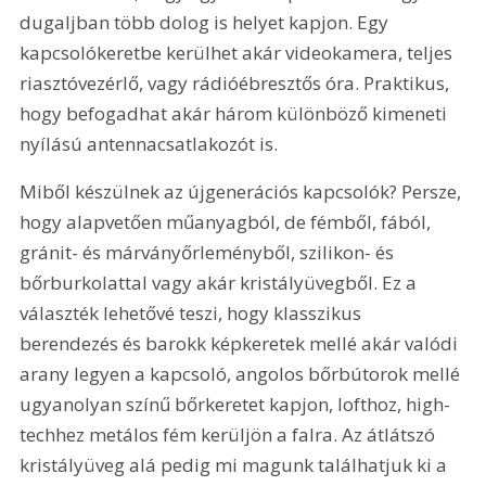
dugaljban több dolog is helyet kapjon. Egy 
kapcsolókeretbe kerülhet akár videokamera, teljes 
riasztóvezérlő, vagy rádióébresztős óra. Praktikus, 
hogy befogadhat akár három különböző kimeneti 
nyílású antennacsatlakozót is.
Miből készülnek az újgenerációs kapcsolók? Persze, 
hogy alapvetően műanyagból, de fémből, fából, 
gránit- és márványőrleményből, szilikon- és 
bőrburkolattal vagy akár kristályüvegből. Ez a 
választék lehetővé teszi, hogy klasszikus 
berendezés és barokk képkeretek mellé akár valódi 
arany legyen a kapcsoló, angolos bőrbútorok mellé 
ugyanolyan színű bőrkeretet kapjon, lofthoz, high-
techhez metálos fém kerüljön a falra. Az átlátszó 
kristályüveg alá pedig mi magunk találhatjuk ki a 