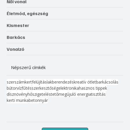
Női vonal
Életmód, egészség
Kismester
Barkács
Vonalzó
Népszerű címkék
szerszám
kert
felújítás
lakberendezés
kreatív ötlet
barkácsolás
bútor
víz
fűtés
szerkesztőség
elektronika
hasznos tippek
dísznövény
hőszigetelés
tető
megújuló energia
tisztítás
kerti munka
beton
nyár