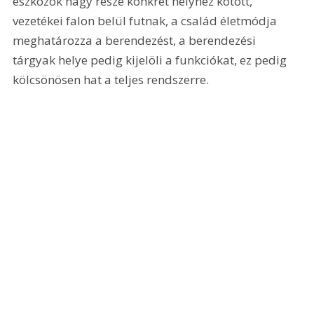
eszközök nagy része konkrét helyhez kötött, 
vezetékei falon belül futnak, a család életmódja 
meghatározza a berendezést, a berendezési 
tárgyak helye pedig kijelöli a funkciókat, ez pedig 
kölcsönösen hat a teljes rendszerre. 