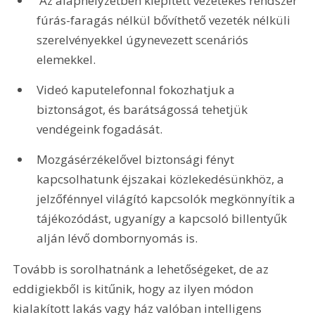
 Az alaphelyzetben kiépített vezetékes rendszer 
fúrás-faragás nélkül bővíthető vezeték nélküli 
szerelvényekkel úgynevezett scenáriós 
elemekkel.
Videó kaputelefonnal fokozhatjuk a 
biztonságot, és barátságossá tehetjük 
vendégeink fogadását.
Mozgásérzékelővel biztonsági fényt 
kapcsolhatunk éjszakai közlekedésünkhöz, a 
jelzőfénnyel világító kapcsolók megkönnyítik a 
tájékozódást, ugyanígy a kapcsoló billentyűk 
alján lévő dombornyomás is. 
Tovább is sorolhatnánk a lehetőségeket, de az 
eddigiekből is kitűnik, hogy az ilyen módon 
kialakított lakás vagy ház valóban intelligens 