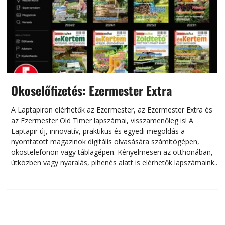
Okoselőfizetés: Ezermester Extra
A Laptapiron elérhetők az Ezermester, az Ezermester Extra és
az Ezermester Old Timer lapszámai, visszamenőleg is! A
Laptapir új, innovatív, praktikus és egyedi megoldás a
L
nyomtatott magazinok digitális olvasására számítógépen,
okostelefonon vagy táblagépen. Kényelmesen az otthonában,
útközben vagy nyaralás, pihenés alatt is elérhetők lapszámaink.
ú
Bárhol, bármikor, akár külföldön élve vagy dolgozva is
B
olvashatók az Ezermester lapszámai. A Laptapir kényelmes
megoldás, mert: – t