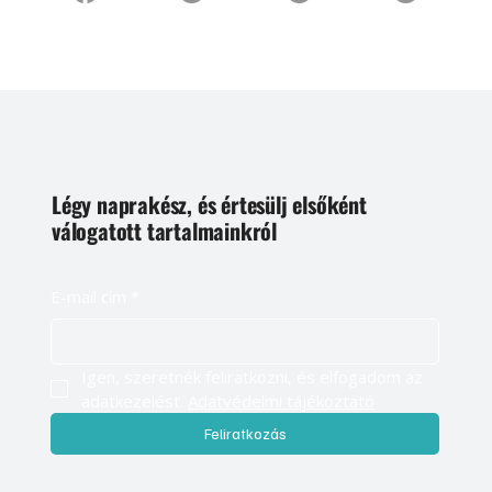
Légy naprakész, és értesülj elsőként
válogatott tartalmainkról
E-mail cím
*
Igen, szeretnék feliratkozni, és elfogadom az 
adatkezelést. 
Adatvédelmi tájékoztató
Feliratkozás