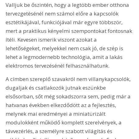
Valljuk be őszintén, hogy a legtöbb ember otthona 
tervezgetésénél nem számol előre a kapcsolók 
esztétikájával, funkciójával már egyre többször, 
mert a praktikus kényelmi szempontokat fontosnak 
ítéli. Kevesen ismerik viszont azokat a 
lehetőségeket, melyekkel nem csak jó, de szép is 
lehet a legmodernebb technológia, amit a lakás 
elektromos tervezésénél felhasználhatunk.
A címben szereplő szavakról nem villanykapcsolók, 
dugaljak és csatlakozók jutnak eszünkbe 
elsősorban, sőt még sokadszorra sem, pedig már a 
hatvanas években elkezdődött az a fejlesztés, 
melynek mai eredményei a miniatürizált 
modulokként működő komplett szerelvények, a 
távvezérlés, a személyre szabott világítás és 