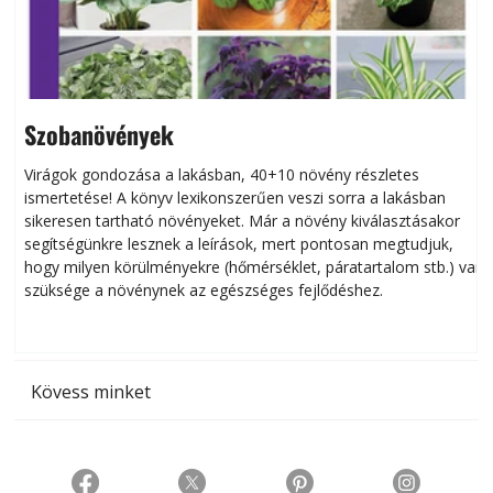
Szobanövények
Virágok gondozása a lakásban, 40+10 növény részletes
ismertetése! A könyv lexikonszerűen veszi sorra a lakásban
s
sikeresen tart­ha­tó növényeket. Már a növény kiválasztásakor
h
segítségünkre lesznek a leírások, mert pontosan megtudjuk,
k
hogy milyen körülményekre (hőmérséklet, páratartalom stb.) van
szüksége a növénynek az egészséges fejlődéshez.
t
Kövess minket