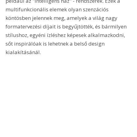
például az "intelligens ház" - rendszerek. Ezek a 
multifunkcionális elemek olyan szenzációs 
köntösben jelennek meg, amelyek a világ nagy 
formatervezési díjait is begyűjtötték, és bármilyen 
stílushoz, egyéni ízléshez képesek alkalmazkodni, 
sőt inspirálóak is lehetnek a belső design 
kialakításánál. 