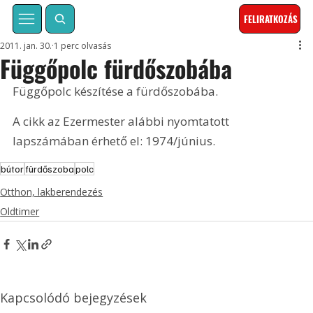
FELIRATKOZÁS
2011. jan. 30.
1 perc olvasás
Függőpolc fürdőszobába
Függőpolc készítése a fürdőszobába. 
A cikk az Ezermester alábbi nyomtatott 
lapszámában érhető el: 1974/június.
bútor
fürdőszoba
polc
Otthon, lakberendezés
Oldtimer
Kapcsolódó bejegyzések