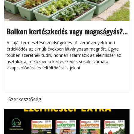
Balkon kertészkedés vagy magaságyás?
Helytakarékos kertészkedés
A saját termesztésű zöldségek és fűszernövények iránti
érdeklődés az elmúlt években látványosan megnőtt. Egyre
többen szeretnék tudni, honnan származik az élelmiszer az
l
asztalukra, miközben a kertészkedés sokak számára
kikapcsolódást és feltöltődést is jelent.
é
d
Szerkesztőségi