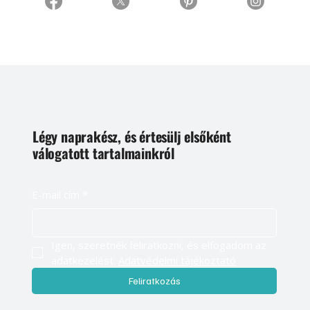
Légy naprakész, és értesülj elsőként
válogatott tartalmainkról
E-mail cím
*
Igen, szeretnék feliratkozni, és elfogadom az 
adatkezelést. 
Adatvédelmi tájékoztató
Feliratkozás