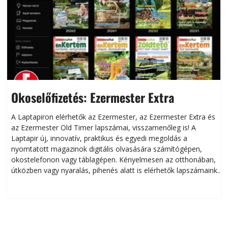
Okoselőfizetés: Ezermester Extra
A Laptapiron elérhetők az Ezermester, az Ezermester Extra és
az Ezermester Old Timer lapszámai, visszamenőleg is! A
Laptapir új, innovatív, praktikus és egyedi megoldás a
L
nyomtatott magazinok digitális olvasására számítógépen,
okostelefonon vagy táblagépen. Kényelmesen az otthonában,
útközben vagy nyaralás, pihenés alatt is elérhetők lapszámaink.
ú
Bárhol, bármikor, akár külföldön élve vagy dolgozva is
B
olvashatók az Ezermester lapszámai. A Laptapir kényelmes
megoldás, mert: – t