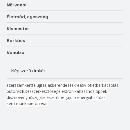
Női vonal
Életmód, egészség
Kismester
Barkács
Vonalzó
Népszerű címkék
szerszám
kert
felújítás
lakberendezés
kreatív ötlet
barkácsolás
bútor
víz
fűtés
szerkesztőség
elektronika
hasznos tippek
dísznövény
hőszigetelés
tető
megújuló energia
tisztítás
kerti munka
beton
nyár