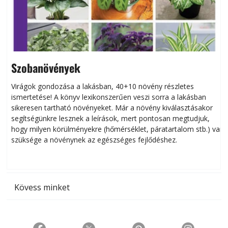
Szobanövények
Virágok gondozása a lakásban, 40+10 növény részletes
ismertetése! A könyv lexikonszerűen veszi sorra a lakásban
s
sikeresen tart­ha­tó növényeket. Már a növény kiválasztásakor
h
segítségünkre lesznek a leírások, mert pontosan megtudjuk,
k
hogy milyen körülményekre (hőmérséklet, páratartalom stb.) van
szüksége a növénynek az egészséges fejlődéshez.
t
Kövess minket