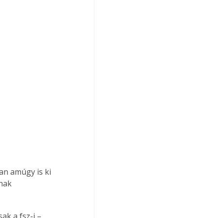
n amúgy is ki 
nak 
ak a fsz-i – 