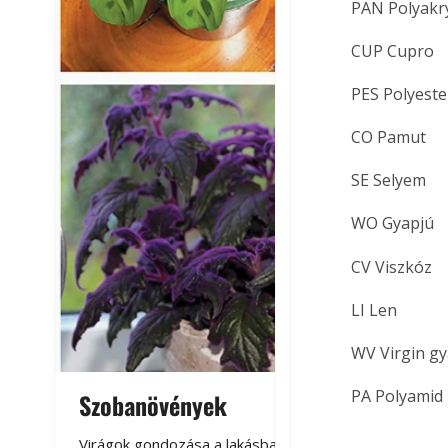
PAN Polyakr
CUP Cupro
PES Polyeste
CO Pamut
SE Selyem
WO Gyapjú
CV Viszkóz
LI Len
WV Virgin g
PA Polyamid
Szobanövények
Virágoskert: k
teraszon, laká
Virágok gondozása a lakásban,