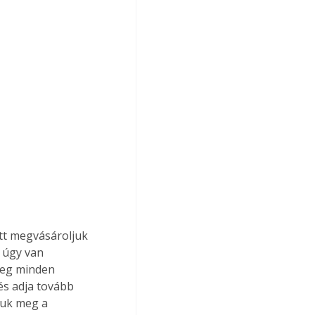
tt megvásároljuk 
 úgy van 
meg minden 
és adja tovább 
juk meg a 