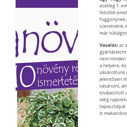
esetleg 1. em
Ezermester lapszámai. A
Ezermester lapszámai
Laptapir kényelmes megoldás,
Laptapir kényelmes 
felsőbb emele
mert: – t
mert: – t
függönynek, 
szeretnénk m
már túlságos
Vasalás:
 az 
gyártástechn
nem minden a
a helyére, é
vásároltunk 
jelentősen m
vásárolni, a
kiválasztott
még napokkal
tapasztaljuk
is makacskod