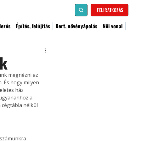
FELIRATKOZÁS
dezés
Építés, felújítás
Kert, növényápolás
Női vonal
ok
unk megnézni az 
. És hogy milyen 
eletes ház 
 ugyanahhoz a 
 cégtábla nélkül 
a számunkra 