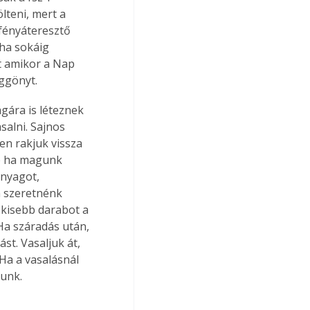
lteni, mert a 
 fényáteresztő 
ha sokáig 
t amikor a Nap 
üggönyt.
gára is léteznek 
alni. Sajnos 
n rakjuk vissza 
de ha magunk 
anyagot, 
 szeretnénk 
 kisebb darabot a 
Ha száradás után, 
st. Vasaljuk át, 
Ha a vasalásnál 
tunk.