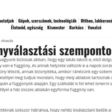
utatjuk
Gépek, szerszámok, technológiák
Otthon, lakberen
Életmód, egészség
Kismester
Barkács
Vonalzó
c olvasás
nyválasztási szempont
agyunk biztosak abban, hogy egy lakás lakott-e, első dolg
y van-e függöny, és annak helyzete változik-e a napok során
öny létezik, annak bizonyítéka, amikor ránézünk egy sokem
ó eséllyel meg tudjuk mondani, hogy mely ablakok tartoznak
pán a függönyök alapján. Egy szállodát is fel lehet ismerni a
eséllyel a ház összes ablakán egyforma függöny van.
ztéknak sokszor hátránya, hogy nehéz kiválasztani belőle 