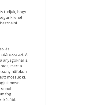
s tudjuk, hogy 
ségünk lehet 
használni.
t- és 
atározza azt. A 
 anyagoknál is. 
ntos, mert a 
acsony hőfokon 
őtt mossuk ki, 
gjuk mosni. 
 ennél 
em fog 
ki később 