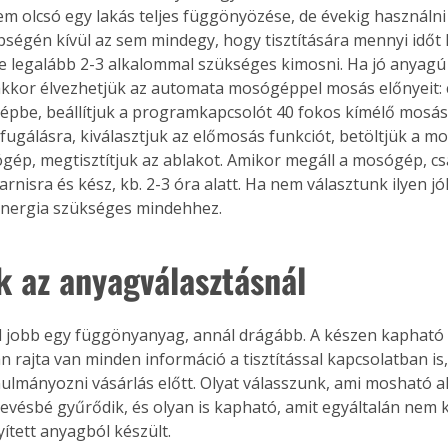
em olcsó egy lakás teljes függönyözése, de évekig használni 
ségén kívül az sem mindegy, hogy tisztítására mennyi időt k
e legalább 2-3 alkalommal szükséges kimosni. Ha jó anyagú
akkor élvezhetjük az automata mosógéppel mosás előnyeit: 
épbe, beállítjuk a programkapcsolót 40 fokos kímélő mosásr
fugálásra, kiválasztjuk az előmosás funkciót, betöltjük a mo
ép, megtisztítjuk az ablakot. Amikor megáll a mosógép, csa
rnisra és kész, kb. 2-3 óra alatt. Ha nem választunk ilyen jó
energia szükséges mindehhez.
k az anyagválasztásnál
l jobb egy függönyanyag, annál drágább. A készen kapható
 rajta van minden információ a tisztítással kapcsolatban is
ulmányozni vásárlás előtt. Olyat válasszunk, ami mosható a
evésbé gyűrődik, és olyan is kapható, amit egyáltalán nem ke
ített anyagból készült.