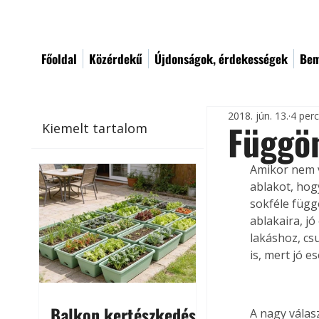
Főoldal
Közérdekű
Újdonságok, érdekességek
Bem
2018. jún. 13.
4 per
Függö
Kiemelt tartalom
Amikor nem v
ablakot, hog
sokféle függ
ablakaira, j
lakáshoz, csu
is, mert jó 
Balkon kertészkedés
A nagy válas