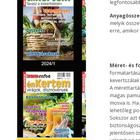
legfontosabb
Anyagössze
melyik össze
erre, amikor
Méret- és f
formatartása
kevertszálak
A mérettartá
magas pamut
mosva is. Ha
lehetőleg po
Sokszor azt 
biztonságosa
jelentősen ö