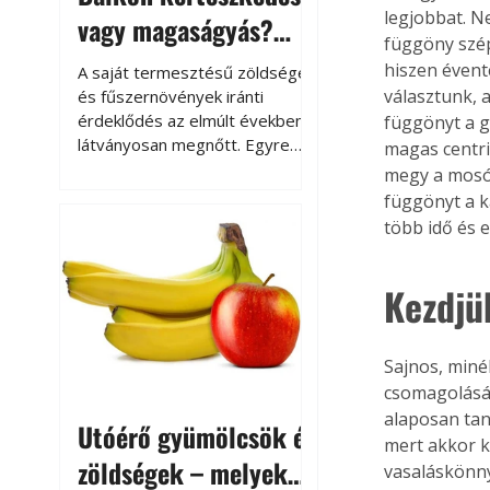
legjobbat. N
vagy magaságyás?
függöny szép
Helytakarékos
hiszen évent
A saját termesztésű zöldségek
kertészkedés
választunk, 
és fűszernövények iránti
érdeklődés az elmúlt években
függönyt a g
látványosan megnőtt. Egyre
magas centri
többen szeretnék tudni, honnan
megy a mosóg
származik az élelmiszer az
függönyt a ka
asztalukra, miközben a
több idő és 
kertészkedés sokak számára
kikapcsolódást és feltöltődést
is jelent.
Kezdjü
Sajnos, miné
csomagolásán
alaposan tan
Utóérő gyümölcsök és
mert akkor k
zöldségek – melyek
vasaláskönny