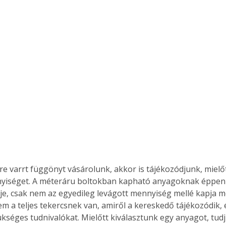
e varrt függönyt vásárolunk, akkor is tájékozódjunk, mielő
nyiséget. A méteráru boltokban kapható anyagoknak éppen
e, csak nem az egyedileg levágott mennyiség mellé kapja 
em a teljes tekercsnek van, amiről a kereskedő tájékozódik, 
kséges tudnivalókat. Mielőtt kiválasztunk egy anyagot, tud