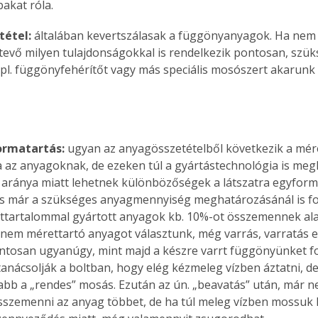
akat róla.
tétel:
 általában kevertszálasak a függönyanyagok. Ha nem i
tevő milyen tulajdonságokkal is rendelkezik pontosan, szük
 pl. függönyfehérítőt vagy más speciális mosószert akarunk 
ormatartás: 
ugyan az anyagösszetételből következik a mére
 az anyagoknak, de ezeken túl a gyártástechnológia is megh
 aránya miatt lehetnek különbözőségek a látszatra egyforma
s már a szükséges anyagmennyiség meghatározásánál is fo
tartalommal gyártott anyagok kb. 10%-ot összemennek al
 nem mérettartó anyagot választunk, még varrás, varratás el
ntosan ugyanúgy, mint majd a készre varrt függönyünket fo
tanácsolják a boltban, hogy elég kézmeleg vízben áztatni, de
bb a „rendes” mosás. Ezután az ún. „beavatás” után, már n
sszemenni az anyag többet, de ha túl meleg vízben mossuk 