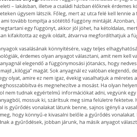
eleti – lakásban, illetve a családi házban élőknek érdemes kö
. A
megoldás,
teken úgysem látszik. Főleg, mert az utca felé kell lennie a
ami tovább tompítja a sötétítő függöny mintáját. Azonban, 
egtartani egy függönyt, akkor jól jöhet, ha kétoldalas, mer
an kifakította az egyik oldalt, átvarrva megfordíthatjuk a f
anyagok vasalásának könnyítésére, vagy teljes elhagyhatósá
ológiák, érdemes olyan anyagot választani, amit nem kell vas
nyagnál elegendő a függönymosási jótanács, hogy nedvese
s majd „kilógja” magát. Sok anyagnál ez valóban elegendő, 
egy olyat, amire ez nem igaz, évekig vasalhatjuk a méretes 
eghosszabbítva és megnehezítve a mosást. Ha olyan helyen
hol nem tudnak egyértelmű információkat adni, vegyünk egy
 anyagból, mossuk ki, szárítsuk meg sima felületre fektetve. 
 is gyűrődés vonalakat látunk benne, sajnos igényli a vasalá
 meg, hogy könnyű-e kivasalni belőle a gyűrődés vonalakat. 
nak a gyűrődések, jobban járunk, ha másik anyagot válasz