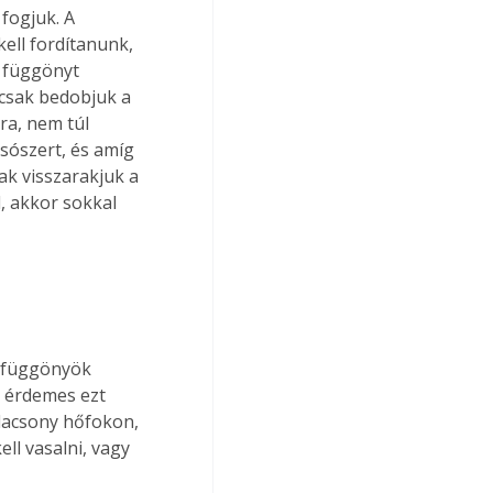
fogjuk. A 
ell fordítanunk, 
 függönyt 
csak bedobjuk a 
a, nem túl 
sószert, és amíg 
k visszarakjuk a 
l, akkor sokkal 
 függönyök 
, érdemes ezt 
lacsony hőfokon, 
ll vasalni, vagy 